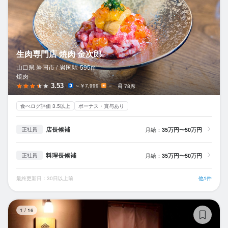
生肉専門店 焼肉 金次郎
山口県 岩国市 /
岩国
駅
595m
焼肉
3.53
～￥7,999
－
78席
食べログ評価 3.5以上
ボーナス・賞与あり
店長候補
月給：
35万円〜50万円
正社員
料理長候補
月給：
35万円〜50万円
正社員
最終更新日：30日以上前
他1件
蔵
1
/
16