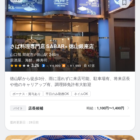
さば料理専門店 SABAR+ 徳山銀座店
山口県 周南市 /
徳山
駅
245m
居酒屋、海鮮、棒寿司
3.26
～￥4,999
～￥1,999
47席
徳山駅から徒歩3分、雨に濡れずに来店可能、駐車場有、将来店長
や他のキャリアップ有、調理師免許有大歓迎
ボーナス・賞与あり
平日のみ勤務OK
ネイルOK
店長候補
時給：
1,100円〜1,400円
バイト
最終更新日：28日前
肉