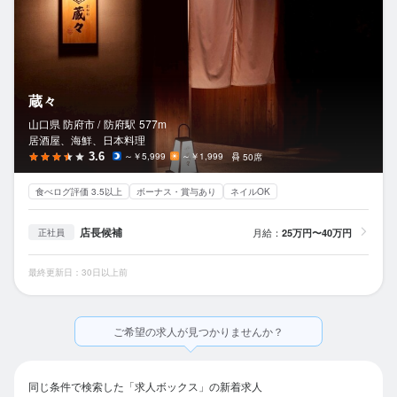
蔵々
山口県 防府市 /
防府
駅
577m
居酒屋、海鮮、日本料理
3.6
～￥5,999
～￥1,999
50席
食べログ評価 3.5以上
ボーナス・賞与あり
ネイルOK
店長候補
月給：
25万円〜40万円
正社員
最終更新日：30日以上前
ご希望の求人が見つかりませんか？
同じ条件で検索した「求人ボックス」の新着求人