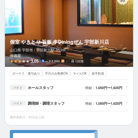
個室 やきとり 旨飯 串Diningぜん 宇部新川店
山口県 宇部市 /
宇部新川
駅
351m
居酒屋
3.05
～￥3,999
－
100席
ボーナス・賞与あり
平日のみ勤務OK
ネイルOK
新卒歓迎
ホールスタッフ
時給：
1,050円〜1,625円
バイト
調理師・調理スタッフ
時給：
1,050円〜1,625円
バイト
最終更新日：30日以上前