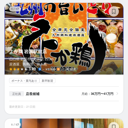
よ
1
/
17
よか鶏 岩国駅前店
山口県 岩国市 /
岩国
駅
223m
居酒屋、鳥料理、焼き鳥
3.09
～￥3,999
－
92席
ボーナス・賞与あり
新卒歓迎
店長候補
月給：
36万円〜41万円
正社員
最終更新日：21日前
個
1
/
17