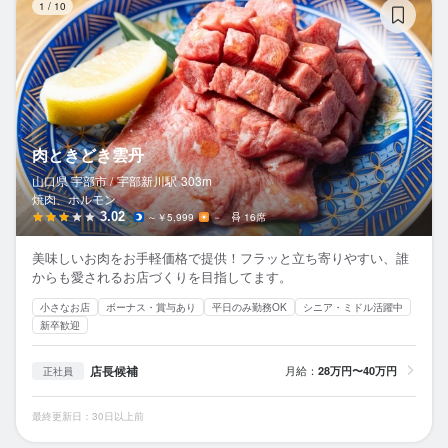
1
/
10
肉ときどき雲丹
山口県 宇部市 /
宇部新川
駅
303m
焼肉、ホルモン
3.02
～￥5,999
－
16席
美味しいお肉をお手軽価格で提供！フラッと立ち寄りやすい、誰
からも愛されるお店づくりを目指してます。
小さなお店
ボーナス・賞与あり
平日のみ勤務OK
シニア・ミドル活躍中
新卒歓迎
店長候補
月給：
28万円〜40万円
正社員
最終更新日：30日以上前