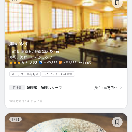
1
/
13
寿司やす
山口県 周南市 /
新南陽
駅
544m
寿司、海鮮、しゃぶしゃぶ
3.09
～￥3,999
～￥1,999
148席
ボーナス・賞与あり
シニア・ミドル活躍中
調理師・調理スタッフ
月給：
18万円〜
正社員
最終更新日：30日以上前
生
1
/
13