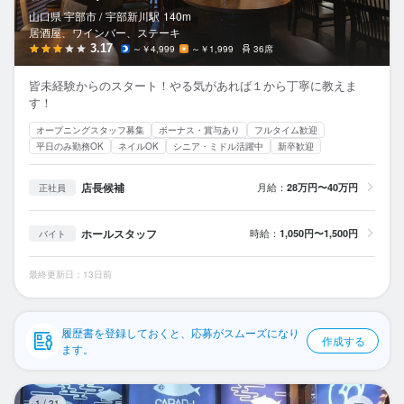
応募履歴
山口県 宇部市 /
宇部新川
駅
140m
居酒屋、ワインバー、ステーキ
WEB履歴書
3.17
～￥4,999
～￥1,999
36席
皆未経験からのスタート！やる気があれば１から丁寧に教えま
スカウト・メルマガ受信設定
す！
オープニングスタッフ募集
ボーナス・賞与あり
フルタイム歓迎
ヘルプ・お問い合わせフォーム
平日のみ勤務OK
ネイルOK
シニア・ミドル活躍中
新卒歓迎
掲載をご検討の店舗様へ
店長候補
月給：
28万円〜40万円
正社員
食べログ求人PRESS
ホールスタッフ
時給：
1,050円〜1,500円
バイト
プライバシーポリシー
利用規約
最終更新日：13日前
企業情報
履歴書を登録しておくと、応募がスムーズになり
作成する
ます。
さ
1
/
21