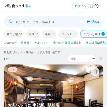
メニュー
ログイン
絞り込み
山口県 ボーナス・賞与あり
ログイン・無料会員登録
雇用形態
職種
給与
ジャンル
こだわり条件
1
食べログ求人TOP
正社員
アルバイト
食べログ評価 3.5以上
個人経営(2店舗
人気の条件
飲食店 ボーナス・賞与あり の求人情報 - 山口県
求人検索
8
件
マイページ管理
お
1
/
17
閲覧履歴
気になる求人
検索履歴・保存した条件
お肉バル うに 宇部新川駅前店