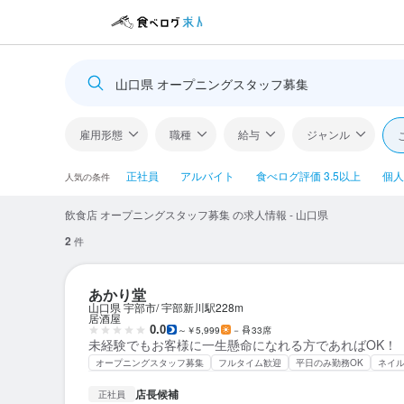
山口県 オープニングスタッフ募集
雇用形態
職種
給与
ジャンル
正社員
アルバイト
食べログ評価 3.5以上
個人
人気の条件
飲食店 オープニングスタッフ募集 の求人情報 - 山口県
2
件
あかり堂
山口県 宇部市
宇部新川駅
228m
居酒屋
0.0
～￥5,999
－
33席
未経験でもお客様に一生懸命になれる方であればOK！
オープニングスタッフ募集
フルタイム歓迎
平日のみ勤務OK
ネイル
店長候補
正社員