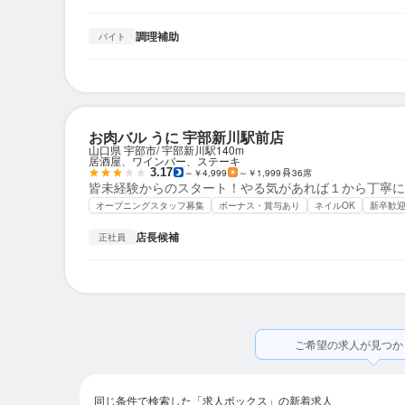
調理補助
バイト
お肉バル うに 宇部新川駅前店
山口県 宇部市
宇部新川駅
140m
居酒屋、ワインバー、ステーキ
3.17
～￥4,999
～￥1,999
36席
皆未経験からのスタート！やる気があれば１から丁寧に
オープニングスタッフ募集
ボーナス・賞与あり
ネイルOK
新卒歓
店長候補
正社員
ご希望の求人が見つか
同じ条件で検索した「求人ボックス」の新着求人