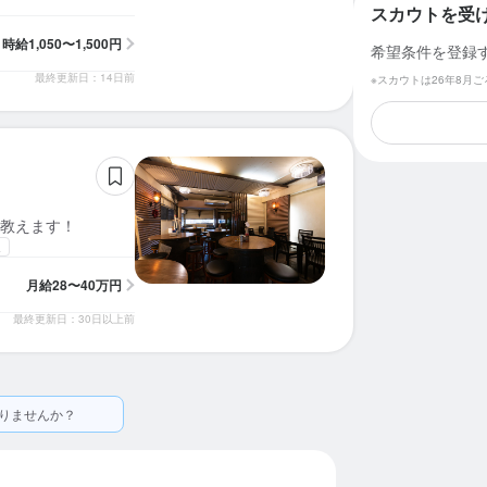
スカウトを受
時給
1,050〜1,500円
希望条件を登録
最終更新日：14日前
※スカウトは26年8月
教えます！
迎
月給
28〜40万円
最終更新日：30日以上前
りませんか？