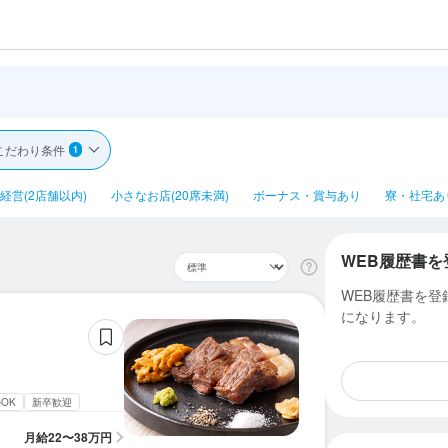
こだわり条件
1
経営(2店舗以内)
小さなお店(20席未満)
ボーナス・賞与あり
寮・社宅あ
WEB履歴書を
WEB履歴書を
になります。
OK
新卒歓迎
月給
22〜38万円