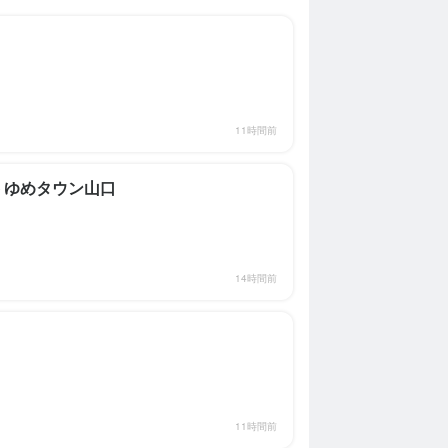
11時間前
 ゆめタウン山口
求人を選択する
求人を選択する
14時間前
店長候補
店長候補
月給：
月給：
22万円〜38万円
28万円〜40万円
正社員
正社員
調理補助
時給：
1,050円〜1,500円
バイト
11時間前