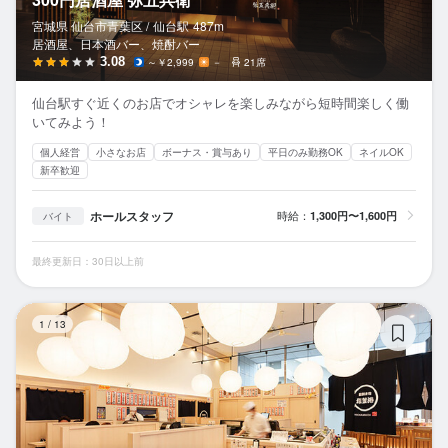
宮城県 仙台市青葉区 /
仙台
駅
487m
居酒屋、日本酒バー、焼酎バー
3.08
～￥2,999
－
21席
仙台駅すぐ近くのお店でオシャレを楽しみながら短時間楽しく働
いてみよう！
個人経営
小さなお店
ボーナス・賞与あり
平日のみ勤務OK
ネイルOK
新卒歓迎
ホールスタッフ
時給：
1,300円〜1,600円
バイト
最終更新日：30日以上前
廻
1
/
13