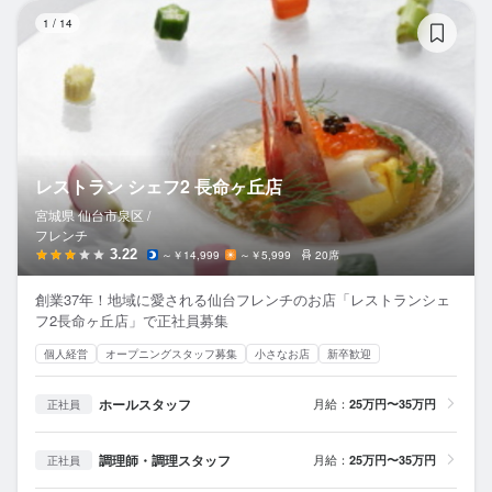
レ
1
/
14
レストラン シェフ2 長命ヶ丘店
宮城県 仙台市泉区 /
フレンチ
3.22
～￥14,999
～￥5,999
20席
創業37年！地域に愛される仙台フレンチのお店「レストランシェ
フ2長命ヶ丘店」で正社員募集
個人経営
オープニングスタッフ募集
小さなお店
新卒歓迎
ホールスタッフ
月給：
25万円〜35万円
正社員
調理師・調理スタッフ
月給：
25万円〜35万円
正社員