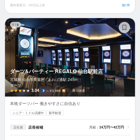
最終更新日：30日以上前
他1件
ダ
1
/
6
ダーツ&パーティー REGALO 仙台駅前店
宮城県 仙台市青葉区 /
あおば通
駅
245m
ダーツ
3.04
～￥2,999
－
158席
本格ダーツバー 働きやすさに自信あり
シニア・ミドル活躍中
新卒歓迎
店長候補
月給：
24万円〜42万円
正社員