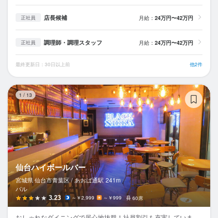
店長候補
月給：
24万円〜42万円
正社員
調理師・調理スタッフ
月給：
24万円〜42万円
正社員
最終更新日：30日以上前
他2件
仙
1
/
13
仙台ハイボールバー
宮城県 仙台市青葉区 /
あおば通
駅
241m
バル
3.23
～￥2,999
～￥999
60席
おしゃれなダイニングで居心地抜群！社員割引も充実していま