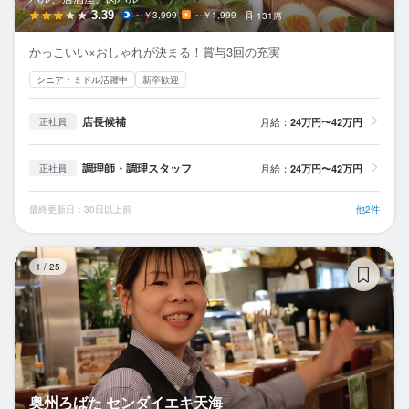
3.39
～￥3,999
～￥1,999
131席
かっこいい×おしゃれが決まる！賞与3回の充実
シニア・ミドル活躍中
新卒歓迎
店長候補
月給：
24万円〜42万円
正社員
調理師・調理スタッフ
月給：
24万円〜42万円
正社員
最終更新日：30日以上前
他2件
奥
1
/
25
奥州ろばた センダイエキ天海