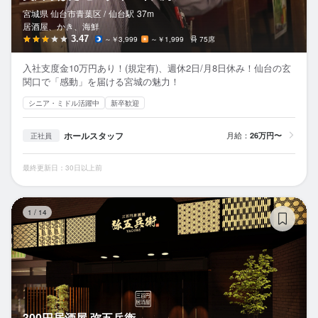
宮城県 仙台市青葉区 /
仙台
駅
37m
居酒屋、かき、海鮮
3.47
～￥3,999
～￥1,999
75席
入社支度金10万円あり！(規定有)、週休2日/月8日休み！仙台の玄
関口で「感動」を届ける宮城の魅力！
シニア・ミドル活躍中
新卒歓迎
ホールスタッフ
月給：
26万円〜
正社員
最終更新日：30日以上前
3
1
/
14
300円居酒屋 弥五兵衛