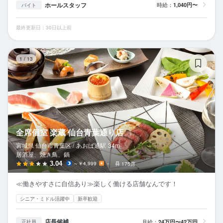
ホールスタッフ
時給：
1,040円〜
バイト
最終更新日：30日以上前
全
1
/
13
全席個室 楽蔵 仙台青葉通り店
宮城県 仙台市青葉区 /
あおば通
駅
34m
居酒屋、焼き鳥、鍋
3.04
～￥4,999
－
175席
≪働きやすさに自信あり≫楽しく働ける店舗なんです！
シニア・ミドル活躍中
新卒歓迎
店長候補
月給：
24万円〜42万円
正社員