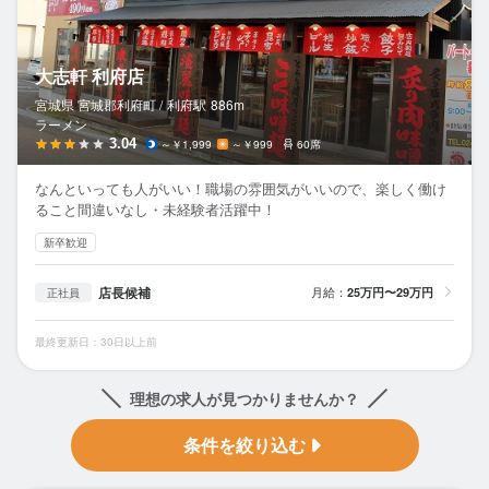
大志軒 利府店
宮城県 宮城郡利府町 /
利府
駅
886m
ラーメン
3.04
～￥1,999
～￥999
60席
なんといっても人がいい！職場の雰囲気がいいので、楽しく働け
ること間違いなし・未経験者活躍中！
新卒歓迎
店長候補
月給：
25万円〜29万円
正社員
最終更新日：30日以上前
理想の求人が見つかりませんか？
条件を絞り込む