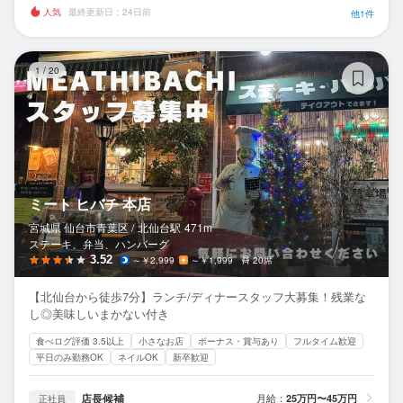
人気
最終更新日：24日前
他1件
ミ
1
/
20
ミート ヒバチ 本店
宮城県 仙台市青葉区 /
北仙台
駅
471m
ステーキ、弁当、ハンバーグ
3.52
～￥2,999
～￥1,999
20席
【北仙台から徒歩7分】ランチ/ディナースタッフ大募集！残業な
し◎美味しいまかない付き
食べログ評価 3.5以上
小さなお店
ボーナス・賞与あり
フルタイム歓迎
平日のみ勤務OK
ネイルOK
新卒歓迎
店長候補
月給：
25万円〜45万円
正社員