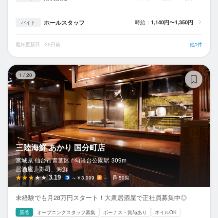
ホールスタッフ
時給：
1,140円〜1,350円
バイト
最終更新日：25日前
他1件
三
1
/
20
三陸海鮮 あかり 国分町店
宮城県 仙台市青葉区 /
勾当台公園
駅
309m
居酒屋、寿司、海鮮
3.19
～￥3,999
－
50席
未経験でも月28万円スタート！大衆居酒屋で正社員募集中◎
新着
オープニングスタッフ募集
ボーナス・賞与あり
ネイルOK