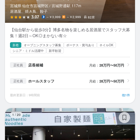
宮城県 仙台市宮城野区 /
宮城野通
駅
117m
居酒屋、焼き鳥、餃子
3.07
～￥3,999
～￥2,999
82席
【仙台駅から徒歩3分】博多名物を楽しめる居酒屋でスタッフ大募
集！週2日～OK◎まかない有☆
新着
オープニングスタッフ募集
ボーナス・賞与あり
ネイルOK
シニア・ミドル活躍中
新卒歓迎
店長候補
月給：
28万円〜50万円
正社員
ホールスタッフ
月給：
28万円〜50万円
正社員
最終更新日：9時間前
他1件
自
1
/
20