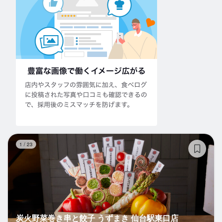
炭
1
/
23
炭火野菜巻き串と餃子 うずまき 仙台駅東口店