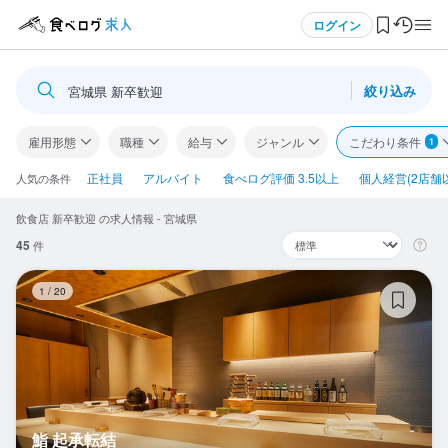
メニュー
ログイン
絞り込み
宮城県 新卒歓迎
ログイン・無料会員登録
雇用形態
職種
給与
ジャンル
こだわり条件
1
食べログ求人TOP
正社員
アルバイト
食べログ評価 3.5以上
個人経営(2店舗
人気の条件
飲食店 新卒歓迎 の求人情報 - 宮城県
求人検索
45
件
マイページ管理
鮨
1
/
20
閲覧履歴
気になる求人
検索履歴・保存した条件
鮨 起承転結