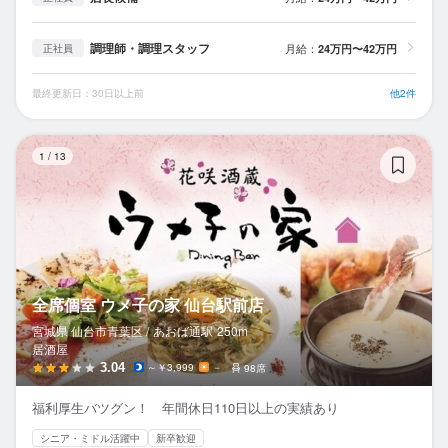
調理師・調理スタッフ
月給：
24万円〜42万円
正社員
最終更新日：30日以上前
他2件
全
1
/
13
全席個室 ウメ子の家 仙台駅前店
宮城県 仙台市青葉区 /
あおば通
駅
250m
居酒屋
3.04
～￥3,999
－
98席
福利厚生バツグン！ 年間休日110日以上の実績あり
シニア・ミドル活躍中
新卒歓迎