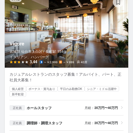
Vigore
宮城県 仙台市太白区 /
長町
駅
154m
イタリアン、ハンバーグ
3.44
～￥2,999
～￥999
40席
カジュアルレストランのスタッフ募集！アルバイト、パート、正
社員大募集！
個人経営
ボーナス・賞与あり
平日のみ勤務OK
シニア・ミドル活躍中
新卒歓迎
ホールスタッフ
月給：
20万円〜40万円
正社員
調理師・調理スタッフ
月給：
20万円〜40万円
正社員