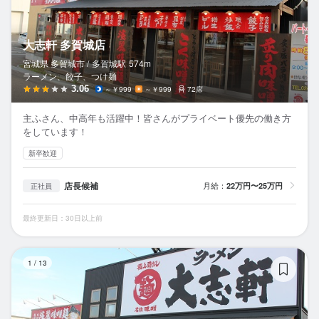
大志軒 多賀城店
宮城県 多賀城市 /
多賀城
駅
574m
ラーメン、餃子、つけ麺
3.06
～￥999
～￥999
72席
主ふさん、中高年も活躍中！皆さんがプライベート優先の働き方
をしています！
新卒歓迎
店長候補
月給：
22万円〜25万円
正社員
最終更新日：30日以上前
大
1
/
13