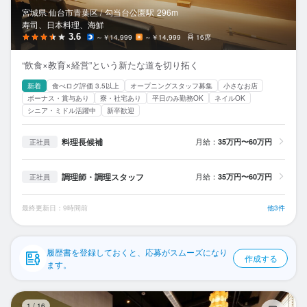
応募履歴
宮城県 仙台市青葉区 /
勾当台公園
駅
296m
寿司、日本料理、海鮮
WEB履歴書
3.6
～￥14,999
～￥14,999
16席
“飲食×教育×経営”という新たな道を切り拓く
スカウト・メルマガ受信設定
新着
食べログ評価 3.5以上
オープニングスタッフ募集
小さなお店
ボーナス・賞与あり
寮・社宅あり
平日のみ勤務OK
ネイルOK
ヘルプ・お問い合わせフォーム
シニア・ミドル活躍中
新卒歓迎
掲載をご検討の店舗様へ
料理長候補
月給：
35万円〜60万円
正社員
食べログ求人PRESS
調理師・調理スタッフ
月給：
35万円〜60万円
正社員
プライバシーポリシー
利用規約
最終更新日：9時間前
他3件
企業情報
履歴書を登録しておくと、応募がスムーズになり
作成する
ます。
Vi
1
/
16