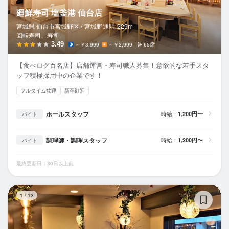
廻鮮寿司 塩釜港 仙台店
宮城県 仙台市宮城野区 /
宮城野通
駅
229m
回転寿司、寿司
3.49
～￥3,999
～￥2,999
65席
【食べログ百名店】店舗運営・寿司職人募集！意欲的な若手スタ
ッフ積極採用中の企業です！
フルタイム歓迎
新卒歓迎
ホールスタッフ
時給：
1,200円〜
バイト
調理師・調理スタッフ
時給：
1,200円〜
バイト
最終更新日：30日以上前
チ
1
/
13