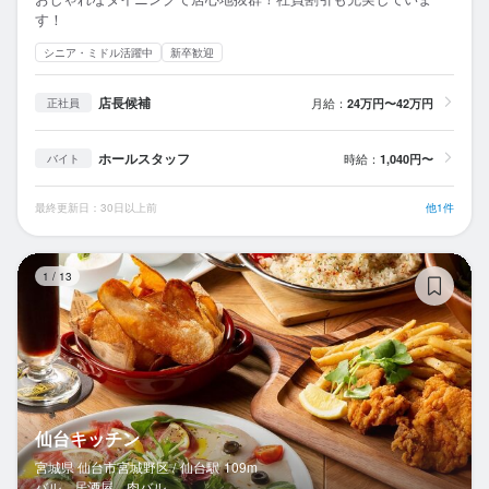
す！
シニア・ミドル活躍中
新卒歓迎
店長候補
月給：
24万円〜42万円
正社員
ホールスタッフ
時給：
1,040円〜
バイト
最終更新日：30日以上前
他1件
仙
1
/
13
仙台キッチン
宮城県 仙台市宮城野区 /
仙台
駅
109m
バル、居酒屋、肉バル