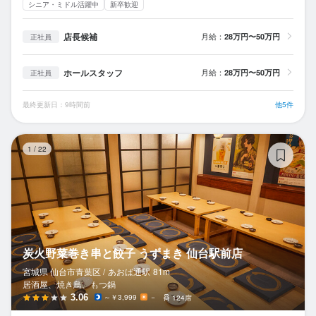
シニア・ミドル活躍中
新卒歓迎
店長候補
月給：
28万円〜50万円
正社員
ホールスタッフ
月給：
28万円〜50万円
正社員
最終更新日：9時間前
他5件
炭
1
/
22
炭火野菜巻き串と餃子 うずまき 仙台駅前店
宮城県 仙台市青葉区 /
あおば通
駅
81m
居酒屋、焼き鳥、もつ鍋
3.06
～￥3,999
－
124席