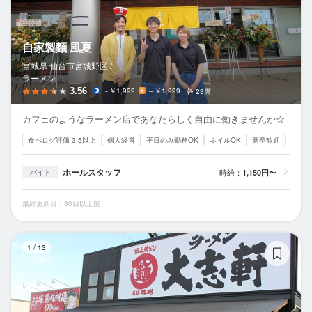
自家製麵 風夏
宮城県 仙台市宮城野区 /
ラーメン
3.56
～￥1,999
～￥1,999
23席
カフェのようなラーメン店であなたらしく自由に働きませんか☆
食べログ評価 3.5以上
個人経営
平日のみ勤務OK
ネイルOK
新卒歓迎
ホールスタッフ
時給：
1,150円〜
バイト
最終更新日：30日以上前
ラ
1
/
13