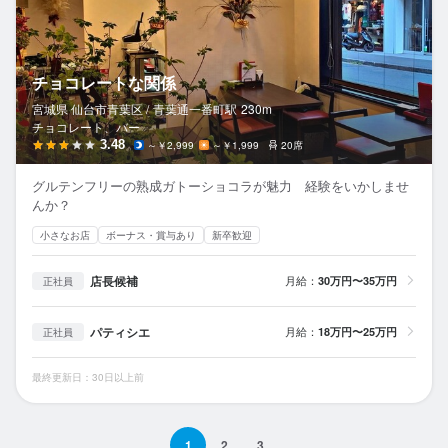
チョコレートな関係
宮城県 仙台市青葉区 /
青葉通一番町
駅
230m
チョコレート、バー
3.48
～￥2,999
～￥1,999
20席
グルテンフリーの熟成ガトーショコラが魅力 経験をいかしませ
んか？
小さなお店
ボーナス・賞与あり
新卒歓迎
店長候補
月給：
30万円〜35万円
正社員
パティシエ
月給：
18万円〜25万円
正社員
最終更新日：30日以上前
1
2
3