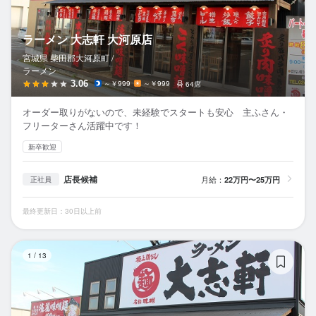
ラーメン 大志軒 大河原店
宮城県 柴田郡大河原町 /
ラーメン
3.06
～￥999
～￥999
64席
オーダー取りがないので、未経験でスタートも安心 主ふさん・
フリーターさん活躍中です！
新卒歓迎
店長候補
月給：
22万円〜25万円
正社員
最終更新日：30日以上前
大
1
/
13