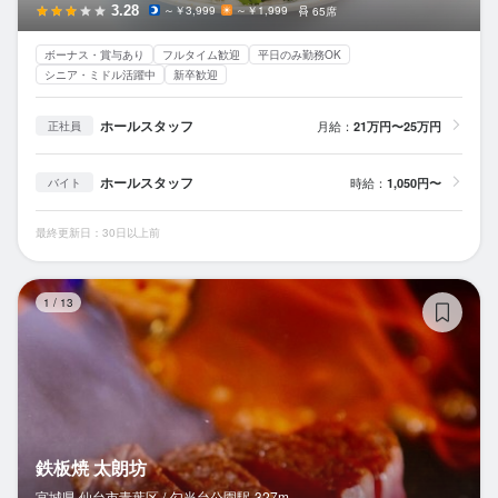
3.28
～￥3,999
～￥1,999
65席
ボーナス・賞与あり
フルタイム歓迎
平日のみ勤務OK
シニア・ミドル活躍中
新卒歓迎
ホールスタッフ
月給：
21万円〜25万円
正社員
ホールスタッフ
時給：
1,050円〜
バイト
最終更新日：30日以上前
鉄
1
/
13
鉄板焼 太朗坊
宮城県 仙台市青葉区 /
勾当台公園
駅
327m