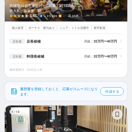
応募履歴
宮城県 仙台市青葉区 /
北四番丁
駅
117m
焼き鳥、居酒屋、鍋
WEB履歴書
3.41
～￥5,999
－
36席
個人経営
ボーナス・賞与あり
シニア・ミドル活躍中
新卒歓迎
スカウト・メルマガ受信設定
店長候補
月給：
22万円〜40万円
正社員
ヘルプ・お問い合わせフォーム
料理長候補
月給：
22万円〜40万円
正社員
掲載をご検討の店舗様へ
食べログ求人PRESS
最終更新日：30日以上前
プライバシーポリシー
利用規約
履歴書を登録しておくと、応募がスムーズになり
作成する
ます。
企業情報
炭
1
/
13