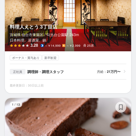
料理人えとう 3丁目店
宮城県 仙台市青葉区 /
勾当台公園
駅
243m
日本料理、居酒屋、鍋
3.28
～￥14,999
～￥2,999
25席
ボーナス・賞与あり
新卒歓迎
調理師・調理スタッフ
月給：
21万円〜
正社員
最終更新日：30日以上前
チ
1
/
13