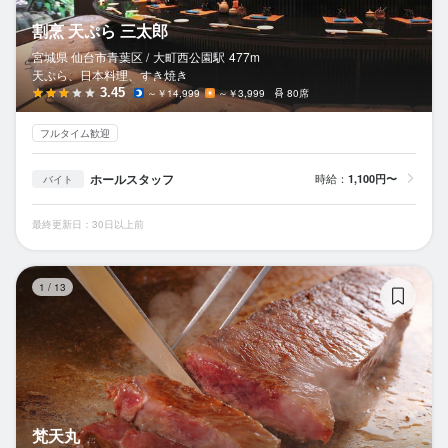
割烹 天ぷら 三太郎
宮城県 仙台市青葉区 /
大町西公園
駅
477m
天ぷら、日本料理、すき焼き
3.45
～￥14,999
～￥3,999
80席
フルタイム歓迎
ホールスタッフ
時給：
1,100円〜
バイト
最終更新日：30日以上前
梵
1
/
13
梵天丸