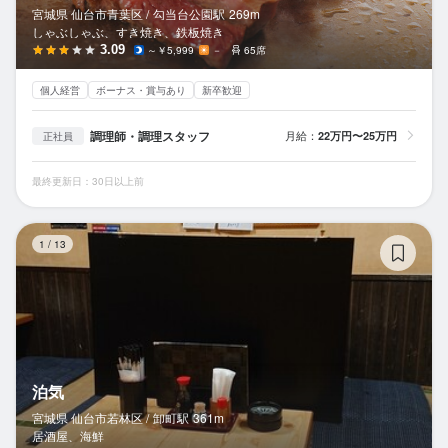
宮城県 仙台市青葉区 /
勾当台公園
駅
269m
しゃぶしゃぶ、すき焼き、鉄板焼き
3.09
～￥5,999
－
65席
個人経営
ボーナス・賞与あり
新卒歓迎
調理師・調理スタッフ
月給：
22万円〜25万円
正社員
最終更新日：30日以上前
泊
1
/
13
泊気
宮城県 仙台市若林区 /
卸町
駅
361m
居酒屋、海鮮