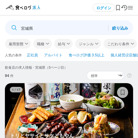
メニュー
ログイン
絞り込み
宮城県
ログイン・無料会員登録
雇用形態
職種
給与
ジャンル
こだわり条件
食べログ求人TOP
正社員
アルバイト
食べログ評価 3.5以上
個人経営(2店舗
人気の条件
飲食店の求人情報 - 宮城県（5ページ目）
求人検索
94
件
マイページ管理
ト
1
/
17
閲覧履歴
気になる求人
検索履歴・保存した条件
トリとヤサイとサケともやん