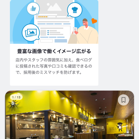
ラ
1
/
13