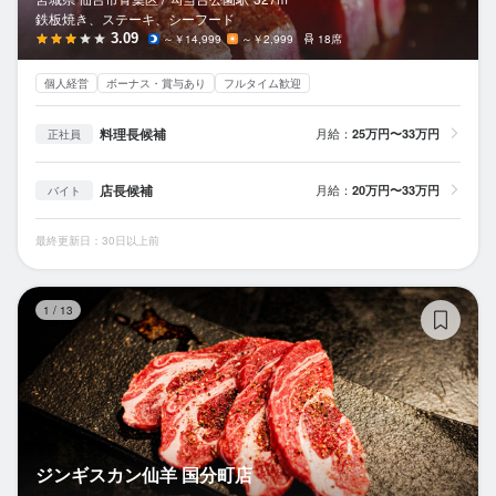
鉄板焼き、ステーキ、シーフード
3.09
～￥14,999
～￥2,999
18席
個人経営
ボーナス・賞与あり
フルタイム歓迎
料理長候補
月給：
25万円〜33万円
正社員
店長候補
月給：
20万円〜33万円
バイト
最終更新日：30日以上前
ジ
1
/
13
ジンギスカン仙羊 国分町店