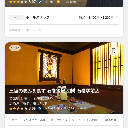
3.07
～￥3,999
－
40席
ホールスタッフ
時給：
1,100円〜1,200円
バイト
最終更新日：30日以上前
三
1
/
17
三陸の恵みを食す 石巻酒場 団欒 石巻駅前店
宮城県 石巻市 /
石巻
駅
108m
居酒屋、海鮮、郷土料理
3.06
～￥3,999
～￥3,999
94席
オープニングスタッフ募集
寮・社宅あり
シニア・ミドル活躍中
新卒歓迎