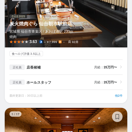
炭火焼肉ぐら 仙台朝市駅前店
宮城県 仙台市青葉区 /
あおば通
駅
233m
焼肉
3.63
～￥7,999
－
92席
食べログ評価 3.5以上
店長候補
月給：
25万円〜
正社員
ホールスタッフ
月給：
25万円〜
正社員
最終更新日：30日以上前
他2件
料
1
/
17