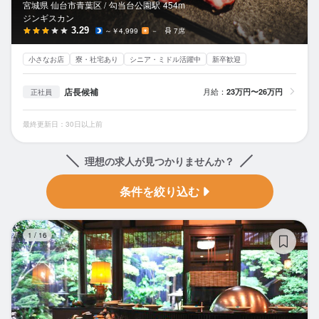
宮城県 仙台市青葉区 /
勾当台公園
駅
454m
ジンギスカン
3.29
～￥4,999
－
7席
小さなお店
寮・社宅あり
シニア・ミドル活躍中
新卒歓迎
店長候補
月給：
23万円〜26万円
正社員
最終更新日：30日以上前
理想の求人が見つかりませんか？
条件を絞り込む
割
1
/
16