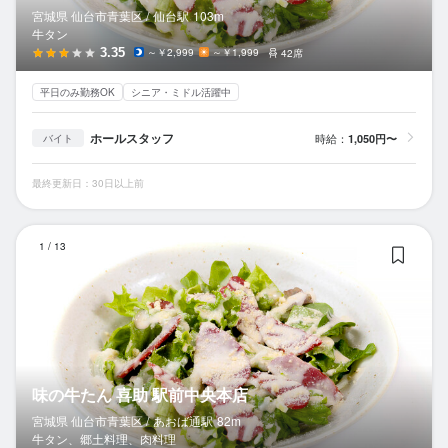
宮城県 仙台市青葉区 /
仙台
駅
103m
牛タン
3.35
～￥2,999
～￥1,999
42席
平日のみ勤務OK
シニア・ミドル活躍中
ホールスタッフ
時給：
1,050円〜
バイト
最終更新日：30日以上前
味
1
/
13
味の牛たん 喜助 駅前中央本店
宮城県 仙台市青葉区 /
あおば通
駅
82m
牛タン、郷土料理、肉料理