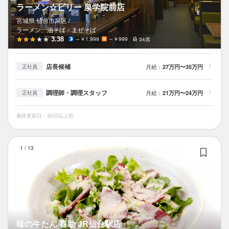
ラーメン☆ビリー 泉学院前店
宮城県 仙台市泉区 /
ラーメン、油そば・まぜそば
3.38
～￥1,999
～￥999
34席
店長候補
月給：
27万円〜35万円
正社員
調理師・調理スタッフ
月給：
21万円〜24万円
正社員
最終更新日：30日以上前
味
1
/
13
味の牛たん 喜助 JR仙台駅店