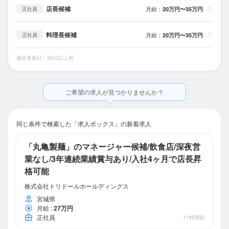
店長候補
月給：
20万円〜35万円
正社員
料理長候補
月給：
20万円〜35万円
正社員
最終更新日：30日以上前
ご希望の求人が見つかりませんか？
同じ条件で検索した「求人ボックス」の新着求人
「丸亀製麺」のマネージャー候補/飲食店/深夜営
業なし/3年連続業績賞与あり/入社4ヶ月で店長昇
格可能
株式会社トリドールホールディングス
宮城県
月給
:
27万円
正社員
11時間前