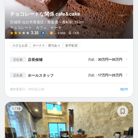
チョコレートな関係 cafe&cake
宮城県 仙台市青葉区 /
青葉通一番町
駅
153m
チョコレート、カフェ、ケーキ
3.16
－
～￥999
14席
小さなお店
ボーナス・賞与あり
新卒歓迎
店長候補
月給：
30万円〜35万円
正社員
ホールスタッフ
月給：
17万円〜25万円
正社員
最終更新日：30日以上前
他2件
ら
1
/
13