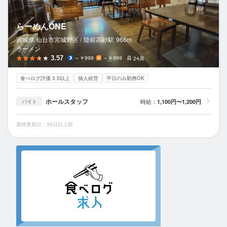
らーめんONE
宮城県 仙台市宮城野区 /
陸前高砂
駅
966m
ラーメン
3.57
～￥999
～￥999
24席
食べログ評価 3.5以上
個人経営
平日のみ勤務OK
ホールスタッフ
時給：
1,100円〜1,200円
バイト
最終更新日：30日以上前