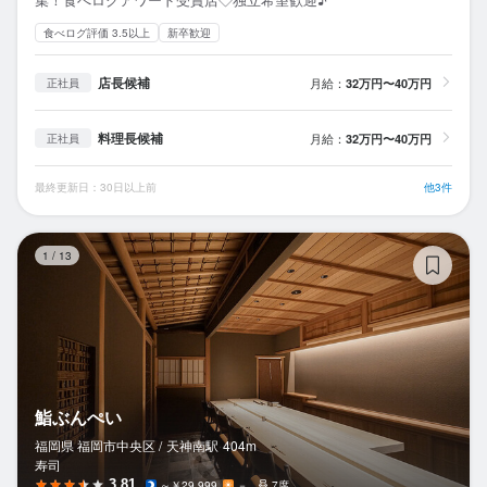
食べログ評価 3.5以上
新卒歓迎
店長候補
月給：
32万円〜40万円
正社員
料理長候補
月給：
32万円〜40万円
正社員
最終更新日：30日以上前
他3件
鮨
1
/
13
鮨ぶんぺい
福岡県 福岡市中央区 /
天神南
駅
404m
寿司
3.81
～￥29,999
－
7席