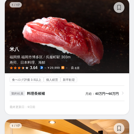
米
1
/
17
米八
福岡県 福岡市博多区 /
呉服町
駅
303m
寿司、日本料理、海鮮
3.64
～￥29,999
－
8席
食べログ評価 3.5以上
個人経営
新卒歓迎
料理長候補
月給：
40万円〜60万円
契約社員
最終更新日：9日前
de
1
/
17