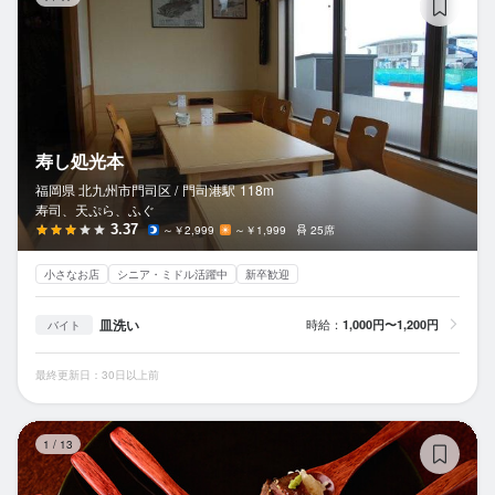
寿し処光本
福岡県 北九州市門司区 /
門司港
駅
118m
寿司、天ぷら、ふぐ
3.37
～￥2,999
～￥1,999
25席
小さなお店
シニア・ミドル活躍中
新卒歓迎
皿洗い
時給：
1,000円〜1,200円
バイト
最終更新日：30日以上前
和
1
/
13