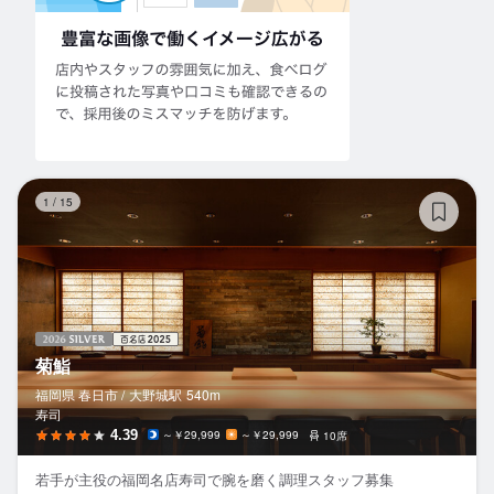
菊
1
/
15
菊鮨
福岡県 春日市 /
大野城
駅
540m
寿司
4.39
～￥29,999
～￥29,999
10席
若手が主役の福岡名店寿司で腕を磨く調理スタッフ募集