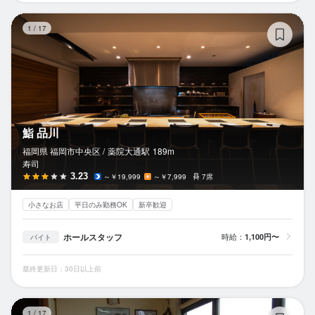
鮨
1
/
17
鮨 品川
福岡県 福岡市中央区 /
薬院大通
駅
189m
寿司
3.23
～￥19,999
～￥7,999
7席
小さなお店
平日のみ勤務OK
新卒歓迎
ホールスタッフ
時給：
1,100円〜
バイト
最終更新日：30日以上前
寿
1
/
17