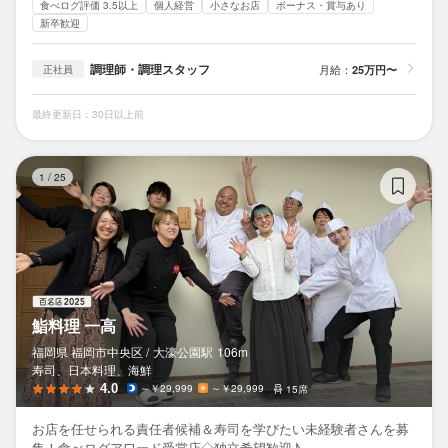
食べログ評価 3.5以上
個人経営
小さなお店
ボーナス・賞与あり
新卒歓迎
調理師・調理スタッフ
月給：
25万円〜
正社員
最終更新日：30日以上前
鮨
1
/
25
鮨料理 一高
福岡県 福岡市中央区 /
大濠公園
駅
106m
寿司、日本料理、海鮮
4.0
～￥29,999
～￥29,999
15席
お店を任せられる責任者候補＆寿司を学びたい未経験者さんを募
集！食べログアワード受賞店◇独立希望歓迎♪