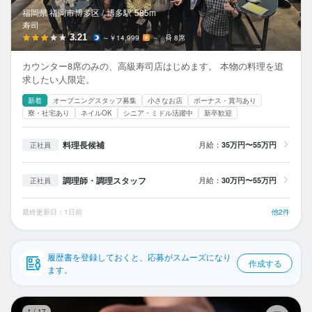
応募履歴
福岡県 福岡市博多区 /
博多
駅
585m
寿司
WEB履歴書
3.21
～￥14,999
－
8席
カウンター8席のみの、高級寿司店はじめます。 本物の料理を追
スカウト・メルマガ受信設定
求したい人限定。
新着
オープニングスタッフ募集
小さなお店
ボーナス・賞与あり
ヘルプ・お問い合わせフォーム
寮・社宅あり
ネイルOK
シニア・ミドル活躍中
新卒歓迎
掲載をご検討の店舗様へ
料理長候補
月給：
35万円〜55万円
正社員
食べログ求人PRESS
調理師・調理スタッフ
月給：
30万円〜55万円
正社員
プライバシーポリシー
利用規約
最終更新日：1日前
他2件
企業情報
履歴書を登録しておくと、応募がスムーズになり
作成する
ます。
鮨
1
/
17