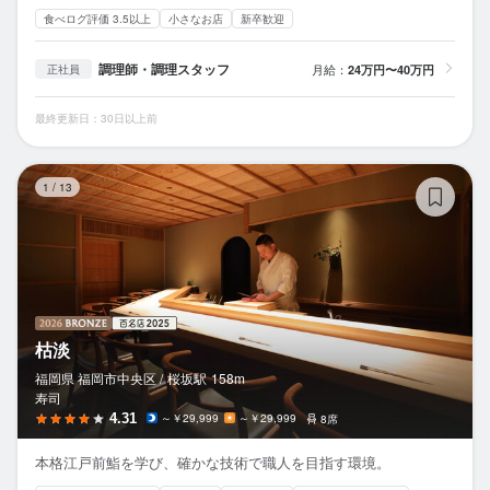
食べログ評価 3.5以上
小さなお店
新卒歓迎
調理師・調理スタッフ
月給：
24万円〜40万円
正社員
最終更新日：30日以上前
枯
1
/
13
枯淡
福岡県 福岡市中央区 /
桜坂
駅
158m
寿司
4.31
～￥29,999
～￥29,999
8席
本格江戸前鮨を学び、確かな技術で職人を目指す環境。