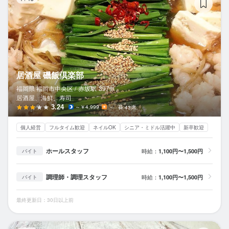
居酒屋 磯飯倶楽部
福岡県 福岡市中央区 /
赤坂
駅
397m
居酒屋、海鮮、寿司
3.24
～￥4,999
－
43席
個人経営
フルタイム歓迎
ネイルOK
シニア・ミドル活躍中
新卒歓迎
ホールスタッフ
時給：
1,100円〜1,500円
バイト
調理師・調理スタッフ
時給：
1,100円〜1,500円
バイト
最終更新日：30日以上前
博