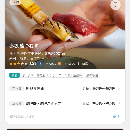
1
/
17
赤坂 鮨つむぎ
福岡県 福岡市中央区 /
赤坂
駅
321m
寿司、海鮮、日本料理
3.28
～￥7,999
～￥4,999
12席
新着
ボーナス・賞与あり
シニア・ミドル活躍中
新卒歓迎
料理長候補
月給：
30万円〜50万円
正社員
調理師・調理スタッフ
月給：
30万円〜50万円
正社員
最終更新日：1日前
他1件