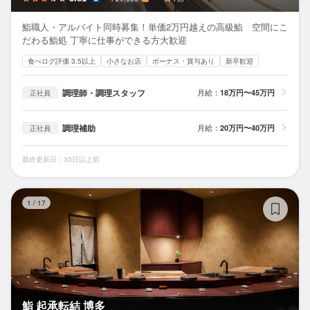
鮨職人・アルバイト同時募集！単価2万円越えの高級鮨 空間にこ
だわる鮨処 丁寧に仕事ができる方大歓迎
食べログ評価 3.5以上
小さなお店
ボーナス・賞与あり
新卒歓迎
調理師・調理スタッフ
月給：
18万円〜45万円
正社員
調理補助
月給：
20万円〜40万円
正社員
最終更新日：30日以上前
鮨
1
/
17
鮨 起承転結 博多