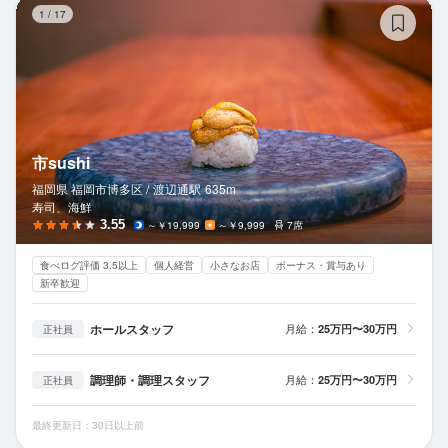
市s
1
/
17
市sushi
福岡県 福岡市博多区 /
渡辺通
駅
635m
寿司、海鮮
3.55
～￥19,999
～￥9,999
7席
食べログ評価 3.5以上
個人経営
小さなお店
ボーナス・賞与あり
新卒歓迎
ホールスタッフ
月給：
25万円〜30万円
正社員
調理師・調理スタッフ
月給：
25万円〜30万円
正社員
最終更新日：30日以上前