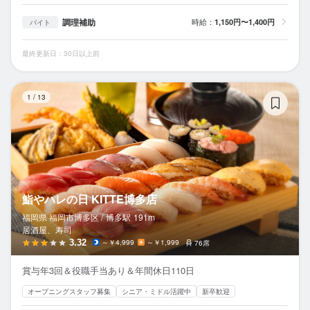
調理補助
時給：
1,150円〜1,400円
バイト
最終更新日：30日以上前
鮨
1
/
13
鮨やハレの日 KITTE博多店
福岡県 福岡市博多区 /
博多
駅
191m
居酒屋、寿司
3.32
～￥4,999
～￥1,999
76席
賞与年3回＆役職手当あり＆年間休日110日
オープニングスタッフ募集
シニア・ミドル活躍中
新卒歓迎