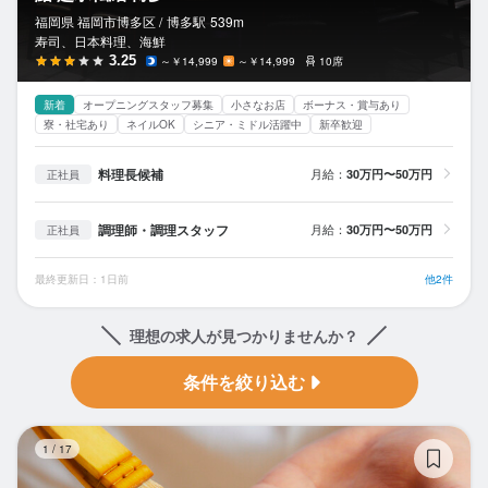
福岡県 福岡市博多区 /
博多
駅
539m
寿司、日本料理、海鮮
3.25
～￥14,999
～￥14,999
10席
新着
オープニングスタッフ募集
小さなお店
ボーナス・賞与あり
寮・社宅あり
ネイルOK
シニア・ミドル活躍中
新卒歓迎
料理長候補
月給：
30万円〜50万円
正社員
調理師・調理スタッフ
月給：
30万円〜50万円
正社員
最終更新日：1日前
他2件
理想の求人が見つかりませんか？
条件を絞り込む
鮨
1
/
17