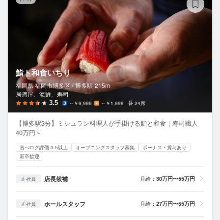
鮨ト和食いちり
福岡県 福岡市博多区 /
博多
駅
215m
居酒屋、海鮮、寿司
3.5
～￥9,999
～￥1,999
24席
【博多駅3分】ミシュラン料理人が手掛ける鮨と和食｜寿司職人
40万円～
食べログ評価 3.5以上
オープニングスタッフ募集
ボーナス・賞与あり
新卒歓迎
店長候補
月給：
30万円〜55万円
正社員
ホールスタッフ
月給：
27万円〜55万円
正社員