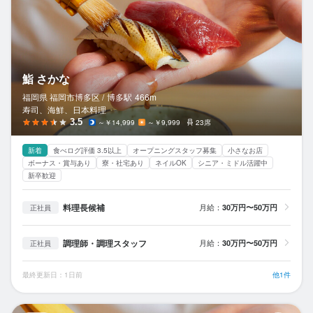
鮨 さかな
福岡県 福岡市博多区 /
博多
駅
466m
寿司、海鮮、日本料理
3.5
～￥14,999
～￥9,999
23席
新着
食べログ評価 3.5以上
オープニングスタッフ募集
小さなお店
ボーナス・賞与あり
寮・社宅あり
ネイルOK
シニア・ミドル活躍中
新卒歓迎
料理長候補
月給：
30万円〜50万円
正社員
調理師・調理スタッフ
月給：
30万円〜50万円
正社員
最終更新日：1日前
他1件
赤