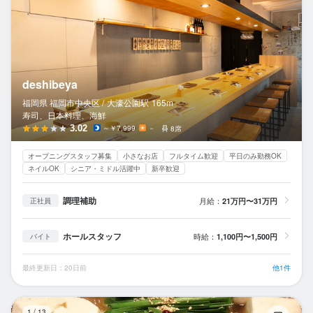
deshibeya
福岡県 福岡市中央区 /
大濠公園
駅
165m
寿司、日本料理、海鮮
3.02
～￥7,999
－
8席
オープニングスタッフ募集
小さなお店
フルタイム歓迎
平日のみ勤務OK
ネイルOK
シニア・ミドル活躍中
新卒歓迎
調理補助
月給：
21万円〜31万円
正社員
ホールスタッフ
時給：
1,100円〜1,500円
バイト
最終更新日：20日前
他1件
居
1
/
13