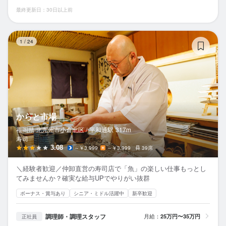
最終更新日：30日以上前
か
1
/
24
からと市場
福岡県 北九州市小倉北区 /
平和通
駅
317m
寿司
3.08
～￥3,999
～￥3,999
39席
＼経験者歓迎／仲卸直営の寿司店で「魚」の楽しい仕事もっとし
てみませんか？確実な給与UPでやりがい抜群
ボーナス・賞与あり
シニア・ミドル活躍中
新卒歓迎
調理師・調理スタッフ
月給：
25万円〜35万円
正社員