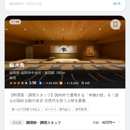
最終更新日：30日以上前
他1件
鮨
1
/
16
鮨 米島
福岡県 福岡市中央区 /
薬院
駅
192m
寿司
3.58
～￥39,999
～￥19,999
8席
【料理長・調理スタッフ】国内外で通用する「本物の技」を！誰
もが認める鮨の名店 次世代を担う人材を募集
食べログ評価 3.5以上
ボーナス・賞与あり
新卒歓迎
調理師・調理スタッフ
月給：
30万円〜
正社員