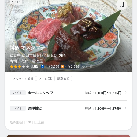
1
/
17
博多 オスシマチ
福岡県 福岡市博多区 /
博多
駅
264m
寿司、海鮮、居酒屋
3.09
～￥3,999
～￥2,999
42席
フルタイム歓迎
ネイルOK
新卒歓迎
ホールスタッフ
時給：
1,100円〜1,375円
バイト
調理補助
時給：
1,100円〜1,375円
バイト
最終更新日：30日以上前