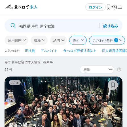
メニュー
ログイン
絞り込み
福岡県 寿司 新卒歓迎
ログイン・無料会員登録
雇用形態
職種
給与
寿司
こだわり条件
1
食べログ求人TOP
正社員
アルバイト
食べログ評価 3.5以上
個人経営(2店舗
人気の条件
寿司 新卒歓迎 の求人情報 - 福岡県
求人検索
24
件
マイページ管理
鮨
1
/
16
閲覧履歴
気になる求人
検索履歴・保存した条件
鮨呑み場 ニギル。