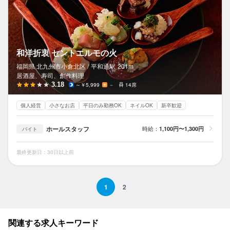
和洋折衷 セントエルモの火
福岡県 北九州市小倉北区 /
平和通
駅
201m
居酒屋、寿司、創作料理
3.18
～￥5,999
－
14席
個人経営
小さなお店
平日のみ勤務OK
ネイルOK
新卒歓迎
ホールスタッフ
時給：
1,100円〜1,300円
バイト
最終更新日：30日以上前
1
2
関連する求人キーワード