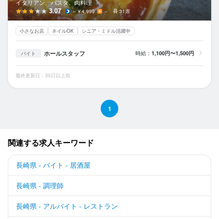
イタリアン、パスタ、肉料理
3.07
～￥4,999
－
31席
小さなお店
ネイルOK
シニア・ミドル活躍中
ホールスタッフ
時給：
1,100円〜1,500円
バイト
最終更新日：30日以上前
1
関連する求人キーワード
長崎県 - バイト - 居酒屋
長崎県 - 調理師
長崎県 - アルバイト - レストラン