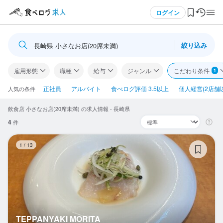
メニュー
ログイン
絞り込み
長崎県 小さなお店(20席未満)
ログイン・無料会員登録
雇用形態
職種
給与
ジャンル
こだわり条件
1
食べログ求人TOP
正社員
アルバイト
食べログ評価 3.5以上
個人経営(2店舗
人気の条件
飲食店 小さなお店(20席未満) の求人情報 - 長崎県
求人検索
4
件
マイページ管理
TE
1
/
13
閲覧履歴
気になる求人
検索履歴・保存した条件
TEPPANYAKI MORITA