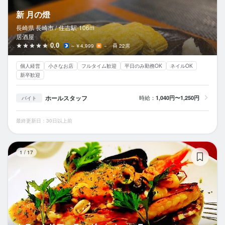
新 月の燈
長崎県 長崎市 /
住吉
駅
106m
居酒屋
0.0
～￥4,999
－
22席
個人経営
小さなお店
フルタイム歓迎
平日のみ勤務OK
ネイルOK
新卒歓迎
ホールスタッフ
時給：
1,040円〜1,250円
バイト
最終更新日：30日以上前
ト
1
/
17