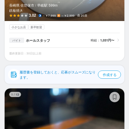
応募履歴
長崎県 佐世保市 /
早岐
駅
599m
鉄板焼き
WEB履歴書
3.02
～￥7,999
～￥2,999
20席
小さなお店
新卒歓迎
スカウト・メルマガ受信設定
ホールスタッフ
時給：
1,031円〜
バイト
ヘルプ・お問い合わせフォーム
最終更新日：30日以上前
掲載をご検討の店舗様へ
食べログ求人PRESS
履歴書を登録しておくと、応募がスムーズになり
作成する
プライバシーポリシー
ます。
利用規約
新
1
/
13
企業情報