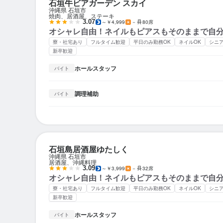
石垣牛ビアガーデン スカイ
沖縄県 石垣市
焼肉、居酒屋、ステーキ
3.07
～￥4,999
－
80席
オシャレ自由！ネイルもピアスもそのままで自
寮・社宅あり
フルタイム歓迎
平日のみ勤務OK
ネイルOK
シニ
新卒歓迎
ホールスタッフ
バイト
調理補助
バイト
石垣島居酒屋ゆたしく
沖縄県 石垣市
居酒屋、沖縄料理
3.09
～￥3,999
－
32席
オシャレ自由！ネイルもピアスもそのままで自
寮・社宅あり
フルタイム歓迎
平日のみ勤務OK
ネイルOK
シニ
新卒歓迎
ホールスタッフ
バイト