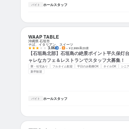
ホールスタッフ
バイト
WAAP TABLE
沖縄県 石垣市
そば、イタリアン、スイーツ
3.06
－
～￥2,999
20席
【石垣島北部】石垣島の絶景ポイント平久保灯
ャレなカフェ＆レストランでスタッフ大募集！
寮・社宅あり
フルタイム歓迎
平日のみ勤務OK
ネイルOK
シニ
新卒歓迎
ホールスタッフ
バイト