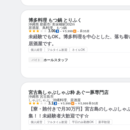
博多料理 もつ鍋 とりふく
沖縄県 那覇市
美栄橋駅
302m
居酒屋、鳥料理、もつ鍋
3.06
～￥5,999
－
35席
未経験でもOK。博多料理を中心とした、落ち着
居酒屋です。
個人経営
フルタイム歓迎
ネイルOK
ホールスタッフ
バイト
宮古島しゃぶしゃぶ粋 あぐー豚専門店
沖縄県 宮古島市
しゃぶしゃぶ、沖縄料理、居酒屋
3.1
～￥5,999
～￥5,999
50席
【寮・賄付きで月30万円】宮古島のしゃぶしゃ
集！！未経験者大歓迎です☆
個人経営
フルタイム歓迎
平日のみ勤務OK
新卒歓迎