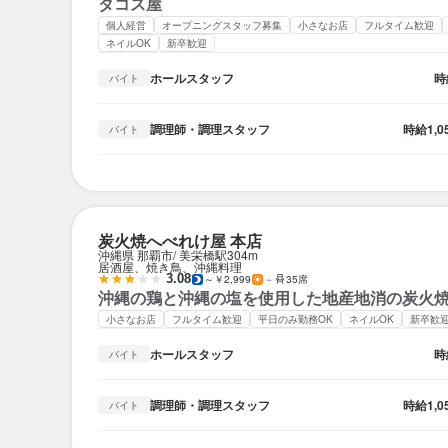
タコス屋
個人経営
オープニングスタッフ募集
小さなお店
フルタイム歓迎
ネイルOK
新卒歓迎
ホールスタッフ
時
バイト
調理師・調理スタッフ
時給
1,
バイト
炭火焼へべれけ屋 本店
沖縄県 那覇市
美栄橋駅
304m
居酒屋、焼き鳥、沖縄料理
3.08
～￥2,999
－
35席
沖縄の鶏と沖縄の塩を使用した地産地消の炭火
小さなお店
フルタイム歓迎
平日のみ勤務OK
ネイルOK
新卒歓
ホールスタッフ
時
バイト
調理師・調理スタッフ
時給
1,
バイト