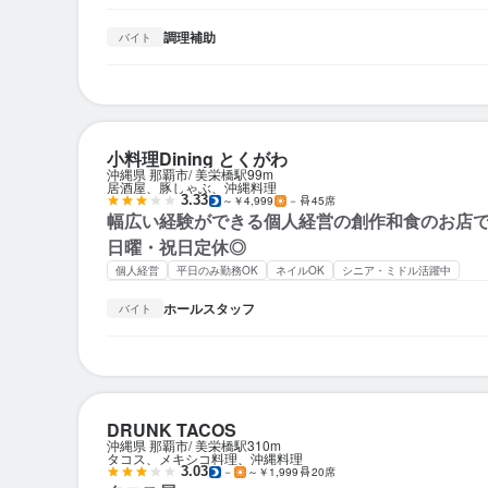
調理補助
バイト
小料理Dining とくがわ
沖縄県 那覇市
美栄橋駅
99m
居酒屋、豚しゃぶ、沖縄料理
3.33
～￥4,999
－
45席
幅広い経験ができる個人経営の創作和食のお店
日曜・祝日定休◎
個人経営
平日のみ勤務OK
ネイルOK
シニア・ミドル活躍中
ホールスタッフ
バイト
DRUNK TACOS
沖縄県 那覇市
美栄橋駅
310m
タコス、メキシコ料理、沖縄料理
3.03
－
～￥1,999
20席