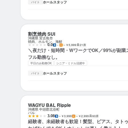
ホールスタッフ
バイト
割烹焼肉 SUI
沖縄県 宮古島市
焼肉、ホルモン、海鮮
0.0
－
～￥5,999
21席
＼夜だけ・短時間・WワークでOK／99%が副業
フル勤務なし。
平日のみ勤務OK
シニア・ミドル活躍中
ホールスタッフ
バイト
WAGYU BAL Ripple
沖縄県 中頭郡北谷町
バル
3.08
～￥3,999
～￥2,999
60席
経験者、未経験者も歓迎！髪型、ピアス、タト