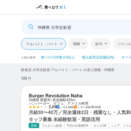
沖縄県 大学生歓迎
職種
給与
ジャン
アルバイト・パート
食べログ評価 3.5以上
個人経営(2店舗以内)
オー
人気の条件
飲食店 大学生歓迎 アルバイト・パート の求人情報 - 沖縄県
122
件
Burger Revolution Naha
沖縄県 那覇市
美栄橋駅
455m
ハンバーガー、カフェ、アメリカ料理
3.24
～￥2,999
～￥1,999
28席
月給30〜40万／完全週休2日・残業なし・人気
タッフ募集 未経験歓迎・英語活用
新着
フルタイム歓迎
平日のみ勤務OK
ネイルOK
シニア・ミド