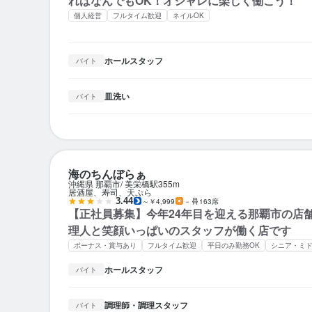
ればなんでもOK！オシャレに楽しく働こう！
個人経営
フルタイム歓迎
ネイルOK
ホールスタッフ
バイト
皿洗い
バイト
海のちんぼらぁ
沖縄県 那覇市
美栄橋駅
355m
居酒屋、寿司、天ぷら
3.44
～￥4,999
－
163席
【正社員募集】今年24年目を迎える那覇市の店
理人と笑顔いっぱいのスタッフが働く店です
ボーナス・賞与あり
フルタイム歓迎
平日のみ勤務OK
シニア・ミ
ホールスタッフ
バイト
調理師・調理スタッフ
バイト