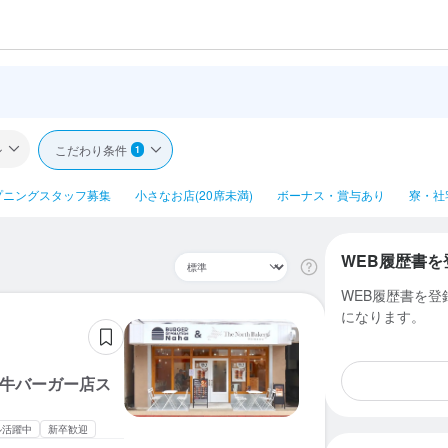
ル
こだわり条件
1
プニングスタッフ募集
小さなお店(20席未満)
ボーナス・賞与あり
寮・社
WEB履歴書を
WEB履歴書を
になります。
和牛バーガー店ス
ル活躍中
新卒歓迎