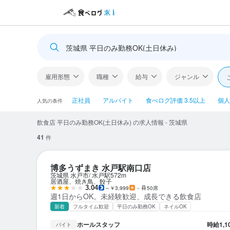
茨城県 平日のみ勤務OK(土日休み)
雇用形態
職種
給与
ジャンル
正社員
アルバイト
食べログ評価 3.5以上
個人
人気の条件
飲食店 平日のみ勤務OK(土日休み) の求人情報 - 茨城県
41
件
博多うずまき 水戸駅南口店
茨城県 水戸市
水戸駅
572m
居酒屋、焼き鳥、餃子
3.04
～￥3,999
－
50席
週1日からOK。未経験歓迎、成長できる飲食店
新着
フルタイム歓迎
平日のみ勤務OK
ネイルOK
ホールスタッフ
時給
1,
バイト