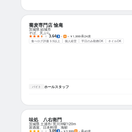
蕎麦専門店 愉庵
茨城県 結城市
そば、天ぷら
3.64
－
～￥1,999
24席
食べログ評価 3.5以上
個人経営
平日のみ勤務OK
ネイルOK
ホールスタッフ
バイト
味処 八右衛門
茨城県 土浦市
荒川沖駅
120m
居酒屋、日本料理、海鮮
3.09
～￥3,999
－
40席