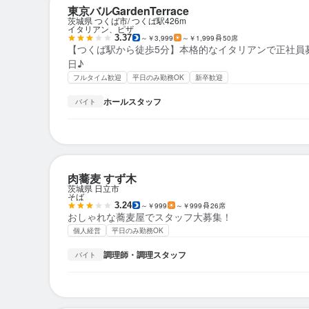
東京バルGardenTerrace
茨城県 つくば市
つくば駅
426m
イタリアン、ピザ
3.37
～￥3,999
～￥1,999
50席
【つくば駅から徒歩5分】本格的なイタリアンで正社員
日♪
フルタイム歓迎
平日のみ勤務OK
新卒歓迎
ホールスタッフ
バイト
肉蕎麦 すず木
茨城県 日立市
そば
3.24
～￥999
～￥999
26席
おしゃれな蕎麦屋でスタッフ大募集！
個人経営
平日のみ勤務OK
調理師・調理スタッフ
バイト