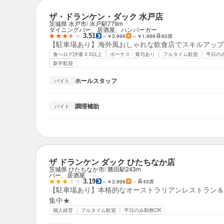
ザ・ドランケン・ダック 水戸店
茨城県 水戸市
水戸駅
779m
ダイニングバー、居酒屋、ハンバーガー
3.51
～￥3,999
～￥1,999
60席
【駐車場あり】海外風おしゃれな飲食店でスキルアップ
食べログ評価 3.5以上
ボーナス・賞与あり
フルタイム歓迎
平日の
新卒歓迎
ホールスタッフ
バイト
調理補助
バイト
ザ ドランケン ダック ひたちなか店
茨城県 ひたちなか市
勝田駅
243m
バー、居酒屋
3.19
～￥3,999
－
45席
【駐車場あり】本格的なオーストラリアンレストラン＆
集中★
個人経営
フルタイム歓迎
平日のみ勤務OK