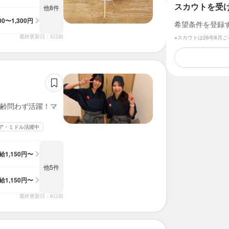
スカウトを受
他8件
100〜1,300円
希望条件を登録
最終更新日：3日前
※スカウトは26年8月
齢問わず活躍！マ
ア・ミドル活躍中
給
1,150円〜
他5件
給
1,150円〜
最終更新日：6日前