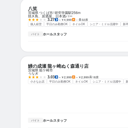
八笑
茨城県 つくば市
研究学園駅
256m
焼き鳥、居酒屋、日本酒バー
3.27
～￥4,999
－
32席
個人経営
平日のみ勤務OK
ネイルOK
シニア・ミドル活躍中
新
ホールスタッフ
バイト
鰻の成瀬 龍ヶ崎ぬく森通り店
茨城県 龍ケ崎市
うなぎ
3.03
～￥2,999
～￥2,999
18席
小さなお店
平日のみ勤務OK
ネイルOK
シニア・ミドル活躍中
ホールスタッフ
バイト