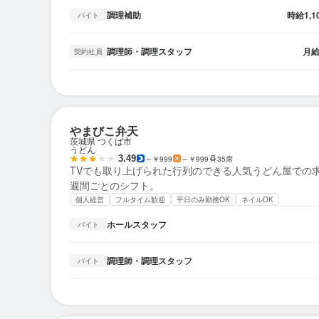
調理補助
時給
1,
バイト
調理師・調理スタッフ
月
契約社員
やまびこ弁天
茨城県 つくば市
うどん
3.49
～￥999
～￥999
35席
TVでも取り上げられた行列のできる人気うどん屋での
週間ごとのシフト。
個人経営
フルタイム歓迎
平日のみ勤務OK
ネイルOK
ホールスタッフ
バイト
調理師・調理スタッフ
バイト