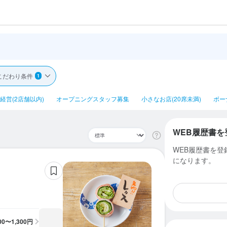
こだわり条件
1
経営(2店舗以内)
オープニングスタッフ募集
小さなお店(20席未満)
ボー
WEB履歴書を
WEB履歴書を
になります。
100〜1,300円