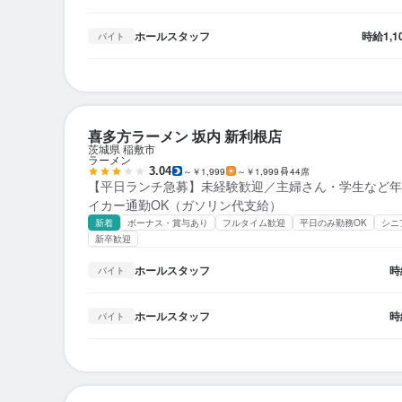
ホールスタッフ
時給
1,
バイト
喜多方ラーメン 坂内 新利根店
茨城県 稲敷市
ラーメン
3.04
～￥1,999
～￥1,999
44席
【平日ランチ急募】未経験歓迎／主婦さん・学生など年
イカー通勤OK（ガソリン代支給）
新着
ボーナス・賞与あり
フルタイム歓迎
平日のみ勤務OK
シニ
新卒歓迎
ホールスタッフ
時
バイト
ホールスタッフ
時
バイト