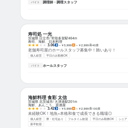
調理師・調理スタッフ
バイト
寿司処 一光
茨城県 日立市
常陸多賀駅
464m
寿司、海鮮、日本料理
3.06
～￥5,999
～￥2,999
40席
老舗寿司屋のホールスタッフ募集中！賄いあり！
個人経営
平日のみ勤務OK
ホールスタッフ
バイト
海鮮料理 食彩 太信
茨城県 北茨城市
大津港駅
201m
海鮮、あんこう、居酒屋
3.42
～￥5,999
～￥2,999
100席
未経験OK！地魚×本格和食で成長できる職場◎
個人経営
寮・社宅あり
フルタイム歓迎
平日のみ勤務OK
シニア
新卒歓迎