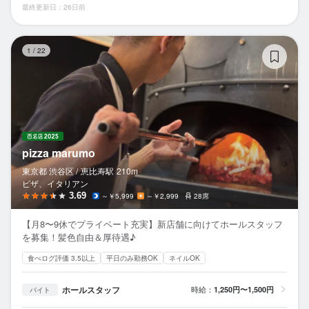
最終更新日：26日前
pi
1
/
22
pizza marumo
東京都 渋谷区 /
恵比寿
駅
210m
ピザ、イタリアン
3.69
～￥5,999
～￥2,999
28席
【月8〜9休でプライベート充実】新店舗に向けてホールスタッフ
を募集！髪色自由＆厚待遇♪
食べログ評価 3.5以上
平日のみ勤務OK
ネイルOK
ホールスタッフ
時給：
1,250円〜1,500円
バイト