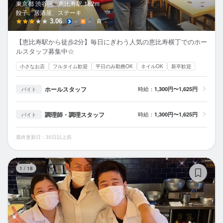
東京都 渋谷区 /
恵比寿
駅
182m
餃子、居酒屋、ステーキ
3.06
－
－
－
【恵比寿駅から徒歩2分】毎日にぎわう人気の恵比寿横丁でのホー
ルスタッフ募集中☆
小さなお店
フルタイム歓迎
平日のみ勤務OK
ネイルOK
新卒歓迎
ホールスタッフ
時給：
1,300円〜1,625円
バイト
調理師・調理スタッフ
時給：
1,300円〜1,625円
バイト
最終更新日：30日以上前
南
1
/
18