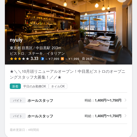
nyuly
東京都 目黒区 /
中目黒
駅
203m
ビストロ、ステーキ、イタリアン
3.33
～￥7,999
～￥1,999
26席
★＼＼10月頭リニューアルオープン！中目黒ビストロのオープニ
ングスタッフ大募集！／／★
新着
平日のみ勤務OK
ネイルOK
ホールスタッフ
時給：
1,400円〜1,750円
バイト
ホールスタッフ
時給：
1,400円〜1,750円
バイト
最終更新日：4時間前