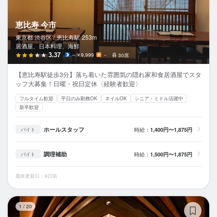
恵比寿 今市
東京都 渋谷区 /
恵比寿
駅
253m
居酒屋、日本料理、海鮮
3.37
～￥9,999
－
30席
【恵比寿駅徒歩3分】落ち着いた雰囲気の隠れ家和食居酒屋でスタ
ッフ大募集！日曜・祝日定休〈経験者歓迎〉
フルタイム歓迎
平日のみ勤務OK
ネイルOK
シニア・ミドル活躍中
新卒歓迎
ホールスタッフ
時給：
1,400円〜1,875円
バイト
調理補助
時給：
1,500円〜1,875円
バイト
最終更新日：9日前
鉄
1
/
20