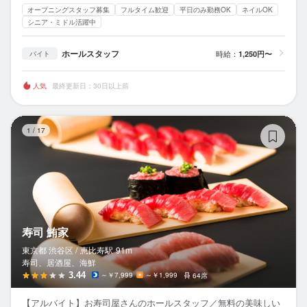
オープニングスタッフ募集
フルタイム歓迎
平日のみ勤務OK
ネイルOK
シニア・ミドル活躍中
ホールスタッフ
時給：
1,250円〜
バイト
人気
最終更新日：30日以上前
寿
1
/
17
寿司 鮪家
東京都 渋谷区 /
恵比寿
駅
91m
寿司、居酒屋、海鮮
3.44
～￥7,999
～￥1,999
64席
【アルバイト】お寿司屋さんのホールスタッフ／無料の美味しい