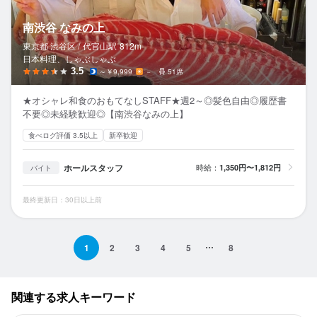
南渋谷 なみの上
東京都 渋谷区 /
代官山
駅
812m
日本料理、しゃぶしゃぶ
3.5
～￥9,999
－
51席
★オシャレ和食のおもてなしSTAFF★週2～◎髪色自由◎履歴書
不要◎未経験歓迎◎【南渋谷なみの上】
食べログ評価 3.5以上
新卒歓迎
ホールスタッフ
時給：
1,350円〜1,812円
バイト
最終更新日：30日以上前
1
2
3
4
5
8
関連する求人キーワード