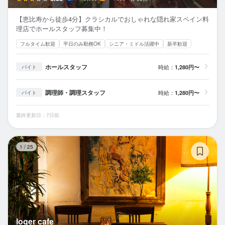
【恵比寿から徒歩4分】クラシカルでおしゃれな隠れ家スペイン料
理店でホールスタッフ募集中！
フルタイム歓迎
平日のみ勤務OK
シニア・ミドル活躍中
新卒歓迎
ホールスタッフ
時給：
1,280円〜
バイト
調理師・調理スタッフ
時給：
1,280円〜
バイト
最終更新日：7日前
lo
1
/
25
loger cafe