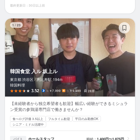
最終更新日：30日以上前
韓
1
/
23
韓国食堂 入ル 坂上ル
東京都 渋谷区 /
恵比寿
駅
194m
韓国料理
3.52
～￥7,999
～￥9,999
28席
【未経験者から独立希望者も歓迎】幅広い経験ができるミシュラ
ン受賞の参鶏湯専門店で働きませんか？
食べログ評価 3.5以上
フルタイム歓迎
平日のみ勤務OK
シニア・ミドル活躍中
ホールスタッフ
時給：
1,400円〜1,875円
バイト