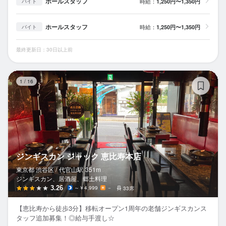
ホールスタッフ
時給：
1,250円〜1,350円
バイト
ホールスタッフ
時給：
1,250円〜1,350円
バイト
最終更新日：30日以上前
ジ
1
/
16
ジンギスカン ジャック 恵比寿本店
東京都 渋谷区 /
代官山
駅
351m
ジンギスカン、居酒屋、郷土料理
3.26
～￥4,999
－
33席
【恵比寿から徒歩3分】移転オープン1周年の老舗ジンギスカンス
タッフ追加募集！◎給与手渡し☆