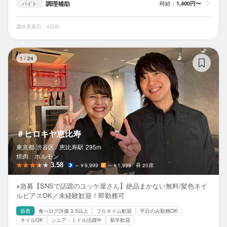
調理補助
時給：
1,400円〜
バイト
最終更新日：4日前
＃
1
/
24
＃ヒロキヤ恵比寿
東京都 渋谷区 /
恵比寿
駅
295m
焼肉、ホルモン
3.58
～￥9,999
～￥1,999
20席
※急募【SNSで話題のユッケ屋さん】絶品まかない無料/髪色ネイ
ルピアスOK／未経験歓迎！即勤務可
新着
食べログ評価 3.5以上
フルタイム歓迎
平日のみ勤務OK
ネイルOK
シニア・ミドル活躍中
新卒歓迎