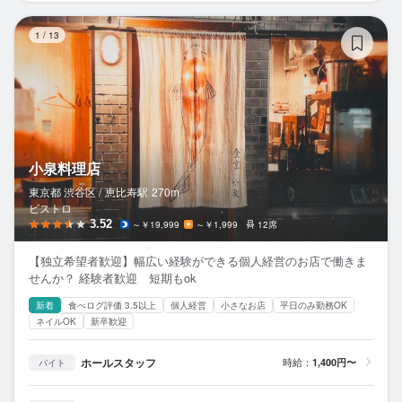
小
1
/
13
小泉料理店
東京都 渋谷区 /
恵比寿
駅
270m
ビストロ
3.52
～￥19,999
～￥1,999
12席
【独立希望者歓迎】幅広い経験ができる個人経営のお店で働きま
せんか？ 経験者歓迎 短期もok
新着
食べログ評価 3.5以上
個人経営
小さなお店
平日のみ勤務OK
ネイルOK
新卒歓迎
ホールスタッフ
時給：
1,400円〜
バイト