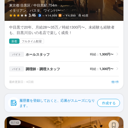
応募履歴
東京都 目黒区 /
中目黒
駅
754m
イタリアン、パスタ、ワインバー
WEB履歴書
3.46
～￥14,999
～￥4,999
40席
中目黒で20年。月給28〜35万／時給1300円〜。未経験も経験者
スカウト・メルマガ受信設定
も、目黒川沿いの名店で楽しく成長！
新着
フルタイム歓迎
ヘルプ・お問い合わせフォーム
ホールスタッフ
時給：
1,300円〜
バイト
掲載をご検討の店舗様へ
食べログ求人PRESS
調理師・調理スタッフ
時給：
1,300円〜
バイト
プライバシーポリシー
最終更新日：4日前
他1件
利用規約
企業情報
履歴書を登録しておくと、応募がスムーズになり
作成する
ます。
ny
1
/
13