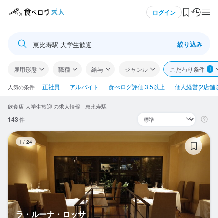
メニュー
ログイン
絞り込み
恵比寿駅 大学生歓迎
ログイン・無料会員登録
雇用形態
職種
給与
ジャンル
こだわり条件
1
食べログ求人TOP
正社員
アルバイト
食べログ評価 3.5以上
個人経営(2店舗
人気の条件
飲食店 大学生歓迎 の求人情報 - 恵比寿駅
求人検索
143
件
マイページ管理
ラ
1
/
24
閲覧履歴
気になる求人
検索履歴・保存した条件
ラ・ルーナ・ロッサ