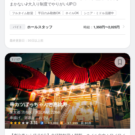
まかない♪大入り制度でやりがいUP◎
フルタイム歓迎
平日のみ勤務OK
ネイルOK
シニア・ミドル活躍中
ホールスタッフ
時給：
1,350円〜2,025円
バイト
最終更新日：30日以上前
串
1
/
17
串カツぼっちゃんと恵比寿
東京都 渋谷区 /
恵比寿
駅
226m
串揚げ、居酒屋、おでん
3.31
～￥3,999
～￥1,999
80席