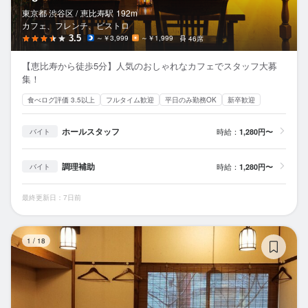
東京都 渋谷区 /
恵比寿
駅
192m
カフェ、フレンチ、ビストロ
3.5
～￥3,999
～￥1,999
46席
【恵比寿から徒歩5分】人気のおしゃれなカフェでスタッフ大募
集！
食べログ評価 3.5以上
フルタイム歓迎
平日のみ勤務OK
新卒歓迎
ホールスタッフ
時給：
1,280円〜
バイト
調理補助
時給：
1,280円〜
バイト
最終更新日：7日前
恵
1
/
18