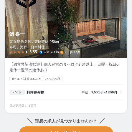
鮨 喜一
東京都 渋谷区 /
恵比寿
駅
256m
寿司、海鮮、日本料理
3.55
～￥14,999
－
15席
【独立希望者歓迎】個人経営の食べログ3.61以上、日曜・祝日or
定休一週間の連休あり
食べログ評価 3.5以上
小さなお店
料理長候補
時給：
1,500円〜1,850円
バイト
最終更新日：18日前
理想の求人が見つかりませんか？