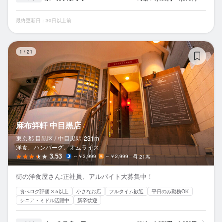
最終更新日：30日以上前
麻
1
/
21
麻布笄軒 中目黒店
東京都 目黒区 /
中目黒
駅
231m
洋食、ハンバーグ、オムライス
3.53
～￥3,999
～￥2,999
21席
街の洋食屋さん:正社員、アルバイト大募集中！
食べログ評価 3.5以上
小さなお店
フルタイム歓迎
平日のみ勤務OK
シニア・ミドル活躍中
新卒歓迎