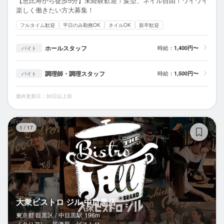
【恵比寿から徒歩5分】未経験歓迎！髪型、ネイル自由！ワイワイ
楽しく働きたい方大募集！
フルタイム歓迎
平日のみ勤務OK
ネイルOK
新卒歓迎
ホールスタッフ
時給：
1,400円〜
バイト
調理師・調理スタッフ
時給：
1,500円〜
バイト
最終更新日：30日以上前
大
1
/
17
大衆ビストロ ジル 中目黒店
東京都 目黒区 /
中目黒
駅
196m
イタリアン、居酒屋、ビストロ