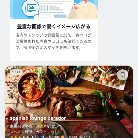
sp
1
/
21
spanish lounge parador
東京都 渋谷区 /
恵比寿
駅
257m
スペイン料理、カフェ、バル
3.33
～￥5,999
～￥999
90席