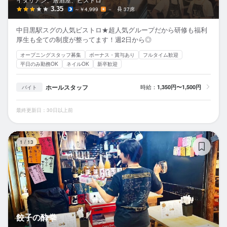
3.35
～￥4,999
－
37席
中目黒駅スグの人気ビストロ★超人気グループだから研修も福利
厚生も全ての制度が整ってます！週2日から◎
オープニングスタッフ募集
ボーナス・賞与あり
フルタイム歓迎
平日のみ勤務OK
ネイルOK
新卒歓迎
ホールスタッフ
時給：
1,350円〜1,500円
バイト
最終更新日：30日以上前
餃
1
/
13
餃子の酔拳