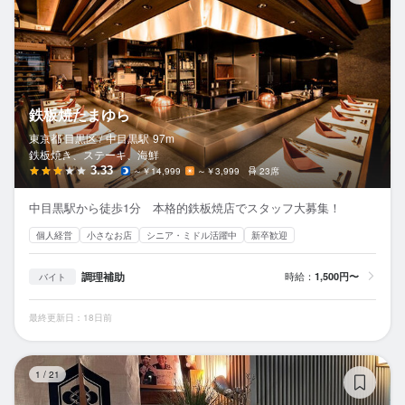
鉄板焼たまゆら
東京都 目黒区 /
中目黒
駅
97m
鉄板焼き、ステーキ、海鮮
3.33
～￥14,999
～￥3,999
23席
中目黒駅から徒歩1分 本格的鉄板焼店でスタッフ大募集！
個人経営
小さなお店
シニア・ミドル活躍中
新卒歓迎
調理補助
時給：
1,500円〜
バイト
最終更新日：18日前
鮨
1
/
21