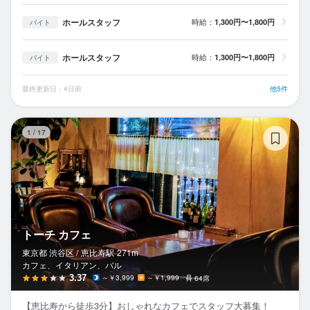
ホールスタッフ
時給：
1,300円〜1,800円
バイト
ホールスタッフ
時給：
1,300円〜1,800円
バイト
最終更新日：4日前
他5件
ト
1
/
17
トーチ カフェ
東京都 渋谷区 /
恵比寿
駅
271m
カフェ、イタリアン、バル
3.37
～￥3,999
～￥1,999
64席
【恵比寿から徒歩3分】おしゃれなカフェでスタッフ大募集！