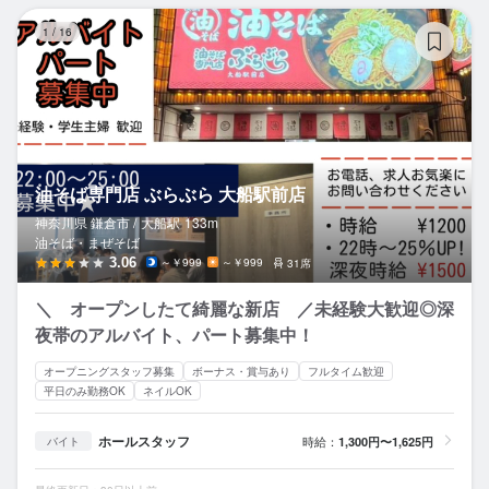
油
1
/
16
油そば専門店 ぶらぶら 大船駅前店
神奈川県 鎌倉市 /
大船
駅
133m
油そば・まぜそば
3.06
～￥999
～￥999
31席
＼ オープンしたて綺麗な新店 ／未経験大歓迎◎深
夜帯のアルバイト、パート募集中！
オープニングスタッフ募集
ボーナス・賞与あり
フルタイム歓迎
平日のみ勤務OK
ネイルOK
ホールスタッフ
時給：
1,300円〜1,625円
バイト