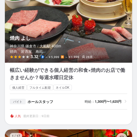
焼肉 よし
神奈川県 鎌倉市 /
大船
駅
400m
焼肉、居酒屋、寿司
3.32
～￥5,999
～￥1,999
28席
幅広い経験ができる個人経営の和食×焼肉のお店で働
きませんか？毎週水曜日定休
個人経営
フルタイム歓迎
ネイルOK
ホールスタッフ
時給：
1,300円〜1,625円
バイト
人気
最終更新日：9日前
餃
1
/
17