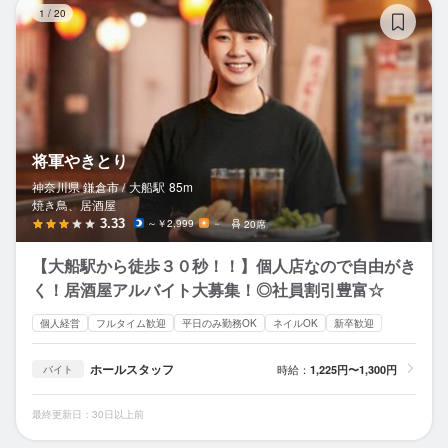
将
1
/
20
将軍やきとり
神奈川県 鎌倉市 /
大船
駅
85m
焼き鳥、居酒屋
3.33
～￥2,999
－
20席
【大船駅から徒歩３０秒！！】個人店なので自由がき
く！居酒屋アルバイト大募集！◎社員割引豊富☆
個人経営
フルタイム歓迎
平日のみ勤務OK
ネイルOK
新卒歓迎
ホールスタッフ
時給：
1,225円〜1,300円
バイト
最終更新日：30日以上前