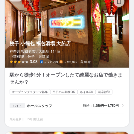
餃子 小籠包 福包酒場 大船店
神奈川県 鎌倉市 /
大船
駅
114m
中華料理、餃子、居酒屋
3.08
～￥2,999
～￥2,999
94席
駅から徒歩1分！オープンしたて綺麗なお店で働きま
せんか？
オープニングスタッフ募集
平日のみ勤務OK
ネイルOK
新卒歓迎
ホールスタッフ
時給：
1,250円〜1,750円
バイト
最終更新日：30日以上前