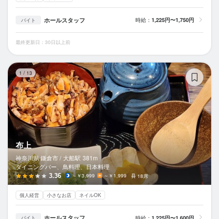
ホールスタッフ
時給：
1,225円〜1,750円
バイト
最終更新日：30日以上前
布
1
/
13
布上
神奈川県 鎌倉市 /
大船
駅
381m
ダイニングバー、鳥料理、日本料理
3.36
～￥3,999
～￥1,999
18席
個人経営
小さなお店
ネイルOK
ホールスタッフ
時給：
1,225円〜1,600円
バイト