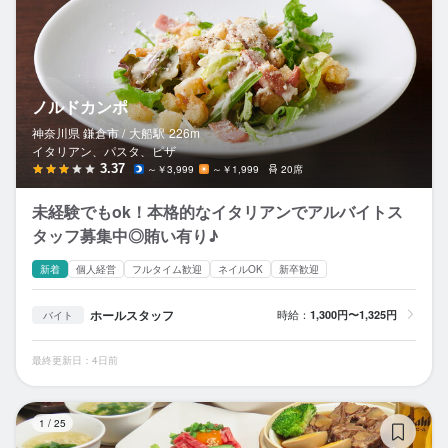
ノルドカンポ
神奈川県 鎌倉市 /
大船
駅
226m
イタリアン、パスタ、ピザ
3.37
～￥3,999
～￥1,999
20席
未経験でもok！本格的なイタリアンでアルバイトス
タッフ募集中◎賄い有り♪
新着
個人経営
フルタイム歓迎
ネイルOK
新卒歓迎
ホールスタッフ
時給：
1,300円〜1,325円
バイト
最終更新日：4日前
焼
1
/
25