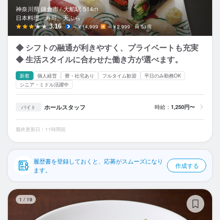
応募履歴
神奈川県 鎌倉市 /
大船
駅
514m
日本料理、寿司、天ぷら
WEB履歴書
3.16
～￥14,999
～￥2,999
51席
◆ シフトの融通が利きやすく、プライベートも充実
スカウト・メルマガ受信設定
◆ 生活スタイルに合わせた働き方が選べます。
ヘルプ・お問い合わせフォーム
新着
個人経営
寮・社宅あり
フルタイム歓迎
平日のみ勤務OK
シニア・ミドル活躍中
掲載をご検討の店舗様へ
ホールスタッフ
時給：
1,250円〜
バイト
食べログ求人PRESS
プライバシーポリシー
最終更新日：11時間前
利用規約
履歴書を登録しておくと、応募がスムーズになり
企業情報
作成する
ます。
ノ
1
/
19