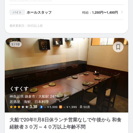
ホールスタッフ
時給：
1,250円〜1,400円
バイト
最終更新日：30日以上前
く
1
/
13
くすくす
神奈川県 鎌倉市 /
大船
駅
241m
居酒屋、海鮮、日本料理
3.38
～￥5,999
～￥1,999
50席
大船で20年‼️月8日休ランチ営業なしで午後から 和食
経験者３０万～４０万以上年齢不問