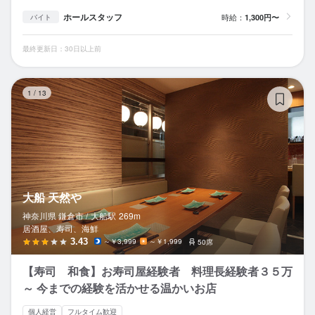
ホールスタッフ
時給：
1,300円〜
バイト
最終更新日：30日以上前
大
1
/
13
大船 天然や
神奈川県 鎌倉市 /
大船
駅
269m
居酒屋、寿司、海鮮
3.43
～￥3,999
～￥1,999
50席
【寿司 和食】お寿司屋経験者 料理長経験者３５万
～ 今までの経験を活かせる温かいお店
個人経営
フルタイム歓迎