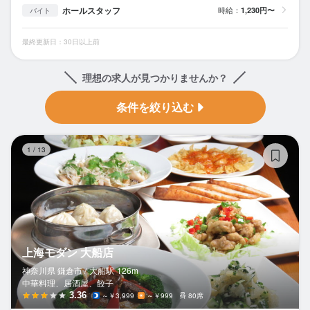
ホールスタッフ
時給：
1,230円〜
バイト
最終更新日：30日以上前
理想の求人が見つかりませんか？
条件を絞り込む
上
1
/
13
上海モダン 大船店
神奈川県 鎌倉市 /
大船
駅
126m
中華料理、居酒屋、餃子
3.36
～￥3,999
～￥999
80席