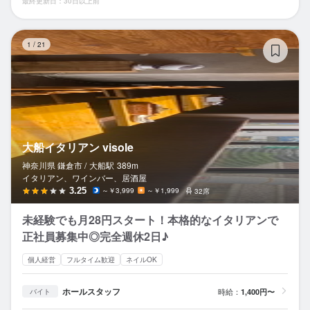
最終更新日：30日以上前
大
1
/
21
大船イタリアン visole
神奈川県 鎌倉市 /
大船
駅
389m
イタリアン、ワインバー、居酒屋
3.25
～￥3,999
～￥1,999
32席
未経験でも月28円スタート！本格的なイタリアンで
正社員募集中◎完全週休2日♪
個人経営
フルタイム歓迎
ネイルOK
ホールスタッフ
時給：
1,400円〜
バイト