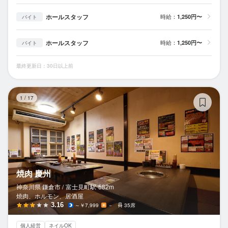
ホールスタッフ
時給：
1,250円〜
バイト
ホールスタッフ
時給：
1,250円〜
バイト
最終更新日：30日以上前
焼
1
/
17
焼肉 慶州
神奈川県 鎌倉市 /
富士見町
駅
582m
焼肉、ホルモン、居酒屋
3.16
～￥7,999
－
35席
個人経営
ネイルOK