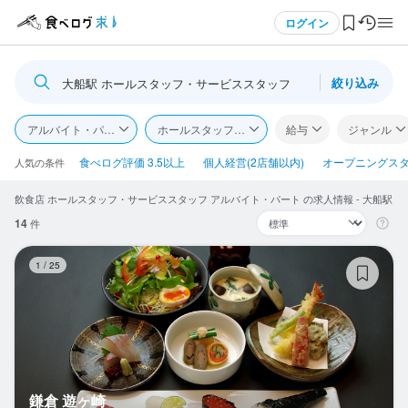
メニュー
ログイン
絞り込み
大船駅 ホールスタッフ・サービススタッフ
ログイン・無料会員登録
アルバイト・パート
ホールスタッフ・サービススタッフ
給与
ジャンル
食べログ求人TOP
食べログ評価 3.5以上
個人経営(2店舗以内)
オープニングス
人気の条件
飲食店 ホールスタッフ・サービススタッフ アルバイト・パート の求人情報 - 大船駅
求人検索
14
件
マイページ管理
鎌
1
/
25
閲覧履歴
気になる求人
検索履歴・保存した条件
鎌倉 遊ヶ崎