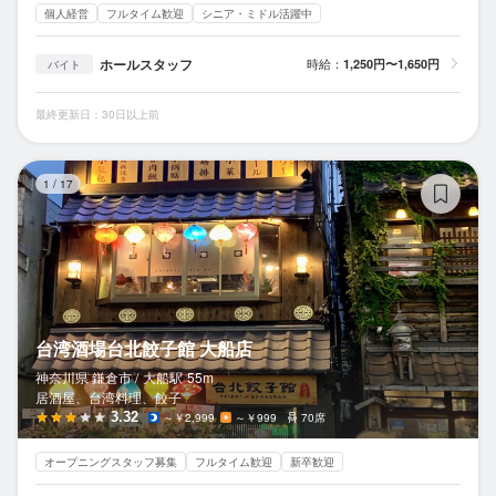
個人経営
フルタイム歓迎
シニア・ミドル活躍中
ホールスタッフ
時給：
1,250円〜1,650円
バイト
最終更新日：30日以上前
台
1
/
17
台湾酒場台北餃子館 大船店
神奈川県 鎌倉市 /
大船
駅
55m
居酒屋、台湾料理、餃子
3.32
～￥2,999
～￥999
70席
オープニングスタッフ募集
フルタイム歓迎
新卒歓迎