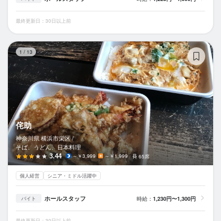
最終更新日：30日以上前
侘
1
/
13
侘助
神奈川県 横浜市栄区 /
そば、うどん、日本料理
3.44
～￥3,999
～￥1,999
65席
個人経営
シニア・ミドル活躍中
ホールスタッフ
時給：
1,230円〜1,300円
バイト
最終更新日：30日以上前