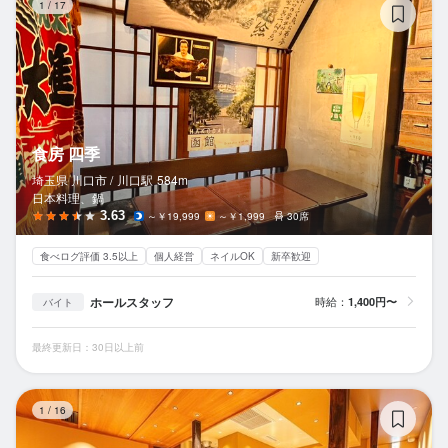
1
/
17
食房 四季
埼玉県 川口市 /
川口
駅
584m
日本料理、鍋
3.63
～￥19,999
～￥1,999
30席
食べログ評価 3.5以上
個人経営
ネイルOK
新卒歓迎
ホールスタッフ
時給：
1,400円〜
バイト
最終更新日：30日以上前
炭
1
/
16