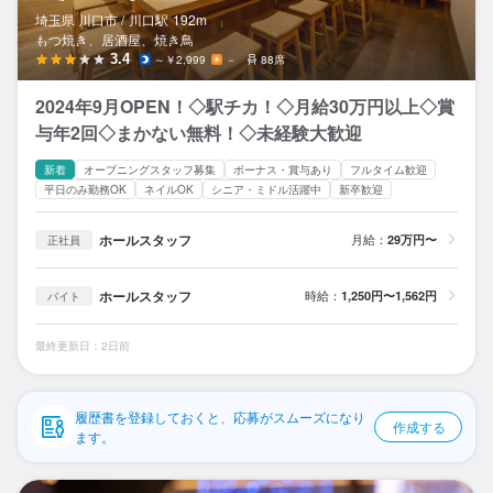
応募履歴
埼玉県 川口市 /
川口
駅
192m
もつ焼き、居酒屋、焼き鳥
WEB履歴書
3.4
～￥2,999
－
88席
2024年9月OPEN！◇駅チカ！◇月給30万円以上◇賞
スカウト・メルマガ受信設定
与年2回◇まかない無料！◇未経験大歓迎
ヘルプ・お問い合わせフォーム
新着
オープニングスタッフ募集
ボーナス・賞与あり
フルタイム歓迎
平日のみ勤務OK
ネイルOK
シニア・ミドル活躍中
新卒歓迎
掲載をご検討の店舗様へ
ホールスタッフ
月給：
29万円〜
正社員
食べログ求人PRESS
プライバシーポリシー
ホールスタッフ
時給：
1,250円〜1,562円
バイト
利用規約
最終更新日：2日前
企業情報
履歴書を登録しておくと、応募がスムーズになり
作成する
ます。
C