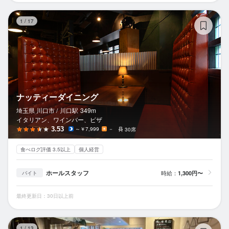
ナ
1
/
17
ナッティーダイニング
埼玉県 川口市 /
川口
駅
349m
イタリアン、ワインバー、ピザ
3.53
～￥7,999
－
30席
食べログ評価 3.5以上
個人経営
ホールスタッフ
時給：
1,300円〜
バイト
最終更新日：30日以上前
新
1
/
13