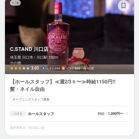
1
/
6
C.STAND 川口店
埼玉県 川口市 /
川口
駅
192m
その他
3.03
～￥2,999
～￥1,999
40席
【ホールスタッフ】≪週2/3ｈ〜≫時給1150円!!
髪・ネイル自由
オープニングスタッフ募集
ホールスタッフ
時給：
1,200円〜
バイト
最終更新日：30日以上前