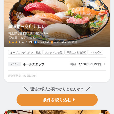
黒澤惣三商店 川口店
埼玉県 川口市 /
川口
駅
371m
居酒屋、寿司、海鮮
3.19
～￥4,999
～￥1,999
37席
オープニングスタッフ募集
フルタイム歓迎
平日のみ勤務OK
ネイルOK
ホールスタッフ
時給：
1,150円〜1,796円
バイト
最終更新日：30日以上前
理想の求人が見つかりませんか？
条件を絞り込む
食