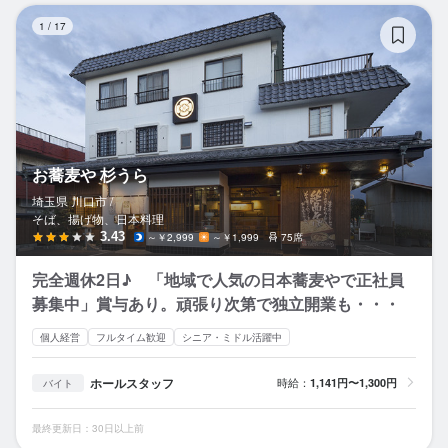
お
1
/
17
お蕎麦や 杉うら
埼玉県 川口市 /
そば、揚げ物、日本料理
3.43
～￥2,999
～￥1,999
75席
完全週休2日♪ 「地域で人気の日本蕎麦やで正社員
募集中」賞与あり。頑張り次第で独立開業も・・・
個人経営
フルタイム歓迎
シニア・ミドル活躍中
ホールスタッフ
時給：
1,141円〜1,300円
バイト
最終更新日：30日以上前