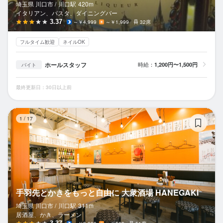
埼玉県 川口市 /
川口
駅
420m
イタリアン、パスタ、ダイニングバー
3.37
～￥4,999
～￥1,999
32席
フルタイム歓迎
ネイルOK
ホールスタッフ
時給：
1,200円〜1,500円
バイト
最終更新日：30日以上前
手
1
/
17
手羽先とかきをもっと自由に 大衆酒場 HANEGAKI
埼玉県 川口市 /
川口
駅
311m
居酒屋、かき、ラーメン