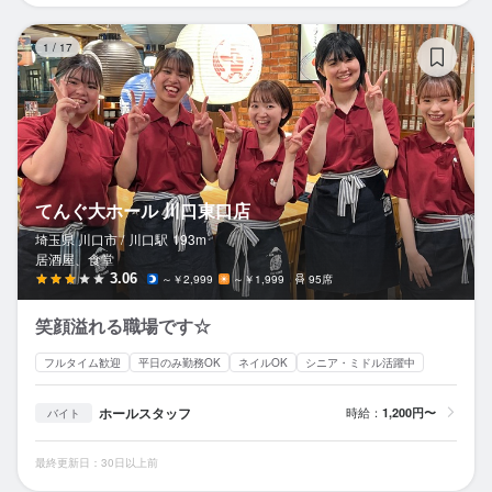
て
1
/
17
てんぐ大ホール 川口東口店
埼玉県 川口市 /
川口
駅
193m
居酒屋、食堂
3.06
～￥2,999
～￥1,999
95席
笑顔溢れる職場です☆
フルタイム歓迎
平日のみ勤務OK
ネイルOK
シニア・ミドル活躍中
ホールスタッフ
時給：
1,200円〜
バイト
最終更新日：30日以上前