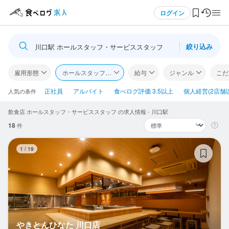
メニュー
ログイン
絞り込み
川口駅 ホールスタッフ・サービススタッフ
ログイン・無料会員登録
雇用形態
ホールスタッフ・サービススタッフ
給与
ジャンル
こだ
食べログ求人TOP
正社員
アルバイト
食べログ評価 3.5以上
個人経営(2店舗
人気の条件
飲食店 ホールスタッフ・サービススタッフ の求人情報 - 川口駅
求人検索
18
件
マイページ管理
や
1
/
19
閲覧履歴
気になる求人
検索履歴・保存した条件
やきとんひなた 川口店