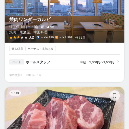
焼肉ワンダーカルビ
埼玉県 川口市 /
川口
駅
147m
焼肉、居酒屋、韓国料理
3.2
～￥4,999
～￥1,999
52席
個人経営
ボーナス・賞与あり
ホールスタッフ
時給：
1,300円〜1,500円
バイト
最終更新日：30日以上前
Ma
1
/
13