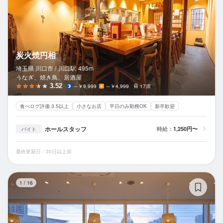
炭火焼円相
埼玉県 川口市 /
川口
駅
495m
うなぎ、焼き鳥、居酒屋
3.52
～￥9,999
～￥4,999
17席
食べログ評価 3.5以上
小さなお店
平日のみ勤務OK
新卒歓迎
ホールスタッフ
時給：
1,250円〜
バイト
最終更新日：30日以上前
焼
1
/
16