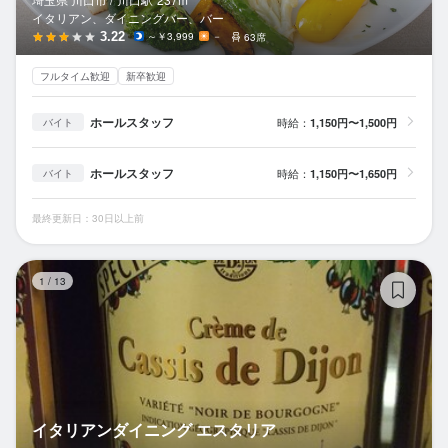
イタリアン、ダイニングバー、バー
3.22
～￥3,999
－
63席
フルタイム歓迎
新卒歓迎
ホールスタッフ
時給：
1,150円〜1,500円
バイト
ホールスタッフ
時給：
1,150円〜1,650円
バイト
最終更新日：30日以上前
イ
1
/
13
イタリアンダイニング エスタリア