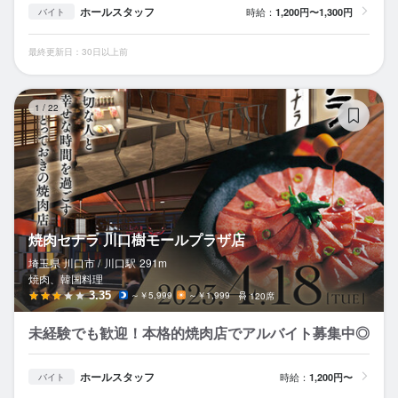
ホールスタッフ
時給：
1,200円〜1,300円
バイト
最終更新日：30日以上前
焼
1
/
22
焼肉セナラ 川口樹モールプラザ店
埼玉県 川口市 /
川口
駅
291m
焼肉、韓国料理
3.35
～￥5,999
～￥1,999
120席
未経験でも歓迎！本格的焼肉店でアルバイト募集中◎
ホールスタッフ
時給：
1,200円〜
バイト