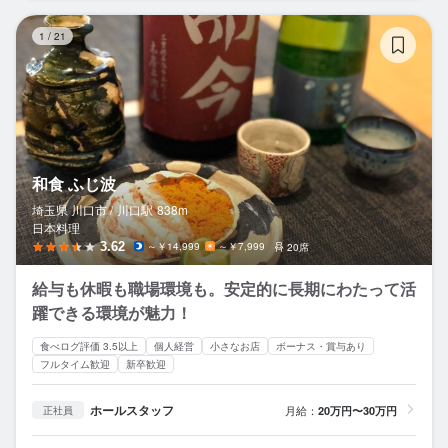
和
1
/
21
和食 ふじ波
埼玉県 川口市 /
川口
駅
838m
日本料理
3.62
～￥14,999
～￥7,999
20席
給与も休暇も職場環境も。安定的に長期にわたって活
躍できる環境が魅力！
食べログ評価 3.5以上
個人経営
小さなお店
ボーナス・賞与あり
フルタイム歓迎
新卒歓迎
ホールスタッフ
月給：
20万円〜30万円
正社員