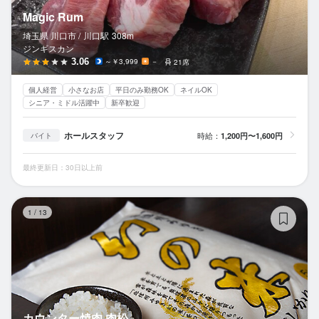
Magic Rum
埼玉県 川口市 /
川口
駅
308m
ジンギスカン
3.06
～￥3,999
－
21席
個人経営
小さなお店
平日のみ勤務OK
ネイルOK
シニア・ミドル活躍中
新卒歓迎
ホールスタッフ
時給：
1,200円〜1,600円
バイト
最終更新日：30日以上前
カ
1
/
13
カウンター焼肉 肉松