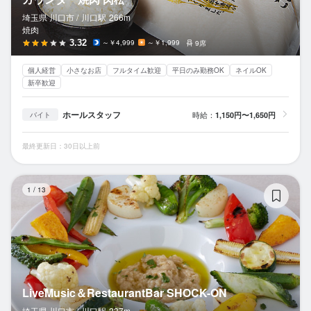
埼玉県 川口市 /
川口
駅
266m
焼肉
3.32
～￥4,999
～￥1,999
9席
個人経営
小さなお店
フルタイム歓迎
平日のみ勤務OK
ネイルOK
新卒歓迎
ホールスタッフ
時給：
1,150円〜1,650円
バイト
最終更新日：30日以上前
Li
1
/
13
LiveMusic＆RestaurantBar SHOCK-ON
埼玉県 川口市 /
川口
駅
237m