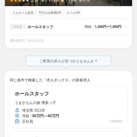
3.37
～￥3,999
～￥999
51席
フルタイム歓迎
平日のみ勤務OK
ネイルOK
ホールスタッフ
時給：
1,200円〜1,500円
バイト
最終更新日：30日以上前
ご希望の求人が見つかりませんか？
同じ条件で検索した「求人ボックス」の新着求人
ホールスタッフ
うまかもんの旅 博多っ子
埼玉県 川口市
月給
:
30万円～40万円
正社員
19時間前