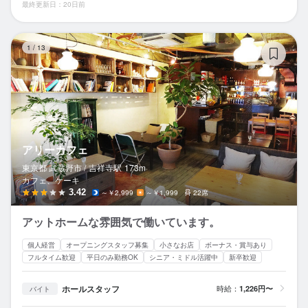
最終更新日：20日前
ア
1
/
13
アリーカフェ
東京都 武蔵野市 /
吉祥寺
駅
173m
カフェ、ケーキ
3.42
～￥2,999
～￥1,999
22席
アットホームな雰囲気で働いています。
個人経営
オープニングスタッフ募集
小さなお店
ボーナス・賞与あり
フルタイム歓迎
平日のみ勤務OK
シニア・ミドル活躍中
新卒歓迎
ホールスタッフ
時給：
1,226円〜
バイト