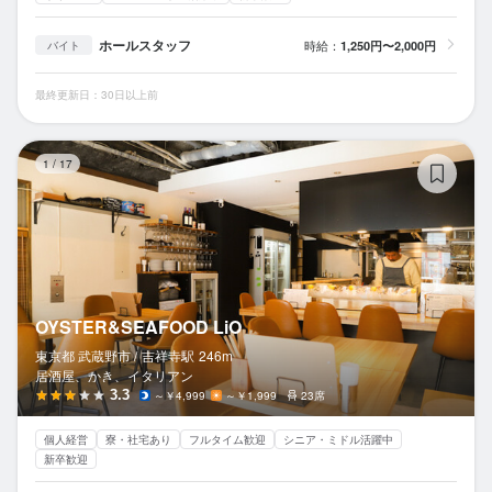
ホールスタッフ
時給：
1,250円〜2,000円
バイト
最終更新日：30日以上前
OY
1
/
17
OYSTER&SEAFOOD LiO
東京都 武蔵野市 /
吉祥寺
駅
246m
居酒屋、かき、イタリアン
3.3
～￥4,999
～￥1,999
23席
個人経営
寮・社宅あり
フルタイム歓迎
シニア・ミドル活躍中
新卒歓迎