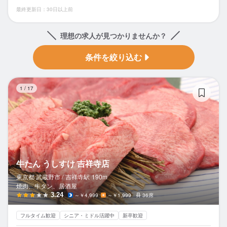
最終更新日：30日以上前
理想の求人が見つかりませんか？
条件を絞り込む
牛
1
/
17
牛たん うしすけ 吉祥寺店
東京都 武蔵野市 /
吉祥寺
駅
190m
焼肉、牛タン、居酒屋
3.24
～￥4,999
～￥1,999
36席
フルタイム歓迎
シニア・ミドル活躍中
新卒歓迎