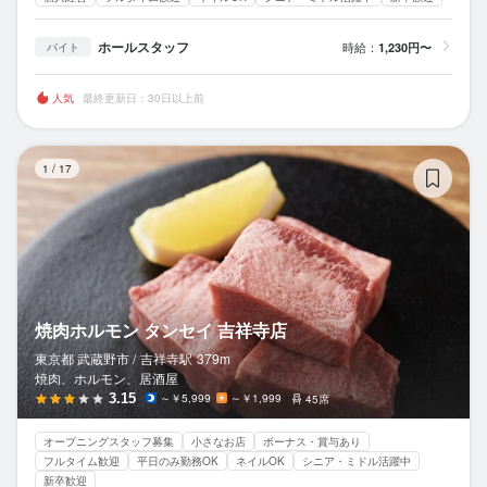
ホールスタッフ
時給：
1,230円〜
バイト
人気
最終更新日：30日以上前
焼
1
/
17
焼肉ホルモン タンセイ 吉祥寺店
東京都 武蔵野市 /
吉祥寺
駅
379m
焼肉、ホルモン、居酒屋
3.15
～￥5,999
～￥1,999
45席
オープニングスタッフ募集
小さなお店
ボーナス・賞与あり
フルタイム歓迎
平日のみ勤務OK
ネイルOK
シニア・ミドル活躍中
新卒歓迎