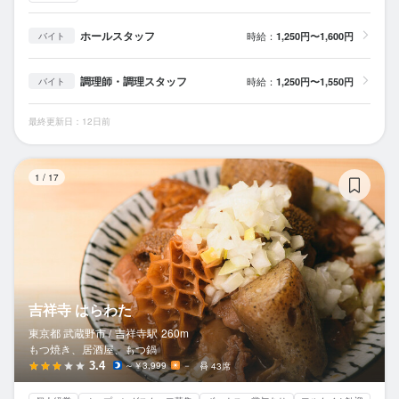
ホールスタッフ
時給：
1,250円〜1,600円
バイト
調理師・調理スタッフ
時給：
1,250円〜1,550円
バイト
最終更新日：12日前
吉
1
/
17
吉祥寺 はらわた
東京都 武蔵野市 /
吉祥寺
駅
260m
もつ焼き、居酒屋、もつ鍋
3.4
～￥3,999
－
43席