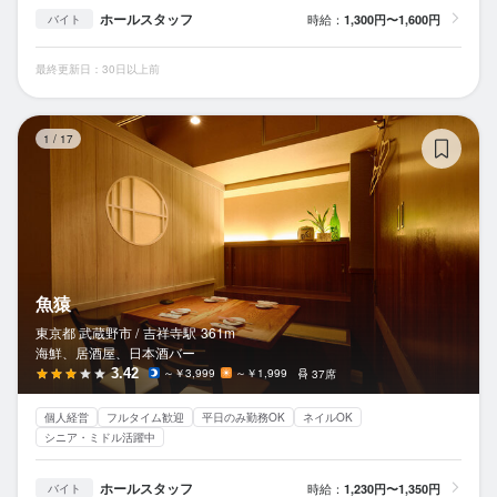
ホールスタッフ
時給：
1,300円〜1,600円
バイト
最終更新日：30日以上前
魚
1
/
17
魚猿
東京都 武蔵野市 /
吉祥寺
駅
361m
海鮮、居酒屋、日本酒バー
3.42
～￥3,999
～￥1,999
37席
個人経営
フルタイム歓迎
平日のみ勤務OK
ネイルOK
シニア・ミドル活躍中
ホールスタッフ
時給：
1,230円〜1,350円
バイト