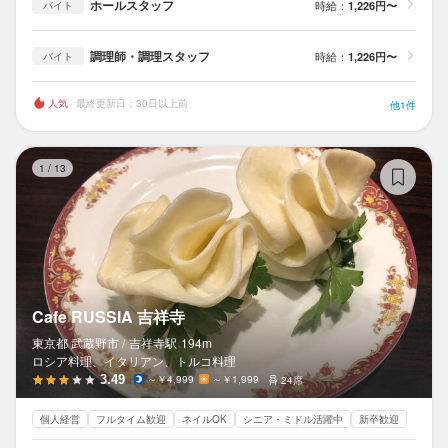
ホールスタッフ
時給：
1,226円〜
バイト
調理師・調理スタッフ
時給：
1,226円〜
バイト
人気
最終更新日：30日以上前
他1件
Ca
1
/
13
Cafe RUSSIA 吉祥寺
東京都 武蔵野市 /
吉祥寺
駅
194m
ロシア料理、イタリアン、トルコ料理
3.49
～￥4,999
～￥1,999
24席
個人経営
フルタイム歓迎
ネイルOK
シニア・ミドル活躍中
新卒歓迎