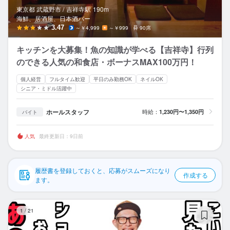
応募履歴
東京都 武蔵野市 /
吉祥寺
駅
190m
海鮮、居酒屋、日本酒バー
WEB履歴書
3.47
～￥4,999
～￥999
90席
キッチンを大募集！魚の知識が学べる【吉祥寺】行列
スカウト・メルマガ受信設定
のできる人気の和食店・ボーナスMAX100万円！
ヘルプ・お問い合わせフォーム
個人経営
フルタイム歓迎
平日のみ勤務OK
ネイルOK
シニア・ミドル活躍中
掲載をご検討の店舗様へ
ホールスタッフ
時給：
1,230円〜1,350円
バイト
食べログ求人PRESS
プライバシーポリシー
人気
最終更新日：9日前
利用規約
履歴書を登録しておくと、応募がスムーズになり
企業情報
作成する
ます。
焼
1
/
21