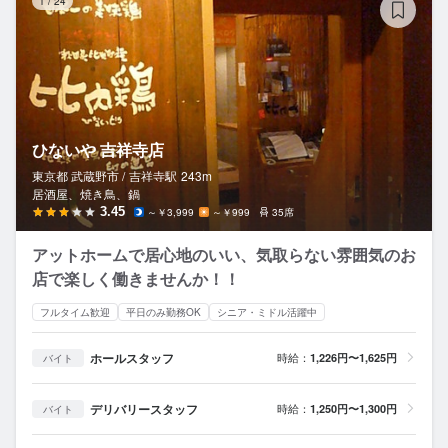
1
/
24
ひないや 吉祥寺店
東京都 武蔵野市 /
吉祥寺
駅
243m
居酒屋、焼き鳥、鍋
3.45
～￥3,999
～￥999
35席
アットホームで居心地のいい、気取らない雰囲気のお
店で楽しく働きませんか！！
フルタイム歓迎
平日のみ勤務OK
シニア・ミドル活躍中
ホールスタッフ
時給：
1,226円〜1,625円
バイト
デリバリースタッフ
時給：
1,250円〜1,300円
バイト