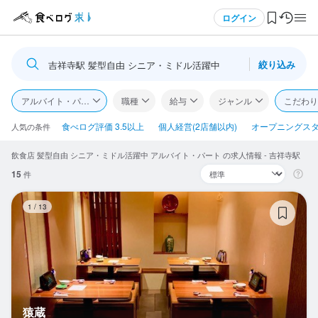
メニュー
ログイン
絞り込み
吉祥寺駅 髪型自由 シニア・ミドル活躍中
ログイン・無料会員登録
アルバイト・パート
職種
給与
ジャンル
こだわり
食べログ求人TOP
食べログ評価 3.5以上
個人経営(2店舗以内)
オープニングス
人気の条件
飲食店 髪型自由 シニア・ミドル活躍中 アルバイト・パート の求人情報 - 吉祥寺駅
求人検索
15
件
マイページ管理
猿
1
/
13
閲覧履歴
気になる求人
検索履歴・保存した条件
猿蔵