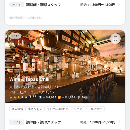
調理師・調理スタッフ
時給：
1,300円〜1,600円
バイト
最終更新日：30日以上前
Wi
1
/
17
Wine＆Tapas Chill
東京都 武蔵野市 /
吉祥寺
駅
361m
バル、ビストロ、イタリアン
3.33
～￥4,999
～￥1,999
20席
個人経営
小さなお店
平日のみ勤務OK
シニア・ミドル活躍中
調理師・調理スタッフ
時給：
1,300円〜1,500円
バイト