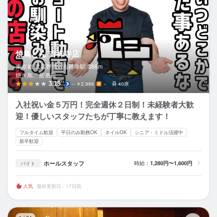
焼鳥どん 吉祥寺店
東京都 武蔵野市 /
吉祥寺
駅
388m
焼き鳥、居酒屋
3.19
～￥2,999
－
40席
入社祝い金５万円！完全週休２日制！未経験者大歓
迎！優しいスタッフたちが丁寧に教えます！
フルタイム歓迎
平日のみ勤務OK
ネイルOK
シニア・ミドル活躍中
新卒歓迎
ホールスタッフ
時給：
1,280円〜1,600円
バイト
人気
最終更新日：17日前
ひ