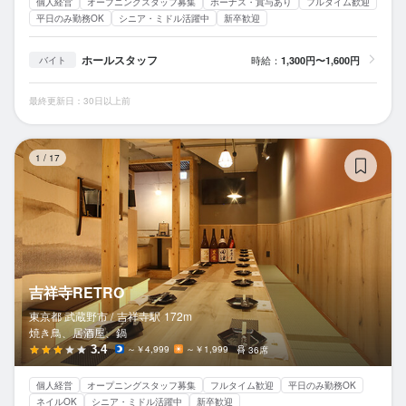
個人経営
オープニングスタッフ募集
ボーナス・賞与あり
フルタイム歓迎
平日のみ勤務OK
シニア・ミドル活躍中
新卒歓迎
ホールスタッフ
時給：
1,300円〜1,600円
バイト
最終更新日：30日以上前
吉
1
/
17
吉祥寺RETRO
東京都 武蔵野市 /
吉祥寺
駅
172m
焼き鳥、居酒屋、鍋
3.4
～￥4,999
～￥1,999
36席
個人経営
オープニングスタッフ募集
フルタイム歓迎
平日のみ勤務OK
ネイルOK
シニア・ミドル活躍中
新卒歓迎