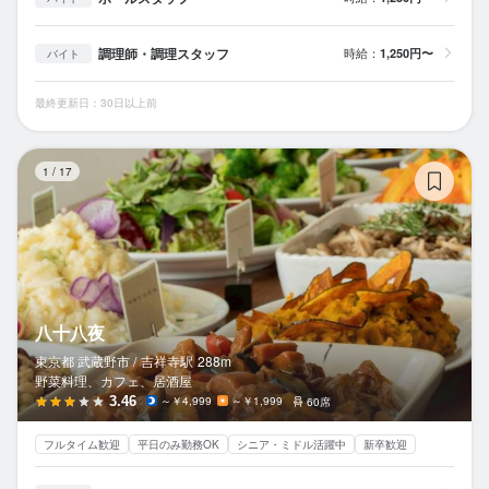
調理師・調理スタッフ
時給：
1,250円〜
バイト
最終更新日：30日以上前
八
1
/
17
八十八夜
東京都 武蔵野市 /
吉祥寺
駅
288m
野菜料理、カフェ、居酒屋
3.46
～￥4,999
～￥1,999
60席
フルタイム歓迎
平日のみ勤務OK
シニア・ミドル活躍中
新卒歓迎