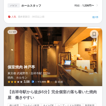
ホールスタッフ
時給：
1,226円〜
バイト
人気
最終更新日：30日以上前
他1件
個
1
/
17
個室焼肉 神戸亭
東京都 武蔵野市 /
吉祥寺
駅
222m
焼肉、ホルモン
3.08
～￥5,999
－
30席
【吉祥寺駅から徒歩5分】完全個室の落ち着いた焼肉
屋 働きやすい
個人経営
フルタイム歓迎
ネイルOK
シニア・ミドル活躍中
新卒歓迎