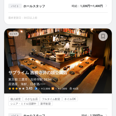
ホールスタッフ
時給：
1,226円〜1,400円
バイト
最終更新日：30日以上前
サ
1
/
17
サブライム 吉祥寺井の頭公園店
東京都 三鷹市 /
吉祥寺
駅
383m
居酒屋、海鮮、日本酒バー
3.43
～￥3,999
～￥1,999
48席
個人経営
小さなお店
フルタイム歓迎
ネイルOK
シニア・ミドル活躍中
新卒歓迎
ホールスタッフ
時給：
1,250円〜
バイト