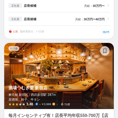
店長候補
月給：
35万円〜
正社員
店長候補
月給：
35万円〜40万円
正社員
人気
最終更新日：11日前
他2件
酒
1
/
13
酒場つむぎ堂 新宿店
東京都 新宿区 /
西武新宿
駅
287m
居酒屋、餃子、牛タン
3.48
～￥3,999
－
70席
毎月インセンティブ有！店長平均年収550-700万【店