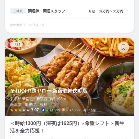
調理師・調理スタッフ
月給：
32万円〜50万円
正社員
最終更新日：30日以上前
そ
1
/
17
それゆけ!鶏ヤロー 新宿歌舞伎町店
東京都 新宿区 /
新宿西口
駅
198m
居酒屋、串揚げ、海鮮
3.07
～￥1,999
～￥1,999
110席
＜時給1300円（深夜は1625円）×希望シフト＞新生
活を全力応援！