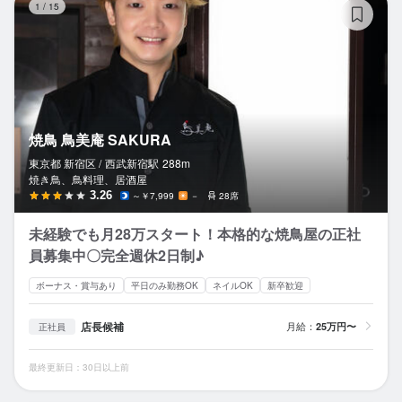
1
/
15
焼鳥 鳥美庵 SAKURA
東京都 新宿区 /
西武新宿
駅
288m
焼き鳥、鳥料理、居酒屋
3.26
～￥7,999
－
28席
未経験でも月28万スタート！本格的な焼鳥屋の正社
員募集中〇完全週休2日制♪
ボーナス・賞与あり
平日のみ勤務OK
ネイルOK
新卒歓迎
店長候補
月給：
25万円〜
正社員
最終更新日：30日以上前