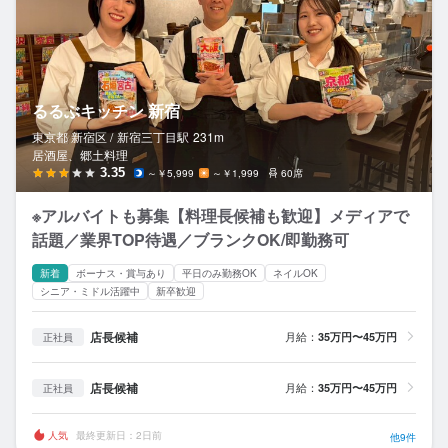
るるぶキッチン 新宿
東京都 新宿区 /
新宿三丁目
駅
231m
居酒屋、郷土料理
3.35
～￥5,999
～￥1,999
60席
※アルバイトも募集【料理長候補も歓迎】メディアで
話題／業界TOP待遇／ブランクOK/即勤務可
新着
ボーナス・賞与あり
平日のみ勤務OK
ネイルOK
シニア・ミドル活躍中
新卒歓迎
店長候補
月給：
35万円〜45万円
正社員
店長候補
月給：
35万円〜45万円
正社員
人気
最終更新日：2日前
他9件