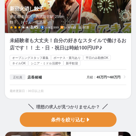
新宿火消し餃子
東京都 新宿区 /
西武新宿
駅
259m
餃子、おでん、居酒屋
3.45
～￥2,999
～￥999
60席
未経験者も大丈夫！自分の好きなスタイルで働けるお
店です！！ 土・日・祝日は時給100円UP♪
オープニングスタッフ募集
ボーナス・賞与あり
平日のみ勤務OK
ネイルOK
シニア・ミドル活躍中
新卒歓迎
店長候補
月給：
45万円〜60万円
正社員
最終更新日：30日以上前
理想の求人が見つかりませんか？
条件を絞り込む
焼