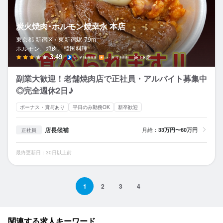
炭火焼肉･ホルモン焼幸永 本店
東京都 新宿区 /
東新宿
駅
79m
ホルモン、焼肉、韓国料理
3.49
～￥9,999
～￥4,999
58席
副業大歓迎！老舗焼肉店で正社員・アルバイト募集中
◎完全週休2日♪
ボーナス・賞与あり
平日のみ勤務OK
新卒歓迎
店長候補
月給：
33万円〜60万円
正社員
最終更新日：30日以上前
1
2
3
4
関連する求人キーワード