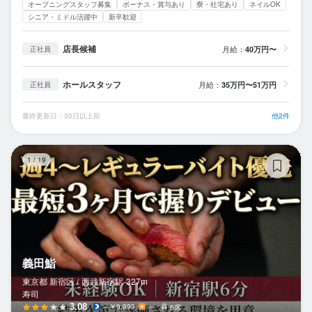
オープニングスタッフ募集
ボーナス・賞与あり
寮・社宅あり
ネイルOK
シニア・ミドル活躍中
新卒歓迎
店長候補
月給：
40万円〜
正社員
ホールスタッフ
月給：
35万円〜51万円
正社員
最終更新日：30日以上前
他2件
義
1
/
19
義田鮨
東京都 新宿区 /
西武新宿
駅
327m
寿司
3.08
～￥9,999
－
6席