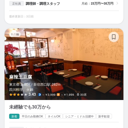
調理師・調理スタッフ
月給：
23万円〜35万円
正社員
最終更新日：3日前
麻
1
/
16
麻辣王豆腐
東京都 新宿区 /
新宿西口
駅
282m
四川料理、火鍋
3.43
～￥3,999
～￥1,999
30席
未經驗でも30万から
新着
平日のみ勤務OK
ネイルOK
シニア・ミドル活躍中
新卒歓迎