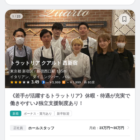
ト
1
/
23
トラットリア クアルト 西新宿
東京都 新宿区 /
新宿西口
駅
135m
イタリアン、ダイニングバー、バル
3.49
～￥5,999
～￥1,999
80席
《若手が活躍するトラットリア》休暇・待遇が充実で
働きやすい♪独立支援制度あり！
新着
ボーナス・賞与あり
新卒歓迎
ホールスタッフ
月給：
23万円〜35万円
正社員