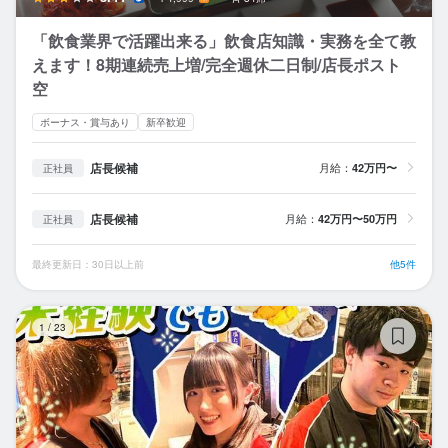
「飲食業界で活躍出来る」飲食店知識・実務を全て教
えます！8期連続売上増/完全週休二日制/店長ポスト
空
ボーナス・賞与あり
新卒歓迎
店長候補
月給：
42万円〜
正社員
店長候補
月給：
42万円〜50万円
正社員
最終更新日：30日以上前
他5件
新
1
/
23