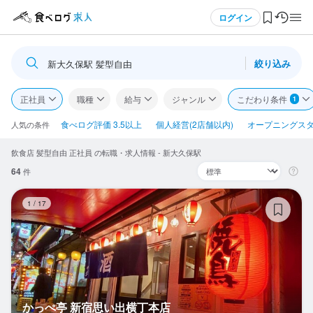
メニュー
ログイン
絞り込み
新大久保駅 髪型自由
ログイン・無料会員登録
正社員
職種
給与
ジャンル
こだわり条件
1
食べログ求人TOP
食べログ評価 3.5以上
個人経営(2店舗以内)
オープニングス
人気の条件
飲食店 髪型自由 正社員 の転職・求人情報 - 新大久保駅
求人検索
64
件
マイページ管理
か
1
/
17
閲覧履歴
気になる求人
検索履歴・保存した条件
かっぺ亭 新宿思い出横丁本店