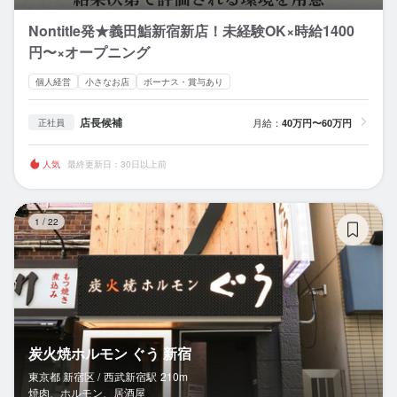
Nontitle発★義田鮨新宿新店！未経験OK×時給1400
円〜×オープニング
個人経営
小さなお店
ボーナス・賞与あり
店長候補
月給：
40万円〜60万円
正社員
人気
最終更新日：30日以上前
炭
1
/
22
炭火焼ホルモン ぐう 新宿
東京都 新宿区 /
西武新宿
駅
210m
焼肉、ホルモン、居酒屋