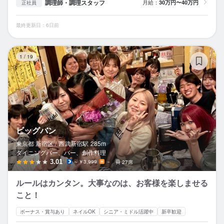
調理師・調理スタッフ
月給：
30万円〜40万円
正社員
最終更新日：6日前
ビ
1
/
19
ビッグバン
東京都 新宿区 /
西武新宿
駅
285m
ダイニングバー、バー、創作料理
3.01
～￥3,999
－
27席
ルールはカンタン。大事なのは、お客様を楽しませる
こと！
ボーナス・賞与あり
ネイルOK
シニア・ミドル活躍中
新卒歓迎