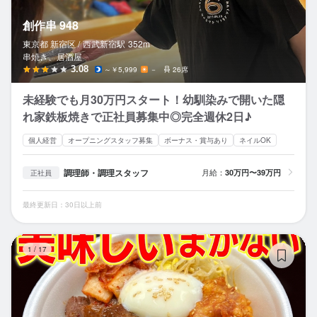
創作串 948
東京都 新宿区 /
西武新宿
駅
352m
串焼き、居酒屋
3.08
～￥5,999
－
26席
未経験でも月30万円スタート！幼馴染みで開いた隠
れ家鉄板焼きで正社員募集中◎完全週休2日♪
個人経営
オープニングスタッフ募集
ボーナス・賞与あり
ネイルOK
調理師・調理スタッフ
月給：
30万円〜39万円
正社員
最終更新日：30日以上前
炭
1
/
17