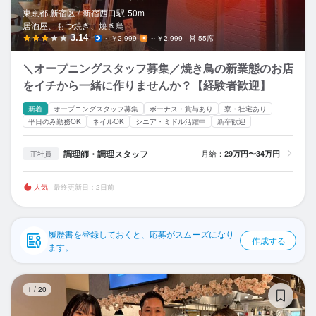
応募履歴
東京都 新宿区 /
新宿西口
駅
50m
居酒屋、もつ焼き、焼き鳥
WEB履歴書
3.14
～￥2,999
～￥2,999
55席
＼オープニングスタッフ募集／焼き鳥の新業態のお店
スカウト・メルマガ受信設定
をイチから一緒に作りませんか？【経験者歓迎】
ヘルプ・お問い合わせフォーム
新着
オープニングスタッフ募集
ボーナス・賞与あり
寮・社宅あり
平日のみ勤務OK
ネイルOK
シニア・ミドル活躍中
新卒歓迎
掲載をご検討の店舗様へ
調理師・調理スタッフ
月給：
29万円〜34万円
正社員
食べログ求人PRESS
プライバシーポリシー
人気
最終更新日：2日前
利用規約
履歴書を登録しておくと、応募がスムーズになり
企業情報
作成する
ます。
る
1
/
20