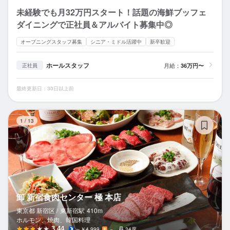
未経験でも月32万円スタート！話題の海鮮ブッフェ
ダイニングで正社員＆アルバイト募集中◎
オープニングスタッフ募集
シニア・ミドル活躍中
新卒歓迎
ホールスタッフ
月給：
36万円〜
正社員
最終更新日：30日以上前
卸
1
/
13
卸 新宿食肉センター 極 本店
東京都 新宿区 /
東新宿
駅
410m
ホルモン、焼肉、韓国料理
3.44
～￥4,999
－
34席