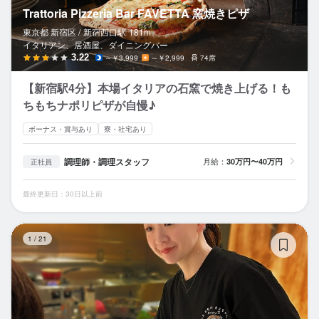
Trattoria Pizzeria Bar FAVETTA 窯焼きピザ
東京都 新宿区 /
新宿西口
駅
181m
イタリアン、居酒屋、ダイニングバー
3.22
～￥3,999
～￥2,999
74席
【新宿駅4分】本場イタリアの石窯で焼き上げる！も
ちもちナポリピザが自慢♪
ボーナス・賞与あり
寮・社宅あり
調理師・調理スタッフ
月給：
30万円〜40万円
正社員
最終更新日：30日以上前
創
1
/
21