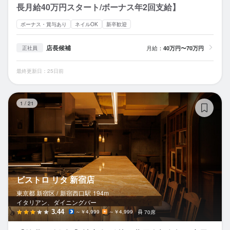
長月給40万円スタート/ボーナス年2回支給】
ボーナス・賞与あり
ネイルOK
新卒歓迎
店長候補
月給：
40万円〜70万円
正社員
最終更新日：25日前
ビ
1
/
21
ビストロ リタ 新宿店
東京都 新宿区 /
新宿西口
駅
194m
イタリアン、ダイニングバー
3.44
～￥4,999
～￥4,999
70席