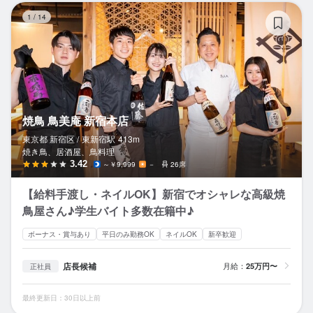
焼
1
/
14
焼鳥 鳥美庵 新宿本店
東京都 新宿区 /
東新宿
駅
413m
焼き鳥、居酒屋、鳥料理
3.42
～￥9,999
－
26席
【給料手渡し・ネイルOK】新宿でオシャレな高級焼
鳥屋さん♪学生バイト多数在籍中♪
ボーナス・賞与あり
平日のみ勤務OK
ネイルOK
新卒歓迎
店長候補
月給：
25万円〜
正社員
最終更新日：30日以上前