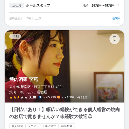
ホールスタッフ
月給：
28万円〜45万円
正社員
最終更新日：30日以上前
他5件
焼
1
/
22
焼肉酒家 李苑
東京都 新宿区 /
新宿三丁目
駅
409m
焼肉、ホルモン、居酒屋
3.38
～￥5,999
～￥1,999
32席
【日払いあり！】幅広い経験ができる個人経営の焼肉
のお店で働きませんか？未経験大歓迎◎
個人経営
シニア・ミドル活躍中
新卒歓迎