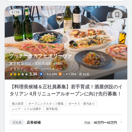
ク
1
/
13
クッチーナカフェ オリーヴァ
東京都 新宿区 /
高田馬場
駅
485m
イタリアン、ピザ、バーベキュー
3.34
～￥5,999
～￥1,999
92席
【料理長候補＆正社員募集】若手育成！酒屋併設のイ
タリアン 4月リニューアルオープンに向け先行募集！
個人経営
オープニングスタッフ募集
ボーナス・賞与あり
シニア・ミドル活躍中
新卒歓迎
店長候補
月給：
30万円〜42万円
正社員