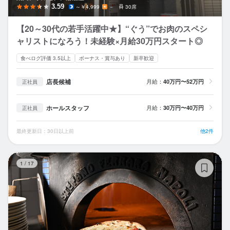
3.59
～￥4,999
－
30席
【20～30代の若手活躍中★】“ぐう”でお肉のスペシ
ャリストになろう！未経験×月給30万円スタート◎
食べログ評価 3.5以上
ボーナス・賞与あり
新卒歓迎
店長候補
月給：
40万円〜52万円
正社員
ホールスタッフ
月給：
30万円〜40万円
正社員
最終更新日：30日以上前
他2件
Tr
1
/
17