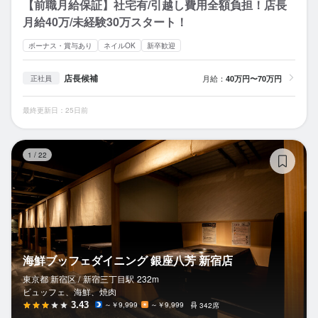
【前職月給保証】社宅有/引越し費用全額負担！店長
月給40万/未経験30万スタート！
ボーナス・賞与あり
ネイルOK
新卒歓迎
店長候補
月給：
40万円〜70万円
正社員
最終更新日：25日前
海
1
/
22
海鮮ブッフェダイニング 銀座八芳 新宿店
東京都 新宿区 /
新宿三丁目
駅
232m
ビュッフェ、海鮮、焼肉
3.43
～￥9,999
～￥9,999
342席