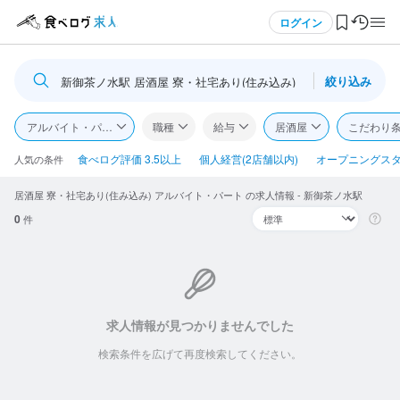
メニュー
ログイン
絞り込み
新御茶ノ水駅 居酒屋 寮・社宅あり(住み込み)
ログイン・無料会員登録
アルバイト・パート
職種
給与
居酒屋
こだわり
食べログ求人TOP
食べログ評価 3.5以上
個人経営(2店舗以内)
オープニングス
人気の条件
居酒屋 寮・社宅あり(住み込み) アルバイト・パート の求人情報 - 新御茶ノ水駅
求人検索
0
件
マイページ管理
閲覧履歴
気になる求人
求人情報が見つかりませんでした
検索条件を広げて再度検索してください。
検索履歴・保存した条件