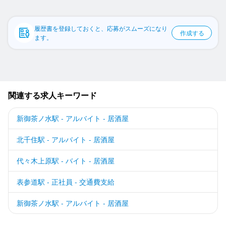
応募履歴
WEB履歴書
履歴書を登録しておくと、応募がスムーズになり
作成する
ます。
スカウト・メルマガ受信設定
ヘルプ・お問い合わせフォーム
関連する求人キーワード
掲載をご検討の店舗様へ
食べログ求人PRESS
新御茶ノ水駅 - アルバイト - 居酒屋
プライバシーポリシー
北千住駅 - アルバイト - 居酒屋
利用規約
代々木上原駅 - バイト - 居酒屋
企業情報
表参道駅 - 正社員 - 交通費支給
新御茶ノ水駅 - アルバイト - 居酒屋