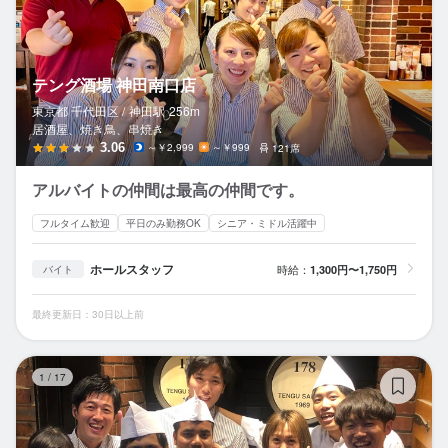
テング酒場 神田南口店
東京都 千代田区 /
神田
駅
256m
居酒屋、焼き鳥、串焼き
3.06
～￥2,999
～￥999
121席
アルバイトの仲間は最高の仲間です。
フルタイム歓迎
平日のみ勤務OK
シニア・ミドル活躍中
ホールスタッフ
時給：
1,300円〜1,750円
バイト
最終更新日：30日以上前
旬
1
/
17