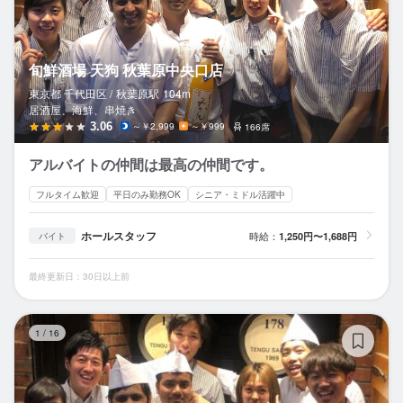
旬鮮酒場 天狗 秋葉原中央口店
東京都 千代田区 /
秋葉原
駅
104m
居酒屋、海鮮、串焼き
3.06
～￥2,999
～￥999
166席
アルバイトの仲間は最高の仲間です。
フルタイム歓迎
平日のみ勤務OK
シニア・ミドル活躍中
ホールスタッフ
時給：
1,250円〜1,688円
バイト
最終更新日：30日以上前
テ
1
/
16