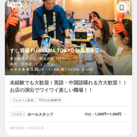
す
1
/
19
すし酒場 FUJIYAMA TOKYO 秋葉原本店
東京都 千代田区 /
秋葉原
駅
131m
寿司、居酒屋、ビュッフェ
3.35
～￥7,999
～￥4,999
60席
未経験でも大歓迎！英語・中国語喋れる方大歓迎！！
お店の演出でワイワイ楽しい職場！！
フルタイム歓迎
平日のみ勤務OK
ホールスタッフ
時給：
1,250円〜1,350円
バイト
最終更新日：30日以上前