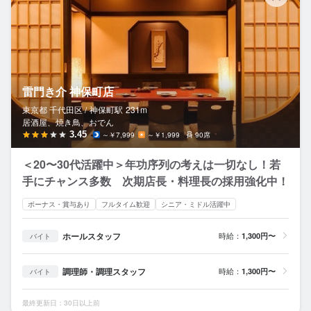
雷門き介 神保町店
東京都 千代田区 /
神保町
駅
231m
居酒屋、焼き鳥、おでん
3.45
～￥7,999
～￥1,999
90席
＜20〜30代活躍中＞年功序列の考えは一切なし！若
手にチャンス多数 次期店長・料理長の採用強化中！
ボーナス・賞与あり
フルタイム歓迎
シニア・ミドル活躍中
ホールスタッフ
時給：
1,300円〜
バイト
調理師・調理スタッフ
時給：
1,300円〜
バイト
最終更新日：30日以上前