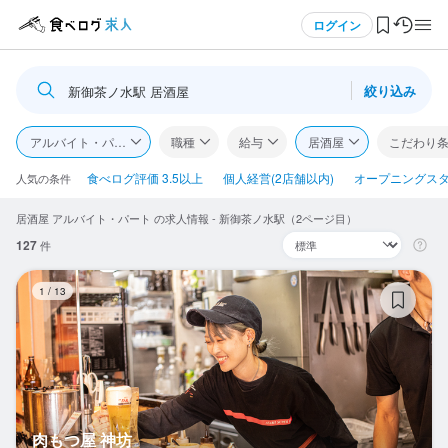
メニュー
ログイン
絞り込み
新御茶ノ水駅 居酒屋
ログイン・無料会員登録
アルバイト・パート
職種
給与
居酒屋
こだわり
食べログ求人TOP
食べログ評価 3.5以上
個人経営(2店舗以内)
オープニングス
人気の条件
居酒屋 アルバイト・パート の求人情報 - 新御茶ノ水駅（2ページ目）
求人検索
127
件
マイページ管理
肉
1
/
13
閲覧履歴
気になる求人
検索履歴・保存した条件
肉もつ屋 神坊