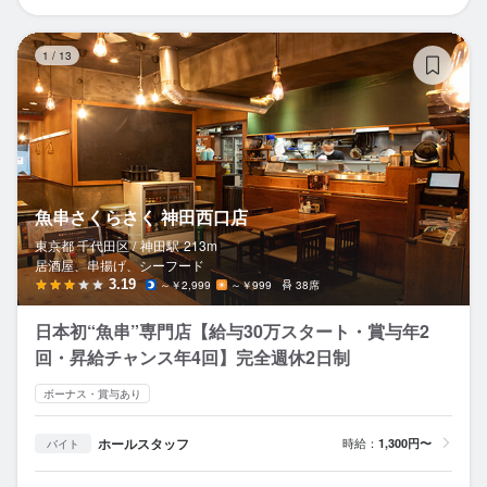
魚
1
/
13
魚串さくらさく 神田西口店
東京都 千代田区 /
神田
駅
213m
居酒屋、串揚げ、シーフード
3.19
～￥2,999
～￥999
38席
日本初“魚串”専門店【給与30万スタート・賞与年2
回・昇給チャンス年4回】完全週休2日制
ボーナス・賞与あり
ホールスタッフ
時給：
1,300円〜
バイト