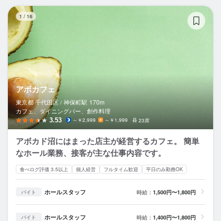
ア
1
/
16
アボカフェ
東京都 千代田区 /
神保町
駅
170m
カフェ、ダイニングバー、創作料理
3.53
～￥2,999
～￥1,999
23席
アボカド沼にはまった店主が経営するカフェ。 簡単
なホール業務、接客が主な仕事内容です。
食べログ評価 3.5以上
個人経営
フルタイム歓迎
平日のみ勤務OK
ホールスタッフ
時給：
1,500円〜1,800円
バイト
ホールスタッフ
時給：
1,400円〜1,800円
バイト