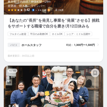
東京都 千代田区 /
神保町
駅
129m
居酒屋、焼き鳥、ワインバー
3.42
～￥4,999
－
28席
【あなたの”長所”を発見し事業を”発展”させる】挑戦
をサポートする職場で自分を磨き/月12日休みも
フルタイム歓迎
平日のみ勤務OK
ネイルOK
シニア・ミドル活躍中
ホールスタッフ
時給：
1,300円〜1,500円
バイト
最終更新日：30日以上前
ま
1
/
15
まる豚