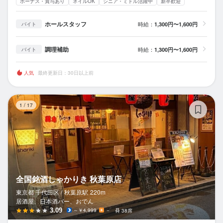
ボーナス・賞与あり
ネイルOK
シニア・ミドル活躍中
新卒歓迎
ホールスタッフ
時給：
1,300円〜1,600円
バイト
調理補助
時給：
1,300円〜1,600円
バイト
人気
最終更新日：30日以上前
全
1
/
17
全国銘酒しゃかりき 秋葉原店
東京都 千代田区 /
秋葉原
駅
220m
居酒屋、日本酒バー、おでん
3.09
～￥4,999
－
38席