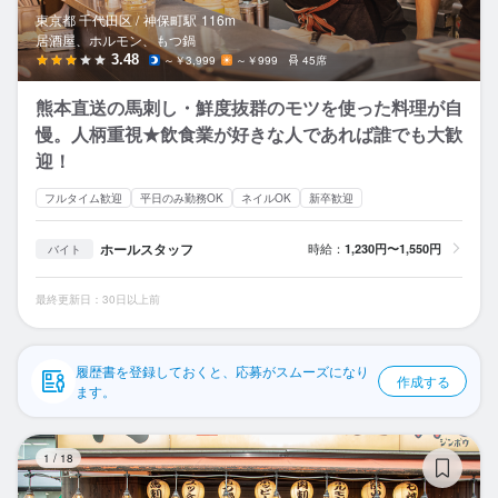
応募履歴
東京都 千代田区 /
神保町
駅
116m
居酒屋、ホルモン、もつ鍋
WEB履歴書
3.48
～￥3,999
～￥999
45席
熊本直送の馬刺し・鮮度抜群のモツを使った料理が自
スカウト・メルマガ受信設定
慢。人柄重視★飲食業が好きな人であれば誰でも大歓
迎！
ヘルプ・お問い合わせフォーム
フルタイム歓迎
平日のみ勤務OK
ネイルOK
新卒歓迎
掲載をご検討の店舗様へ
ホールスタッフ
時給：
1,230円〜1,550円
バイト
食べログ求人PRESS
プライバシーポリシー
最終更新日：30日以上前
利用規約
企業情報
履歴書を登録しておくと、応募がスムーズになり
作成する
ます。
升
1
/
18