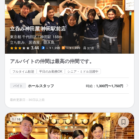
立呑み神田屋 神田駅前店
東京都 千代田区 /
神田
駅
188m
立ち飲み、居酒屋、焼き鳥
3.44
～￥1,999
～￥1,999
37席
アルバイトの仲間は最高の仲間です。
フルタイム歓迎
平日のみ勤務OK
シニア・ミドル活躍中
ホールスタッフ
時給：
1,300円〜1,750円
バイト
最終更新日：30日以上前
テ
1
/
16