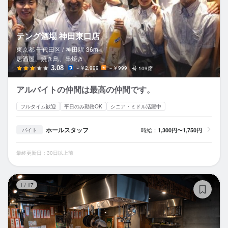
テング酒場 神田東口店
東京都 千代田区 /
神田
駅
36m
居酒屋、焼き鳥、串焼き
3.08
～￥2,999
～￥999
109席
アルバイトの仲間は最高の仲間です。
フルタイム歓迎
平日のみ勤務OK
シニア・ミドル活躍中
ホールスタッフ
時給：
1,300円〜1,750円
バイト
最終更新日：30日以上前
焼
1
/
17