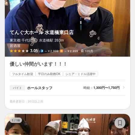
てんぐ大ホール 水道橋東口店
東京都 千代田区 /
水道橋
駅
263m
居酒屋
3.05
～￥2,999
～￥2,999
105席
優しい仲間がいます！！！
フルタイム歓迎
平日のみ勤務OK
シニア・ミドル活躍中
ホールスタッフ
時給：
1,300円〜1,750円
バイト
最終更新日：30日以上前
テ
1
/
16