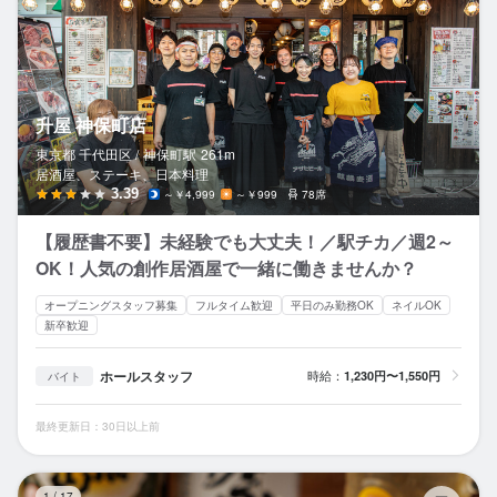
升屋 神保町店
東京都 千代田区 /
神保町
駅
261m
居酒屋、ステーキ、日本料理
3.39
～￥4,999
～￥999
78席
【履歴書不要】未経験でも大丈夫！／駅チカ／週2～
OK！人気の創作居酒屋で一緒に働きませんか？
オープニングスタッフ募集
フルタイム歓迎
平日のみ勤務OK
ネイルOK
新卒歓迎
ホールスタッフ
時給：
1,230円〜1,550円
バイト
最終更新日：30日以上前
個
1
/
17