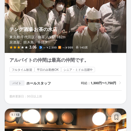
テング酒場 お茶の水店
東京都 千代田区 /
御茶ノ水
駅
182m
居酒屋、焼き鳥、串焼き
3.06
～￥2,999
～￥999
140席
アルバイトの仲間は最高の仲間です。
フルタイム歓迎
平日のみ勤務OK
シニア・ミドル活躍中
ホールスタッフ
時給：
1,300円〜1,750円
バイト
最終更新日：30日以上前
立
1
/
13