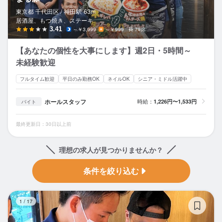
東京都 千代田区 /
神田
駅
63m
居酒屋、もつ焼き、ステーキ
3.41
～￥3,999
～￥999
79席
【あなたの個性を大事にします】週2日・5時間～
未経験歓迎
フルタイム歓迎
平日のみ勤務OK
ネイルOK
シニア・ミドル活躍中
ホールスタッフ
時給：
1,226円〜1,533円
バイト
最終更新日：30日以上前
理想の求人が見つかりませんか？
条件を絞り込む
て
1
/
17