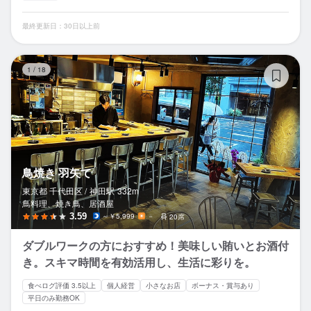
最終更新日：30日以上前
鳥
1
/
18
鳥焼き 羽矢て
東京都 千代田区 /
神田
駅
332m
鳥料理、焼き鳥、居酒屋
3.59
～￥5,999
－
20席
ダブルワークの方におすすめ！美味しい賄いとお酒付
き。スキマ時間を有効活用し、生活に彩りを。
食べログ評価 3.5以上
個人経営
小さなお店
ボーナス・賞与あり
平日のみ勤務OK