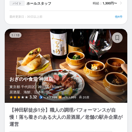
ホールスタッフ
時給：
1,300円〜
バイト
最終更新日：30日以上前
他4件
お
1
/
13
おぎのや食堂 神田店
東京都 千代田区 /
神田
駅
160m
居酒屋、海鮮、日本料理
3.32
～￥5,999
～￥1,999
20席
【神田駅徒歩1分】職人の調理パフォーマンスが自
慢！落ち着きのある大人の居酒屋／老舗の駅弁企業が
運営