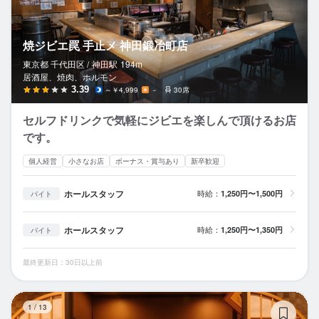
焼ジビエ罠 手止メ 神田鍛冶町店
東京都 千代田区 /
神田
駅
194m
居酒屋、焼肉、ホルモン
3.39
～￥4,999
－
30席
セルフドリンクで気軽にジビエを楽しんで頂けるお店
です。
個人経営
小さなお店
ボーナス・賞与あり
新卒歓迎
ホールスタッフ
時給：
1,250円〜1,500円
バイト
ホールスタッフ
時給：
1,250円〜1,350円
バイト
最終更新日：30日以上前
雷
1
/
13