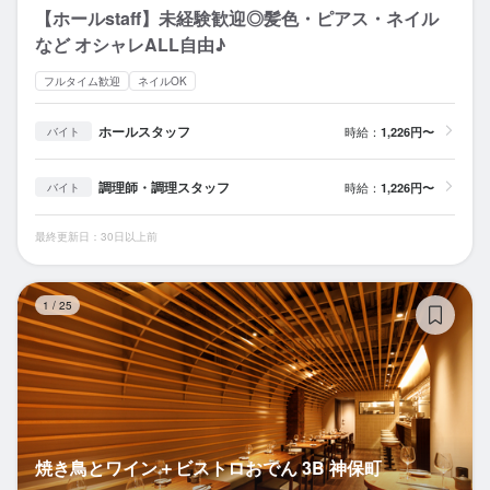
【ホールstaff】未経験歓迎◎髪色・ピアス・ネイル
など オシャレALL自由♪
フルタイム歓迎
ネイルOK
ホールスタッフ
時給：
1,226円〜
バイト
調理師・調理スタッフ
時給：
1,226円〜
バイト
最終更新日：30日以上前
焼
1
/
25
焼き鳥とワイン＋ビストロおでん 3B 神保町