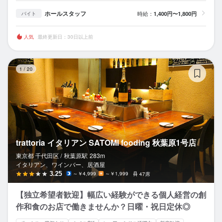
ホールスタッフ
時給：
1,400円〜1,800円
バイト
人気
最終更新日：30日以上前
tr
1
/
20
trattoria イタリアン SATOMI fooding 秋葉原1号店
東京都 千代田区 /
秋葉原
駅
283m
イタリアン、ワインバー、居酒屋
3.25
～￥4,999
～￥1,999
47席
【独立希望者歓迎】幅広い経験ができる個人経営の創
作和食のお店で働きませんか？日曜・祝日定休◎