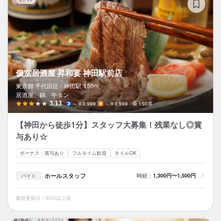
個室居酒屋 昇和宴 神田駅前店
東京都 千代田区 /
神田
駅
150m
居酒屋、鍋、牛タン
3.13
～￥3,999
～￥3,999
150席
【神田から徒歩1分】スタッフ大募集！残業なし◎賞
与あり☆
ボーナス・賞与あり
フルタイム歓迎
ネイルOK
ホールスタッフ
時給：
1,300円〜1,500円
バイト
最終更新日：30日以上前