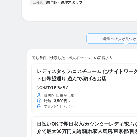
調理師・調理スタッフ
正社員
ご希望の求人が見つか
同じ条件で検索した「求人ボックス」の新着求人
レディスタッフ/コスチューム 他/ナイトワー
トは希望通り 遊んで稼げるお店
NONSTYLE BAR A
目黒区 自由が丘駅
時給
:
3,500円～
アルバイト・パート
日払いOKで即日収入/カウンターレディ/怒ら
介で最大30万円支給!隠れ家人気店/東京都/目