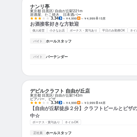
ナンリ亭
東京都 目黒区
自由が丘駅
221m
居酒屋、たこ焼き、日本酒バー
3.34
～￥4,999
～￥4,999
15席
お酒接客好きな方歓迎
個人経営
小さなお店
ボーナス・賞与あり
平日のみ勤務OK
ネイ
ホールスタッフ
バイト
バーテンダー
バイト
デビルクラフト 自由が丘店
東京都 目黒区
自由が丘駅
143m
ビアバー、ピザ
3.34
～￥4,999
～￥3,999
44席
【自由が丘駅徒歩２分】クラフトビールとピザ
中☆
ボーナス・賞与あり
ネイルOK
ホールスタッフ
正社員