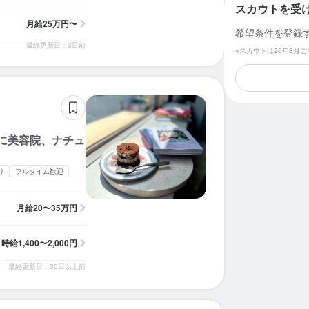
スカウトを受
月給
25万円〜
希望条件を登録
最終更新日：3日前
※スカウトは26年8月
に美容院、ナチュ
り
フルタイム歓迎
月給
20〜35万円
時給
1,400〜2,000円
最終更新日：30日以上前