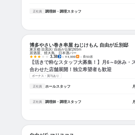
調理師・調理スタッフ
正社員
博多やさい巻き串屋 ねじけもん 自由が丘別邸
東京都 目黒区
自由が丘駅
265m
居酒屋、焼き鳥、日本酒バー
3.38
～￥4,999
－
50席
【活きで粋なスタッフ大募集！】月6～8休み・
合わせた店舗展開！独立希望者も歓迎
ボーナス・賞与あり
ホールスタッフ
正社員
調理師・調理スタッフ
正社員