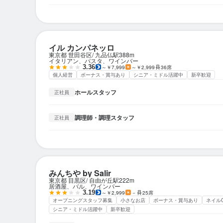
イル カンパネッロ
東京都 世田谷区
九品仏駅
388m
イタリアン、パスタ、ワインバー
3.36
～￥7,999
～￥2,999
36席
個人経営
ボーナス・賞与あり
シニア・ミドル活躍中
新卒歓迎
ホールスタッフ
正社員
調理師・調理スタッフ
正社員
みんちや by Salir
東京都 目黒区
自由が丘駅
222m
居酒屋、バル、ワインバー
3.19
～￥2,999
－
25席
オープニングスタッフ募集
小さなお店
ボーナス・賞与あり
ネイル
シニア・ミドル活躍中
新卒歓迎