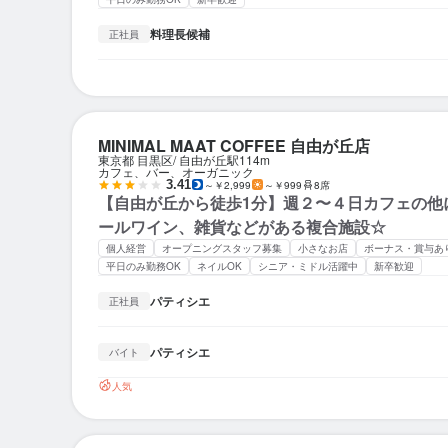
料理長候補
正社員
MINIMAL MAAT COFFEE 自由が丘店
東京都 目黒区
自由が丘駅
114m
カフェ、バー、オーガニック
3.41
～￥2,999
～￥999
8席
【自由が丘から徒歩1分】週２〜４日カフェの他
ールワイン、雑貨などがある複合施設☆
個人経営
オープニングスタッフ募集
小さなお店
ボーナス・賞与あ
平日のみ勤務OK
ネイルOK
シニア・ミドル活躍中
新卒歓迎
パティシエ
正社員
パティシエ
バイト
人気