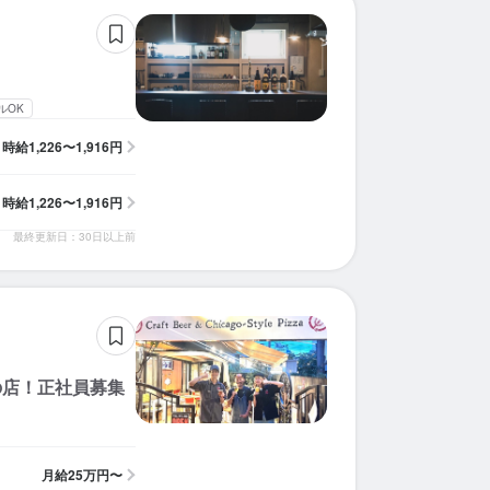
ルOK
時給
1,226〜1,916円
時給
1,226〜1,916円
最終更新日：30日以上前
の店！正社員募集
月給
25万円〜