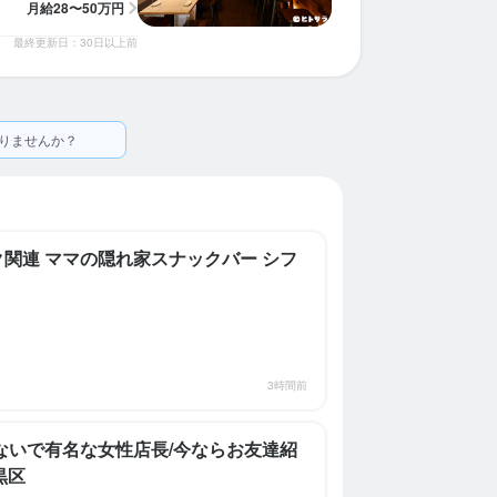
月給
28〜50万円
最終更新日：30日以上前
りませんか？
ク関連 ママの隠れ家スナックバー シフ
3時間前
ないで有名な女性店長/今ならお友達紹
黒区