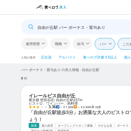
自由が丘駅 バー ボーナス・賞与あり
雇用形態
職種
給与
バー
こだ
正社員
アルバイト
食べログ評価 3.5以上
個人
人気の条件
バー ボーナス・賞与あり の求人情報 - 自由が丘駅
9
件
イレールビス自由が丘
東京都 世田谷区
自由が丘駅
237m
ビストロ、ワインバー、肉料理
3.36
～￥7,999
～￥2,999
18席
「自由が丘駅徒歩3分」お洒落な大人のビストロ
ょう！
新着
個人経営
オープニングスタッフ募集
小さなお店
ボーナス
平日のみ勤務OK
新卒歓迎