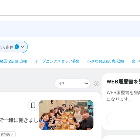
わり条件
1
経営(2店舗以内)
オープニングスタッフ募集
小さなお店(20席未満)
寮・
WEB履歴書を
WEB履歴書を
になります。
で一緒に働きまし
・賞与あり