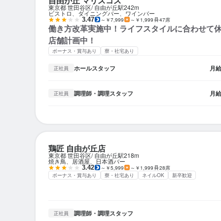
自由が丘 マリスコス
東京都 世田谷区
自由が丘駅
242m
ビストロ、ダイニングバー、ワインバー
3.47
～￥7,999
～￥1,999
47席
働き方改革実施中！ライフスタイルに合わせて休
店舗計画中！
ボーナス・賞与あり
寮・社宅あり
ホールスタッフ
月
正社員
調理師・調理スタッフ
月
正社員
鶏匠 自由が丘店
東京都 世田谷区
自由が丘駅
218m
焼き鳥、居酒屋、日本酒バー
3.42
～￥5,999
～￥1,999
28席
ボーナス・賞与あり
寮・社宅あり
ネイルOK
新卒歓迎
調理師・調理スタッフ
正社員