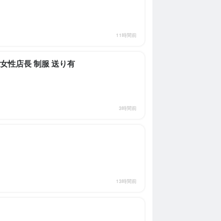
11時間前
女性店長 制服 送り有
3時間前
13時間前