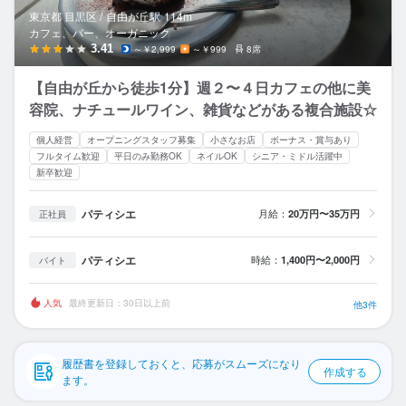
応募履歴
東京都 目黒区 /
自由が丘
駅
114m
カフェ、バー、オーガニック
WEB履歴書
3.41
～￥2,999
～￥999
8席
【自由が丘から徒歩1分】週２〜４日カフェの他に美
スカウト・メルマガ受信設定
容院、ナチュールワイン、雑貨などがある複合施設☆
ヘルプ・お問い合わせフォーム
個人経営
オープニングスタッフ募集
小さなお店
ボーナス・賞与あり
フルタイム歓迎
平日のみ勤務OK
ネイルOK
シニア・ミドル活躍中
新卒歓迎
掲載をご検討の店舗様へ
食べログ求人PRESS
パティシエ
月給：
20万円〜35万円
正社員
プライバシーポリシー
パティシエ
時給：
1,400円〜2,000円
バイト
利用規約
企業情報
人気
最終更新日：30日以上前
他3件
履歴書を登録しておくと、応募がスムーズになり
作成する
ます。