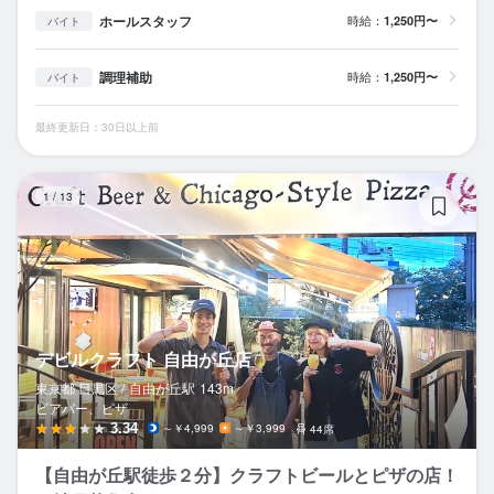
ホールスタッフ
時給：
1,250円〜
バイト
調理補助
時給：
1,250円〜
バイト
最終更新日：30日以上前
デ
1
/
13
デビルクラフト 自由が丘店
東京都 目黒区 /
自由が丘
駅
143m
ビアバー、ピザ
3.34
～￥4,999
～￥3,999
44席
【自由が丘駅徒歩２分】クラフトビールとピザの店！