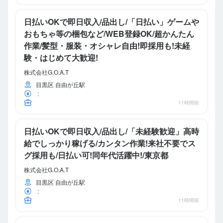
日払いOKで即日収入/品出し/「日払い」ゲームや
おもちゃ等の梱包など/WEB登録OK/超かんたん
作業/髪型・服装・オシャレ自由!即採用も!未経
験・はじめて大歓迎!
株式会社G.O.A.T
目黒区 自由が丘駅
:
11時間前
日払いOKで即日収入/品出し/「未経験歓迎」高時
給でしっかり稼げる/カンタン作業!来社不要でス
グ採用も/日払い可!同年代活躍中!/東京都
株式会社G.O.A.T
目黒区 自由が丘駅
:
11時間前