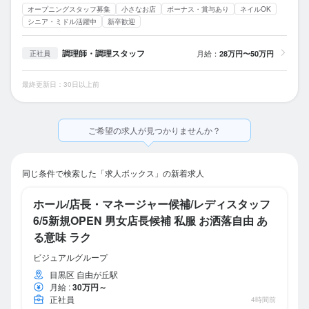
オープニングスタッフ募集
小さなお店
ボーナス・賞与あり
ネイルOK
シニア・ミドル活躍中
新卒歓迎
調理師・調理スタッフ
月給：
28万円〜50万円
正社員
最終更新日：30日以上前
ご希望の求人が見つかりませんか？
同じ条件で検索した「求人ボックス」の新着求人
ホール/店長・マネージャー候補/レディスタッフ
6/5新規OPEN 男女店長候補 私服 お洒落自由 あ
る意味 ラク
ビジュアルグループ
目黒区 自由が丘駅
月給
:
30万円～
正社員
4時間前