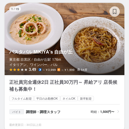
パ
1
/
15
パスタバル MiKiYA's 自由が丘
東京都 目黒区 /
自由が丘
駅
176m
イタリアン、ワインバー、バル
3.49
～￥3,999
～￥1,999
54席
正社員完全週休2日 正社員30万円～ 昇給アリ 店長候
補も募集中！
フルタイム歓迎
平日のみ勤務OK
ネイルOK
新卒歓迎
調理師・調理スタッフ
時給：
1,500円〜
バイト
最終更新日：30日以上前