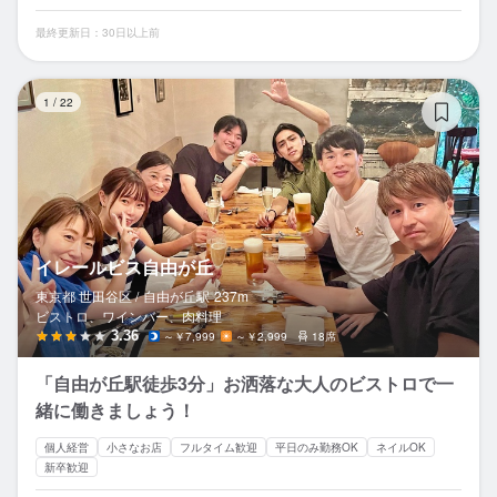
最終更新日：30日以上前
イ
1
/
22
イレールビス自由が丘
東京都 世田谷区 /
自由が丘
駅
237m
ビストロ、ワインバー、肉料理
3.36
～￥7,999
～￥2,999
18席
「自由が丘駅徒歩3分」お洒落な大人のビストロで一
緒に働きましょう！
個人経営
小さなお店
フルタイム歓迎
平日のみ勤務OK
ネイルOK
新卒歓迎