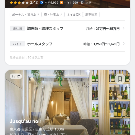
3.42
～￥5,999
～￥1,999
28席
ボーナス・賞与あり
寮・社宅あり
ネイルOK
新卒歓迎
調理師・調理スタッフ
月給：
27万円〜35万円
正社員
ホールスタッフ
時給：
1,250円〜1,625円
バイト
最終更新日：30日以上前
Ju
1
/
17
Jusqu'au noir
東京都 目黒区 /
自由が丘
駅
103m
ビストロ、ワインバー、イタリアン