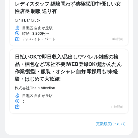
レディスタッフ 経験問わず積極採用中/優しい女
性店長 制服 送り有
Girl's Bar Gluck
目黒区 自由が丘駅
時給
:
3,800円～
アルバイト・パート
3時間前
日払いOKで即日収入/品出し/アパレル雑貨の検
品・梱包など/来社不要!WEB登録OK/超かんたん
作業/髪型・服装・オシャレ自由!即採用も!未経
験・はじめて大歓迎!
株式会社Chain Affection
目黒区 自由が丘駅
:
11時間前
更新頻度について