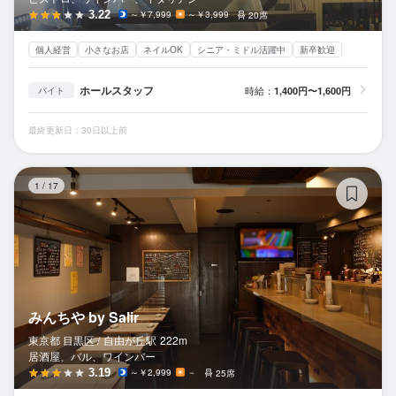
3.22
～￥7,999
～￥3,999
20席
個人経営
小さなお店
ネイルOK
シニア・ミドル活躍中
新卒歓迎
ホールスタッフ
時給：
1,400円〜1,600円
バイト
最終更新日：30日以上前
みん
1
/
17
みんちや by Salir
東京都 目黒区 /
自由が丘
駅
222m
居酒屋、バル、ワインバー
3.19
～￥2,999
－
25席