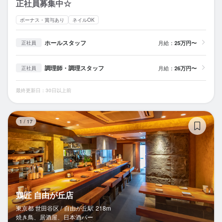
正社員募集中☆
ボーナス・賞与あり
ネイルOK
ホールスタッフ
月給：
25万円〜
正社員
調理師・調理スタッフ
月給：
26万円〜
正社員
最終更新日：30日以上前
鶏
1
/
17
鶏匠 自由が丘店
東京都 世田谷区 /
自由が丘
駅
218m
焼き鳥、居酒屋、日本酒バー