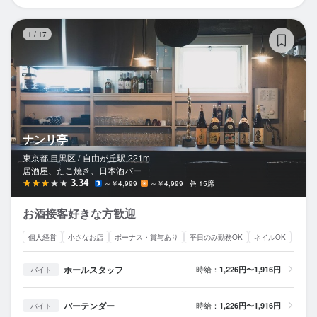
ナ
1
/
17
ナンリ亭
東京都 目黒区 /
自由が丘
駅
221m
居酒屋、たこ焼き、日本酒バー
3.34
～￥4,999
～￥4,999
15席
お酒接客好きな方歓迎
個人経営
小さなお店
ボーナス・賞与あり
平日のみ勤務OK
ネイルOK
ホールスタッフ
時給：
1,226円〜1,916円
バイト
バーテンダー
時給：
1,226円〜1,916円
バイト