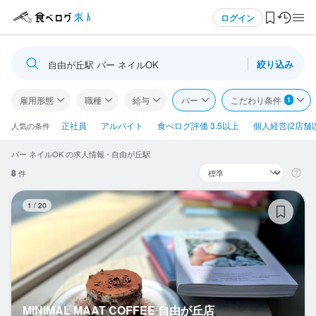
メニュー
ログイン
絞り込み
自由が丘駅 バー ネイルOK
ログイン・無料会員登録
雇用形態
職種
給与
バー
こだわり条件
1
食べログ求人TOP
正社員
アルバイト
食べログ評価 3.5以上
個人経営(2店舗
人気の条件
バー ネイルOK の求人情報 - 自由が丘駅
求人検索
8
件
マイページ管理
MI
1
/
20
閲覧履歴
気になる求人
検索履歴・保存した条件
MINIMAL MAAT COFFEE 自由が丘店