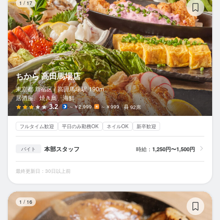
1
/
17
ちから 高田馬場店
東京都 新宿区 /
高田馬場
駅
190m
居酒屋、焼き鳥、海鮮
3.2
～￥2,999
～￥999
92席
フルタイム歓迎
平日のみ勤務OK
ネイルOK
新卒歓迎
本部スタッフ
時給：
1,250円〜1,500円
バイト
最終更新日：30日以上前
餃
1
/
16