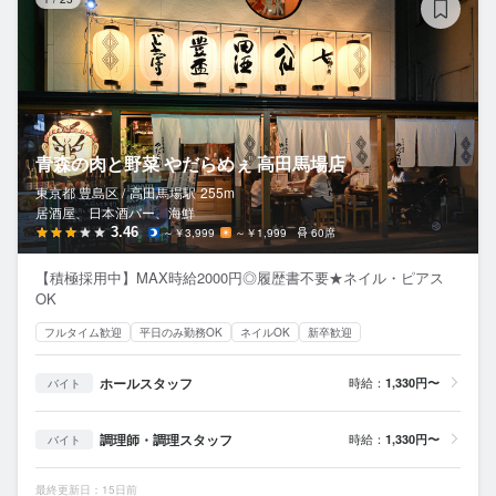
青森の肉と野菜 やだらめぇ 高田馬場店
東京都 豊島区 /
高田馬場
駅
255m
居酒屋、日本酒バー、海鮮
3.46
～￥3,999
～￥1,999
60席
【積極採用中】MAX時給2000円◎履歴書不要★ネイル・ピアス
OK
フルタイム歓迎
平日のみ勤務OK
ネイルOK
新卒歓迎
ホールスタッフ
時給：
1,330円〜
バイト
調理師・調理スタッフ
時給：
1,330円〜
バイト
最終更新日：15日前