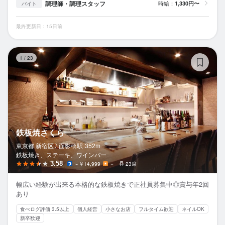
調理師・調理スタッフ
時給：
1,330円〜
バイト
最終更新日：15日前
鉄
1
/
23
鉄板焼さくら
東京都 新宿区 /
面影橋
駅
352m
鉄板焼き、ステーキ、ワインバー
3.58
～￥14,999
－
23席
幅広い経験が出来る本格的な鉄板焼きで正社員募集中◎賞与年2回
あり
食べログ評価 3.5以上
個人経営
小さなお店
フルタイム歓迎
ネイルOK
新卒歓迎