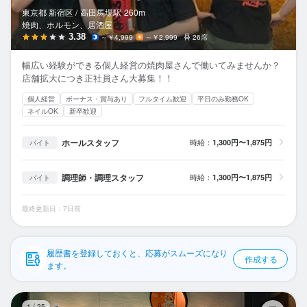
応募履歴
東京都 新宿区 /
高田馬場
駅
260m
焼肉、ホルモン、居酒屋
WEB履歴書
3.38
～￥4,999
～￥2,999
26席
幅広い経験ができる個人経営の焼肉屋さんで働いてみませんか？
スカウト・メルマガ受信設定
店舗拡大につき正社員さん大募集！！
個人経営
ボーナス・賞与あり
フルタイム歓迎
平日のみ勤務OK
ヘルプ・お問い合わせフォーム
ネイルOK
新卒歓迎
掲載をご検討の店舗様へ
ホールスタッフ
時給：
1,300円〜1,875円
バイト
食べログ求人PRESS
調理師・調理スタッフ
時給：
1,300円〜1,875円
バイト
プライバシーポリシー
利用規約
最終更新日：7日前
企業情報
履歴書を登録しておくと、応募がスムーズになり
作成する
ます。
青
1
/
25