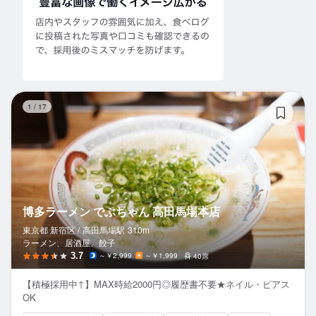
博
1
/
17
博多ラーメン でぶちゃん 高田馬場本店
東京都 新宿区 /
高田馬場
駅
310m
ラーメン、居酒屋、餃子
3.7
～￥2,999
～￥1,999
40席
【積極採用中↑】MAX時給2000円◎履歴書不要★ネイル・ピアス
OK