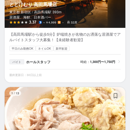
ととけむり 高田馬場店
東京都 新宿区 /
高田馬場
駅
393m
居酒屋、海鮮、日本酒バー
3.37
～￥4,999
－
32席
【高田馬場駅から徒歩5分】炉端焼きが名物のお洒落な居酒屋でア
ルバイトスタッフ大募集！【未経験者歓迎】
平日のみ勤務OK
ネイルOK
新卒歓迎
ホールスタッフ
時給：
1,300円〜1,750円
バイト
最終更新日：30日以上前
肉
1
/
13