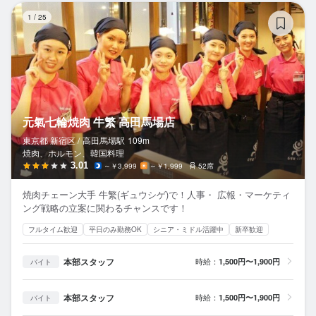
元
1
/
25
元氣七輪焼肉 牛繁 高田馬場店
東京都 新宿区 /
高田馬場
駅
109m
焼肉、ホルモン、韓国料理
3.01
～￥3,999
～￥1,999
52席
焼肉チェーン大手 牛繁(ギュウシゲ)で！人事・ 広報・マーケティ
ング戦略の立案に関わるチャンスです！
フルタイム歓迎
平日のみ勤務OK
シニア・ミドル活躍中
新卒歓迎
本部スタッフ
時給：
1,500円〜1,900円
バイト
本部スタッフ
時給：
1,500円〜1,900円
バイト