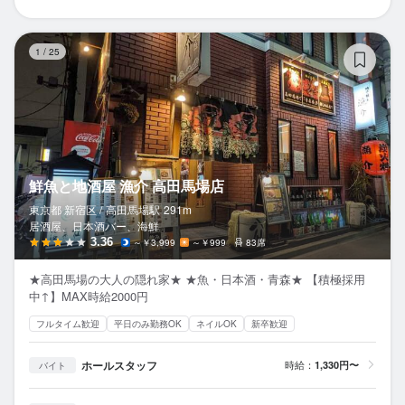
鮮
1
/
25
鮮魚と地酒屋 漁介 高田馬場店
東京都 新宿区 /
高田馬場
駅
291m
居酒屋、日本酒バー、海鮮
3.36
～￥3,999
～￥999
83席
★高田馬場の大人の隠れ家★ ★魚・日本酒・青森★ 【積極採用
中↑】MAX時給2000円
フルタイム歓迎
平日のみ勤務OK
ネイルOK
新卒歓迎
ホールスタッフ
時給：
1,330円〜
バイト