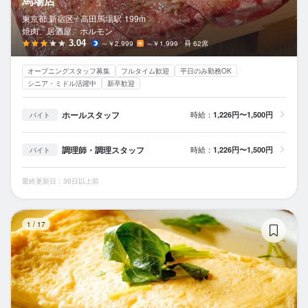
馬場店
東京都 新宿区 /
高田馬場
駅
199m
焼肉、居酒屋、ホルモン
3.04
～￥2,999
～￥1,999
62席
オープニングスタッフ募集
フルタイム歓迎
平日のみ勤務OK
シニア・ミドル活躍中
新卒歓迎
ホールスタッフ
時給：
1,226円〜1,500円
バイト
調理師・調理スタッフ
時給：
1,226円〜1,500円
バイト
最終更新日：30日以上前
鶴
1
/
17