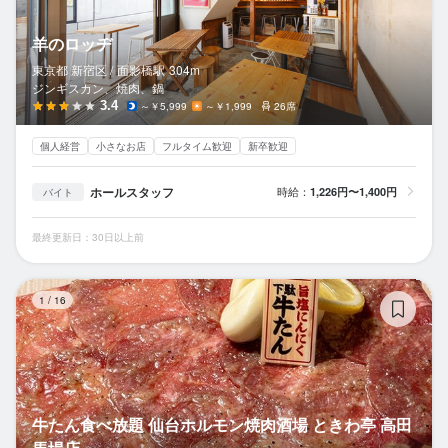
羊のロッヂ
東京都 新宿区 /
面影橋
駅
304m
ジンギスカン、焼肉、鍋
3.4
～￥5,999
～￥1,999
26席
個人経営
小さなお店
フルタイム歓迎
新卒歓迎
ホールスタッフ
時給：
1,226円〜1,400円
バイト
最終更新日：30日以上前
牛
1
/
16
牛たん食べ放題 仙台ホルモン焼肉酒場 ときわ亭 高田