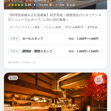
イタリアン、ピザ、バーベキュー
3.34
～￥5,999
～￥1,999
92席
【料理長候補＆正社員募集】若手育成！酒屋併設のイタリアン 4
月リニューアルオープンに向け先行募集！
オープニングスタッフ募集
フルタイム歓迎
平日のみ勤務OK
新卒歓迎
ホールスタッフ
時給：
1,350円〜1,500円
バイト
調理師・調理スタッフ
時給：
1,350円〜1,500円
バイト
最終更新日：30日以上前
と
1
/
17