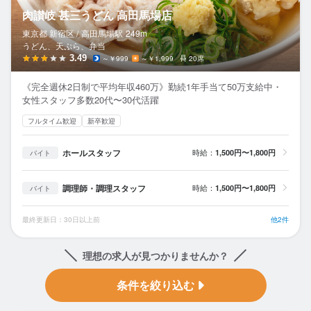
肉讃岐 甚三うどん 高田馬場店
東京都 新宿区 /
高田馬場
駅
249m
うどん、天ぷら、弁当
3.49
～￥999
～￥1,999
20席
《完全週休2日制で平均年収460万》勤続1年手当て50万支給中・
女性スタッフ多数20代〜30代活躍
フルタイム歓迎
新卒歓迎
ホールスタッフ
時給：
1,500円〜1,800円
バイト
調理師・調理スタッフ
時給：
1,500円〜1,800円
バイト
最終更新日：30日以上前
他2件
理想の求人が見つかりませんか？
条件を絞り込む