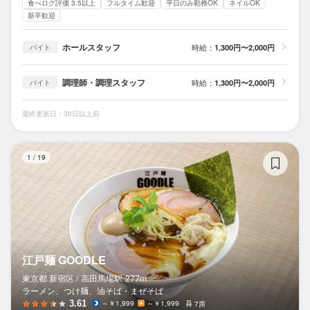
食べログ評価 3.5以上
フルタイム歓迎
平日のみ勤務OK
ネイルOK
新卒歓迎
ホールスタッフ
時給：
1,300円〜2,000円
バイト
調理師・調理スタッフ
時給：
1,300円〜2,000円
バイト
最終更新日：30日以上前
江
1
/
19
江戸麺 GOODLE
東京都 新宿区 /
高田馬場
駅
277m
ラーメン、つけ麺、油そば・まぜそば
3.61
～￥1,999
～￥1,999
7席