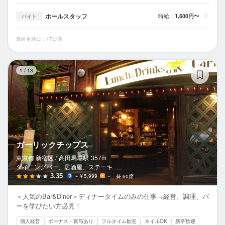
ホールスタッフ
時給：
1,600円〜
バイト
最終更新日：17日前
ガ
1
/
13
ガーリックチップス
東京都 新宿区 /
高田馬場
駅
357m
ダイニングバー、居酒屋、ステーキ
3.35
～￥5,999
－
60席
＜人気のBar&Diner＞ディナータイムのみの仕事→経営、調理、バ
ーを学びたい方必見！
個人経営
ボーナス・賞与あり
フルタイム歓迎
ネイルOK
新卒歓迎