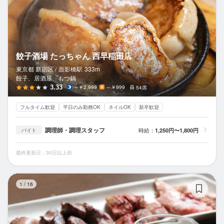
餃子酒場 たっちゃん 西早稲田店
東京都 新宿区 /
面影橋
駅
333m
餃子、居酒屋、もつ鍋
3.33
～￥2,999
～￥999
54席
フルタイム歓迎
平日のみ勤務OK
ネイルOK
新卒歓迎
調理師・調理スタッフ
時給：
1,250円〜1,800円
バイト
最終更新日：30日以上前
極
1
/
16