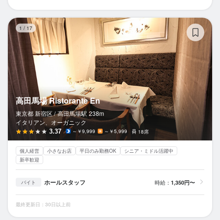
高田
1
/
17
高田馬場 Ristorante En
東京都 新宿区 /
高田馬場
駅
238m
イタリアン、オーガニック
3.37
～￥9,999
～￥5,999
18席
個人経営
小さなお店
平日のみ勤務OK
シニア・ミドル活躍中
新卒歓迎
ホールスタッフ
時給：
1,350円〜
バイト
最終更新日：30日以上前