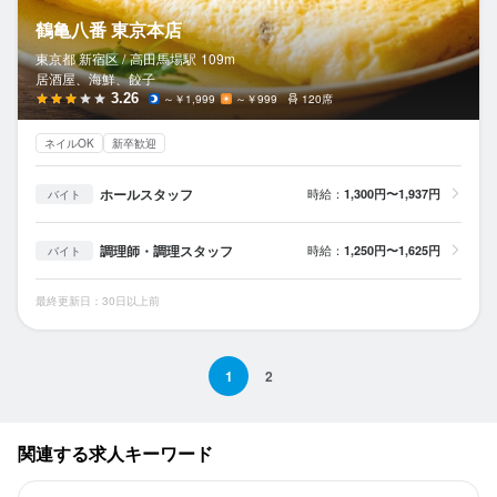
鶴亀八番 東京本店
東京都 新宿区 /
高田馬場
駅
109m
居酒屋、海鮮、餃子
3.26
～￥1,999
～￥999
120席
ネイルOK
新卒歓迎
ホールスタッフ
時給：
1,300円〜1,937円
バイト
調理師・調理スタッフ
時給：
1,250円〜1,625円
バイト
最終更新日：30日以上前
1
2
関連する求人キーワード