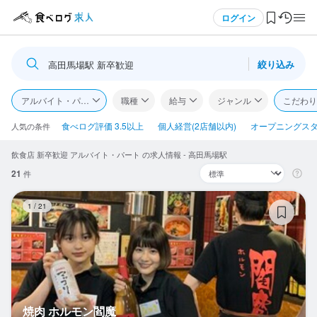
メニュー
ログイン
絞り込み
高田馬場駅 新卒歓迎
ログイン・無料会員登録
アルバイト・パート
職種
給与
ジャンル
こだわり
食べログ求人TOP
食べログ評価 3.5以上
個人経営(2店舗以内)
オープニングス
人気の条件
飲食店 新卒歓迎 アルバイト・パート の求人情報 - 高田馬場駅
求人検索
21
件
マイページ管理
焼
1
/
21
閲覧履歴
気になる求人
検索履歴・保存した条件
焼肉 ホルモン閻魔