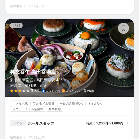
最終更新日：30日以上前
笑
1
/
17
笑支呑午 高田呑場店
東京都 新宿区 /
高田馬場
駅
436m
居酒屋、鳥料理、かき
3.34
～￥4,999
～￥1,999
26席
小さなお店
フルタイム歓迎
平日のみ勤務OK
ネイルOK
シニア・ミドル活躍中
新卒歓迎
ホールスタッフ
時給：
1,230円〜1,600円
バイト
最終更新日：30日以上前