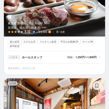
極ッ
東京都 新宿区 /
高田馬場
駅
59m
居酒屋、焼き鳥、日本酒バー
3.31
～￥3,999
－
16席
個人経営
小さなお店
フルタイム歓迎
平日のみ勤務OK
ネイルOK
新卒歓迎
ホールスタッフ
時給：
1,250円〜1,800円
バイト
最終更新日：30日以上前
羊
1
/
17