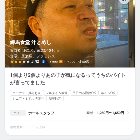
練馬食堂 汁とめし
東京都 練馬区 /
練馬
駅
246m
食堂、居酒屋、ファミレス
3.42
～￥999
～￥999
50席
1個より2個よりあの子が気になるってうちのバイト
が言ってました
ボーナス・賞与あり
フルタイム歓迎
平日のみ勤務OK
ネイルOK
シニア・ミドル活躍中
新卒歓迎
ホールスタッフ
時給：
1,250円〜1,650円
バイト
最終更新日：30日以上前