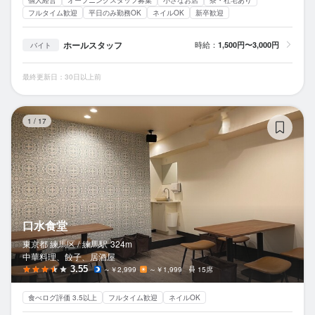
フルタイム歓迎
平日のみ勤務OK
ネイルOK
新卒歓迎
ホールスタッフ
時給：
1,500円〜3,000円
バイト
最終更新日：30日以上前
口
1
/
17
口水食堂
東京都 練馬区 /
練馬
駅
324m
中華料理、餃子、居酒屋
3.55
～￥2,999
～￥1,999
15席
食べログ評価 3.5以上
フルタイム歓迎
ネイルOK