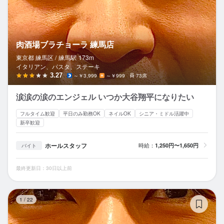
肉酒場ブラチョーラ 練馬店
東京都 練馬区 /
練馬
駅
173m
イタリアン、パスタ、ステーキ
3.27
～￥3,999
～￥999
73席
涙涙の涙のエンジェル いつか大谷翔平になりたい
フルタイム歓迎
平日のみ勤務OK
ネイルOK
シニア・ミドル活躍中
新卒歓迎
ホールスタッフ
時給：
1,250円〜1,650円
バイト
最終更新日：30日以上前
ス
1
/
22