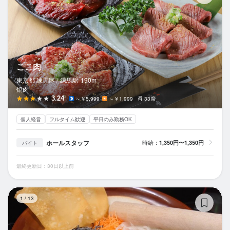
ここ肉
東京都 練馬区 /
練馬
駅
190m
焼肉
3.24
～￥5,999
～￥1,999
33席
個人経営
フルタイム歓迎
平日のみ勤務OK
ホールスタッフ
時給：
1,350円〜1,350円
バイト
最終更新日：30日以上前
酒
1
/
13