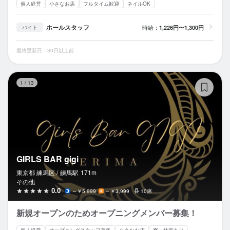
個人経営
小さなお店
フルタイム歓迎
ネイルOK
ホールスタッフ
時給：
1,226円〜1,300円
バイト
最終更新日：30日以上前
GI
1
/
13
GIRLS BAR gigi
東京都 練馬区 /
練馬
駅
171m
その他
0.0
～￥5,999
～￥3,999
10席
新規オープンのためオープニングメンバー募集！
個人経営
オープニングスタッフ募集
小さなお店
寮・社宅あり