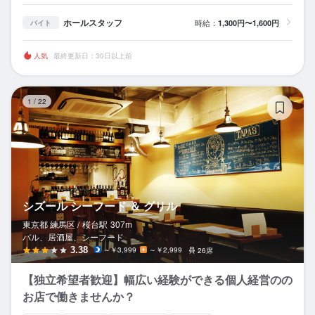
ホールスタッフ
時給：
1,300円〜1,600円
バイト
人気
最終更新日：30日以上前
シ
1
/
22
シズール シーフード ＆ グリル
東京都 練馬区 /
桜台
駅
307m
バル、居酒屋、シーフード
3.38
～￥3,999
～￥2,999
26席
【独立希望者歓迎】幅広い経験ができる個人経営のの
お店で働きませんか？