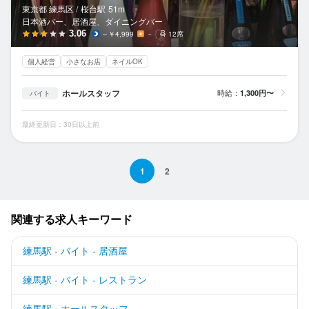
東京都 練馬区 /
桜台
駅
51m
日本酒バー、居酒屋、ダイニングバー
3.06
～￥4,999
－
12席
個人経営
小さなお店
ネイルOK
ホールスタッフ
時給：
1,300円〜
バイト
最終更新日：30日以上前
1
2
関連する求人キーワード
練馬駅 - バイト - 居酒屋
練馬駅 - バイト - レストラン
練馬駅 - ホールスタッフ