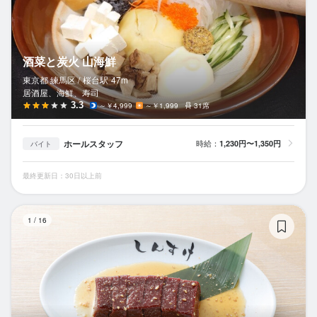
酒菜と炭火 山海鮮
東京都 練馬区 /
桜台
駅
47m
居酒屋、海鮮、寿司
3.3
～￥4,999
～￥1,999
31席
ホールスタッフ
時給：
1,230円〜1,350円
バイト
最終更新日：30日以上前
黒
1
/
16