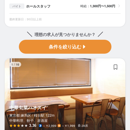
ホールスタッフ
時給：
1,300円〜1,500円
バイト
最終更新日：30日以上前
理想の求人が見つかりませんか？
条件を絞り込む
中
1
/
16
中華旬菜ハオスイ
東京都 練馬区 /
桜台
駅
122m
中華料理、餃子、居酒屋
3.36
～￥2,999
～￥1,999
28席