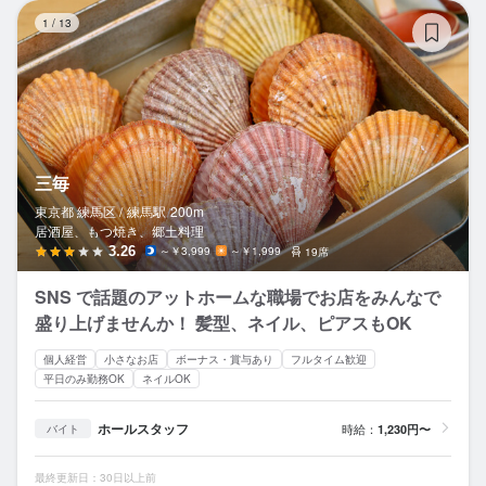
三
1
/
13
三毎
東京都 練馬区 /
練馬
駅
200m
居酒屋、もつ焼き、郷土料理
3.26
～￥3,999
～￥1,999
19席
SNS で話題のアットホームな職場でお店をみんなで
盛り上げませんか！ 髪型、ネイル、ピアスもOK
個人経営
小さなお店
ボーナス・賞与あり
フルタイム歓迎
平日のみ勤務OK
ネイルOK
ホールスタッフ
時給：
1,230円〜
バイト
最終更新日：30日以上前