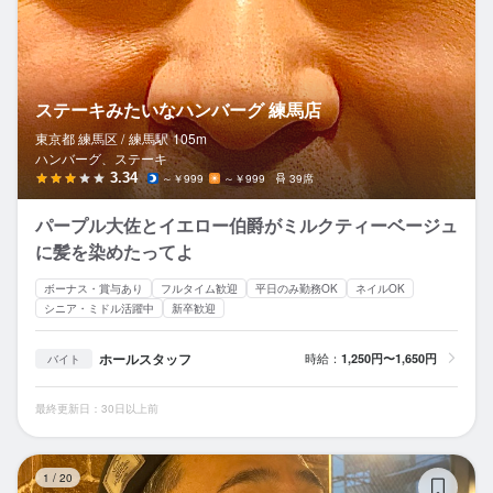
ステーキみたいなハンバーグ 練馬店
東京都 練馬区 /
練馬
駅
105m
ハンバーグ、ステーキ
3.34
～￥999
～￥999
39席
パープル大佐とイエロー伯爵がミルクティーベージュ
に髪を染めたってよ
ボーナス・賞与あり
フルタイム歓迎
平日のみ勤務OK
ネイルOK
シニア・ミドル活躍中
新卒歓迎
ホールスタッフ
時給：
1,250円〜1,650円
バイト
最終更新日：30日以上前
練
1
/
20