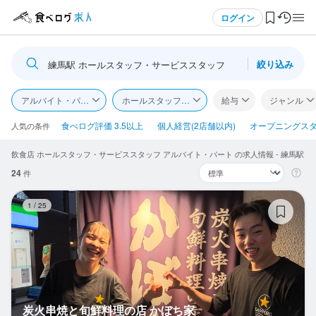
メニュー
ログイン
絞り込み
練馬駅 ホールスタッフ・サービススタッフ
ログイン・無料会員登録
アルバイト・パート
ホールスタッフ・サービススタッフ
給与
ジャンル
食べログ求人TOP
食べログ評価 3.5以上
個人経営(2店舗以内)
オープニングス
人気の条件
飲食店 ホールスタッフ・サービススタッフ アルバイト・パート の求人情報 - 練馬駅
求人検索
24
件
マイページ管理
炭
1
/
25
閲覧履歴
気になる求人
検索履歴・保存した条件
炭火串焼と旬鮮料理の店 かぼち家