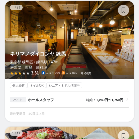
ネ
1
/
17
ネリマノダイコンヤ 練馬
東京都 練馬区 /
練馬
駅
147m
居酒屋、海鮮、鳥料理
3.31
～￥3,999
～￥999
60席
個人経営
ネイルOK
シニア・ミドル活躍中
ホールスタッフ
時給：
1,280円〜1,750円
バイト
最終更新日：30日以上前
こ
1
/
17