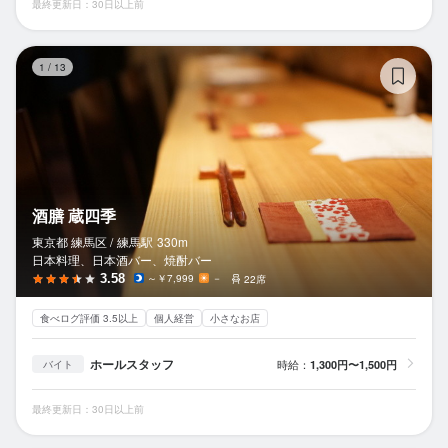
最終更新日：30日以上前
酒
1
/
13
酒膳 蔵四季
東京都 練馬区 /
練馬
駅
330m
日本料理、日本酒バー、焼酎バー
3.58
～￥7,999
－
22席
食べログ評価 3.5以上
個人経営
小さなお店
ホールスタッフ
時給：
1,300円〜1,500円
バイト
最終更新日：30日以上前