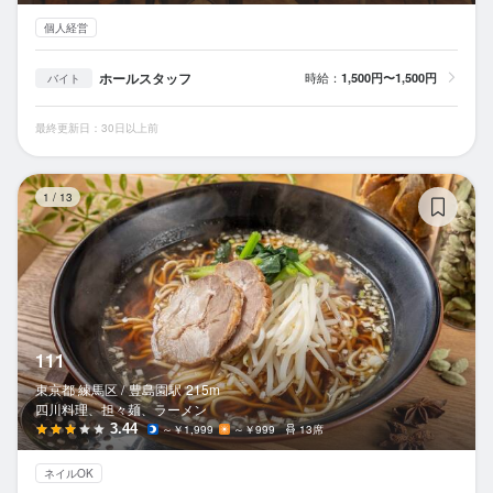
個人経営
ホールスタッフ
時給：
1,500円〜1,500円
バイト
最終更新日：30日以上前
11
1
/
13
111
東京都 練馬区 /
豊島園
駅
215m
四川料理、担々麺、ラーメン
3.44
～￥1,999
～￥999
13席
ネイルOK