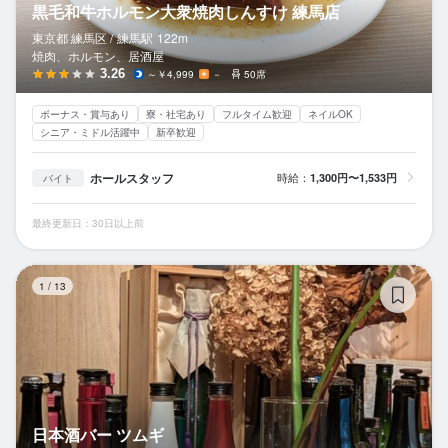
黒毛和牛ホルモン大衆焼肉しんすけ 練馬店
東京都 練馬区 /
練馬
駅
122m
焼肉、ホルモン、居酒屋
3.26
～￥4,999
－
50席
ボーナス・賞与あり
寮・社宅あり
フルタイム歓迎
ネイルOK
シニア・ミドル活躍中
新卒歓迎
ホールスタッフ
時給：
1,300円〜1,533円
バイト
最終更新日：30日以上前
日
1
/
13
日本酒バー ツムギ