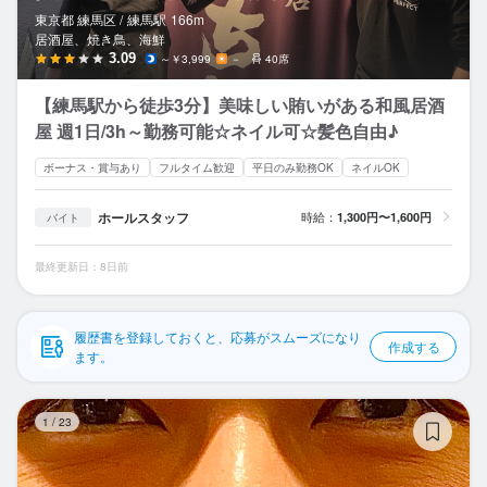
応募履歴
東京都 練馬区 /
練馬
駅
166m
居酒屋、焼き鳥、海鮮
WEB履歴書
3.09
～￥3,999
－
40席
【練馬駅から徒歩3分】美味しい賄いがある和風居酒
スカウト・メルマガ受信設定
屋 週1日/3h～勤務可能☆ネイル可☆髪色自由♪
ヘルプ・お問い合わせフォーム
ボーナス・賞与あり
フルタイム歓迎
平日のみ勤務OK
ネイルOK
掲載をご検討の店舗様へ
ホールスタッフ
時給：
1,300円〜1,600円
バイト
食べログ求人PRESS
最終更新日：8日前
プライバシーポリシー
利用規約
履歴書を登録しておくと、応募がスムーズになり
作成する
ます。
企業情報
肉
1
/
23