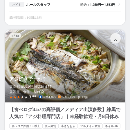
ホールスタッフ
時給：
1,250円〜1,563円
バイト
最終更新日：30日以上前
ア
1
/
13
アジ好きですか？
東京都 練馬区 /
練馬
駅
157m
居酒屋、食堂、揚げ物
3.55
～￥4,999
～￥1,999
12席
【食べログ3.57の高評価／メディア出演多数】練馬で
人気の「アジ料理専門店」｜未経験歓迎・月8日休み
食べログ評価 3.5以上
個人経営
小さなお店
フルタイム歓迎
ネイルOK