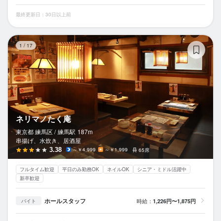
最終更新日：30日以上前
ネ
1
/
17
ネリマノたく庵
東京都 練馬区 /
練馬
駅
187m
串揚げ、水炊き、居酒屋
3.38
～￥4,999
～￥1,999
65席
フルタイム歓迎
平日のみ勤務OK
ネイルOK
シニア・ミドル活躍中
新卒歓迎
ホールスタッフ
時給：
1,226円〜1,875円
バイト