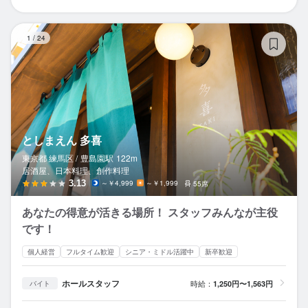
と
1
/
24
としまえん 多喜
東京都 練馬区 /
豊島園
駅
122m
居酒屋、日本料理、創作料理
3.13
～￥4,999
～￥1,999
55席
あなたの得意が活きる場所！ スタッフみんなが主役
です！
個人経営
フルタイム歓迎
シニア・ミドル活躍中
新卒歓迎
ホールスタッフ
時給：
1,250円〜1,563円
バイト