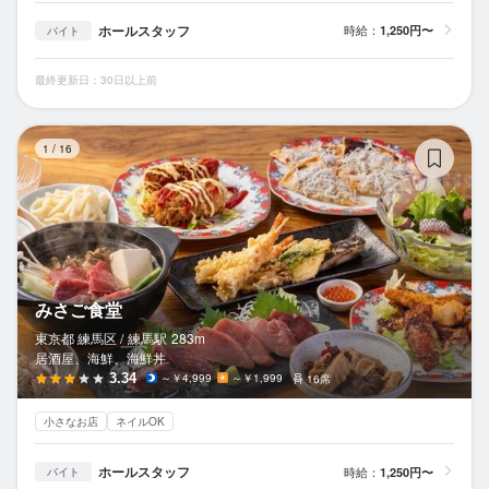
ホールスタッフ
時給：
1,250円〜
バイト
最終更新日：30日以上前
み
1
/
16
みさご食堂
東京都 練馬区 /
練馬
駅
283m
居酒屋、海鮮、海鮮丼
3.34
～￥4,999
～￥1,999
16席
小さなお店
ネイルOK
ホールスタッフ
時給：
1,250円〜
バイト