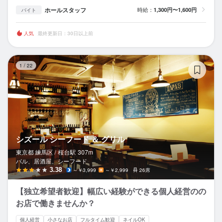
ホールスタッフ
時給：
1,300円〜1,600円
バイト
人気
最終更新日：30日以上前
シ
1
/
22
シズール シーフード ＆ グリル
東京都 練馬区 /
桜台
駅
307m
バル、居酒屋、シーフード
3.38
～￥3,999
～￥2,999
26席
【独立希望者歓迎】幅広い経験ができる個人経営のの
お店で働きませんか？
個人経営
小さなお店
フルタイム歓迎
ネイルOK