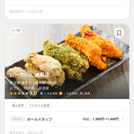
最終更新日：30日以上前
お
1
/
13
おーでぃん 練馬店
東京都 練馬区 /
練馬
駅
160m
おでん、焼き鳥、居酒屋
3.11
～￥3,999
～￥2,999
38席
個人経営
フルタイム歓迎
ホールスタッフ
時給：
1,300円〜1,400円
バイト
最終更新日：30日以上前