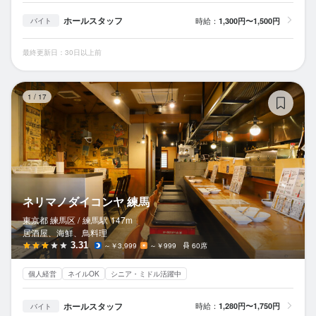
ホールスタッフ
時給：
1,300円〜1,500円
バイト
最終更新日：30日以上前
ネ
1
/
17
ネリマノダイコンヤ 練馬
東京都 練馬区 /
練馬
駅
147m
居酒屋、海鮮、鳥料理
3.31
～￥3,999
～￥999
60席
個人経営
ネイルOK
シニア・ミドル活躍中
ホールスタッフ
時給：
1,280円〜1,750円
バイト