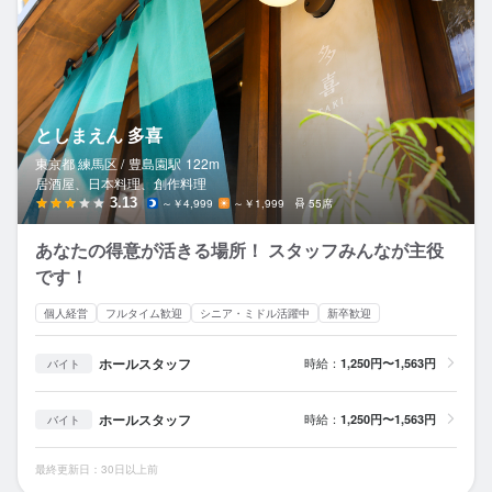
としまえん 多喜
東京都 練馬区 /
豊島園
駅
122m
居酒屋、日本料理、創作料理
3.13
～￥4,999
～￥1,999
55席
あなたの得意が活きる場所！ スタッフみんなが主役
です！
個人経営
フルタイム歓迎
シニア・ミドル活躍中
新卒歓迎
ホールスタッフ
時給：
1,250円〜1,563円
バイト
ホールスタッフ
時給：
1,250円〜1,563円
バイト
最終更新日：30日以上前