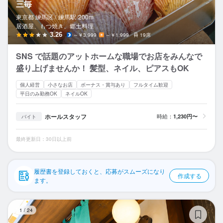
三毎
応募履歴
東京都 練馬区 /
練馬
駅
200m
居酒屋、もつ焼き、郷土料理
WEB履歴書
3.26
～￥3,999
～￥1,999
19席
スカウト・メルマガ受信設定
SNS で話題のアットホームな職場でお店をみんなで
盛り上げませんか！ 髪型、ネイル、ピアスもOK
ヘルプ・お問い合わせフォーム
個人経営
小さなお店
ボーナス・賞与あり
フルタイム歓迎
平日のみ勤務OK
ネイルOK
掲載をご検討の店舗様へ
食べログ求人PRESS
ホールスタッフ
時給：
1,230円〜
バイト
プライバシーポリシー
最終更新日：30日以上前
利用規約
企業情報
履歴書を登録しておくと、応募がスムーズになり
作成する
ます。
と
1
/
24