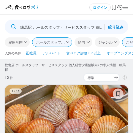
メニュー
ログイン
絞り込み
練馬駅 ホールスタッフ・サービススタッフ 個人経営(2店舗以内)
ログイン・無料会員登録
雇用形態
ホールスタッフ・サービススタッフ
給与
ジャンル
こだ
食べログ求人TOP
正社員
アルバイト
食べログ評価 3.5以上
オープニングス
人気の条件
飲食店 ホールスタッフ・サービススタッフ 個人経営(2店舗以内) の求人情報 - 練馬
求人検索
駅
12
件
マイページ管理
三
1
/
13
閲覧履歴
気になる求人
検索履歴・保存した条件