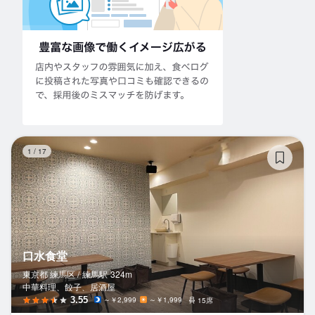
口
1
/
17
口水食堂
東京都 練馬区 /
練馬
駅
324m
中華料理、餃子、居酒屋
3.55
～￥2,999
～￥1,999
15席