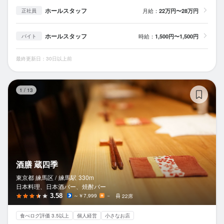
ホールスタッフ
月給：
22万円〜28万円
正社員
ホールスタッフ
時給：
1,500円〜1,500円
バイト
最終更新日：30日以上前
酒
1
/
13
酒膳 蔵四季
東京都 練馬区 /
練馬
駅
330m
日本料理、日本酒バー、焼酎バー
3.58
～￥7,999
－
22席
食べログ評価 3.5以上
個人経営
小さなお店