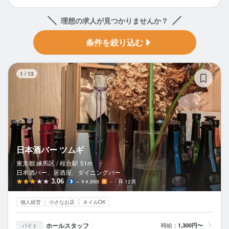
理想の求人が見つかりませんか？
条件を絞り込む
日
1
/
13
日本酒バー ツムギ
東京都 練馬区 /
桜台
駅
51m
日本酒バー、居酒屋、ダイニングバー
3.06
～￥4,999
－
12席
個人経営
小さなお店
ネイルOK
ホールスタッフ
時給：
1,300円〜
バイト