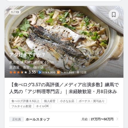
ア
1
/
13
アジ好きですか？
東京都 練馬区 /
練馬
駅
157m
居酒屋、食堂、揚げ物
3.55
～￥4,999
～￥1,999
12席
【食べログ3.57の高評価／メディア出演多数】練馬で
人気の「アジ料理専門店」｜未経験歓迎・月8日休み
食べログ評価 3.5以上
個人経営
小さなお店
ボーナス・賞与あり
フルタイム歓迎
ネイルOK
ホールスタッフ
月給：
27万円〜50万円
正社員