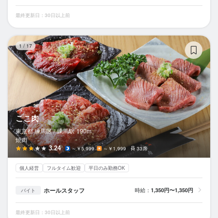
最終更新日：30日以上前
こ
1
/
17
ここ肉
東京都 練馬区 /
練馬
駅
190m
焼肉
3.24
～￥5,999
～￥1,999
33席
個人経営
フルタイム歓迎
平日のみ勤務OK
ホールスタッフ
時給：
1,350円〜1,350円
バイト
最終更新日：30日以上前