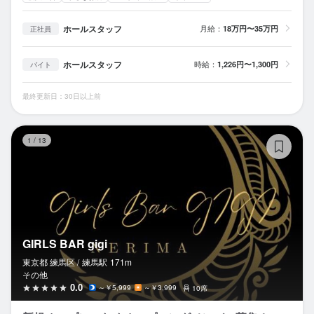
ホールスタッフ
月給：
18万円〜35万円
正社員
ホールスタッフ
時給：
1,226円〜1,300円
バイト
最終更新日：30日以上前
GI
1
/
13
GIRLS BAR gigi
東京都 練馬区 /
練馬
駅
171m
その他
0.0
～￥5,999
～￥3,999
10席