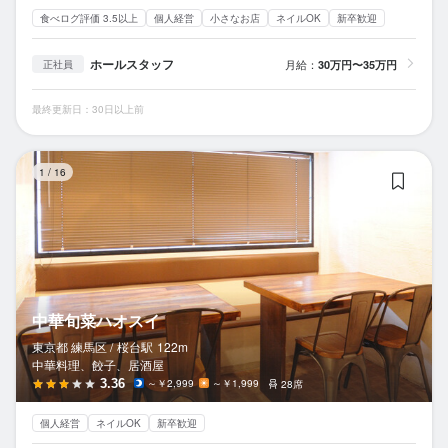
食べログ評価 3.5以上
個人経営
小さなお店
ネイルOK
新卒歓迎
ホールスタッフ
月給：
30万円〜35万円
正社員
最終更新日：30日以上前
中
1
/
16
中華旬菜ハオスイ
東京都 練馬区 /
桜台
駅
122m
中華料理、餃子、居酒屋
3.36
～￥2,999
～￥1,999
28席
個人経営
ネイルOK
新卒歓迎