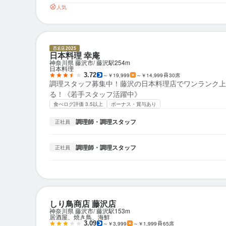
人気
日本料理 幸庵
神奈川県 藤沢市
藤沢駅
254m
日本料理
3.72
～￥19,999
～￥14,999
30席
調理スタッフ募集中！藤沢の日本料理店でワンランク上
る！《若手スタッフ活躍中》
食べログ評価 3.5以上
ボーナス・賞与あり
調理師・調理スタッフ
正社員
調理師・調理スタッフ
正社員
しり鳥商店 藤沢店
神奈川県 藤沢市
藤沢駅
153m
居酒屋、焼き鳥、海鮮
3.09
～￥3,999
～￥1,999
65席