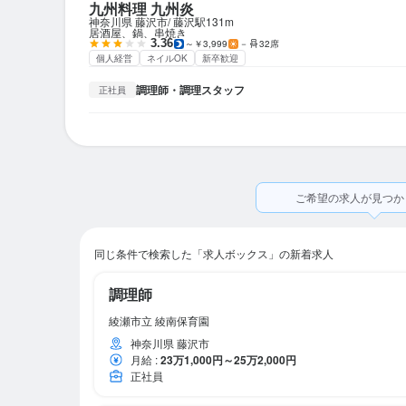
九州料理 九州炎
神奈川県 藤沢市
藤沢駅
131m
居酒屋、鍋、串焼き
3.36
～￥3,999
－
32席
個人経営
ネイルOK
新卒歓迎
調理師・調理スタッフ
正社員
ご希望の求人が見つか
同じ条件で検索した「求人ボックス」の新着求人
調理師
綾瀬市立 綾南保育園
神奈川県 藤沢市
月給
:
23万1,000円～25万2,000円
正社員