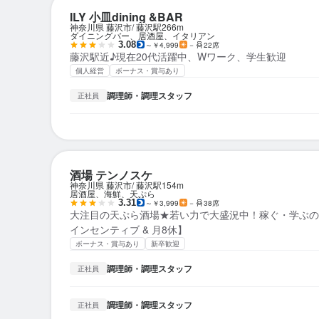
ILY 小皿dining &BAR
神奈川県 藤沢市
藤沢駅
266m
ダイニングバー、居酒屋、イタリアン
3.08
～￥4,999
－
22席
藤沢駅近♪現在20代活躍中、Wワーク、学生歓迎
個人経営
ボーナス・賞与あり
調理師・調理スタッフ
正社員
酒場 テンノスケ
神奈川県 藤沢市
藤沢駅
154m
居酒屋、海鮮、天ぷら
3.31
～￥3,999
－
38席
大注目の天ぷら酒場★若い力で大盛況中！稼ぐ・学ぶの
インセンティブ & 月8休】
ボーナス・賞与あり
新卒歓迎
調理師・調理スタッフ
正社員
調理師・調理スタッフ
正社員