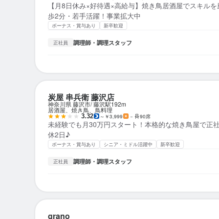
【月8日休み×好待遇×高給与】焼き鳥居酒屋でスキル
歩2分・若手活躍！事業拡大中
ボーナス・賞与あり
新卒歓迎
調理師・調理スタッフ
正社員
炭屋 串兵衛 藤沢店
神奈川県 藤沢市
藤沢駅
192m
居酒屋、焼き鳥、鳥料理
3.32
～￥3,999
－
90席
未経験でも月30万円スタート！本格的な焼き鳥屋で正
休2日♪
ボーナス・賞与あり
シニア・ミドル活躍中
新卒歓迎
調理師・調理スタッフ
正社員
grano