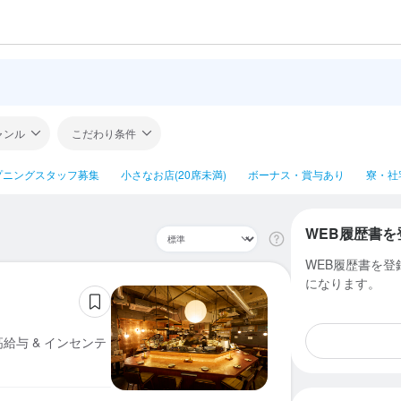
ャンル
こだわり条件
プニングスタッフ募集
小さなお店(20席未満)
ボーナス・賞与あり
寮・社
WEB履歴書を
WEB履歴書を
になります。
給与 & インセンテ