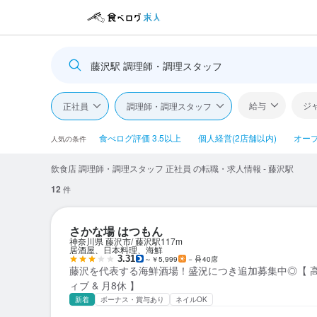
藤沢駅 調理師・調理スタッフ
給与
ジ
正社員
調理師・調理スタッフ
食べログ評価 3.5以上
個人経営(2店舗以内)
オー
人気の条件
飲食店 調理師・調理スタッフ 正社員 の転職・求人情報 - 藤沢駅
12
件
さかな場 はつもん
神奈川県 藤沢市
藤沢駅
117m
居酒屋、日本料理、海鮮
3.31
～￥5,999
－
40席
藤沢を代表する海鮮酒場！盛況につき追加募集中◎【 高
ィブ & 月8休 】
新着
ボーナス・賞与あり
ネイルOK