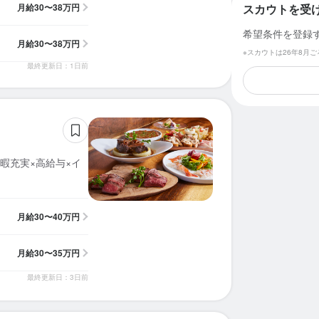
月給
30〜38万円
スカウトを受
希望条件を登録
月給
30〜38万円
※スカウトは26年8月
最終更新日：1日前
暇充実×高給与×イ
月給
30〜40万円
月給
30〜35万円
最終更新日：3日前