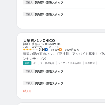
調理師・調理スタッフ
正社員
調理師・調理スタッフ
正社員
大衆肉バル CHICO
神奈川県 藤沢市
藤沢駅
211m
バル、ステーキ、イタリアン
3.14
～￥3,999
～￥999
39席
藤沢の隠れ家肉バルにて正社員、アルバイト募集！《休
ンセンティブ♪》
新着
ボーナス・賞与あり
シニア・ミドル活躍中
新卒歓迎
調理師・調理スタッフ
正社員
調理師・調理スタッフ
正社員
人気