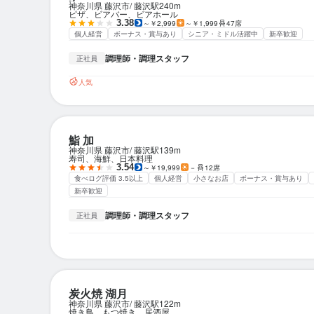
神奈川県 藤沢市
藤沢駅
240m
ピザ、ビアバー、ビアホール
3.38
～￥2,999
～￥1,999
47席
個人経営
ボーナス・賞与あり
シニア・ミドル活躍中
新卒歓迎
調理師・調理スタッフ
正社員
人気
鮨 加
神奈川県 藤沢市
藤沢駅
139m
寿司、海鮮、日本料理
3.54
～￥19,999
－
12席
食べログ評価 3.5以上
個人経営
小さなお店
ボーナス・賞与あり
新卒歓迎
調理師・調理スタッフ
正社員
炭火焼 湖月
神奈川県 藤沢市
藤沢駅
122m
焼き鳥、もつ焼き、居酒屋