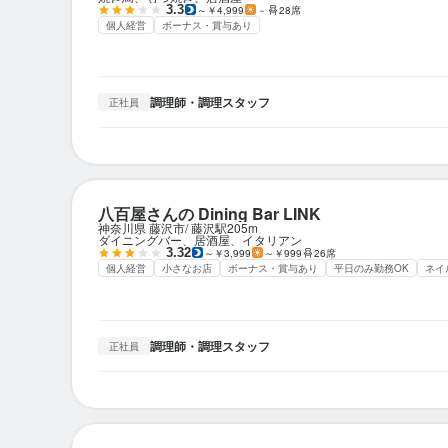
3.3
～￥4,999
－
28席
個人経営
ボーナス・賞与あり
調理師・調理スタッフ
正社員
八百屋さんの Dining Bar LINK
神奈川県 藤沢市
藤沢駅
205m
ダイニングバー、居酒屋、イタリアン
3.32
～￥3,999
～￥999
26席
個人経営
小さなお店
ボーナス・賞与あり
平日のみ勤務OK
ネイ
調理師・調理スタッフ
正社員