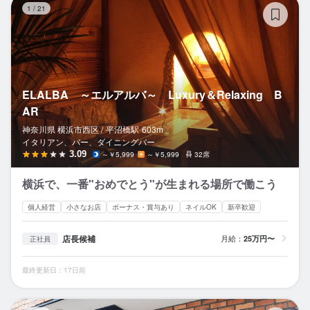
1
/
21
ELALBA ～エルアルバ～ Luxury＆Relaxing B
AR
神奈川県 横浜市西区 /
平沼橋
駅
603m
イタリアン、バー、ダイニングバー
3.09
～￥5,999
～￥5,999
32席
横浜で、一番"おめでとう"が生まれる場所で働こう
個人経営
小さなお店
ボーナス・賞与あり
ネイルOK
新卒歓迎
店長候補
月給：
25万円〜
正社員
最終更新日：17日前
バ