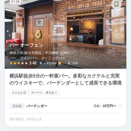
1
/
13
バー オーフェン
神奈川県 横浜市西区 /
平沼橋
駅
328m
バー、ワインバー、ダイニングバー
3.42
～￥3,999
－
18席
横浜駅徒歩5分の一軒家バー。多彩なカクテルと充実
のウイスキーで、バーテンダーとして成長できる環境
小さなお店
ボーナス・賞与あり
バーテンダー
月給：
23万円〜
正社員
最終更新日：30日以上前