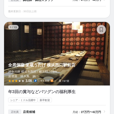
最終更新日：30日以上前
全
1
/
13
全席個室 楽蔵うたげ 横浜西口駅前店
神奈川県 横浜市西区 /
横浜
駅
198m
居酒屋、焼き鳥、鍋
3.08
～￥4,999
－
197席
年3回の賞与などバツグンの福利厚生
シニア・ミドル活躍中
新卒歓迎
店長候補
月給：
27万円〜42万円
正社員