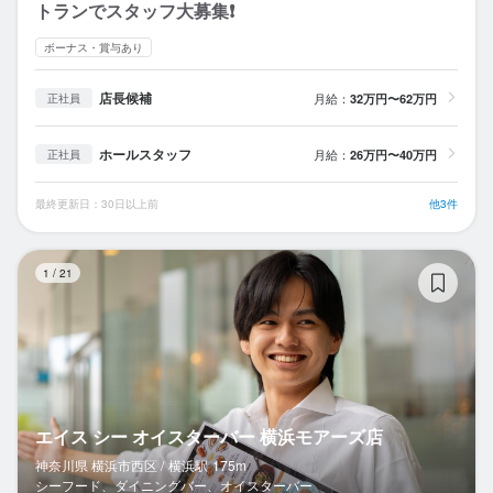
トランでスタッフ大募集❗
ボーナス・賞与あり
店長候補
月給：
32万円〜62万円
正社員
ホールスタッフ
月給：
26万円〜40万円
正社員
最終更新日：30日以上前
他3件
エ
1
/
21
エイス シー オイスターバー 横浜モアーズ店
神奈川県 横浜市西区 /
横浜
駅
175m
シーフード、ダイニングバー、オイスターバー