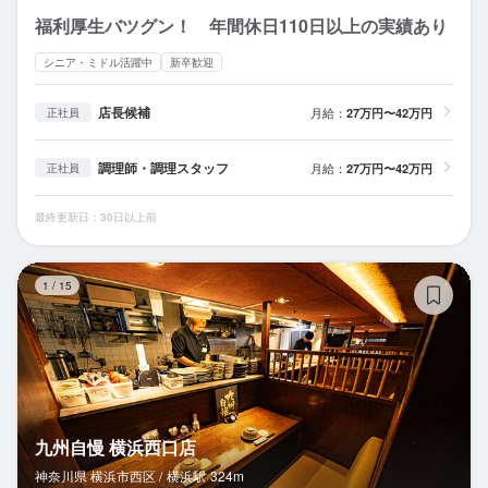
福利厚生バツグン！ 年間休日110日以上の実績あり
シニア・ミドル活躍中
新卒歓迎
店長候補
月給：
27万円〜42万円
正社員
調理師・調理スタッフ
月給：
27万円〜42万円
正社員
最終更新日：30日以上前
九
1
/
15
九州自慢 横浜西口店
神奈川県 横浜市西区 /
横浜
駅
324m