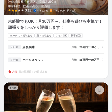
神奈川県 横浜市西区 /
横浜
駅
290m
中華料理、飲茶・点心、居酒屋
3.19
～￥2,999
～￥2,999
42席
未経験でもOK！月30万円～、仕事も遊びも本気で！
頑張りをしっかり評価します！
ボーナス・賞与あり
寮・社宅あり
ネイルOK
新卒歓迎
店長候補
月給：
25万円〜50万円
正社員
ホールスタッフ
月給：
25万円〜50万円
正社員
人気
最終更新日：30日以上前
肉
1
/
21