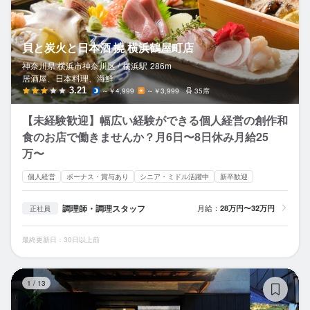
貝と炭火と日本酒 撓 横浜鶴屋町店
神奈川県 横浜市神奈川区 /
横浜
駅
286m
居酒屋、日本料理、海鮮
3.21
～￥4,999
～￥3,999
35席
【未経験歓迎】幅広い経験ができる個人経営の創作和
食のお店で働きませんか？月6日〜8日休み月給25
万〜
個人経営
ボーナス・賞与あり
シニア・ミドル活躍中
新卒歓迎
調理師・調理スタッフ
月給：
28万円〜32万円
正社員
最終更新日：30日以上前
旬
1
/
13