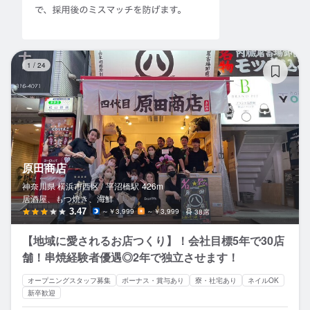
原
1
/
24
原田商店
神奈川県 横浜市西区 /
平沼橋
駅
426m
居酒屋、もつ焼き、海鮮
3.47
～￥3,999
～￥3,999
38席
【地域に愛されるお店つくり】！会社目標5年で30店
舗！串焼経験者優遇◎2年で独立させます！
オープニングスタッフ募集
ボーナス・賞与あり
寮・社宅あり
ネイルOK
新卒歓迎