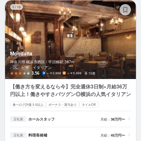
Mo
1
/
13
Mondatta
神奈川県 横浜市西区 /
平沼橋
駅
367m
バル、ピザ、イタリアン
3.56
～￥3,999
～￥5,999
70席
【働き方を変えるなら今】完全週休3日制×月給36万
円以上！働きやすさバツグン◎横浜の人気イタリアン
食べログ評価 3.5以上
ボーナス・賞与あり
ネイルOK
ホールスタッフ
月給：
38万円〜
正社員
料理長候補
月給：
45万円〜
正社員