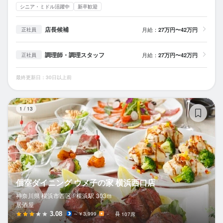
シニア・ミドル活躍中
新卒歓迎
店長候補
月給：
27万円〜42万円
正社員
調理師・調理スタッフ
月給：
27万円〜42万円
正社員
最終更新日：30日以上前
個
1
/
13
個室ダイニング ウメ子の家 横浜西口店
神奈川県 横浜市西区 /
横浜
駅
303m
居酒屋
3.08
～￥3,999
－
107席