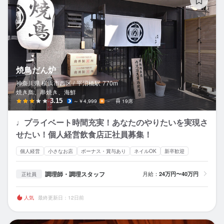
焼鳥だん炉
神奈川県 横浜市西区 /
平沼橋
駅
770m
焼き鳥、串焼き、海鮮
3.15
～￥4,999
－
19席
♩プライベート時間充実！あなたのやりたいを実現さ
せたい！個人経営飲食店正社員募集！
個人経営
小さなお店
ボーナス・賞与あり
ネイルOK
新卒歓迎
調理師・調理スタッフ
月給：
24万円〜40万円
正社員
人気
最終更新日：12日前
E