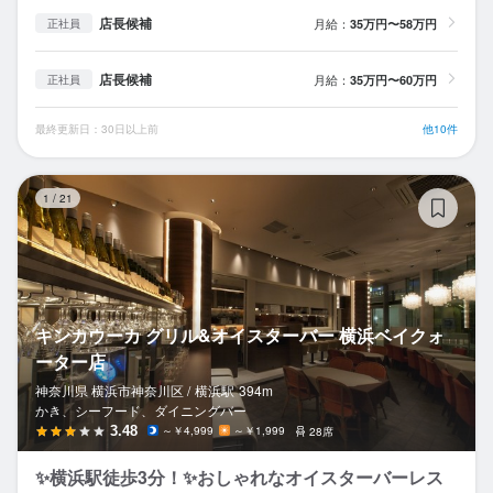
店長候補
月給：
35万円〜58万円
正社員
店長候補
月給：
35万円〜60万円
正社員
最終更新日：30日以上前
他10件
キ
1
/
21
キンカウーカ グリル&オイスターバー 横浜ベイクォ
ーター店
神奈川県 横浜市神奈川区 /
横浜
駅
394m
かき、シーフード、ダイニングバー
3.48
～￥4,999
～￥1,999
28席
✨横浜駅徒歩3分！✨おしゃれなオイスターバーレス