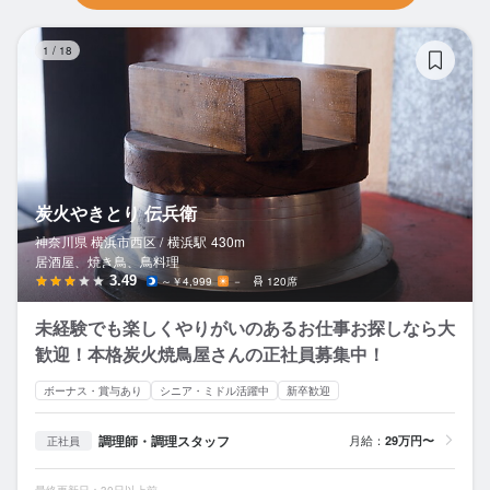
炭
1
/
18
炭火やきとり 伝兵衛
神奈川県 横浜市西区 /
横浜
駅
430m
居酒屋、焼き鳥、鳥料理
3.49
～￥4,999
－
120席
未経験でも楽しくやりがいのあるお仕事お探しなら大
歓迎！本格炭火焼鳥屋さんの正社員募集中！
ボーナス・賞与あり
シニア・ミドル活躍中
新卒歓迎
調理師・調理スタッフ
月給：
29万円〜
正社員
最終更新日：30日以上前