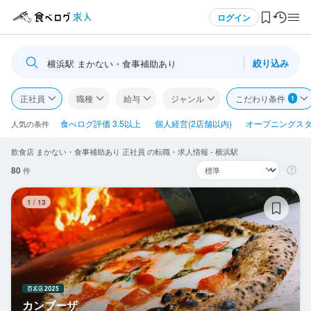
メニュー
ログイン
絞り込み
横浜駅 まかない・食事補助あり
ログイン・無料会員登録
正社員
職種
給与
ジャンル
こだわり条件
1
食べログ求人TOP
食べログ評価 3.5以上
個人経営(2店舗以内)
オープニングス
人気の条件
飲食店 まかない・食事補助あり 正社員 の転職・求人情報 - 横浜駅
求人検索
80
件
マイページ管理
カ
1
/
13
閲覧履歴
気になる求人
検索履歴・保存した条件
カンブーザ