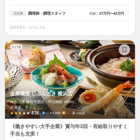
調理師・調理スタッフ
月給：
27万円〜42万円
正社員
最終更新日：30日以上前
全
1
/
13
全席個室 じぶんどき 横浜店
神奈川県 横浜市西区 /
平沼橋
駅
450m
居酒屋、天ぷら
3.16
～￥4,999
－
138席
《働きやすい大手企業》賞与年3回・有給取りやすく
手当も充実！