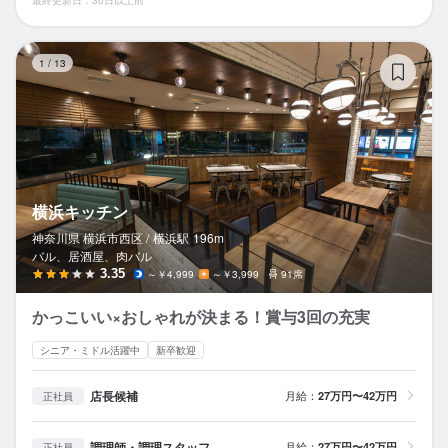
横
1
/
13
横浜キッチン
神奈川県 横浜市西区 /
横浜
駅
196m
バル、居酒屋、肉バル
3.35
～￥4,999
～￥3,999
91席
かっこいい×おしゃれが決まる！賞与3回の充実
シニア・ミドル活躍中
新卒歓迎
店長候補
月給：
27万円〜42万円
正社員
調理師・調理スタッフ
月給：
27万円〜42万円
正社員