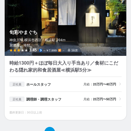
旬彩やまぐち
神奈川県 横浜市西区 /
横浜
駅
394m
居酒屋、海鮮
3.45
～￥7,999
－
38席
時給1300円＋ほぼ毎日大入り手当あり／食材にこだ
わる隠れ家的和食居酒屋≪横浜駅5分≫
ホールスタッフ
月給：
23万円〜40万円
正社員
調理師・調理スタッフ
月給：
23万円〜50万円
正社員
最終更新日：30日以上前