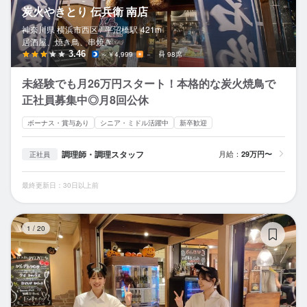
炭火やきとり 伝兵衛 南店
神奈川県 横浜市西区 /
平沼橋
駅
421m
居酒屋、焼き鳥、串焼き
3.46
～￥4,999
－
98席
未経験でも月26万円スタート！本格的な炭火焼鳥で
正社員募集中◎月8回公休
ボーナス・賞与あり
シニア・ミドル活躍中
新卒歓迎
調理師・調理スタッフ
月給：
29万円〜
正社員
最終更新日：30日以上前
横
1
/
20