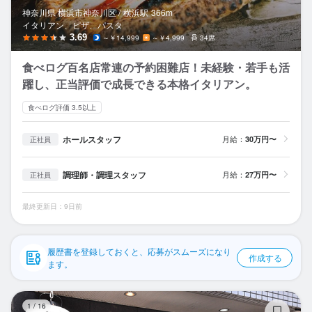
応募履歴
神奈川県 横浜市神奈川区 /
横浜
駅
366m
イタリアン、ピザ、パスタ
WEB履歴書
3.69
～￥14,999
～￥4,999
34席
食べログ百名店常連の予約困難店！未経験・若手も活
スカウト・メルマガ受信設定
躍し、正当評価で成長できる本格イタリアン。
ヘルプ・お問い合わせフォーム
食べログ評価 3.5以上
掲載をご検討の店舗様へ
ホールスタッフ
月給：
30万円〜
正社員
食べログ求人PRESS
調理師・調理スタッフ
月給：
27万円〜
正社員
プライバシーポリシー
最終更新日：9日前
利用規約
企業情報
履歴書を登録しておくと、応募がスムーズになり
作成する
ます。
焼
1
/
16