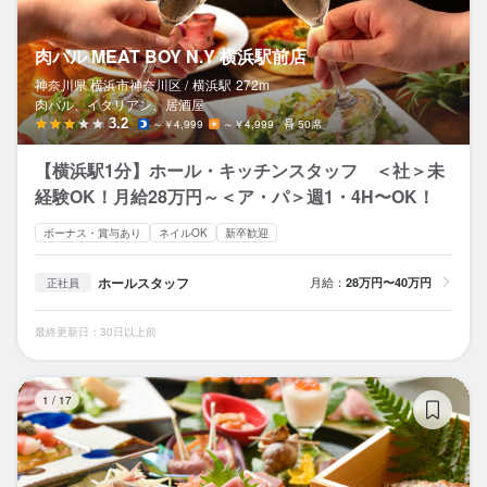
肉バル MEAT BOY N.Y 横浜駅前店
神奈川県 横浜市神奈川区 /
横浜
駅
272m
肉バル、イタリアン、居酒屋
3.2
～￥4,999
～￥4,999
50席
【横浜駅1分】ホール・キッチンスタッフ ＜社＞未
経験OK！月給28万円～＜ア・パ＞週1・4H〜OK！
ボーナス・賞与あり
ネイルOK
新卒歓迎
ホールスタッフ
月給：
28万円〜40万円
正社員
最終更新日：30日以上前
貝
1
/
17