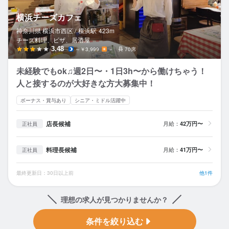
横浜チーズカフェ
神奈川県 横浜市西区 /
横浜
駅
423m
チーズ料理、ピザ、居酒屋
3.48
～￥3,999
－
70席
未経験でもok♫週2日〜・1日3h〜から働けちゃう！
人と接するのが大好きな方大募集中！
ボーナス・賞与あり
シニア・ミドル活躍中
店長候補
月給：
42万円〜
正社員
料理長候補
月給：
41万円〜
正社員
最終更新日：30日以上前
他1件
理想の求人が見つかりませんか？
条件を絞り込む