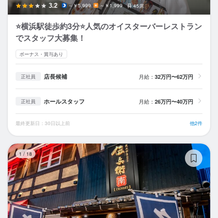
3.2
～￥5,999
～￥1,999
45席
⭐横浜駅徒歩約3分⭐人気のオイスターバーレストラン
でスタッフ大募集！
ボーナス・賞与あり
店長候補
月給：
32万円〜62万円
正社員
ホールスタッフ
月給：
26万円〜40万円
正社員
最終更新日：30日以上前
他2件
炭
1
/
18