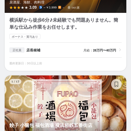
居酒屋、海鮮、肉料理
3.09
～￥3,999
－
141席
横浜駅から徒歩6分♪未経験でも問題ありません。簡
単な仕込み作業をお任せします。
ボーナス・賞与あり
店長候補
月給：
28万円〜40万円
正社員
最終更新日：30日以上前
餃
1
/
17
餃子 小籠包 福包酒場 横浜相鉄五番街店