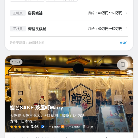
店長候補
月給：
40万円〜50万円
正社員
料理長候補
月給：
40万円〜50万円
正社員
最終更新日：30日以上前
他2件
鮨
1
/
21
鮨とSAKE 茶屋町Marry
大阪府 大阪市北区 /
大阪梅田（阪急）
駅
208m
寿司、日本酒バー
3.46
～￥4,999
～￥1,999
26席