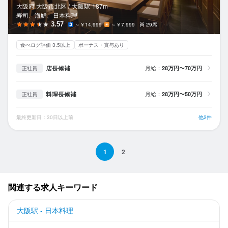
大阪府 大阪市北区 /
大阪
駅
187m
寿司、海鮮、日本料理
3.57
～￥14,999
～￥7,999
29席
食べログ評価 3.5以上
ボーナス・賞与あり
店長候補
月給：
28万円〜70万円
正社員
料理長候補
月給：
28万円〜50万円
正社員
最終更新日：30日以上前
他2件
1
2
関連する求人キーワード
大阪駅 - 日本料理