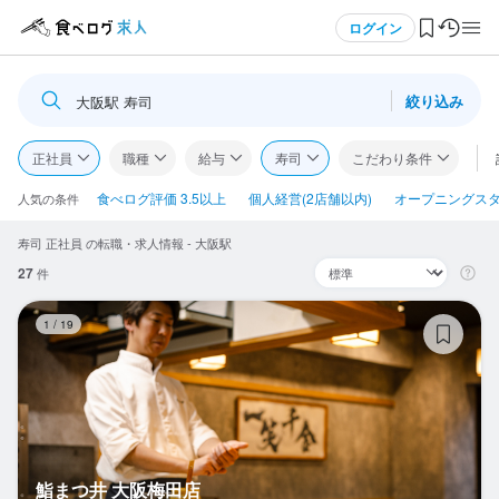
メニュー
ログイン
絞り込み
大阪駅 寿司
ログイン・無料会員登録
正社員
職種
給与
寿司
こだわり条件
食べログ求人TOP
食べログ評価 3.5以上
個人経営(2店舗以内)
オープニングス
人気の条件
寿司 正社員 の転職・求人情報 - 大阪駅
求人検索
27
件
マイページ管理
鮨
1
/
19
閲覧履歴
気になる求人
検索履歴・保存した条件
鮨まつ井 大阪梅田店