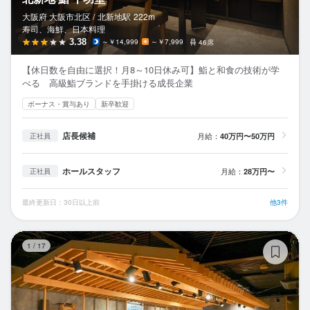
大阪府 大阪市北区 /
北新地
駅
222m
寿司、海鮮、日本料理
3.38
～￥14,999
～￥7,999
46席
【休日数を自由に選択！月8～10日休み可】鮨と和食の技術が学
べる 高級鮨ブランドを手掛ける成長企業
ボーナス・賞与あり
新卒歓迎
店長候補
月給：
40万円〜50万円
正社員
ホールスタッフ
月給：
28万円〜
正社員
最終更新日：30日以上前
他3件
す
1
/
17