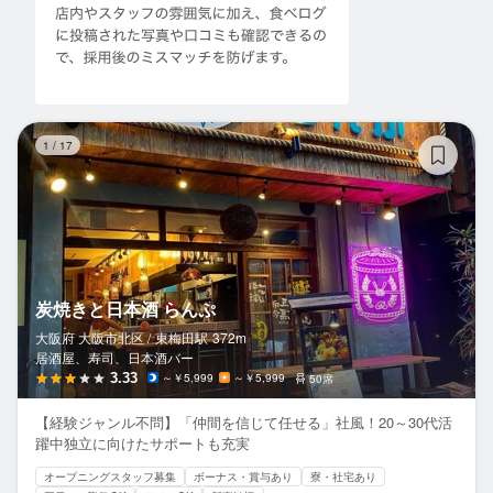
炭
1
/
17
炭焼きと日本酒 らんぷ
大阪府 大阪市北区 /
東梅田
駅
372m
居酒屋、寿司、日本酒バー
3.33
～￥5,999
～￥5,999
50席
【経験ジャンル不問】「仲間を信じて任せる」社風！20～30代活
躍中独立に向けたサポートも充実
オープニングスタッフ募集
ボーナス・賞与あり
寮・社宅あり