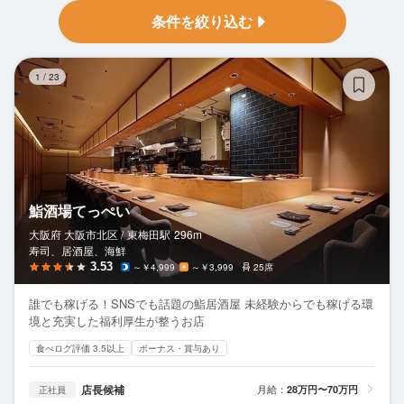
条件を絞り込む
鮨
1
/
23
鮨酒場てっぺい
大阪府 大阪市北区 /
東梅田
駅
296m
寿司、居酒屋、海鮮
3.53
～￥4,999
～￥3,999
25席
誰でも稼げる！SNSでも話題の鮨居酒屋 未経験からでも稼げる環
境と充実した福利厚生が整うお店
食べログ評価 3.5以上
ボーナス・賞与あり
店長候補
月給：
28万円〜70万円
正社員