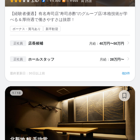
3.47
～￥4,999
～￥999
25席
【経験者優遇】有名寿司店”寿司赤酢”のグループ店/本格技術が学
べる＆厚待遇で働きやすさは抜群！
ボーナス・賞与あり
新卒歓迎
店長候補
月給：
40万円〜50万円
正社員
ホールスタッフ
月給：
28万円〜
正社員
最終更新日：30日以上前
他3件
北
1
/
13
北新地 鮨 千功堂