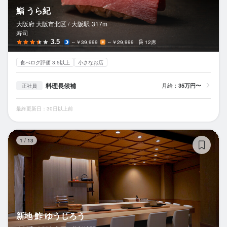
鮨 うら紀
大阪府 大阪市北区 /
大阪
駅
317m
寿司
3.5
～￥39,999
～￥29,999
12席
食べログ評価 3.5以上
小さなお店
料理長候補
月給：
35万円〜
正社員
最終更新日：30日以上前
新
1
/
13
新地 鮓 ゆうじろう