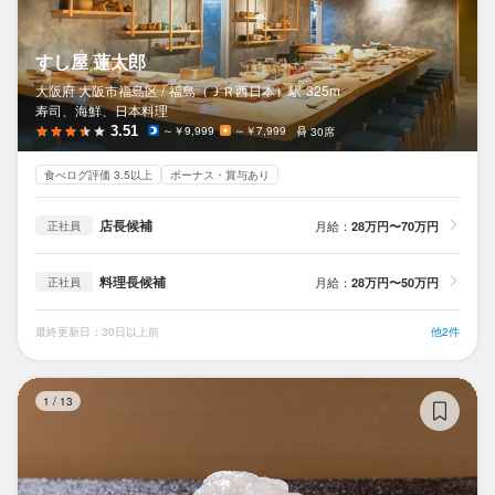
すし屋 蓮太郎
大阪府 大阪市福島区 /
福島（ＪＲ西日本）
駅
325m
寿司、海鮮、日本料理
3.51
～￥9,999
～￥7,999
30席
食べログ評価 3.5以上
ボーナス・賞与あり
店長候補
月給：
28万円〜70万円
正社員
料理長候補
月給：
28万円〜50万円
正社員
最終更新日：30日以上前
他2件
す
1
/
13