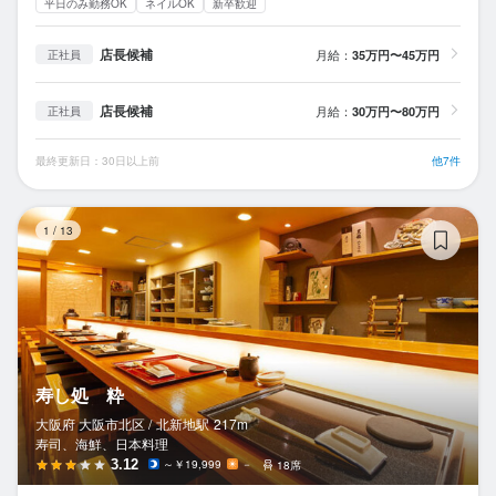
平日のみ勤務OK
ネイルOK
新卒歓迎
店長候補
月給：
35万円〜45万円
正社員
店長候補
月給：
30万円〜80万円
正社員
最終更新日：30日以上前
他7件
寿
1
/
13
寿し処 粋
大阪府 大阪市北区 /
北新地
駅
217m
寿司、海鮮、日本料理
3.12
～￥19,999
－
18席