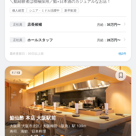
＼鮨経験者は積極採用／鮨×日本酒のカジュアルなお店！
個人経営
シニア・ミドル活躍中
新卒歓迎
店長候補
月給：
35万円〜
正社員
ホールスタッフ
月給：
28万円〜
正社員
最終更新日：30日以上前
他2件
鮨
1
/
13
鮨仙酢 本店 大阪駅前
大阪府 大阪市北区 /
大阪梅田（阪急）
駅
139m
寿司、海鮮、日本料理