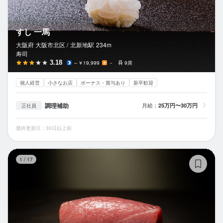
すし 一馬
大阪府 大阪市北区 /
北新地
駅
234m
寿司
3.18
～￥19,999
－
9席
個人経営
小さなお店
ボーナス・賞与あり
新卒歓迎
調理補助
月給：
25万円〜30万円
正社員
最終更新日：30日以上前
鮨
1
/
17