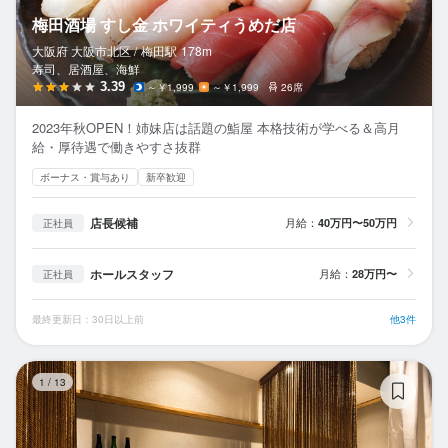
梅田酒場 すし金 ホワイティうめだ店
大阪府 大阪市北区 /
梅田
駅
178m
寿司、居酒屋、海鮮
3.39
～￥1,999
～￥1,999
26席
2023年秋OPEN！姉妹店は話題の鮨屋 本格技術が学べる＆高月
給・厚待遇で働きやすさ抜群
ボーナス・賞与あり
新卒歓迎
店長候補
月給：
40万円〜50万円
正社員
ホールスタッフ
月給：
28万円〜
正社員
最終更新日：30日以上前
他3件
魚
1
/
13