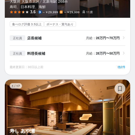
大阪府 大阪市北区 /
北新地
駅
268m
寿司、日本料理、海鮮
3.6
～￥29,999
～￥29,999
11席
食べログ評価 3.5以上
ボーナス・賞与あり
店長候補
月給：
28万円〜70万円
正社員
料理長候補
月給：
28万円〜50万円
正社員
最終更新日：30日以上前
他2件
寿
1
/
17
寿し あや瀬