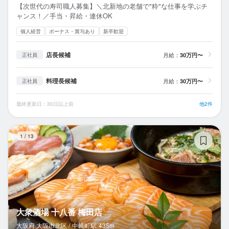
【次世代の寿司職人募集】＼北新地の老舗で"粋"な仕事を学ぶチ
ャンス！／手当・昇給・連休OK
個人経営
ボーナス・賞与あり
新卒歓迎
店長候補
月給：
30万円〜
正社員
料理長候補
月給：
30万円〜
正社員
最終更新日：30日以上前
他2件
大
1
/
13
大衆酒場 十八番 梅田店
大阪府 大阪市北区 /
中崎町
駅
435m