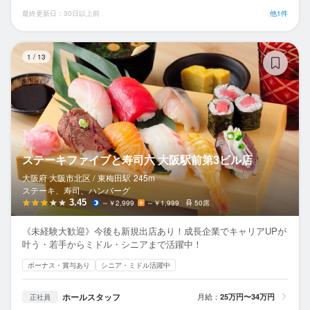
最終更新日：30日以上前
他1件
ス
1
/
13
ステーキファイブと寿司六 大阪駅前第3ビル店
大阪府 大阪市北区 /
東梅田
駅
245m
ステーキ、寿司、ハンバーグ
3.45
～￥2,999
～￥1,999
50席
《未経験大歓迎》今後も新規出店あり！成長企業でキャリアUPが
叶う・若手からミドル・シニアまで活躍中！
ボーナス・賞与あり
シニア・ミドル活躍中
ホールスタッフ
月給：
25万円〜34万円
正社員