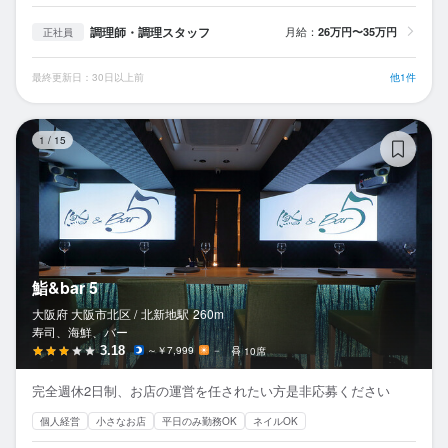
調理師・調理スタッフ
月給：
26万円〜35万円
正社員
最終更新日：30日以上前
他1件
鮨&
1
/
15
鮨&bar 5
大阪府 大阪市北区 /
北新地
駅
260m
寿司、海鮮、バー
3.18
～￥7,999
－
10席
完全週休2日制、お店の運営を任されたい方是非応募ください
個人経営
小さなお店
平日のみ勤務OK
ネイルOK