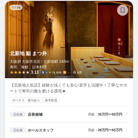
北
1
/
16
北新地 鮨 まつ井
大阪府 大阪市北区 /
北新地
駅
245m
寿司、海鮮、日本料理
3.13
～￥19,999
－
8席
【北新地人気店】経験が浅くても安心/若手も活躍中！丁寧なサポ
ートで寿司の腕を磨ける環境★
ボーナス・賞与あり
新卒歓迎
店長候補
月給：
35万円〜55万円
正社員
ホールスタッフ
月給：
28万円〜55万円
正社員