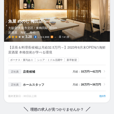
魚屋 めのじ 梅田店
大阪府 大阪市北区 /
東梅田
駅
303m
居酒屋、海鮮、寿司
3.28
～￥4,999
－
141席
【店長＆料理長候補は月給32.5万円～】2023年6月末OPENの海鮮
居酒屋 本格技術が学べる環境
ボーナス・賞与あり
シニア・ミドル活躍中
新卒歓迎
店長候補
月給：
33万円〜42万円
正社員
ホールスタッフ
月給：
28万円〜39万円
正社員
最終更新日：30日以上前
他3件
理想の求人が見つかりませんか？