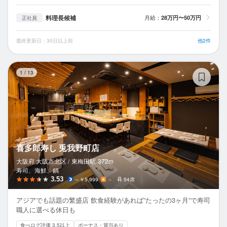
料理長候補
月給：
28万円〜50万円
正社員
最終更新日：30日以上前
他2件
喜
1
/
13
喜多郎寿し 兎我野町店
大阪府 大阪市北区 /
東梅田
駅
372m
寿司、海鮮、鍋
3.53
～￥5,999
－
54席
アジアでも話題の繁盛店 飲食経験があれば”たったの3ヶ月”で寿司
職人に選べる休日も
食べログ評価 3.5以上
ボーナス・賞与あり