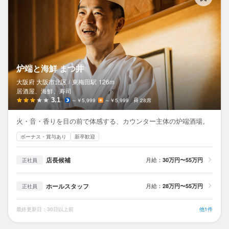
炉端と海鮮 まつ井
大阪府 大阪市北区 /
東梅田
駅
126m
居酒屋、海鮮、寿司
3.1
～￥5,999
～￥5,999
28席
火・音・香りを目の前で体感する、カウンター主体の炉端酒場。
ボーナス・賞与あり
新卒歓迎
店長候補
月給：
30万円〜55万円
正社員
ホールスタッフ
月給：
28万円〜55万円
正社員
最終更新日：30日以上前
他1件