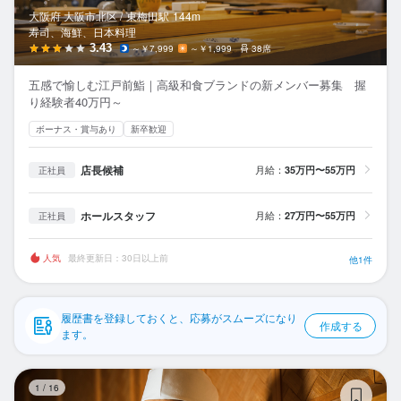
応募履歴
大阪府 大阪市北区 /
東梅田
駅
144m
寿司、海鮮、日本料理
WEB履歴書
3.43
～￥7,999
～￥1,999
38席
五感で愉しむ江戸前鮨｜高級和食ブランドの新メンバー募集 握
スカウト・メルマガ受信設定
り経験者40万円～
ボーナス・賞与あり
新卒歓迎
ヘルプ・お問い合わせフォーム
店長候補
月給：
35万円〜55万円
正社員
掲載をご検討の店舗様へ
食べログ求人PRESS
ホールスタッフ
月給：
27万円〜55万円
正社員
プライバシーポリシー
人気
最終更新日：30日以上前
他1件
利用規約
企業情報
履歴書を登録しておくと、応募がスムーズになり
作成する
ます。
炉
1
/
16