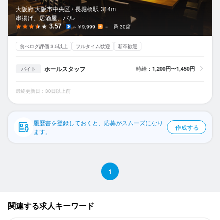
応募履歴
大阪府 大阪市中央区 /
長堀橋
駅
314m
串揚げ、居酒屋、バル
WEB履歴書
3.57
～￥9,999
－
30席
食べログ評価 3.5以上
フルタイム歓迎
新卒歓迎
スカウト・メルマガ受信設定
ホールスタッフ
時給：
1,200円〜1,450円
バイト
ヘルプ・お問い合わせフォーム
最終更新日：30日以上前
掲載をご検討の店舗様へ
食べログ求人PRESS
履歴書を登録しておくと、応募がスムーズになり
作成する
プライバシーポリシー
ます。
利用規約
企業情報
1
関連する求人キーワード