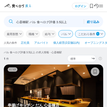
メニュー
ログイン
絞り込み
心斎橋駅 バル 食べログ評価 3.5以上
ログイン・無料会員登録
雇用形態
職種
給与
バル
こだわり条件
1
食べログ求人TOP
正社員
アルバイト
個人経営(2店舗以内)
オープニングス
人気の条件
バル 食べログ評価 3.5以上 の求人情報 - 心斎橋駅
求人検索
1
件
マイページ管理
串
1
/
17
閲覧履歴
気になる求人
検索履歴・保存した条件
串揚げキッチン だん 心斎橋店