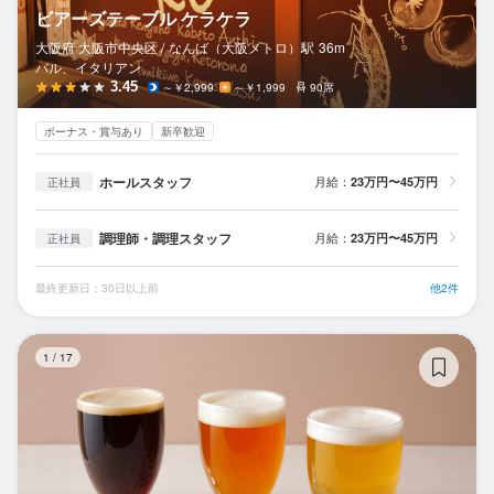
ビアーズテーブル ケラケラ
大阪府 大阪市中央区 /
なんば（大阪メトロ）
駅
36m
バル、イタリアン
3.45
～￥2,999
～￥1,999
90席
ボーナス・賞与あり
新卒歓迎
ホールスタッフ
月給：
23万円〜45万円
正社員
調理師・調理スタッフ
月給：
23万円〜45万円
正社員
最終更新日：30日以上前
他2件
ヨ
1
/
17