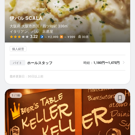
伊バル SCALA
大阪府 大阪市西区 /
四ツ橋
駅
336m
イタリアン、バル、居酒屋
3.22
～￥2,999
～￥999
30席
個人経営
ホールスタッフ
時給：
1,180円〜1,475円
バイト
最終更新日：30日以上前
ビ
1
/
16