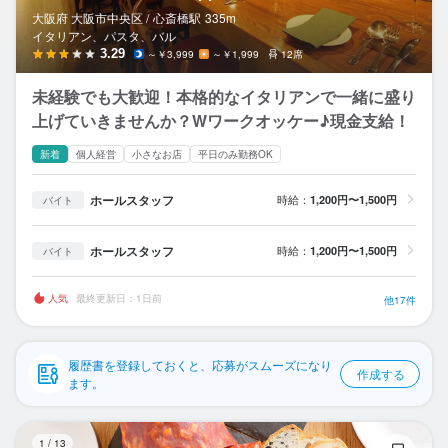
応募履歴
大阪府 大阪市中央区 /
心斎橋
駅
335m
イタリアン、パスタ、バル
WEB履歴書
3.29
～￥3,999
～￥1,999
12席
未経験でも大歓迎！本格的なイタリアンで一緒に盛り
スカウト・メルマガ受信設定
上げていきませんか？Wワークオッケー♪現金支給！
ヘルプ・お問い合わせフォーム
新着
個人経営
小さなお店
平日のみ勤務OK
掲載をご検討の店舗様へ
ホールスタッフ
時給：
1,200円〜1,500円
バイト
食べログ求人PRESS
ホールスタッフ
時給：
1,200円〜1,500円
バイト
プライバシーポリシー
利用規約
人気
最終更新日：1日前
他17件
企業情報
履歴書を登録しておくと、応募がスムーズになり
作成する
ます。
P
1
/
13