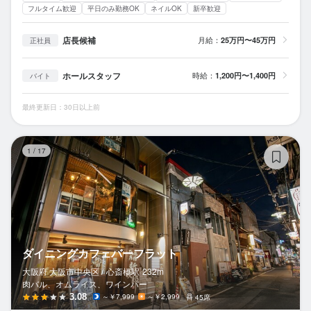
フルタイム歓迎
平日のみ勤務OK
ネイルOK
新卒歓迎
店長候補
月給：
25万円〜45万円
正社員
ホールスタッフ
時給：
1,200円〜1,400円
バイト
最終更新日：30日以上前
ダ
1
/
17
ダイニングカフェバーフラット
大阪府 大阪市中央区 /
心斎橋
駅
232m
肉バル、オムライス、ワインバー
3.08
～￥7,999
～￥2,999
45席