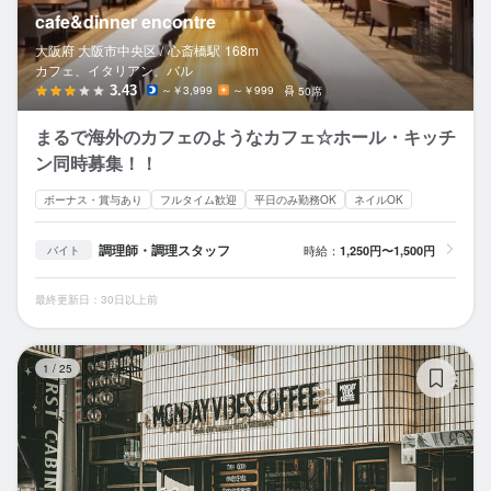
cafe&dinner encontre
大阪府 大阪市中央区 /
心斎橋
駅
168m
カフェ、イタリアン、バル
3.43
～￥3,999
～￥999
50席
まるで海外のカフェのようなカフェ☆ホール・キッチ
ン同時募集！！
ボーナス・賞与あり
フルタイム歓迎
平日のみ勤務OK
ネイルOK
調理師・調理スタッフ
時給：
1,250円〜1,500円
バイト
最終更新日：30日以上前
MO
1
/
25