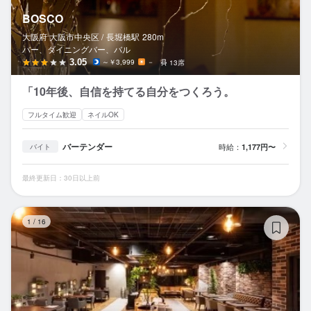
BOSCO
大阪府 大阪市中央区 /
長堀橋
駅
280m
バー、ダイニングバー、バル
3.05
～￥3,999
－
13席
「10年後、自信を持てる自分をつくろう。
フルタイム歓迎
ネイルOK
バーテンダー
時給：
1,177円〜
バイト
最終更新日：30日以上前
ca
1
/
16