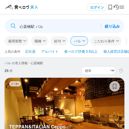
メニュー
ログイン
絞り込み
心斎橋駅 バル
ログイン・無料会員登録
雇用形態
職種
給与
バル
こだわり条件
食べログ求人TOP
正社員
アルバイト
食べログ評価 3.5以上
個人経営(2店舗
人気の条件
バル の求人情報 - 心斎橋駅
求人検索
25
件
マイページ管理
TE
1
/
21
閲覧履歴
気になる求人
検索履歴・保存した条件
TEPPAN&ITALIAN Ceppo