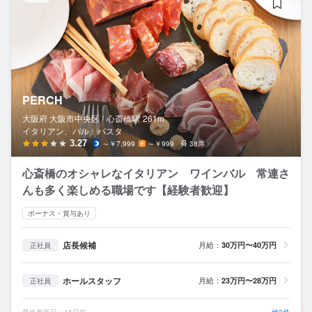
PERCH
大阪府 大阪市中央区 /
心斎橋
駅
261m
イタリアン、バル、パスタ
3.27
～￥7,999
～￥999
38席
心斎橋のオシャレなイタリアン ワインバル 常連さ
んも多く楽しめる職場です【経験者歓迎】
ボーナス・賞与あり
店長候補
月給：
30万円〜40万円
正社員
ホールスタッフ
月給：
23万円〜28万円
正社員
最終更新日：15日前
他3件