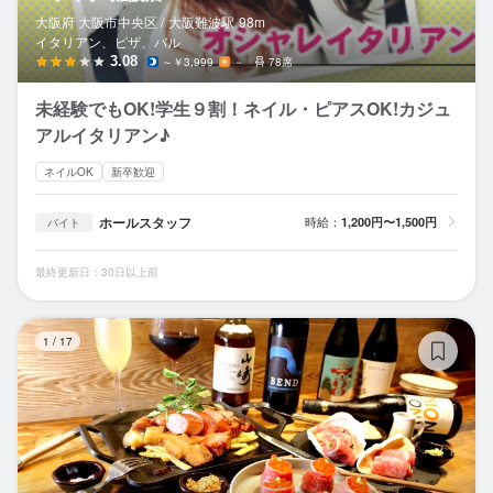
大阪府 大阪市中央区 /
大阪難波
駅
98m
イタリアン、ピザ、バル
3.08
～￥3,999
－
78席
未経験でもOK!学生９割！ネイル・ピアスOK!カジュ
アルイタリアン♪
ネイルOK
新卒歓迎
ホールスタッフ
時給：
1,200円〜1,500円
バイト
最終更新日：30日以上前
肉
1
/
17