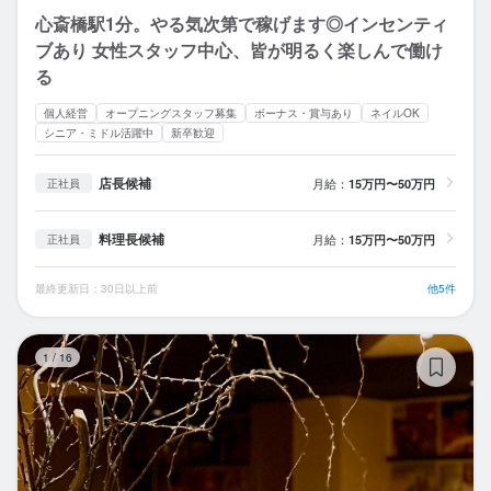
心斎橋駅1分。やる気次第で稼げます◎インセンティ
ブあり 女性スタッフ中心、皆が明るく楽しんで働け
る
個人経営
オープニングスタッフ募集
ボーナス・賞与あり
ネイルOK
シニア・ミドル活躍中
新卒歓迎
店長候補
月給：
15万円〜50万円
正社員
料理長候補
月給：
15万円〜50万円
正社員
最終更新日：30日以上前
他5件
B
1
/
16