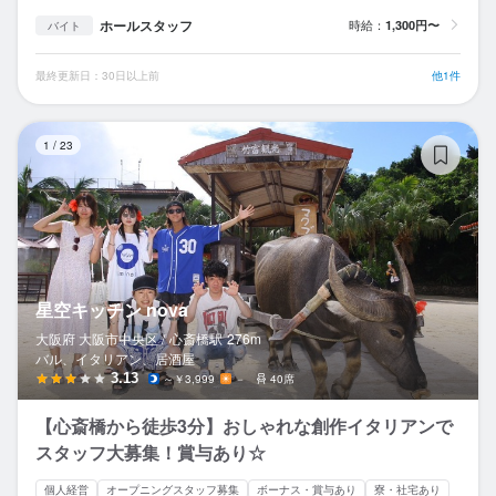
ホールスタッフ
時給：
1,300円〜
バイト
最終更新日：30日以上前
他1件
星
1
/
23
星空キッチン nova
大阪府 大阪市中央区 /
心斎橋
駅
276m
バル、イタリアン、居酒屋
3.13
～￥3,999
－
40席
【心斎橋から徒歩3分】おしゃれな創作イタリアンで
スタッフ大募集！賞与あり☆
個人経営
オープニングスタッフ募集
ボーナス・賞与あり
寮・社宅あり