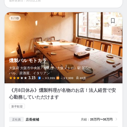
最終更新日：30日以上前
燻
1
/
13
燻製バル モトカラ
大阪府 大阪市中央区 /
なんば（大阪メトロ）
駅
305m
バル、居酒屋、イタリアン
3.15
～￥3,999
～￥2,999
48席
《月8日休み》燻製料理が名物のお店！法人経営で安
心勤務していただけます
新卒歓迎
店長候補
月給：
25万円〜35万円
正社員