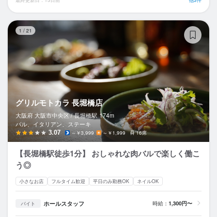
グ
1
/
21
グリルモトカラ 長堀橋店
大阪府 大阪市中央区 /
長堀橋
駅
174m
バル、イタリアン、ステーキ
3.07
～￥3,999
～￥1,999
16席
【長堀橋駅徒歩1分】 おしゃれな肉バルで楽しく働こ
う◎
小さなお店
フルタイム歓迎
平日のみ勤務OK
ネイルOK
ホールスタッフ
時給：
1,300円〜
バイト