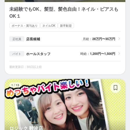
未経験でもOK、髪型、髪色自由！ネイル・ピアスも
OK１
ボーナス・賞与あり
ネイルOK
新卒歓迎
店長候補
月給：
28万円〜35万円
正社員
ホールスタッフ
時給：
1,200円〜1,500円
バイト
最終更新日：30日以上前
ロ
1
/
13
ロジック 難波店