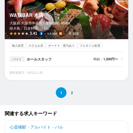
WA鶏BAR 本店
大阪府 大阪市中央区 /
長堀橋
駅
404m
焼き鳥、日本料理、バル
3.41
～￥4,999
－
30席
個人経営
小さなお店
ボーナス・賞与あり
フルタイム歓迎
ホールスタッフ
時給：
1,200円〜
バイト
最終更新日：30日以上前
1
2
関連する求人キーワード
心斎橋駅 - アルバイト - バル