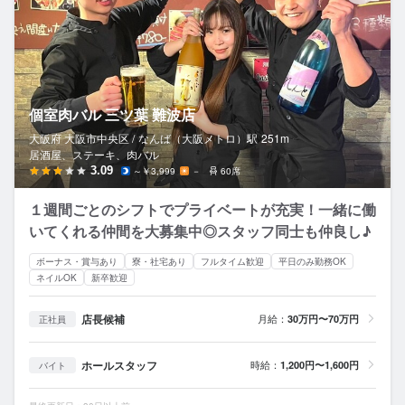
個室肉バル 三ツ葉 難波店
大阪府 大阪市中央区 /
なんば（大阪メトロ）
駅
251m
居酒屋、ステーキ、肉バル
3.09
～￥3,999
－
60席
１週間ごとのシフトでプライベートが充実！一緒に働
いてくれる仲間を大募集中◎スタッフ同士も仲良し♪
ボーナス・賞与あり
寮・社宅あり
フルタイム歓迎
平日のみ勤務OK
ネイルOK
新卒歓迎
店長候補
月給：
30万円〜70万円
正社員
ホールスタッフ
時給：
1,200円〜1,600円
バイト