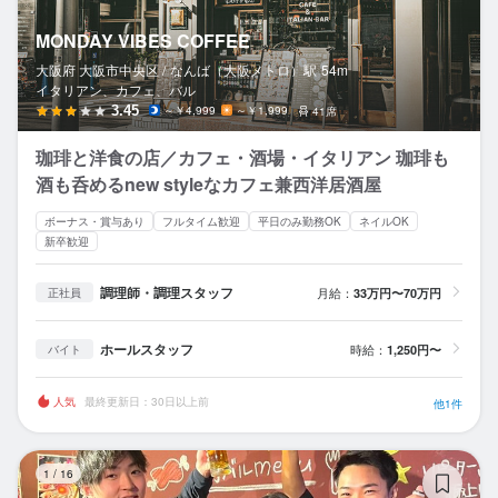
MONDAY VIBES COFFEE
大阪府 大阪市中央区 /
なんば（大阪メトロ）
駅
54m
イタリアン、カフェ、バル
3.45
～￥4,999
～￥1,999
41席
珈琲と洋食の店／カフェ・酒場・イタリアン 珈琲も
酒も呑めるnew styleなカフェ兼西洋居酒屋
ボーナス・賞与あり
フルタイム歓迎
平日のみ勤務OK
ネイルOK
新卒歓迎
調理師・調理スタッフ
月給：
33万円〜70万円
正社員
ホールスタッフ
時給：
1,250円〜
バイト
人気
最終更新日：30日以上前
他1件
個
1
/
16