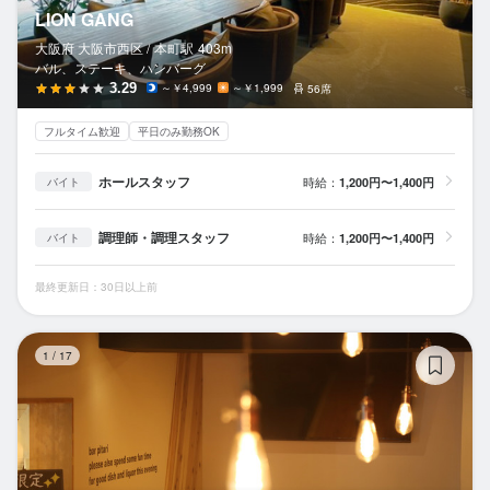
LION GANG
大阪府 大阪市西区 /
本町
駅
403m
バル、ステーキ、ハンバーグ
3.29
～￥4,999
～￥1,999
56席
フルタイム歓迎
平日のみ勤務OK
ホールスタッフ
時給：
1,200円〜1,400円
バイト
調理師・調理スタッフ
時給：
1,200円〜1,400円
バイト
最終更新日：30日以上前
炭
1
/
17