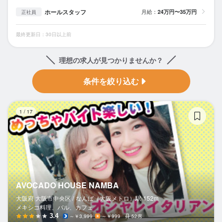
ホールスタッフ
月給：
24万円〜35万円
正社員
最終更新日：30日以上前
理想の求人が見つかりませんか？
条件を絞り込む
AV
1
/
17
AVOCADO HOUSE NAMBA
大阪府 大阪市中央区 /
なんば（大阪メトロ）
駅
152m
メキシコ料理、バル、カフェ
3.4
～￥3,999
～￥999
52席