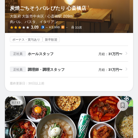
炭焼ごちそうバル ぴたり 心斎橋店
大阪府 大阪市中央区 /
心斎橋
駅
209m
肉バル、パスタ、イタリアン
3.09
～￥3,999
－
33席
ボーナス・賞与あり
新卒歓迎
ホールスタッフ
月給：
31万円〜
正社員
調理師・調理スタッフ
月給：
31万円〜
正社員
最終更新日：30日以上前
コ
1
/
17