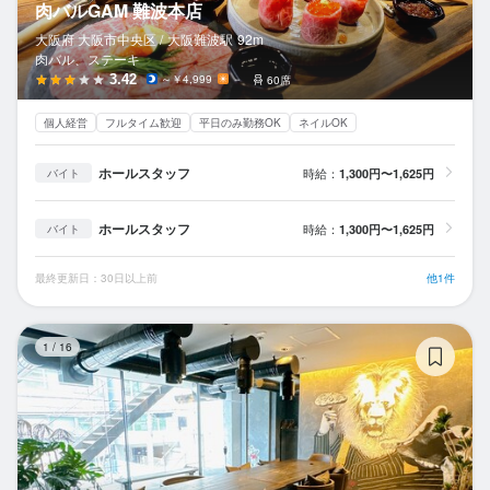
肉バルGAM 難波本店
大阪府 大阪市中央区 /
大阪難波
駅
92m
肉バル、ステーキ
3.42
～￥4,999
－
60席
個人経営
フルタイム歓迎
平日のみ勤務OK
ネイルOK
ホールスタッフ
時給：
1,300円〜1,625円
バイト
ホールスタッフ
時給：
1,300円〜1,625円
バイト
最終更新日：30日以上前
他1件
LI
1
/
16