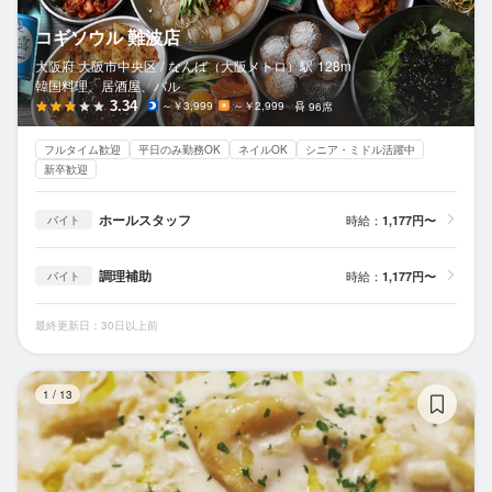
コギソウル 難波店
大阪府 大阪市中央区 /
なんば（大阪メトロ）
駅
128m
韓国料理、居酒屋、バル
3.34
～￥3,999
～￥2,999
96席
フルタイム歓迎
平日のみ勤務OK
ネイルOK
シニア・ミドル活躍中
新卒歓迎
ホールスタッフ
時給：
1,177円〜
バイト
調理補助
時給：
1,177円〜
バイト
最終更新日：30日以上前
伊
1
/
13