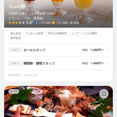
ヨルの部
大阪府 大阪市西区 /
本町
駅
241m
ビアバー、バル、居酒屋
3.37
～￥3,999
～￥1,999
46席
個人経営
フルタイム歓迎
平日のみ勤務OK
シニア・ミドル活躍中
新卒歓迎
ホールスタッフ
時給：
1,350円〜
バイト
調理師・調理スタッフ
時給：
1,400円〜
バイト
最終更新日：30日以上前
W
1
/
17