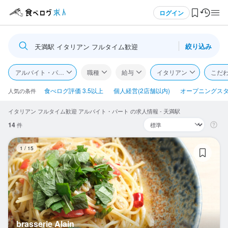
メニュー
ログイン
絞り込み
天満駅 イタリアン フルタイム歓迎
ログイン・無料会員登録
アルバイト・パート
職種
給与
イタリアン
こだ
食べログ求人TOP
食べログ評価 3.5以上
個人経営(2店舗以内)
オープニングス
人気の条件
イタリアン フルタイム歓迎 アルバイト・パート の求人情報 - 天満駅
求人検索
14
件
マイページ管理
br
1
/
15
閲覧履歴
気になる求人
検索履歴・保存した条件
brasserie Alain