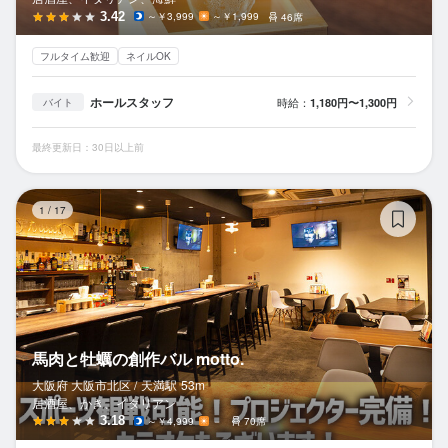
3.42
～￥3,999
～￥1,999
46席
フルタイム歓迎
ネイルOK
ホールスタッフ
時給：
1,180円〜1,300円
バイト
最終更新日：30日以上前
馬
1
/
17
馬肉と牡蠣の創作バル motto.
大阪府 大阪市北区 /
天満
駅
53m
居酒屋、かき、イタリアン
3.18
～￥4,999
－
70席