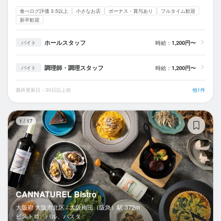
食べログ評価 3.5以上
小さなお店
ボーナス・賞与あり
フルタイム歓迎
新卒歓迎
ホールスタッフ
時給：
1,200円〜
バイト
調理師・調理スタッフ
時給：
1,200円〜
バイト
最終更新日：30日以上前
他1件
CA
1
/
17
CANNATUREL Bistro
大阪府 大阪市北区 /
大阪梅田（阪急）
駅
372m
ビストロ、バル、パスタ