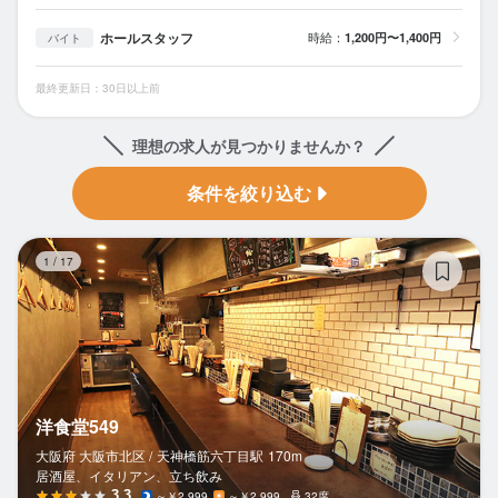
ホールスタッフ
時給：
1,200円〜1,400円
バイト
最終更新日：30日以上前
理想の求人が見つかりませんか？
条件を絞り込む
洋
1
/
17
洋食堂549
大阪府 大阪市北区 /
天神橋筋六丁目
駅
170m
居酒屋、イタリアン、立ち飲み
3.3
～￥2,999
～￥2,999
32席