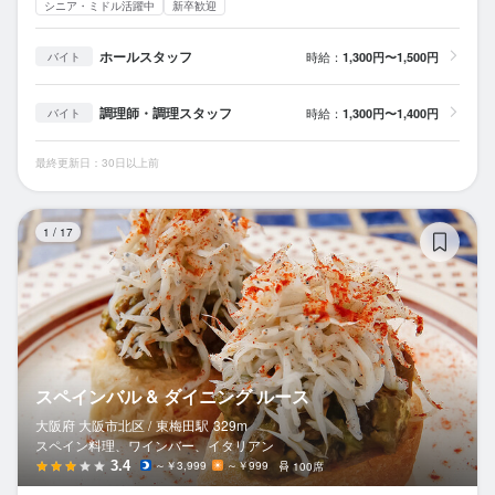
シニア・ミドル活躍中
新卒歓迎
ホールスタッフ
時給：
1,300円〜1,500円
バイト
調理師・調理スタッフ
時給：
1,300円〜1,400円
バイト
最終更新日：30日以上前
ス
1
/
17
スペインバル & ダイニング ルース
大阪府 大阪市北区 /
東梅田
駅
329m
スペイン料理、ワインバー、イタリアン
3.4
～￥3,999
～￥999
100席