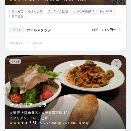
個人経営
小さなお店
フルタイム歓迎
平日のみ勤務OK
ネイルOK
新卒歓迎
ホールスタッフ
時給：
1,177円〜
バイト
最終更新日：30日以上前
オ
1
/
13
オステリア・ミラ
大阪府 大阪市北区 /
大阪天満宮
駅
124m
イタリアン、バル、ピザ
3.31
～￥3,999
～￥1,999
35席