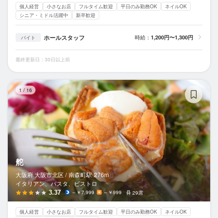
個人経営
小さなお店
フルタイム歓迎
平日のみ勤務OK
ネイルOK
シニア・ミドル活躍中
新卒歓迎
ホールスタッフ
時給：
1,200円〜1,300円
バイト
最終更新日：30日以上前
舵
1
/
16
舵
大阪府 大阪市北区 /
南森町
駅
276m
イタリアン、パスタ、ビストロ
3.37
～￥7,999
～￥999
29席
個人経営
小さなお店
フルタイム歓迎
平日のみ勤務OK
ネイルOK