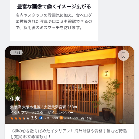
伊
1
/
13
伊庵
大阪府 大阪市北区 /
大阪天満宮
駅
268m
イタリアン、パスタ、ダイニングバー
3.5
～￥5,999
～￥1,999
13席
《和の心を散りばめたイタリアン》海外研修や資格手当など待遇
も充実 独立希望歓迎！