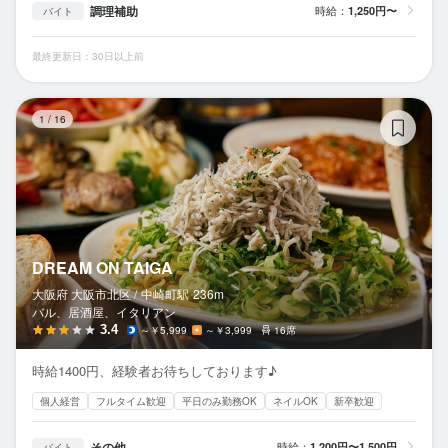
調理補助
時給：
1,250円〜
バイト
最終更新日：30日以上前
DR
1
/
16
DREAM ON TAIGA
大阪府 大阪市北区 /
中崎町
駅
236m
バル、居酒屋、イタリアン
3.4
～￥5,999
～￥3,999
16席
時給1400円、経験者お待ちしております♪
個人経営
フルタイム歓迎
平日のみ勤務OK
ネイルOK
新卒歓迎
その他
時給：
1,200円〜1,500円
バイト