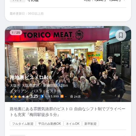
最終更新日：30日以上前
路
1
/
25
路地裏ビストロ816
大阪府 大阪市北区 /
東梅田
駅
428m
イタリアン、パスタ、ビストロ
3.25
～￥5,999
－
24席
路地裏にある雰囲気抜群のビストロ 自由なシフト制でプライベー
トも充実『梅田駅徒歩５分』
フルタイム歓迎
平日のみ勤務OK
ネイルOK
新卒歓迎