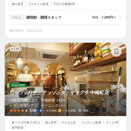
個人経営
フルタイム歓迎
平日のみ勤務OK
調理師・調理スタッフ
時給：
1,200円〜
バイト
最終更新日：30日以上前
ピ
1
/
17
ピッツェリア・アッソ・ダ・ヤマグチ 中崎町店
大阪府 大阪市北区 /
中崎町
駅
242m
ピザ、イタリアン、ダイニングバー
3.66
～￥3,999
～￥2,999
18席
食べログ評価 3.5以上
個人経営
小さなお店
フルタイム歓迎
ネイルOK
新卒歓迎