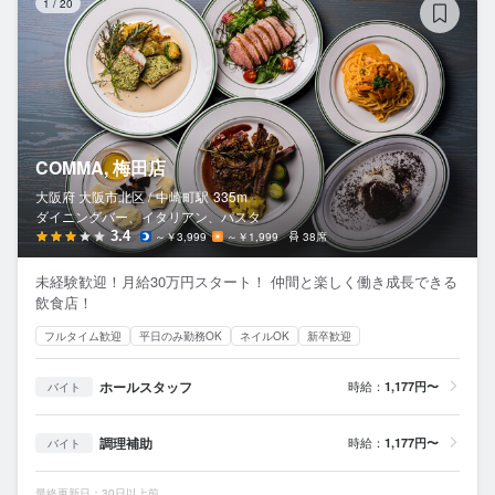
1
/
20
COMMA, 梅田店
大阪府 大阪市北区 /
中崎町
駅
335m
ダイニングバー、イタリアン、パスタ
3.4
～￥3,999
～￥1,999
38席
未経験歓迎！月給30万円スタート！ 仲間と楽しく働き成長できる
飲食店！
フルタイム歓迎
平日のみ勤務OK
ネイルOK
新卒歓迎
ホールスタッフ
時給：
1,177円〜
バイト
調理補助
時給：
1,177円〜
バイト
最終更新日：30日以上前