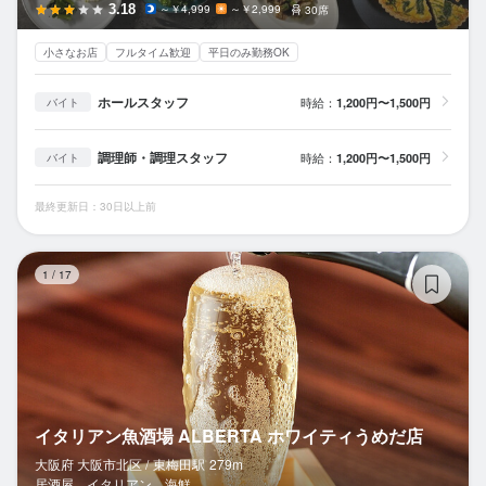
3.18
～￥4,999
～￥2,999
30席
小さなお店
フルタイム歓迎
平日のみ勤務OK
ホールスタッフ
時給：
1,200円〜1,500円
バイト
調理師・調理スタッフ
時給：
1,200円〜1,500円
バイト
最終更新日：30日以上前
イ
1
/
17
イタリアン魚酒場 ALBERTA ホワイティうめだ店
大阪府 大阪市北区 /
東梅田
駅
279m
居酒屋、イタリアン、海鮮