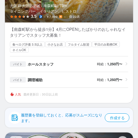
応募履歴
大阪府 大阪市北区 /
南森町
駅
73m
ダイニングバー、イタリアン、ビストロ
WEB履歴書
3.5
～￥7,999
－
22席
【南森町駅から徒歩1分】4月にOPENしたばかりのおしゃれなイ
スカウト・メルマガ受信設定
タリアンでスタッフ大募集！
食べログ評価 3.5以上
小さなお店
フルタイム歓迎
平日のみ勤務OK
ヘルプ・お問い合わせフォーム
ネイルOK
掲載をご検討の店舗様へ
ホールスタッフ
時給：
1,250円〜
バイト
食べログ求人PRESS
調理補助
時給：
1,250円〜
バイト
プライバシーポリシー
利用規約
人気
最終更新日：30日以上前
企業情報
履歴書を登録しておくと、応募がスムーズになり
作成する
ます。
C