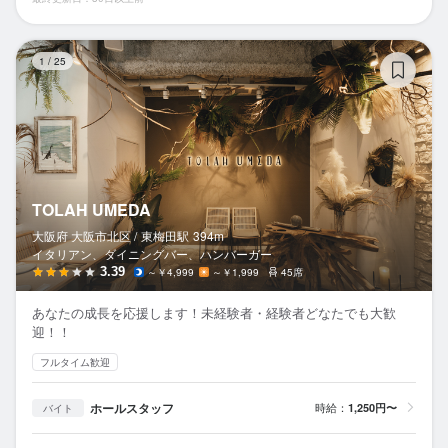
TO
1
/
25
TOLAH UMEDA
大阪府 大阪市北区 /
東梅田
駅
394m
イタリアン、ダイニングバー、ハンバーガー
3.39
～￥4,999
～￥1,999
45席
あなたの成長を応援します！未経験者・経験者どなたでも大歓
迎！！
フルタイム歓迎
ホールスタッフ
時給：
1,250円〜
バイト