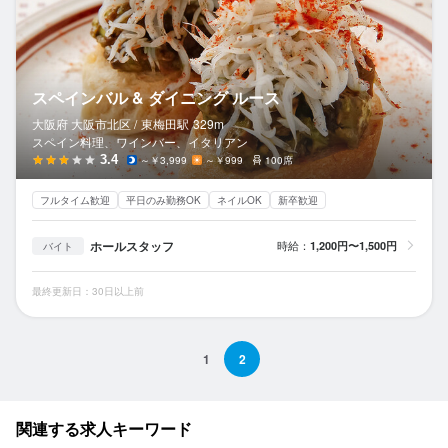
スペインバル & ダイニング ルース
大阪府 大阪市北区 /
東梅田
駅
329m
スペイン料理、ワインバー、イタリアン
3.4
～￥3,999
～￥999
100席
フルタイム歓迎
平日のみ勤務OK
ネイルOK
新卒歓迎
ホールスタッフ
時給：
1,200円〜1,500円
バイト
最終更新日：30日以上前
1
2
関連する求人キーワード