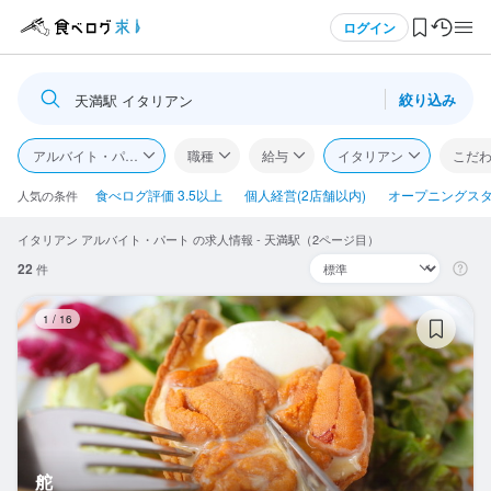
メニュー
ログイン
絞り込み
天満駅 イタリアン
ログイン・無料会員登録
アルバイト・パート
職種
給与
イタリアン
こだ
食べログ求人TOP
食べログ評価 3.5以上
個人経営(2店舗以内)
オープニングス
人気の条件
イタリアン アルバイト・パート の求人情報 - 天満駅（2ページ目）
求人検索
22
件
マイページ管理
舵
1
/
16
閲覧履歴
気になる求人
検索履歴・保存した条件
舵