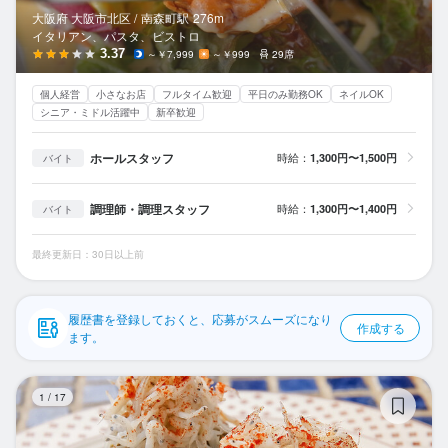
応募履歴
大阪府 大阪市北区 /
南森町
駅
276m
イタリアン、パスタ、ビストロ
WEB履歴書
3.37
～￥7,999
～￥999
29席
個人経営
小さなお店
フルタイム歓迎
平日のみ勤務OK
ネイルOK
スカウト・メルマガ受信設定
シニア・ミドル活躍中
新卒歓迎
ヘルプ・お問い合わせフォーム
ホールスタッフ
時給：
1,300円〜1,500円
バイト
掲載をご検討の店舗様へ
調理師・調理スタッフ
時給：
1,300円〜1,400円
バイト
食べログ求人PRESS
最終更新日：30日以上前
プライバシーポリシー
利用規約
履歴書を登録しておくと、応募がスムーズになり
作成する
企業情報
ます。
ス
1
/
17