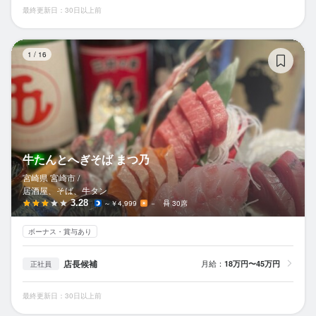
最終更新日：30日以上前
牛
1
/
16
牛たんとへぎそば まつ乃
宮崎県 宮崎市 /
居酒屋、そば、牛タン
3.28
～￥4,999
－
30席
ボーナス・賞与あり
店長候補
月給：
18万円〜45万円
正社員
最終更新日：30日以上前