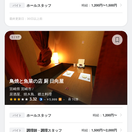
ホールスタッフ
時給：
1,200円〜1,500円
バイト
最終更新日：30日以上前
鳥
1
/
17
鳥焼と魚菜の店 厨 日向屋
宮崎県 宮崎市 /
居酒屋、焼き鳥、郷土料理
3.32
～￥5,999
－
70席
ホールスタッフ
時給：
1,200円〜
バイト
調理師・調理スタッフ
時給：
1,500円〜2,000円
バイト