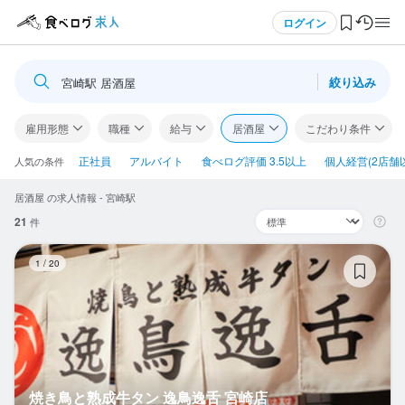
メニュー
ログイン
絞り込み
宮崎駅 居酒屋
ログイン・無料会員登録
雇用形態
職種
給与
居酒屋
こだわり条件
食べログ求人TOP
正社員
アルバイト
食べログ評価 3.5以上
個人経営(2店舗
人気の条件
居酒屋 の求人情報 - 宮崎駅
求人検索
21
件
マイページ管理
焼
1
/
20
閲覧履歴
気になる求人
検索履歴・保存した条件
焼き鳥と熟成牛タン 逸鳥逸舌 宮崎店