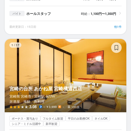
ホールスタッフ
時給：
1,100円〜1,350円
バイト
最終更新日：15日前
他1件
宮
1
/
17
宮崎の台所 あかね屋 宮崎橘通西店
宮崎県 宮崎市 /
宮崎
駅
977m
居酒屋、海鮮、鳥料理
3.08
～￥3,999
－
130席
ボーナス・賞与あり
フルタイム歓迎
平日のみ勤務OK
ネイルOK
シニア・ミドル活躍中
新卒歓迎