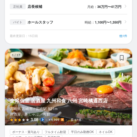
店長候補
月給：
36万円〜41万円
正社員
ホールスタッフ
時給：
1,100円〜1,350円
バイト
最終更新日：15日前
他1件
全
1
/
17
全席個室 居酒屋 九州和食 八州 宮崎橘通西店
宮崎県 宮崎市 /
宮崎
駅
921m
居酒屋、豚しゃぶ、海鮮
3.08
～￥4,999
－
67席
ボーナス・賞与あり
フルタイム歓迎
平日のみ勤務OK
ネイルOK