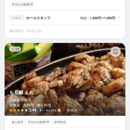
平日のみ勤務OK
ホールスタッフ
時給：
1,200円〜1,500円
バイト
最終更新日：30日以上前
も
1
/
17
もも鐵 えん
宮崎県 宮崎市 /
居酒屋、鳥料理、郷土料理
3.44
～￥4,999
－
95席
個人経営
平日のみ勤務OK
新卒歓迎