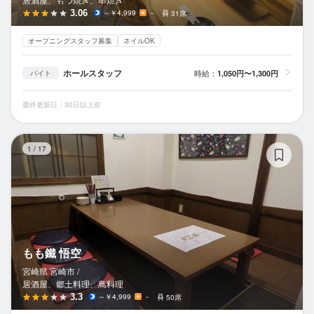
3.06
～￥4,999
－
31席
オープニングスタッフ募集
ネイルOK
ホールスタッフ
時給：
1,050円〜1,300円
バイト
最終更新日：30日以上前
も
1
/
17
もも鐵 悟空
宮崎県 宮崎市 /
居酒屋、郷土料理、鳥料理
3.3
～￥4,999
－
50席