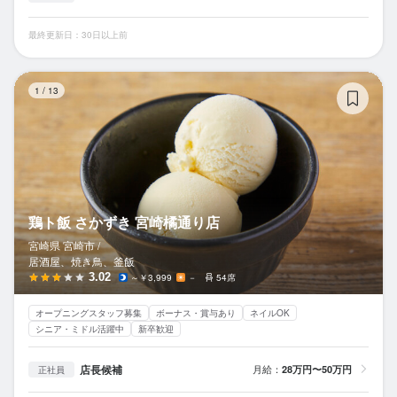
最終更新日：30日以上前
鶏
1
/
13
鶏ト飯 さかずき 宮崎橘通り店
宮崎県 宮崎市 /
居酒屋、焼き鳥、釜飯
3.02
～￥3,999
－
54席
オープニングスタッフ募集
ボーナス・賞与あり
ネイルOK
シニア・ミドル活躍中
新卒歓迎
店長候補
月給：
28万円〜50万円
正社員