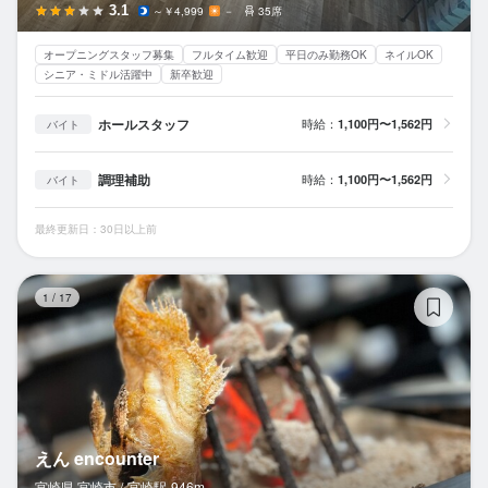
3.1
～￥4,999
－
35席
オープニングスタッフ募集
フルタイム歓迎
平日のみ勤務OK
ネイルOK
シニア・ミドル活躍中
新卒歓迎
ホールスタッフ
時給：
1,100円〜1,562円
バイト
調理補助
時給：
1,100円〜1,562円
バイト
最終更新日：30日以上前
えん
1
/
17
えん encounter
宮崎県 宮崎市 /
宮崎
駅
946m