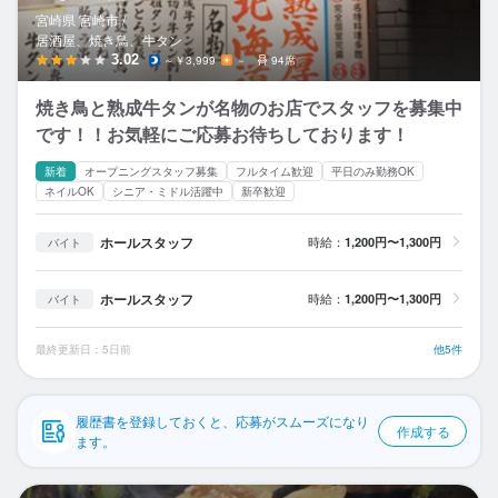
応募履歴
宮崎県 宮崎市 /
居酒屋、焼き鳥、牛タン
WEB履歴書
3.02
～￥3,999
－
94席
焼き鳥と熟成牛タンが名物のお店でスタッフを募集中
スカウト・メルマガ受信設定
です！！お気軽にご応募お待ちしております！
ヘルプ・お問い合わせフォーム
新着
オープニングスタッフ募集
フルタイム歓迎
平日のみ勤務OK
ネイルOK
シニア・ミドル活躍中
新卒歓迎
掲載をご検討の店舗様へ
ホールスタッフ
時給：
1,200円〜1,300円
バイト
食べログ求人PRESS
プライバシーポリシー
ホールスタッフ
時給：
1,200円〜1,300円
バイト
利用規約
最終更新日：5日前
他5件
企業情報
履歴書を登録しておくと、応募がスムーズになり
作成する
ます。
串