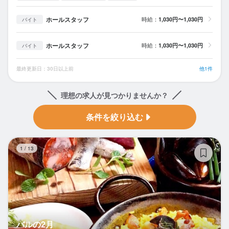
ホールスタッフ
時給：
1,030円〜1,030円
バイト
ホールスタッフ
時給：
1,030円〜1,030円
バイト
最終更新日：30日以上前
他1件
理想の求人が見つかりませんか？
条件を絞り込む
バ
1
/
13
バルの2月