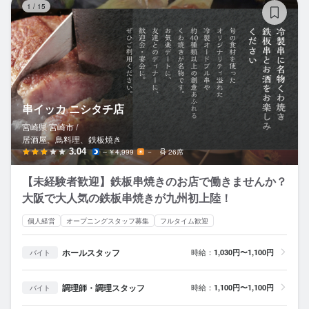
1
/
15
串イッカ ニシタチ店
宮崎県 宮崎市 /
居酒屋、鳥料理、鉄板焼き
3.04
～￥4,999
－
26席
【未経験者歓迎】鉄板串焼きのお店で働きませんか？
大阪で大人気の鉄板串焼きが九州初上陸！
個人経営
オープニングスタッフ募集
フルタイム歓迎
ホールスタッフ
時給：
1,030円〜1,100円
バイト
調理師・調理スタッフ
時給：
1,100円〜1,100円
バイト