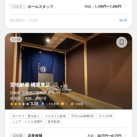
ホールスタッフ
時給：
1,100円〜1,350円
バイト
最終更新日：15日前
他1件
宮
1
/
17
宮地鮮屋 橘通東店
宮崎県 宮崎市 /
宮崎
駅
876m
居酒屋、海鮮、鳥料理
3.18
～￥4,999
－
129席
ボーナス・賞与あり
フルタイム歓迎
平日のみ勤務OK
ネイルOK
シニア・ミドル活躍中
新卒歓迎
店長候補
月給：
36万円〜41万円
正社員