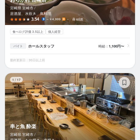
宮崎県 宮崎市 /
居酒屋、水炊き、鳥料理
3.54
～￥4,999
－
60席
食べログ評価 3.5以上
個人経営
ホールスタッフ
時給：
1,100円〜
バイト
最終更新日：30日以上前
串
1
/
17
串と魚 酔楽
宮崎県 宮崎市 /
居酒屋、もつ焼き、串焼き