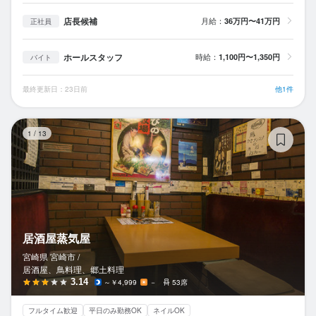
店長候補
月給：
36万円〜41万円
正社員
ホールスタッフ
時給：
1,100円〜1,350円
バイト
最終更新日：23日前
他1件
居
1
/
13
居酒屋蒸気屋
宮崎県 宮崎市 /
居酒屋、鳥料理、郷土料理
3.14
～￥4,999
－
53席
フルタイム歓迎
平日のみ勤務OK
ネイルOK