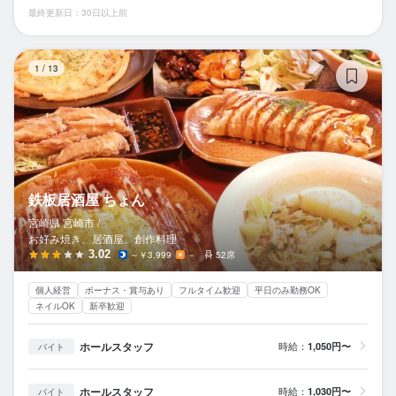
最終更新日：30日以上前
鉄
1
/
13
鉄板居酒屋 ちょん
宮崎県 宮崎市 /
お好み焼き、居酒屋、創作料理
3.02
～￥3,999
－
52席
個人経営
ボーナス・賞与あり
フルタイム歓迎
平日のみ勤務OK
ネイルOK
新卒歓迎
ホールスタッフ
時給：
1,050円〜
バイト
ホールスタッフ
時給：
1,030円〜
バイト