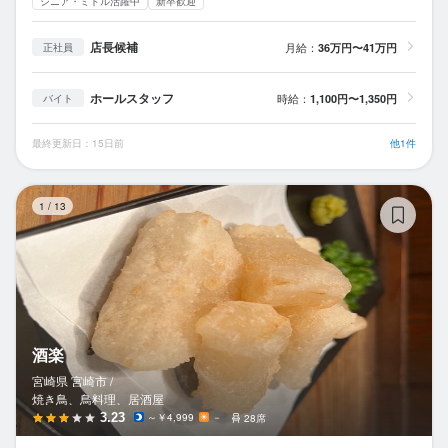
シニア・ミドル活躍中
新卒歓迎
店長候補
月給：
36万円〜41万円
正社員
ホールスタッフ
時給：
1,100円〜1,350円
バイト
最終更新日：15日前
他1件
酒
1
/
13
酒楽
宮崎県 宮崎市 /
焼き鳥、鳥料理、居酒屋
3.23
～￥4,999
－
28席