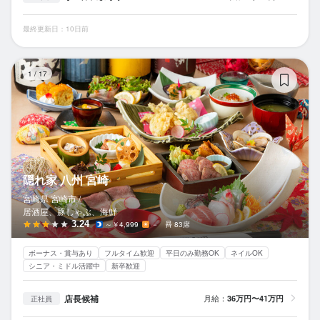
最終更新日：10日前
隠
1
/
17
隠れ家 八州 宮崎
宮崎県 宮崎市 /
居酒屋、豚しゃぶ、海鮮
3.24
～￥4,999
－
83席
ボーナス・賞与あり
フルタイム歓迎
平日のみ勤務OK
ネイルOK
シニア・ミドル活躍中
新卒歓迎
店長候補
月給：
36万円〜41万円
正社員