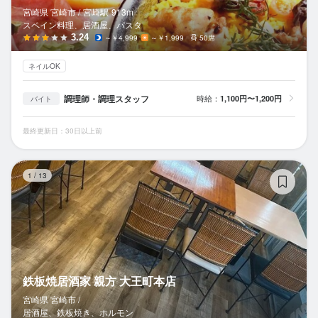
宮崎県 宮崎市 /
宮崎
駅
913m
スペイン料理、居酒屋、パスタ
3.24
～￥4,999
～￥1,999
50席
ネイルOK
調理師・調理スタッフ
時給：
1,100円〜1,200円
バイト
最終更新日：30日以上前
鉄
1
/
13
鉄板焼居酒家 親方 大王町本店
宮崎県 宮崎市 /
居酒屋、鉄板焼き、ホルモン