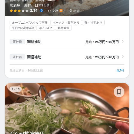
居酒屋、海鮮、日本料理
3.14
～￥4,999
－
36席
オープニングスタッフ募集
ボーナス・賞与あり
寮・社宅あり
平日のみ勤務OK
ネイルOK
新卒歓迎
調理補助
月給：
25万円〜40万円
正社員
調理補助
月給：
23万円〜40万円
正社員
最終更新日：30日以上前
他7件
お
1
/
13
おらが村 宮崎店