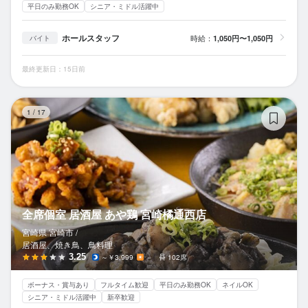
平日のみ勤務OK
シニア・ミドル活躍中
ホールスタッフ
時給：
1,050円〜1,050円
バイト
最終更新日：15日前
全
1
/
17
全席個室 居酒屋 あや鶏 宮崎橘通西店
宮崎県 宮崎市 /
居酒屋、焼き鳥、鳥料理
3.25
～￥3,999
－
102席
ボーナス・賞与あり
フルタイム歓迎
平日のみ勤務OK
ネイルOK
シニア・ミドル活躍中
新卒歓迎