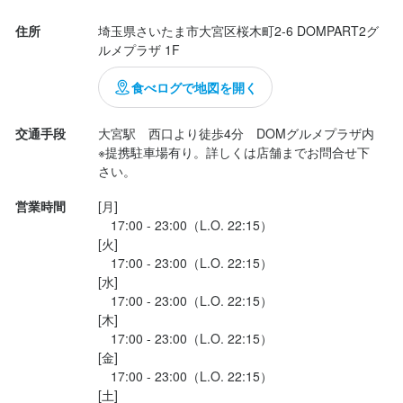
法人名・事業者名
住所
埼玉県さいたま市大宮区桜木町2-6 DOMPART2グ
株式会社牛繁ドリームシステム
ルメプラザ 1F
最終更新日2025/02/05
食べログで地図を開く
最終更新日2025/02/05
交通手段
大宮駅　西口より徒歩4分　DOMグルメプラザ内

※提携駐車場有り。詳しくは店舗までお問合せ下
さい。
営業時間
[月]

　17:00 - 23:00（L.O. 22:15）

[火]

　17:00 - 23:00（L.O. 22:15）

[水]

　17:00 - 23:00（L.O. 22:15）

[木]

　17:00 - 23:00（L.O. 22:15）

[金]

　17:00 - 23:00（L.O. 22:15）

[土]
