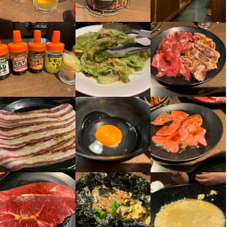
身に付くスキル
醤油ダレは自然なコクで自慢ですが、味噌ダレは、海外で絶賛さ
【土曜・日曜定休＆長期休暇アリ】

【土曜・日曜定休＆長期休暇アリ】

れた逸品。

土曜・日曜が定休日なので、ご家族やご友人と休みを合わせられ
土曜・日曜が定休日なので、ご家族やご友人と休みを合わせられ
高級食材の知識
英会話
肉の知識
サービスマナー
テーブルマナー
店舗運営
身に付くスキル
メニュー開発
仕入れ・食材の目利き
牛タンに最適なレモンダレも用意しております。
ます。ゴールデンウィークや夏季休暇、年末年始なども取得でき
ます。ゴールデンウィークや夏季休暇、年末年始なども取得でき
ます。
ます。
高級食材の知識
英会話
肉の知識
サービスマナー
テーブルマナー
店舗運営
メニュー開発
仕入れ・食材の目利き
応募資格
身に付くスキル
身に付くスキル
歓迎スキル・経験
応募資格
高級食材の知識
高級食材の知識
英会話
英会話
肉の知識
肉の知識
サービスマナー
サービスマナー
テーブルマナー
テーブルマナー
店舗運営
店舗運営
コミュニケーション能力
飲食店での調理経験
飲食店での接客経験
メニュー開発
メニュー開発
仕入れ・食材の目利き
仕入れ・食材の目利き
歓迎スキル・経験
**広報・販促経験**（業界不問）：特に飲食業界での経験があれば
尚良し

コミュニケーション能力
飲食店での調理経験
飲食店での接客経験
**SNS運営スキル**: InstagramやTwitterなどの運営経験

■ 求めるスキル・経験

応募資格
応募資格
**コピーライティング・クリエイティブ制作**: 魅力的なコンテン
- 給与計算の実務経験（業界不問）

ツ作成能力

- Excelや給与ソフトを使った業務経験

歓迎スキル・経験
歓迎スキル・経験
**チームとの連携**: 他部署との協力やコミュニケーション能力
- チームで協力しながら業務を進める意欲のある方
コミュニケーション能力
コミュニケーション能力
飲食店での調理経験
飲食店での調理経験
飲食店での接客経験
飲食店での接客経験
■ 求めるスキル・経験

■ 求めるスキル・経験

- 給与計算の実務経験（業界不問）

**広報・販促経験**（業界不問）：特に飲食業界での経験があれば
求める人物像
- Excelや給与ソフトを使った業務経験

尚良し

求める人物像