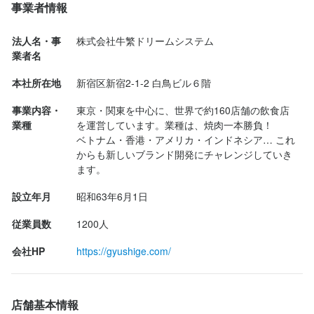
事業者情報
法人名・事業者名
少しでも興味をお持ちでしたら、ぜひお気軽にご応募ください。
ごちそうさまでした＼(^o^)／
株式会社牛繁ドリームシステム
一度、カジュアルにお話しましょう。ご応募を心よりお待ちして
お店の採用担当者からのメッセージ
法人名・事
株式会社牛繁ドリームシステム
おります。
業者名
少しでも興味をお持ちでしたら、ぜひお気軽にご応募ください。
店名
一度、カジュアルにお話しましょう。ご応募を心よりお待ちして
最終更新日2025/02/05
元氣七輪焼肉 牛繁 大宮西口DOM店
本社所在地
新宿区新宿2-1-2 白鳥ビル６階
おります。
事業内容・
東京・関東を中心に、世界で約160店舗の飲食店
勤務地
業種
を運営しています。業種は、焼肉一本勝負！

埼玉県さいたま市大宮区桜木町2-6 DOMPART2グルメプラザ 1F
店名
ベトナム・香港・アメリカ・インドネシア… これ
元氣七輪焼肉 牛繁 大宮西口DOM店
からも新しいブランド開発にチャレンジしていき
連絡先
ます。
035-367-2429
店名
勤務地
設立年月
昭和63年6月1日
元氣七輪焼肉 牛繁 大宮西口DOM店
埼玉県さいたま市大宮区桜木町2-6 DOMPART2グルメプラザ 1F
法人名・事業者名
従業員数
1200人
株式会社牛繁ドリームシステム
勤務地
連絡先
埼玉県さいたま市大宮区桜木町2-6 DOMPART2グルメプラザ 1F
会社HP
https://gyushige.com/
035-367-2429
最終更新日2025/02/05
連絡先
法人名・事業者名
035-367-2429
店舗基本情報
株式会社牛繁ドリームシステム