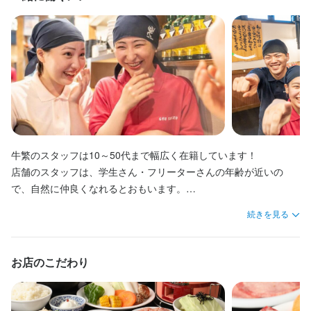
ら。

作成

ピードを求められますが、その分、達成感も大きいです。

■ 業務内容

1.広報業務

美味しい部位を手切り等で加工。数量確保が難しい希少部位「特
**イベント企画・運営**: 店舗イベントやプロモーション活動の企
給与計算を中心に、社員の勤怠管理や各種手当、社会保険手続
**メディア対応**: プレスリリースの作成・配信、メディアとの関
選中落ちカルビ」や、

画・実施

■ 求めるスキル・経験

き、税務関連業務まで幅広く担当していただきます。特に、毎月
係構築

手間暇かけた「牛繁カルビ」などなど… 

**ブランド戦略の立案・実行**: ブランドイメージ向上に向けた施
- 給与計算の実務経験（業界不問）

の給与計算は従業員一人ひとりにとって大切な仕事。正確さとス
**SNS運営**: 公式アカウントの更新・運営、効果的なコンテンツ
牛繁は、国内で！海外で！リーズナブルに提供する為の努力を怠
策提案・実行

- Excelや給与ソフトを使った業務経験

ピードを求められますが、その分、達成感も大きいです。

作成

りません。

**顧客とのエンゲージメント向上**: 顧客との双方向コミュニケー
- チームで協力しながら業務を進める意欲のある方

**イベント企画・運営**: 店舗イベントやプロモーション活動の企
ションを図るための施策

■ 求めるスキル・経験

画・実施

【こだわりのタレ】

■ こんな方にオススメ！

- 給与計算の実務経験（業界不問）

**ブランド戦略の立案・実行**: ブランドイメージ向上に向けた施
昭和63年創業以来、改良に改良を重ねた「秘伝のタレ」は３種
 2. 販促業務

- 給与計算を通じて、人事の重要な役割を担いたい方

- Excelや給与ソフトを使った業務経験

策提案・実行

類。

牛繁のスタッフは10～50代まで幅広く在籍しています！

**キャンペーン企画・運営**: 季節ごとのプロモーションや新メニ
- 安定した企業でスキルを活かし、キャリアアップを目指したい方

- チームで協力しながら業務を進める意欲のある方

**顧客とのエンゲージメント向上**: 顧客との双方向コミュニケー
醤油ダレは自然なコクで自慢ですが、味噌ダレは、海外で絶賛さ
店舗のスタッフは、学生さん・フリーターさんの年齢が近いの
ューの発表に伴う販促企画

- 処理業務の中で成果を実感できる仕事に魅力を感じる方

ションを図るための施策

れた逸品。

で、自然に仲良くなれるとおもいます。

**販促物の制作・管理**: チラシ、ポスター、店内POPなどの制作
■ こんな方にオススメ！

牛タンに最適なレモンダレも用意しております。
と配布

■ ここがポイント！

- 給与計算を通じて、人事の重要な役割を担いたい方

2. 販促業務

続きを見る
スタッフみんなでバーベキューをしたり、クリスマスパーティー
**広告戦略の実施**: オンライン広告、オフライン広告の運用

- 安定企業での勤務：牛繁は業界のリーダーとして、安定した成長
- 安定した企業でスキルを活かし、キャリアアップを目指したい方

**キャンペーン企画・運営**: 季節ごとのプロモーションや新メニ
開いたりしてるお店もあるようです！

**販売データ分析**: 販売促進活動の結果分析と次回施策の提案

を続けています。

- 処理業務の中で成果を実感できる仕事に魅力を感じる方

ューの発表に伴う販促企画

- スキルアップ支援：給与計算の経験を積みながら、関連業務にも
お店のこだわり
**販促物の制作・管理**: チラシ、ポスター、店内POPなどの制作
また、近所に住んでいるスタッフが多く、出勤前に一緒にラーメ
3. 求められるスキル

挑戦できます。

■ ここがポイント！

と配布

ンに行ったり

**広報・販促経験**（業界不問）：特に飲食業界での経験があれば
- 働きやすい環境：仕事の進め方に柔軟性があり、バランスよく働
- 安定企業での勤務：牛繁は業界のリーダーとして、安定した成長
**広告戦略の実施**: オンライン広告、オフライン広告の運用

仕事終わりに飲みに行ったりもするそうです！

尚良し

けます。
