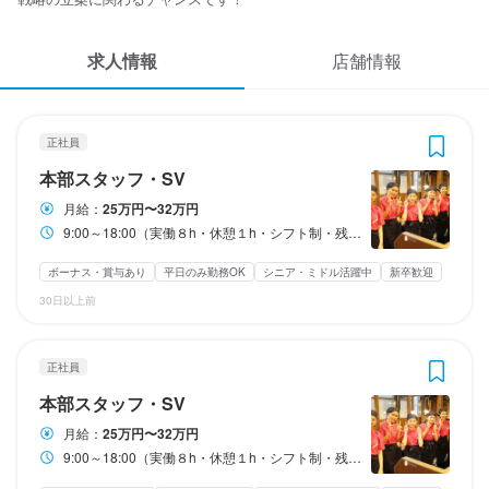
応募履歴
3
3
3
3
 / 
 / 
 / 
 / 
5
5
5
5
求人情報
WEB履歴書
店舗情報
元氣七輪焼肉 牛繁 大宮西口DOM店
元氣七輪焼肉 牛繁 大宮西口DOM店
元氣七輪焼肉 牛繁 大宮西口DOM店
元氣七輪焼肉 牛繁 大宮西口DOM店
正社員
正社員
アルバイト・パート
アルバイト・パート
本部スタッフ・SV
本部スタッフ・SV
本部スタッフ・SV
本部スタッフ・SV
スカウト・メルマガ受信設定
正社員
ヘルプ・お問い合わせフォーム
本部スタッフ・SV
本部スタッフ・SV
本部スタッフ・SV
本部スタッフ・SV
本部スタッフ・SV
月給：
25万円〜32万円
掲載をご検討の店舗様へ
月給
月給
時給
時給
250,000円〜320,000円
250,000円〜320,000円
1,500円〜1,900円
1,500円〜1,900円
9:00～18:00（実働８h・休憩１h・シフト制・残業あり(月平均10時間)）
食べログ求人PRESS
ボーナス・賞与あり
ボーナス・賞与あり
昇給あり
昇給あり
交通費支給
交通費支給
昇給あり
昇給あり
交通費支給
交通費支給
家族手当あり
家族手当あり
ボーナス・賞与あり
平日のみ勤務OK
シニア・ミドル活躍中
新卒歓迎
プライバシーポリシー
30日以上前
試用期間
試用期間
研修期間
研修期間
利用規約
試用期間３ヵ月：月給25万円
試用期間３ヵ月：月給25万円
研修期間３ヵ月：時給1300円
研修期間３ヵ月：時給1300円
企業情報
正社員
給与補足
給与補足
給与補足
給与補足
本部スタッフ・SV
能力・経験等を考慮のうえ優遇します
能力・経験等を考慮のうえ優遇します
能力・経験等を考慮のうえ優遇します
能力・経験等を考慮のうえ優遇します
月給：
25万円〜32万円
収入例
収入例
9:00～18:00（実働８h・休憩１h・シフト制・残業あり(月平均10時間)）
時給1500円、週4日、1日4時間勤務

時給1500円、週4日、1日4時間勤務
