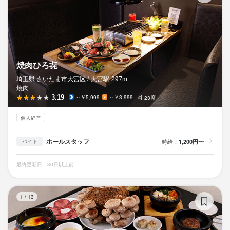
焼肉ひろ㐂
埼玉県 さいたま市大宮区 /
大宮
駅
297m
焼肉
3.19
～￥5,999
～￥3,999
23席
個人経営
ホールスタッフ
時給：
1,200円〜
バイト
最終更新日：30日以上前
黒
1
/
13