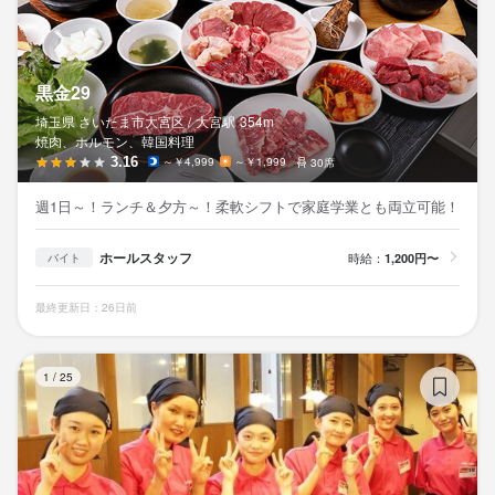
黒金29
埼玉県 さいたま市大宮区 /
大宮
駅
354m
焼肉、ホルモン、韓国料理
3.16
～￥4,999
～￥1,999
30席
週1日～！ランチ＆夕方～！柔軟シフトで家庭学業とも両立可能！
ホールスタッフ
時給：
1,200円〜
バイト
最終更新日：26日前
元
1
/
25