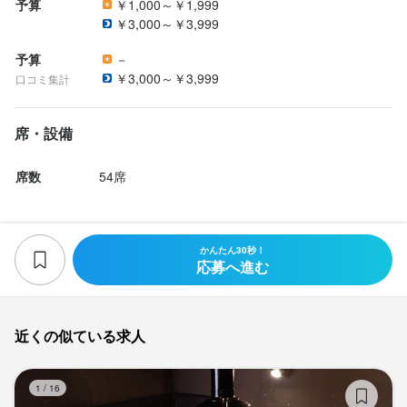
予算
￥1,000～￥1,999
￥3,000～￥3,999
予算
－
￥3,000～￥3,999
口コミ集計
席・設備
席数
54席
かんたん30秒！
応募へ進む
近くの似ている求人
焼
1
/
16