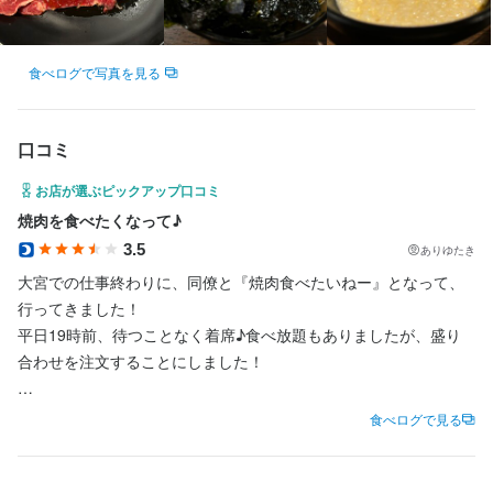
- チームで協力しながら業務を進める意欲のある方
**SNS運営スキル**: InstagramやTwitterなどの運営経験

・美味しい料理で人を喜ばせたい方

・美味しい料理で人を喜ばせたい方

**コピーライティング・クリエイティブ制作**: 魅力的なコンテン
・好奇心を持って仕事に取り組める方

ツ作成能力

・好奇心を持って仕事に取り組める方

食べログで写真を見る
・誠実に仕事に取り組める方

**チームとの連携**: 他部署との協力やコミュニケーション能力
・誠実に仕事に取り組める方

・チームで仕事することに意欲的な方

求める人物像
・チームで仕事することに意欲的な方

・海外の牛繁にも行ってみたい方
・海外の牛繁にも行ってみたい方
・美味しい料理で人を喜ばせたい方

口コミ
・好奇心を持って仕事に取り組める方

求める人物像
お店が選ぶピックアップ口コミ
・誠実に仕事に取り組める方

選考の流れ
・美味しい料理で人を喜ばせたい方

焼肉を食べたくなって♪
・チームで仕事することに意欲的な方

・好奇心を持って仕事に取り組める方

3.5
・海外の牛繁にも行ってみたい方
ありゆたき
応募後、原則２営業日以内に返信しております。１回の面接を経
店名
・誠実に仕事に取り組める方

て内定となります。気兼ねなくご相談ください。
大宮での仕事終わりに、同僚と『焼肉食べたいねー』となって、
元氣七輪焼肉 牛繁 大宮西口DOM店
・チームで仕事することに意欲的な方

行ってきました！

・海外の牛繁にも行ってみたい方
選考の流れ
平日19時前、待つことなく着席♪食べ放題もありましたが、盛り
勤務地
お店の採用担当者からのメッセージ
合わせを注文することにしました！

応募後、原則２営業日以内に返信しております。１回の面接を経
埼玉県さいたま市大宮区桜木町2-6 DOMPART2グルメプラザ 1F
て内定となります。気兼ねなくご相談ください。
選考の流れ
少しでも興味をお持ちでしたら、ぜひお気軽にご応募ください。
牛カルビ・牛ロース・豚カルビ・鶏カルビ・鶏トロの盛り合わ
食べログで見る
一度、カジュアルにお話しましょう。ご応募を心よりお待ちして
連絡先
せ！に加えて、牛タンを注文♪

応募後、原則２営業日以内に返信しております。１回の面接を経
おります。
035-367-2429
ボリューム満点☆二人だったので、満足の量感でした！

て内定となります。気兼ねなくご相談ください。
お店の採用担当者からのメッセージ