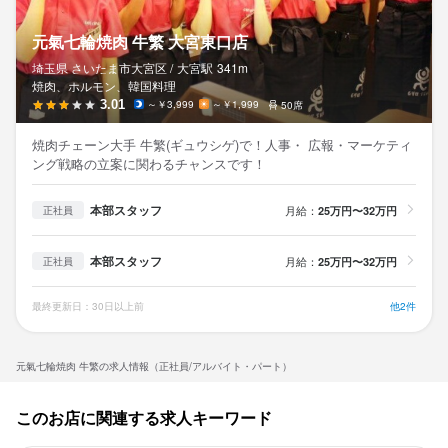
元氣七輪焼肉 牛繁 大宮東口店
埼玉県 さいたま市大宮区 /
大宮
駅
341m
焼肉、ホルモン、韓国料理
3.01
～￥3,999
～￥1,999
50席
焼肉チェーン大手 牛繁(ギュウシゲ)で！人事・ 広報・マーケティ
ング戦略の立案に関わるチャンスです！
本部スタッフ
月給：
25万円〜32万円
正社員
本部スタッフ
月給：
25万円〜32万円
正社員
最終更新日：30日以上前
他2件
元氣七輪焼肉 牛繁の求人情報（正社員/アルバイト・パート）
このお店に関連する求人キーワード