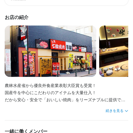
まかない・食事補助あり
まかない・食事補助あり
社会保険完備
社会保険完備
研修制度あり
研修制度あり
海外研修あり
海外研修あり
・契約期間の定めなし

・契約期間の定めなし

社内イベントあり(旅行、BBQ等)
社内イベントあり(旅行、BBQ等)
独立支援制度あり
独立支援制度あり
独立実績あり
独立実績あり
服装自由
服装自由
・社会保険完備（厚生年金、雇用保険、健康保険、労災保険）

・社会保険完備（厚生年金、雇用保険、健康保険、労災保険）

ひげOK
ひげOK
お店の紹介
・受動喫煙防止措置：オフィス禁煙（喫煙専用スペースあり）

・受動喫煙防止措置：オフィス禁煙（喫煙専用スペースあり）

・牛繁チェーン社員特別割引券（月間２枚支給）
・牛繁チェーン社員特別割引券（月間２枚支給）
特徴
特徴
社会保険完備
社会保険完備
研修制度あり
研修制度あり
海外研修あり
海外研修あり
社内イベントあり(旅行、BBQ等)
社内イベントあり(旅行、BBQ等)
社員登用制度あり
社員登用制度あり
独立支援制度あり
独立支援制度あり
独立実績あり
独立実績あり
服装自由
服装自由
ひげOK
ひげOK
新卒歓迎
新卒歓迎
第二新卒歓迎
第二新卒歓迎
フリーター歓迎
フリーター歓迎
シニア・ミドル活躍中
シニア・ミドル活躍中
女性活躍中
女性活躍中
ブランクOK
ブランクOK
駅チカ(徒歩5分以内)
駅チカ(徒歩5分以内)
応募者全員と面接
応募者全員と面接
面接1回
面接1回
特徴
特徴
仕事内容
仕事内容
新卒歓迎
新卒歓迎
第二新卒歓迎
第二新卒歓迎
フリーター歓迎
フリーター歓迎
主婦・主夫歓迎
主婦・主夫歓迎
シニア・ミドル活躍中
シニア・ミドル活躍中
女性活躍中
女性活躍中
ブランクOK
ブランクOK
駅チカ(徒歩5分以内)
駅チカ(徒歩5分以内)
焼肉チェーン店大手「牛繁(ギュウシゲ)」で！

焼肉チェーン店大手「牛繁(ギュウシゲ)」で人事の募集です！

応募者全員と面接
応募者全員と面接
面接1回
面接1回
農林水産省から優良外食産業表彰大臣賞も受賞！

広報・マーケティング戦略の立案に関わるチャンスです！

日本全国でお客様に愛されるブランドを支えるため、あなたの専
国産牛を中心にこだわりのアイテムを大量仕入！

本部スタッフとして店舗のサポートをお願いします♪

門スキルを活かしませんか？

仕事内容
仕事内容
だから安心・安全で「おいしい焼肉」をリーズナブルに提供でき
るのが「ギュウシゲ」

1.広報業務

■ 業務内容

焼肉チェーン店大手「牛繁(ギュウシゲ)」で人事の募集です！

焼肉チェーン店大手「牛繁(ギュウシゲ)」で！

続きを見る
**メディア対応**: プレスリリースの作成・配信、メディアとの関
給与計算を中心に、社員の勤怠管理や各種手当、社会保険手続
日本全国でお客様に愛されるブランドを支えるため、あなたの専
広報・マーケティング戦略の立案に関わるチャンスです！

職人品質の焼肉を手軽な価格で実現したい！

係構築

き、税務関連業務まで幅広く担当していただきます。特に、毎月
門スキルを活かしませんか？

本部スタッフとして店舗のサポートをお願いします♪

そんな思いで、こだわりの素材は、北海道や茨木、そして世界か
**SNS運営**: 公式アカウントの更新・運営、効果的なコンテンツ
の給与計算は従業員一人ひとりにとって大切な仕事。正確さとス
一緒に働くメンバー