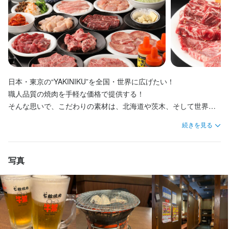
を続けています。

**販売データ分析**: 販売促進活動の結果分析と次回施策の提案

**SNS運営スキル**: InstagramやTwitterなどの運営経験

- スキルアップ支援：給与計算の経験を積みながら、関連業務にも
一生付き合える仲間ができるかも…
**コピーライティング・クリエイティブ制作**: 魅力的なコンテン
給与計算という重要な業務を通じて、組織の基盤を支えるやりが
挑戦できます。

3. 求められるスキル

ツ作成能力

いを実感できます。あなたの手で従業員の生活をサポートする、
- 働きやすい環境：仕事の進め方に柔軟性があり、バランスよく働
**広報・販促経験**（業界不問）：特に飲食業界での経験があれば
やりがいのある仕事です！

けます。

尚良し

**SNS運営スキル**: InstagramやTwitterなどの運営経験

ご応募お待ちしています！
給与計算という重要な業務を通じて、組織の基盤を支えるやりが
**コピーライティング・クリエイティブ制作**: 魅力的なコンテン
日本・東京の“YAKINIKU”を全国・世界に広げたい！

この仕事のおすすめポイント
いを実感できます。あなたの手で従業員の生活をサポートする、
ツ作成能力

職人品質の焼肉を手軽な価格で提供する！

やりがいのある仕事です！

**チームとの連携**: 他部署との協力やコミュニケーション能力

【成果に応じた昇給アリ】

そんな思いで、こだわりの素材は、北海道や茨木、そして世界か
この仕事のおすすめポイント
目標の達成度合いやスキルアップの度合いによって、給与はどん
ら。

ご応募お待ちしています！
ご応募お待ちしています！
続きを見る
どんアップしていきます。ボーナス支給もあるので、毎日モチベ
【成果に応じた昇給アリ】

美味しい部位を手切り等で加工。数量確保が難しい希少部位「特
ーション高く働ける環境です。

目標の達成度合いやスキルアップの度合いによって、給与はどん
選中落ちカルビ」や、

どんアップしていきます。ボーナス支給もあるので、毎日モチベ
手間暇かけた「牛繁カルビ」などなど… 

写真
この仕事のおすすめポイント
この仕事のおすすめポイント
【土曜・日曜定休＆長期休暇アリ】

ーション高く働ける環境です。

牛繁は、国内で！海外で！リーズナブルに提供する為の努力を怠
土曜・日曜が定休日なので、ご家族やご友人と休みを合わせられ
りません。

【成果に応じた昇給アリ】

【成果に応じた昇給アリ】

ます。ゴールデンウィークや夏季休暇、年末年始なども取得でき
【土曜・日曜定休＆長期休暇アリ】

目標の達成度合いやスキルアップの度合いによって、給与はどん
目標の達成度合いやスキルアップの度合いによって、給与はどん
ます。
土曜・日曜が定休日なので、ご家族やご友人と休みを合わせられ
【こだわりのタレ】

どんアップしていきます。ボーナス支給もあるので、毎日モチベ
どんアップしていきます。ボーナス支給もあるので、毎日モチベ
ます。ゴールデンウィークや夏季休暇、年末年始なども取得でき
昭和63年創業以来、改良に改良を重ねた「秘伝のタレ」は３種
ーション高く働ける環境です。

ーション高く働ける環境です。

ます。
類。
