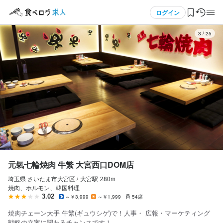
応募画面へ進む
応募画面へ進む
応募画面へ進む
応募画面へ進む
メニュー
ログイン
3
/
25
ログイン・無料会員登録
食べログ求人TOP
求人検索
マイページ管理
閲覧履歴
元氣七輪焼肉 牛繁 大宮西口DOM店
埼玉県 さいたま市大宮区 /
大宮
駅
280m
気になる求人
焼肉、ホルモン、韓国料理
3.02
～￥3,999
～￥1,999
54席
検索履歴・保存した条件
焼肉チェーン大手 牛繁(ギュウシゲ)で！人事・ 広報・マーケティング
戦略の立案に関わるチャンスです！