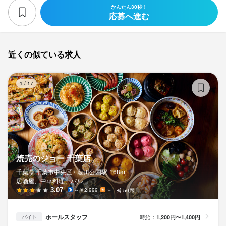
かんたん30秒！
応募へ進む
近くの似ている求人
焼
1
/
17
焼売のジョー 千葉店
千葉県 千葉市中央区 /
葭川公園
駅
168m
居酒屋、中華料理、バル
3.07
～￥2,999
－
50席
ホールスタッフ
時給：
1,200円〜1,400円
バイト