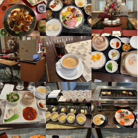
包丁さばき
飾り包丁
盛り付け技術
肉の知識
魚の知識
野菜の知識
婚礼料理
仕入れ・食材の目利き
応募資格
必須スキル・経験
コミュニケーション能力
飲食店での調理経験
調理師免許
選考の流れ
応募後、数日以内に返信しております。

面接に当たり、前もって「履歴書」および「職務経歴書」の送付
をお願いしており、数回の面接を経て内定となります。