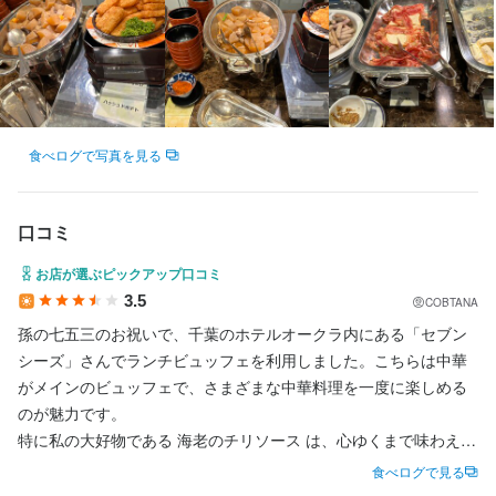
店名
レストラン セブンシーズ
勤務地
千葉県千葉市中央区中央港1-13-3 オークラ千葉ホテル 1F
食べログで写真を見る
連絡先
043-248-1360
口コミ
お店が選ぶピックアップ口コミ
法人名・事業者名
3.5
COBTANA
オークラ千葉ホテル　管理課採用担当
孫の七五三のお祝いで、千葉のホテルオークラ内にある「セブン
シーズ」さんでランチビュッフェを利用しました。こちらは中華
最終更新日2023/04/29
がメインのビュッフェで、さまざまな中華料理を一度に楽しめる
のが魅力です。

特に私の大好物である 海老のチリソース は、心ゆくまで味わえて
大満足。点心もどれも美味しく、丁寧に作られている印象でし
食べログで見る
た。
