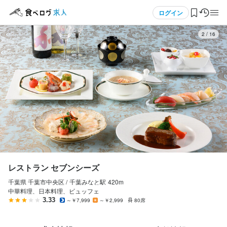
応募画面へ進む
メニュー
ログイン
3
/
16
レストラン セブンシーズ
正社員
ログイン・無料会員登録
調理師・調理スタッフ
調理師・調理スタッフ
食べログ求人TOP
月給
190,000円〜
求人検索
ボーナス・賞与あり
昇給あり
家族手当あり
退職金あり
マイページ管理
試用期間
試用期間 3ヶ月
閲覧履歴
レストラン セブンシーズ
給与補足
千葉県 千葉市中央区 /
千葉みなと
駅
420m
気になる求人
月給は経験、スキル、年齢を考慮して決定します。

中華料理、日本料理、ビュッフェ
上記給与は食事手当含む。

3.33
～￥7,999
～￥2,999
80席
検索履歴・保存した条件
別途、通勤手当（規程あり）、家族手当、社保手当、時間外勤務
手当、深夜勤務手当