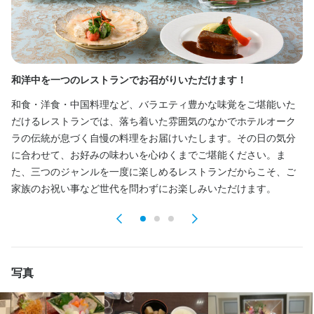
・社会保険完備（厚生年金、雇用保険、健康保険、労災保険）

・制服貸与

・従業員食堂

和洋中を一つのレストランでお召がりいただけます！
選
社会保険完備
制服貸与
和食・洋食・中国料理など、バラエティ豊かな味覚をご堪能いた
曜
だけるレストランでは、落ち着いた雰囲気のなかでホテルオーク
ン
仕事内容
ラの伝統が息づく自慢の料理をお届けいたします。その日の気分
中
に合わせて、お好みの味わいを心ゆくまでご堪能ください。ま
ン
「中国調理」および「洋食調理」における調理師の募集となりま
た、三つのジャンルを一度に楽しめるレストランだからこそ、ご
す。

家族のお祝い事など世代を問わずにお楽しみいただけます。
ホテルで提供する料理の調理や、調理のサポートをお任せしま
す。

経験者のみの募集です。幅広いジャンルの経験豊富なシェフが所
属しているため、様々な調理スキルが身に付きます。
写真
身に付くスキル