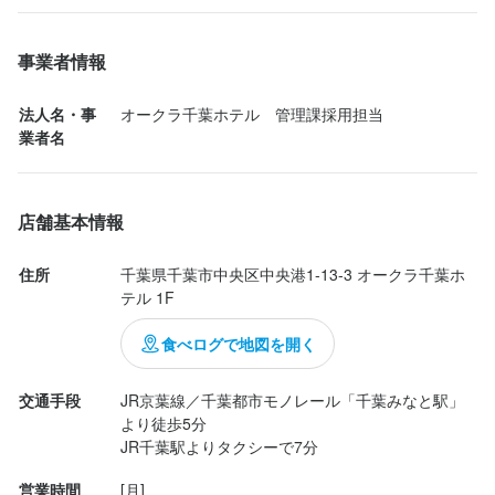
カレーライスもありましたが、他の料理が充実していて今回は断
念。その代わりにいただいた ローストビーフ が期待以上の美味し
事業者情報
さで、肉の柔らかさとソースのバランスが絶妙でした。

デザートも種類豊富で、特に孫たちはチョコレートファウンテン
法人名・事
オークラ千葉ホテル　管理課採用担当
に夢中。見た目にも楽しく、子ども連れには嬉しいポイントで
業者名
す。

ドリンクも冷たいものから温かいものまで幅広くそろい、飲み放
題でゆっくり楽しむことができました。

店舗基本情報
総じて、家族のお祝いにぴったりの、楽しくて美味しいランチタ
イムを過ごせました。また機会が...
住所
千葉県千葉市中央区中央港1-13-3 オークラ千葉ホ
テル 1F
食べログで地図を開く
交通手段
JR京葉線／千葉都市モノレール「千葉みなと駅」
より徒歩5分

JR千葉駅よりタクシーで7分
営業時間
[月]
