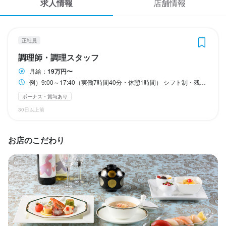
求人情報
店舗情報
応募履歴
WEB履歴書
勤務時間
正社員
スカウト・メルマガ受信設定
例）9:00～17:40（実働7時間40分・休憩1時間）

調理師・調理スタッフ
シフト制・残業あり(月平均20時間から40時間)
月給：
19万円〜
ヘルプ・お問い合わせフォーム
転勤なし
例）9:00～17:40（実働7時間40分・休憩1時間） シフト制・残業あり(月平均20時間から40時間)
ボーナス・賞与あり
掲載をご検討の店舗様へ
30日以上前
休日・休暇
食べログ求人PRESS
月8日休み／夏期休暇4日／冬期休暇4日／年間休日104日

プライバシーポリシー
お店のこだわり
有給休暇（法律通り、半日単位での取得可）

育児休暇

利用規約
介護休暇

企業情報
慶弔休暇
月8日以上休みあり
産休・育休制度あり
夏季休暇あり
待遇