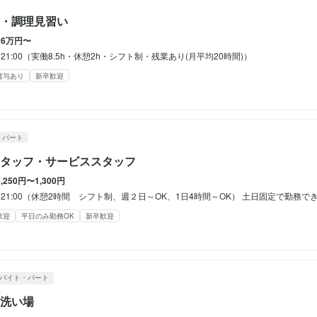
み、料理の調理、盛り付け、洗い場などの調理業務全般をお任せします
の雇用契約書取り交わし

ですので焼き手とお客様の間に入りコミュニケーションを図っていただ
備（厚生年金、雇用保険、健康保険、労災保険）社内規則に準ずる

、料理長候補として、仕入れ、食材管理、メニュー開発、他の調理スタ
・調理見習い
のドリンクメニューですのでワインの抜栓をしっかり出来るように不慣
止措置：屋内原則禁煙（喫煙専用室あり）

どの業務もお任せします。　鉄板焼きという業態ですので接客や配膳、
26万円〜
経験者歓迎
フリーター歓迎
大学生歓迎
主婦・主夫歓迎
シニア・ミドル活躍中
女性活
いただけます。　　　　

0～21:00（実働8.5h・休憩2h・シフト制・残業あり(月平均20時間)）
以内)
面接1回
員登用制度あり
服装自由
賞与あり
新卒歓迎
事のおすすめポイント
容
ですのでお客様のニーズに合わせた余裕を持った接客が望ましいです。
採用担当者からのメッセージ
フ】

・パート
卒歓迎
フリーター歓迎
大学生歓迎
主婦・主夫歓迎
女性活躍中
駅チカ(徒歩5分以内)
味をお持ちでしたら、ぜひお気軽にご応募ください。一度、カジュアル
接
面接1回
タッフ・サービススタッフ
くスキル
1,250円〜1,300円
高級食材の知識
英会話
ワインの知識
ウイスキーの知識
リキュール・スピリッツの知識
～21:00（休憩2時間 シフト制、週２日～OK、1日4時間～OK） 土日固定で勤務できる方もOKです, ディナーのみの
容
事のおすすめポイント
菜の知識
洋菓子の知識
歓迎
平日のみ勤務OK
新卒歓迎
フ】

はありません。　皿の種類が多いので的確に丁寧に作業をしてくださる
み、料理の調理、盛り付け、洗い場などの調理業務全般をお任せします


材管理、メニュー開発、他の調理スタッフへの指導・育成などの業務も
は丁寧に指導いたします。　現在洗い場の欠員が出ている状況ですので
鎌倉山
談してください。
バイト・パート
き手としてデビューできるまで親切指導いたします。

洗い場
鎌倉山