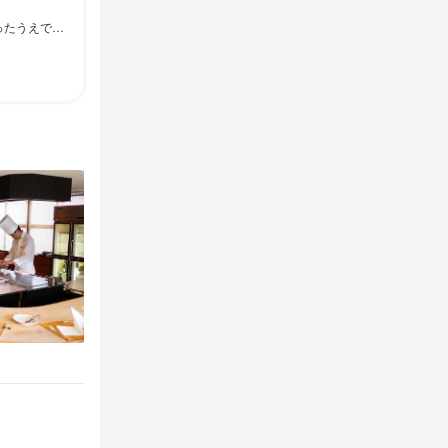
ーターの方歓迎。
片付けなど全
にお話しまし
。
験していただ
でキッチンス
ます。

ー