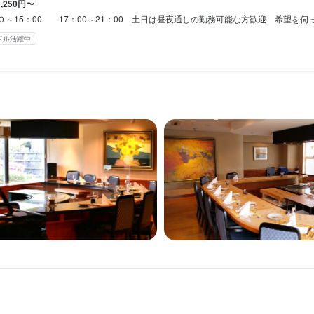
南藤沢2-1-2 ザ・プライム 7F
1,250円〜
ッフ】

流れ
15：00 17：00～21：00 土日は昼夜通しの勤務可能な方歓迎 希望を伺ったうえで相談、毎月シフト作成します。 学生 主婦 フリ
ご案内、オーダーテイク、ドリンク作成、配膳、接客、会計、テーブル
務していただき問題がなければ即継続採用いたします。
ドル活躍中
南藤沢2-1-2 ザ・プライム 7F
ます。　無理なくマイペースで習得していってください。

7
来に向けて夢を育みたい方、奮ってご応募ください！

採用担当者からのメッセージ
業者名
7
の方、ディナータイムのみ勤務希望の方ぜひご応募ください。
コノミー湘南
味をお持ちでしたら、ぜひお気軽にご応募ください。一度、カジュアル
業者名
募を心よりお待ちしております。　年齢や性別、経験は全く問いません
事のおすすめポイント
コノミー湘南
01/16
接客パフォーマンスを習得してください。　高単価の店舗での接客を経
思いをつかみ取る感覚を学ぶことができます。　駅近で働きやすい環境
01/13
ルスタッフも社員もアルバイトも皆よくコミュニケーションをとってい
からないのは当たり前、親切にご指導いたしますので心配いりません。
鎌倉山
くスキル
南藤沢2-1-2 ザ・プライム 7F
英会話
ワインの知識
肉の知識
魚の知識
野菜の知識
洋菓子の知識
サービスマナ