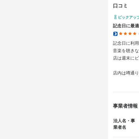
口コミ
ピックアッ
記念日に最適
記念日に利用
音楽を聴きな
店は週末にピ
店内は噂通り
料理が出てく
♪♪ピアノ演奏
パッヘルベル
事業者情報
・大人はシャ
法人名・事
・子供はスペ
業者名