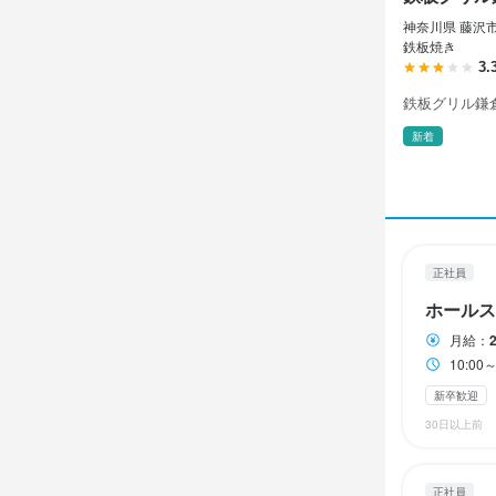
月8日休み／
勤務時
週休2日、年
神奈川県 藤沢市 
月8日以上休み
10：００～
鉄板焼き
月8日以上休み
3.
えで相談、
鉄板グリル鎌
ランチタイムの
勤務時
待遇
自由シフト制(毎
待遇
新着
10:00～2
・契約期間の
・契約期間の
もOKです, デ
・社会保険完
・社会保険完
・受動喫煙
休日・
ランチタイムの
まかない・食事
1か月ごとの
週2日からOK
まかない・食事
土日祝のみ勤務
正社員
特徴
ホールス
休日・
特徴
学歴不問
待遇
新
月給：
毎月更新の
新卒歓迎
女
10:0
・半年契約（
月8日以上休み
新卒歓迎
・社会保険完
仕事内
30日以上前
仕事内
ホールスタッ
髪型自由
待遇
服
【調理スタッ
清掃、開店準
正社員