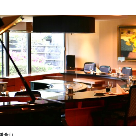
応募画面へ進む
応募画面へ進む
応募画面へ進む
応募画面へ進む
リル鎌倉山
リル鎌倉山
鉄板グリル鎌倉山
鉄板グリル鎌倉山
ート
ート
スタッフ・サービススタッフ
助・調理見習い
スタッフ・サービススタッフ
・洗い場
スタッフ・サービススタッフ
助・調理見習い
スタッフ・サービススタッフ
・洗い場
0,000円〜
0,000円〜
250円〜1,300円
250円〜
あり
扶養内勤務OK
扶養内勤務OK
昇給あり
交通費支給
間
間
りません、仕事内容を把握していただいたうえで接客に関し問題がなけれ
1:00（実働8h・休憩2h・シフト制・残業あり(月平均20時間)）
となります。
1:00（実働8.5h・休憩2h・シフト制・残業あり(月平均20時間)）
シフト制
残業月20時間以下
転勤なし
長期勤務歓迎
シフト制
等を考慮のうえ優遇します。　
休暇
休暇
鎌倉山