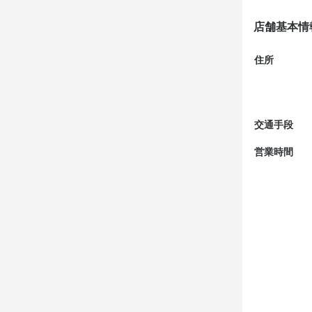
ディナーⅢコー
鮑を追加でお
店舗基本情
▪️鎌倉山盛合
住所
ワラサ、鮑の
・白ワイン

ロバートヴァ
交通手段
ハーフボトル4
営業時間
▪️仏蘭西パン

▪️オマール海
モロッコイン
海老味噌...