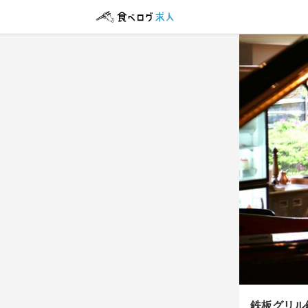
鉄板グ
鉄板グ
正社員
正社員
アルバイト・パ
アルバイト・パ
ホール
調理補
ホール
皿洗い
ホール
調理補
ホール
皿洗い
月給
月給
時給
時給
26
26
1,
1,
ボーナス・賞与
交通費支給
交通費支給
勤務時
研修期間
研修期間
勤務時
研修期間はあ
無し
10:00～2
00円の支給
10:00～2
長期勤務歓迎
収入例
終電考慮あり
給与補足
能力・経験
休日・
休日・
収入例
鉄板グリル