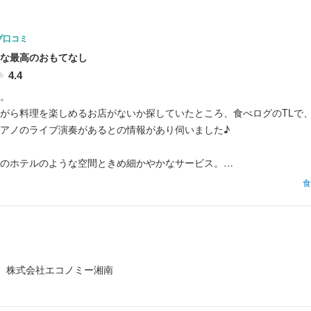
ホールスタッフ
時給：
1,300円〜1,713円
バイト
プ口コミ
な最高のおもてなし
調理師・調理スタッフ
月給：
30万円〜35万円
正社員
4.4
。

ホールスタッフ
時給：
1,300円〜1,713円
バイト
がら料理を楽しめるお店がないか探していたところ、食べログのTLで
アノのライブ演奏があるとの情報があり伺いました♪

調理師・調理スタッフ
月給：
30万円〜35万円
正社員
のホテルのような空間ときめ細かやかなサービス。

ホールスタッフ
る前にすでに癒されます。

時給：
1,300円〜1,713円
バイト
食
第一弾♪♪

調理師・調理スタッフ
月給：
30万円〜35万円
正社員
のカノン〜クリスマスメドレー〜ロンドンデリーの歌

ホールスタッフ
時給：
1,300円〜1,713円
バイト
ンパーニュ×2

株式会社エコノミー湘南
シャルジンジャエール

調理師・調理スタッフ
月給：
30万円〜35万円
正社員