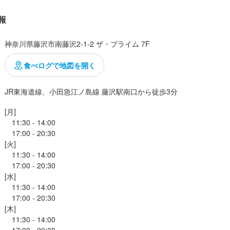
ス（16,500円）に、

願いしました。

報
ホールスタッフ
時給：
1,300円〜1,713円
バイト
せオードブル

神奈川県藤沢市南藤沢2-1-2 ザ・プライム 7F
調理師・調理スタッフ
月給：
30万円〜40万円
正社員
酒蒸し、ホタテのオイル漬け、生湯葉、北海道産ホタテ

食べログで地図を開く
ホールスタッフ
時給：
1,300円〜1,713円
バイト
イル　リースリング　トロッケン　2020

JR東海道線、小田急江ノ島線 藤沢駅南口から徒歩3分
840円

ホールスタッフ
時給：
1,300円〜1,713円
バイト
[月]

　11:30 - 14:00

　17:00 - 20:30

調理師・調理スタッフ
月給：
30万円〜40万円
正社員
[火]

老のグリル

　11:30 - 14:00

ゲン

調理師・調理スタッフ
　17:00 - 20:30

月給：
30万円〜35万円
正社員
[水]

　11:30 - 14:00

ホールスタッフ
時給：
1,300円〜1,713円
バイト
　17:00 - 20:30

[木]

　11:30 - 14:00

調理師・調理スタッフ
月給：
30万円〜35万円
正社員
　17:00 - 20:30
