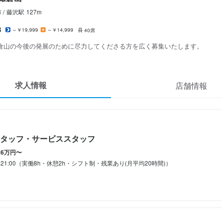
夏季休暇3日／年末年始休暇3日（年間休日102日）
間
末年始休暇3日あり、夏季休暇3日あり
/
藤沢
駅
127m
あり
夏季休暇あり
年末年始休暇あり
15：00　　17：00～21：00　土日は昼夜通しの勤務可能な方歓迎　希
あり
夏季休暇あり
年末年始休暇あり
3
毎月シフト作成します。　学生　主婦　フリーターの方歓迎。　　
～￥19,999
～￥14,999
40席
倉山の今後の発展のために尽力してくださる方を広く募集いたします。
み勤務OK
間
ダブルワーク・副業OK
転勤なし
週1日からOK
週2日からOK
シフト制
回、時間・曜日を選べる)
1:00（休憩2時間　シフト制、週２日～OK、1日4時間～OK） 土日固定
定めなし

定めなし

ィナーのみの勤務もOK   . 

備（厚生年金、雇用保険、健康保険、労災保険）

求人情報
店舗情報
備（厚生年金、雇用保険、健康保険、労災保険）

防止措置：屋内原則禁煙（喫煙専用室あり）
休暇
み勤務OK
終電考慮あり
ダブルワーク・副業OK
フルタイム歓迎
転勤なし
長期勤務歓
補助あり
社会保険完備
制服貸与
シフト制
シフト制
自由シフト制(毎回、時間・曜日を選べる)
補助あり
社会保険完備
制服貸与
OK
タッフ・サービススタッフ
休暇
卒歓迎
フリーター歓迎
駅チカ(徒歩5分以内)
26万円〜
シフト制　
性活躍中
0～21:00（実働8h・休憩2h・シフト制・残業あり(月平均20時間)）
更新可）

あり
平日のみ勤務OK(土日休み)
土日祝のみ勤務OK
年末年始休暇あり
備（雇用保険、労災保険）

容
容
フ

装自由
フ】

備、配膳、接客、ドリンク提供、をお願いいたします。
