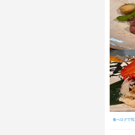
店名
鉄板グリル
勤務地
神奈川県藤沢市
連絡先
046-627-161
法人名・事
株式会社エ
食べログで写
最終更新日2025/