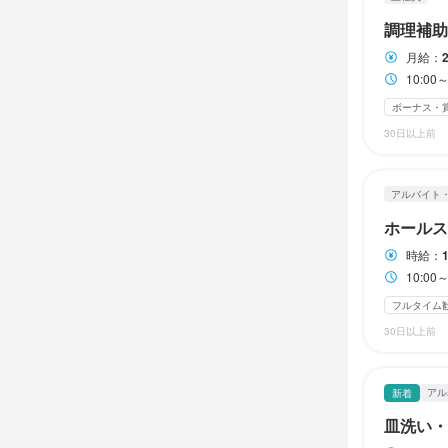
開店前の仕込
・6か月ごと
鉄板焼の業態
・社会保険完
将来的には
調理補助
特徴
ワイン主体
・受動喫煙防
導・育成な
月給：
・
学歴不問
未
識も習得して
10:0
駅チカ(徒歩5分
制服貸与
社
ボーナス・
この仕
30日以上前
仕事内
特徴
高単価の店
お店の
【調理スタッ
アルバイト
学歴不問
新
少しでも興
応募者全員と面
ホールス
身に付
時給：
カクテル技法
10:00
仕事内
この仕
魚の知識
野
フルタイム
【調理スタッ
難しい作業
30日以上前
開店前の仕込
募ください。
店名
仕入れ、食
慣れるまで
鉄板グリル
す。

要望など相
アル
新着
店名
鉄板焼きの焼
皿洗い・
勤務地
鉄板グリル