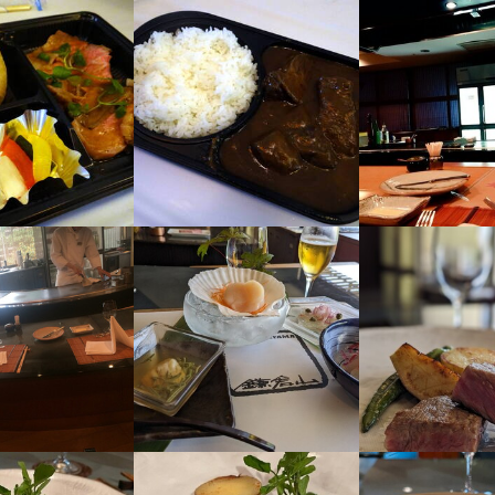
7
格
業者名
・経験
コノミー湘南
経験
飲食店での接客経験
08/04
人物像
理で人を喜ばせるためには努力を惜しまない方

って仕事に取り組める方

採用担当者からのメッセージ
味をお持ちでしたら、ぜひお気軽にご応募ください。一度、カジュアル
募を心よりお待ちしております。