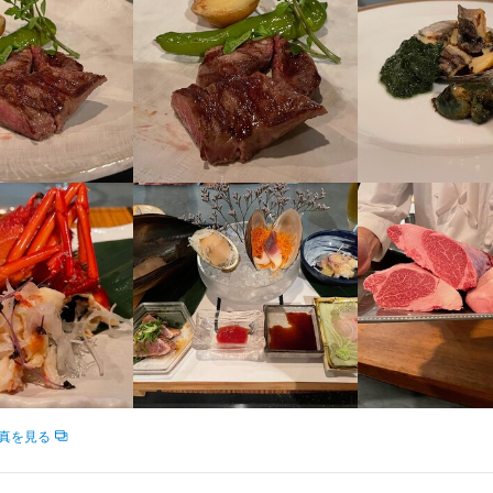
求人を選択する
求人を選択する
求人を選択する
ホールスタッフ
ホールスタッフ
ホールスタッフ
時給：
時給：
月給：
1,300円〜1,713円
1,300円〜
26万円〜
正社員
バイト
バイト
調理補助
調理師・調理スタッフ
月給：
月給：
30万円〜35万円
26万円〜
正社員
正社員
鎌倉山
ホールスタッフ
調理師・調理スタッフ
時給：
月給：
1,250円〜1,300円
30万円〜35万円
バイト
正社員
南藤沢2-1-2 ザ・プライム 7F
皿洗い
ホールスタッフ
時給：
時給：
1,300円〜1,713円
1,250円〜
バイト
バイト
7
調理師・調理スタッフ
月給：
30万円〜35万円
正社員
業者名
コノミー湘南
ホールスタッフ
時給：
1,300円〜1,713円
バイト
真を見る
調理師・調理スタッフ
月給：
30万円〜35万円
正社員
10/05