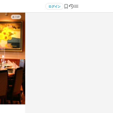
ログイン
3
/
17
ば時給1,3