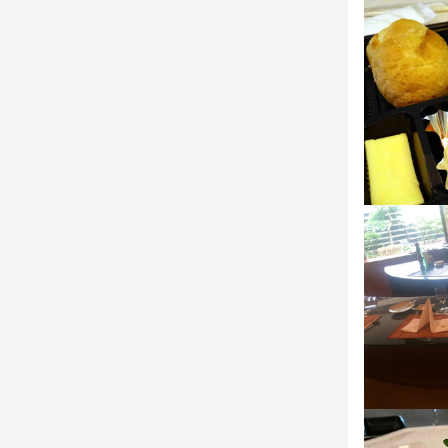
連絡先
046-627-161
応募資
法人名・事
必須スキル
株式会社エ
飲食店での調理
最終更新日2026/
求める
・美味しい料
・好奇心を持
お店の
少しでも興
ょう。ご応