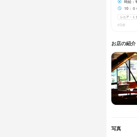
神奈川県藤沢市
時給：
【ホールスタ
選考の
10：００～
勤務地
電話対応、
面接後1回勤
連絡先
シニア・ミ
神奈川県藤沢市
般をお任せし
046-627-161
2日前
連絡先
若人の方、将
お店の
法人名・事
046-627-161
フリーター
お店の紹介
株式会社エ
少しでも興
法人名・事
ょう。ご応
この仕
株式会社エ
最終更新日2025/
ユニークな
きお客様の
最終更新日2026/
タッフもホー
店名
はじめは分
鉄板グリル
身に付
勤務地
神奈川県藤沢市
写真
高級食材の知識
テーブルマナー