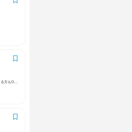
。

きます。

ッフへの指
れな方には丁
ドリンクの知
躍中
　
にお話しまし
肉の知識
勤務もOK .
方、ぜひご応
。

お任せしま
勤務日数のご