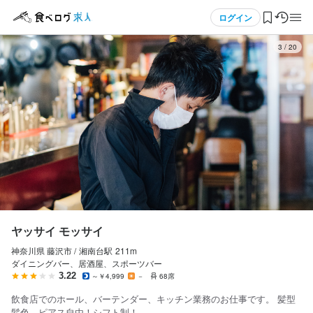
応募画面へ進む
応募画面へ進む
応募画面へ進む
応募画面へ進む
応募画面へ進む
応募画面へ進む
メニュー
ログイン
3
/
20
ログイン・無料会員登録
食べログ求人TOP
求人検索
マイページ管理
閲覧履歴
ヤッサイ モッサイ
神奈川県 藤沢市 /
湘南台
駅
211m
気になる求人
ダイニングバー、居酒屋、スポーツバー
3.22
～￥4,999
－
68席
検索履歴・保存した条件
飲食店でのホール、バーテンダー、キッチン業務のお仕事です。 髪型
髪色、ピアス自由！シフト制！