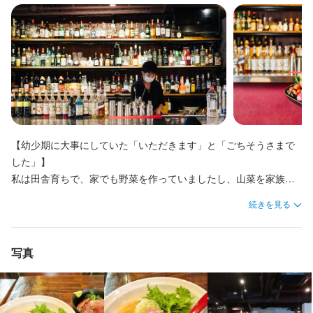
サービス業におけるコミュニケーション能力は様々な分野で力に
サービス業におけるコミュニケーション能力は様々な分野で力に
業種的にはハードだし、肉体的にも疲れるし、お給料も他の業界
業種的にはハードだし、肉体的にも疲れるし、お給料も他の業界
業種的にはハードだし、肉体的にも疲れるし、お給料も他の業界
「物件空いたよ！やらない？」と軽いお声がけに「やります」と
供できると考えています。

なります。

なります。

に比べて良くはないかもしれないけれど、

に比べて良くはないかもしれないけれど、

に比べて良くはないかもしれないけれど、

即答し、手持ちの500円玉貯金で開業に至りました。

応募資格
考えることを止めない！
将来においても、営業力、企画力、その他色々なシーンで活躍で
将来においても、営業力、企画力、その他色々なシーンで活躍で
お客様とのコミュニケーションを通じて、楽しみと成長を感じて
お客様とのコミュニケーションを通じて、楽しみと成長を感じて
お客様とのコミュニケーションを通じて、楽しみと成長を感じて
きるよう、

きるよう、

もらいたいと強く考えております。

必須スキル・経験
もらいたいと強く考えております。

もらいたいと強く考えております。

元来人見知りで、仕事中以外はどちらかというとコミュ障と呼ば
全力で応援しますのでぜひ一度お話を聞きに来てください！
全力で応援しますのでぜひ一度お話を聞きに来てください！
そのため、当店では非常にアナログなことに注力しています。

そのため、当店では非常にアナログなことに注力しています。

そのため、当店では非常にアナログなことに注力しています。

れる部類ですが、周りの人は信じてくれません。ただ、そのよう
歓迎スキル・経験
能力、経験はあるに越したことはないですが、特に必須というこ
歓迎スキル・経験
伝票も手書きでフリーライティング(メモをいっぱい残せるよう
伝票も手書きでフリーライティング(メモをいっぱい残せるよう
伝票も手書きでフリーライティング(メモをいっぱい残せるよう
な性格だからこそ、接客が苦手！というアルバイトスタッフの気
とではありません。

に)、飲み放題のメニュー表はお客様ごとに作成します。

に)、飲み放題のメニュー表はお客様ごとに作成します。

に)、飲み放題のメニュー表はお客様ごとに作成します。

持ちが理解できるし、それを打開するコツもお伝え出来ます。

コミュニケーション能力
コミュニケーション能力
飲食店での調理経験
飲食店での調理経験
飲食店での接客経験
飲食店での接客経験
サービス業におけるコミュニケーション能力は様々な分野で力に
ご予約のお電話も色々とお聞きするために長電話します。

ご予約のお電話も色々とお聞きするために長電話します。

ご予約のお電話も色々とお聞きするために長電話します。

経験がある方は、その素養をもとに、より強いコミュニケーショ
経験がある方は、その素養をもとに、より強いコミュニケーショ
なります。

お客様との打ち合わせを大事にします。

お客様との打ち合わせを大事にします。

お客様との打ち合わせを大事にします。

飲食業は確かに立ち仕事で、忙しく、疲れる仕事ではあります
【幼少期に大事にしていた「いただきます」と「ごちそうさまで
ン能力を発揮できる場所を提供いたします。

ン能力を発揮できる場所を提供いたします。

将来においても、営業力、企画力、その他色々なシーンで活躍で
お客様が少しでも楽しく過ごしてもらうために、冗談を言い合っ
お客様が少しでも楽しく過ごしてもらうために、冗談を言い合っ
お客様が少しでも楽しく過ごしてもらうために、冗談を言い合っ
が、考えることでいかに楽に、いかに楽しく、パズルを組み立て
した」】

少しでも悩んでいるなら、ぜひ一度ご連絡ください。
少しでも悩んでいるなら、ぜひ一度ご連絡ください。
きるよう、

たり、メニューにないものを作ったりします。

たり、メニューにないものを作ったりします。

たり、メニューにないものを作ったりします。

ていくかのように進めていくことができます。

私は田舎育ちで、家でも野菜を作っていましたし、山菜を家族で
全力で応援しますのでぜひ一度お話を聞きに来てください！
その日にどんなお客様がいらしゃってどんなコミュニケーション
その日にどんなお客様がいらしゃってどんなコミュニケーション
その日にどんなお客様がいらしゃってどんなコミュニケーション
ただしこれにはチームワークが必要。だからこそ、優先順位を共
採りに行きました。

続きを見る
歓迎スキル・経験
をしたかをノートにつけています。

をしたかをノートにつけています。

をしたかをノートにつけています。

有し、チーム全体で考えながら作業を進めていくことが大事にな
また、玄関に野菜が置いてあることが日常的でした。

求める人物像
求める人物像
自分で考えてできるサービスを提案します。

自分で考えてできるサービスを提案します。

自分で考えてできるサービスを提案します。

ります。いかに作業を仕事として昇華し、お客様目線で物事を考
白菜は〇〇さん、高菜は□□さん、漬物は××さんと、置いてあるも
コミュニケーション能力
飲食店での調理経験
飲食店での接客経験
決められたことだけをするのではつまらないと考えています。

決められたことだけをするのではつまらないと考えています。

決められたことだけをするのではつまらないと考えています。

えることができるか、これを第一に考えています。
のを見れば誰がそれを置いてくれたかはわかります。物々交換が
経験がある方は、その素養をもとに、より強いコミュニケーショ
・コミュニケーションを通じ何か表現したい！

・コミュニケーションを通じ何か表現したい！

写真
皆さんが、主体的になって考えてお仕事をしてもらいたいと考え
皆さんが、主体的になって考えてお仕事をしてもらいたいと考え
皆さんが、主体的になって考えてお仕事をしてもらいたいと考え
当たり前に生活の一部でした。だからこそ、次にその方に会った
ン能力を発揮できる場所を提供いたします。

・食べること、飲むことが好き！

・食べること、飲むことが好き！

ています。

ています。

ています。

際は「ありがとうございます」や「美味しかったです」とお礼を
少しでも悩んでいるなら、ぜひ一度ご連絡ください。
・アルバイトをするなら何か将来に役に立つことをしたい！

・アルバイトをするなら何か将来に役に立つことをしたい！

考えることに重きを置くので、どうしてもアナログな方へと進み
考えることに重きを置くので、どうしてもアナログな方へと進み
考えることに重きを置くので、どうしてもアナログな方へと進み
言うのが当然でした。「いただきます」と「ごちそうさまでし
・何か一芸を持っている！

・何か一芸を持っている！

ます。

ます。

ます。

た」は大事な言葉として育ってきました。
