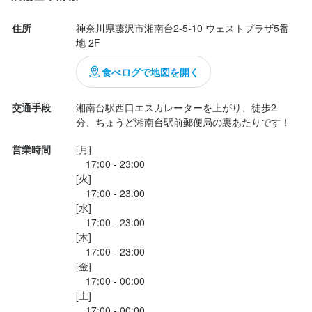
住所
神奈川県藤沢市湘南台2-5-10 ウェストプラザ5番
身に付くスキル
身に付くスキル
身に付くスキル
地 2F
包丁さばき
包丁さばき
包丁さばき
盛り付け技術
盛り付け技術
盛り付け技術
カクテル技法
カクテル技法
カクテル技法
ワインの知識
ワインの知識
ワインの知識
日本酒の知識
日本酒の知識
日本酒の知識
食べログで地図を開く
焼酎の知識
焼酎の知識
焼酎の知識
ウイスキーの知識
ウイスキーの知識
ウイスキーの知識
リキュール・スピリッツの知識
リキュール・スピリッツの知識
リキュール・スピリッツの知識
野菜の知識
野菜の知識
野菜の知識
食器の知識
食器の知識
食器の知識
サービスマナー
サービスマナー
サービスマナー
テーブルマナー
テーブルマナー
テーブルマナー
出店開業ノウハウ
出店開業ノウハウ
出店開業ノウハウ
店舗運営
店舗運営
店舗運営
メニュー開発
メニュー開発
メニュー開発
仕入れ・食材の目利き
仕入れ・食材の目利き
仕入れ・食材の目利き
交通手段
湘南台駅西口エスカレーターを上がり、徒歩2
分、ちょうど湘南台駅前郵便局の裏あたりです！
応募資格
応募資格
応募資格
営業時間
[月]

　17:00 - 23:00

[火]

必須スキル・経験
必須スキル・経験
必須スキル・経験
　17:00 - 23:00

コミュニケーション能力
コミュニケーション能力
コミュニケーション能力
[水]

週4日以上働ける方
週4日以上働ける方
週4日以上働ける方
　17:00 - 23:00

[木]

歓迎スキル・経験
歓迎スキル・経験
歓迎スキル・経験
　17:00 - 23:00

[金]

コミュニケーション能力
コミュニケーション能力
コミュニケーション能力
　17:00 - 00:00

元気な方、人と話すのが好きな方、向上心がある方

元気な方、人と話すのが好きな方、向上心がある方

元気な方、人と話すのが好きな方、向上心がある方

[土]

　17:00 - 00:00
