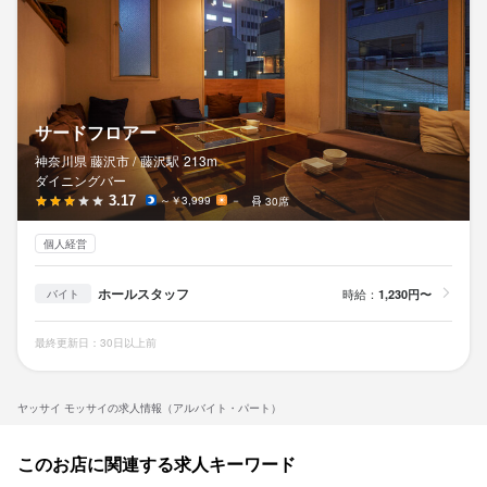
サードフロアー
神奈川県 藤沢市 /
藤沢
駅
213m
ダイニングバー
3.17
～￥3,999
－
30席
個人経営
ホールスタッフ
時給：
1,230円〜
バイト
最終更新日：30日以上前
ヤッサイ モッサイの求人情報（アルバイト・パート）
このお店に関連する求人キーワード