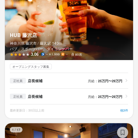
HUB 藤沢店
神奈川県 藤沢市 /
藤沢
駅
140m
パブ、スポーツバー、ダイニングバー
3.06
～￥1,999
－
80席
オープニングスタッフ募集
店長候補
月給：
25万円〜29万円
正社員
店長候補
月給：
25万円〜29万円
正社員
最終更新日：30日以上前
他3件
サ
1
/
17