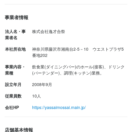
まかない・食事補助もあり、制服や髪型・服装も自由なので、自
まかない・食事補助もあり、制服や髪型・服装も自由なので、自
まかない・食事補助もあり、制服や髪型・服装も自由なので、自
みやじ豚の小籠包ソーセージ(10本):1280円

分らしく働けます。

分らしく働けます。

分らしく働けます。

法人名・事業者名
白菜のステーキ:620円

お仕事がない日に賄いを食べに来てもOKです。

お仕事がない日に賄いを食べに来てもOKです。

お仕事がない日に賄いを食べに来てもOKです。

事業者情報
株式会社逸才合祭
みやじ豚のステーキ(フィレ200g):1680円

さつま芋スティック:600円

【柔軟な働き方が可能】

【柔軟な働き方が可能】

【柔軟な働き方が可能】

法人名・事
株式会社逸才合祭
椎茸の豚脂ソテー:価格不明　※臨時メニュー

シフトは毎回希望を提出できる自由シフト制！平日のみ・土日祝
シフトは毎回希望を提出できる自由シフト制！平日のみ・土日祝
シフトは毎回希望を提出できる自由シフト制！平日のみ・土日祝
業者名
最終更新日2026/04/24
美味しかったです。

のみもOKで、終電や副業にも配慮しています。週4日以上の勤務
のみもOKで、終電や副業にも配慮しています。週4日以上の勤務
のみもOKで、終電や副業にも配慮しています。週4日以上の勤務
本社所在地
神奈川県藤沢市湘南台2‐5－10　ウエストプラザ5
をお約束します。また、ライフスタイルに合わせて働けます。

をお約束します。また、ライフスタイルに合わせて働けます。

をお約束します。また、ライフスタイルに合わせて働けます。

番地202
特に下記の3つが好みでした。

学業や就活、その他優先したいことはしてもらって勿論OKです。

学業や就活、その他優先したいことはしてもらって勿論OKです。

学業や就活、その他優先したいことはしてもらって勿論OKです。

・お通しのポテトサラダ

事業内容・
飲食業(ダイニングバー)のホール(接客)、ドリンク
みやじ豚の油が入っているとのことで、滑らから舌触りのコクの
【考える力を大事にします】

【考える力を大事にします】

【考える力を大事にします】

業種
(バーテンダー)、調理(キッチン)業務。
あるペーストでした。

サービス業は基本的にお客様ありきの考え方です。

サービス業は基本的にお客様ありきの考え方です。

サービス業は基本的にお客様ありきの考え方です。

設立年月
2008年9月
何をしたら喜ばれるか、優先順位はどこにあるか、常に何かに気
何をしたら喜ばれるか、優先順位はどこにあるか、常に何かに気
何をしたら喜ばれるか、優先順位はどこにあるか、常に何かに気
・白菜のステーキ

づけるかが重要です。

づけるかが重要です。

づけるかが重要です。

従業員数
10人
食べ応えがあり、野菜の甘さが引き立っています。他店では見た
その中でできることを考え、プレゼンし、お客様の反応を見ま
その中でできることを考え、プレゼンし、お客様の反応を見ま
その中でできることを考え、プレゼンし、お客様の反応を見ま
ことない料理ですのでおすすめです。

す。そしてそれを他のスタッフと共有します。このサイクルを繰
す。そしてそれを他のスタッフと共有します。このサイクルを繰
す。そしてそれを他のスタッフと共有します。このサイクルを繰
会社HP
https://yassaimossai.main.jp/
り返し、考えて物事を進めていきます。

り返し、考えて物事を進めていきます。

り返し、考えて物事を進めていきます。

・みやじ豚のステーキ（フィレ）

お客様に喜んでもらいたい、スタッフに成長してもらいたい、
お客様に喜んでもらいたい、スタッフに成長してもらいたい、
お客様に喜んでもらいたい、スタッフに成長してもらいたい、
さっぱりと食べられま...
店舗基本情報