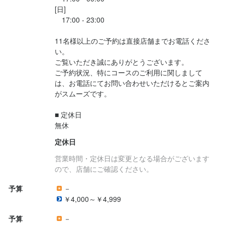
フリーターでいっぱいシフトは入れる方だと嬉しいです
フリーターでいっぱいシフトは入れる方だと嬉しいです
フリーターでいっぱいシフトは入れる方だと嬉しいです
[日]

　17:00 - 23:00

11名様以上のご予約は直接店舗までお電話くださ
い。

求める人物像
求める人物像
求める人物像
ご覧いただき誠にありがとうございます。

・何かで人を楽しませることが好きな方

・何かで人を楽しませることが好きな方

・何かで人を楽しませることが好きな方

ご予約状況、特にコースのご利用に関しまして
は、お電話にてお問い合わせいただけるとご案内
・夢がある方

・夢がある方

・夢がある方

がスムーズです。

・夢中になっていることがある方

・夢中になっていることがある方

・夢中になっていることがある方

・美味しい料理やお酒で人を喜ばせたい方

・美味しい料理やお酒で人を喜ばせたい方

・美味しい料理やお酒で人を喜ばせたい方

■ 定休日

・好奇心を持って仕事に取り組める方

・好奇心を持って仕事に取り組める方

・好奇心を持って仕事に取り組める方

無休
・誠実に仕事に取り組める方

・誠実に仕事に取り組める方

・誠実に仕事に取り組める方

定休日
・チームで仕事することに意欲的な方

・チームで仕事することに意欲的な方

・チームで仕事することに意欲的な方

・独立志向のある方

・独立志向のある方

・独立志向のある方

営業時間・定休日は変更となる場合がございます
・すべらない話をお持ちの方

・すべらない話をお持ちの方

・すべらない話をお持ちの方

ので、店舗にご確認ください。
・特技がある方

・特技がある方

・特技がある方

予算
－
・上記のどれでも一つ以上に心当たりがある方
・上記のどれでも一つ以上に心当たりがある方
・上記のどれでも一つ以上に心当たりがある方
￥4,000～￥4,999
予算
－