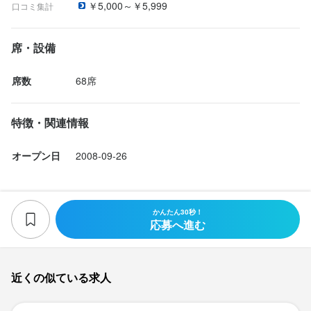
選考の流れ
選考の流れ
選考の流れ
￥5,000～￥5,999
口コミ集計
応募後、原則2日以内に返信しております。

応募後、原則2日以内に返信しております。

応募後、原則2日以内に返信しております。

基本的には営業時間外での面接となりますことをご了承くださ
基本的には営業時間外での面接となりますことをご了承くださ
基本的には営業時間外での面接となりますことをご了承くださ
席・設備
い。

い。

い。

面接を経て内定となります。なお、Web面接にも対応いたします
面接を経て内定となります。なお、Web面接にも対応いたします
面接を経て内定となります。なお、Web面接にも対応いたします
席数
68席
特徴・関連情報
お店の採用担当者からのメッセージ
お店の採用担当者からのメッセージ
お店の採用担当者からのメッセージ
オープン日
2008-09-26
少しでも興味をお持ちでしたら、事前の店舗内見学や相談も可能
少しでも興味をお持ちでしたら、事前の店舗内見学や相談も可能
少しでも興味をお持ちでしたら、事前の店舗内見学や相談も可能
ですので、

ですので、

ですので、

質問があればお気軽にお申し付けください。

質問があればお気軽にお申し付けください。

質問があればお気軽にお申し付けください。

かんたん30秒！
ご応募を心よりお待ちしております。
ご応募を心よりお待ちしております。
ご応募を心よりお待ちしております。
応募へ進む
近くの似ている求人
店名
店名
店名
バ