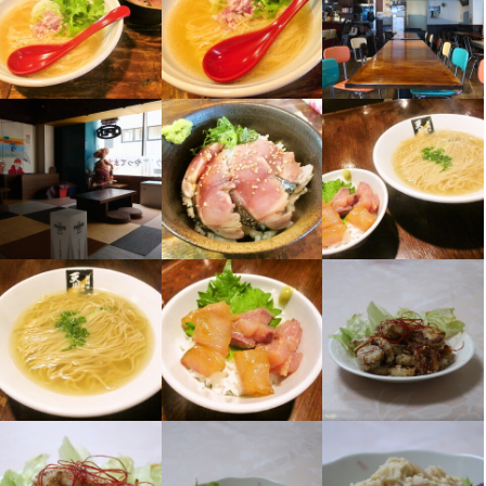
・将来飲食店を経営してみたい！
・将来飲食店を経営してみたい！
大変だけど、どの仕事についても大事なことを、アルバイトで身
大変だけど、どの仕事についても大事なことを、アルバイトで身
大変だけど、どの仕事についても大事なことを、アルバイトで身
社会人になり、飲食業界に進みました。当時の業界はまさにブラ
求める人物像
に着けてもらいたいと思っています。

に着けてもらいたいと思っています。

に着けてもらいたいと思っています。

ックそのもの。食べることにも時間に追われ、ごみを出したくな
小さな規模の飲食業を通じて、大きなことを吸収してもらえるよ
小さな規模の飲食業を通じて、大きなことを吸収してもらえるよ
小さな規模の飲食業を通じて、大きなことを吸収してもらえるよ
いからと、終電を降りて最寄り駅で終電を降りてはコンビニで買
選考の流れ
選考の流れ
・コミュニケーションを通じ何か表現したい！

うに頑張ります！

うに頑張ります！

うに頑張ります！

ったお弁当を歩きながら食べ、帰宅途中のコンビニにそのごみを
・食べること、飲むことが好き！

応募の連絡があり次第、速やかにご連絡いたします。

応募の連絡があり次第、速やかにご連絡いたします。

捨てるという生活。食べることに喜びは勿論、「いただきます」
・アルバイトをするなら何か将来に役に立つことをしたい！

勿論直接お店までご連絡いただいてもOKです(こちらの方が対応
勿論直接お店までご連絡いただいてもOKです(こちらの方が対応
私が飲食業に興味を持ち始めて20年前に働き始めたころは、業界
私が飲食業に興味を持ち始めて20年前に働き始めたころは、業界
私が飲食業に興味を持ち始めて20年前に働き始めたころは、業界
も「ごちそうさま」もありませんでした。

・何か一芸を持っている！

は早いかと思います)。

は早いかと思います)。

自体がとてもブラックでした。

自体がとてもブラックでした。

自体がとてもブラックでした。

自分で飲食店を立ち上げる際、それらを痛烈に思い出し、昔大事
・将来飲食店を経営してみたい！
その後、お時間を調整の上、店舗にお越しいただき、面接となり
その後、お時間を調整の上、店舗にお越しいただき、面接となり
大手の上場企業でも休みなし、タイムカード無し、残業代無し、
大手の上場企業でも休みなし、タイムカード無し、残業代無し、
大手の上場企業でも休みなし、タイムカード無し、残業代無し、
にしていたものをもう一度思い出そう、と心に決めました。

ます。
ます。
有給無し。

有給無し。

有給無し。

半年近く、1日も休みがなく、月に450時間くらい働いていまし
半年近く、1日も休みがなく、月に450時間くらい働いていまし
半年近く、1日も休みがなく、月に450時間くらい働いていまし
【昔当たり前にあって大事にしてたものって何だっけ？】

選考の流れ
た。

た。

た。

当時は30円のビックリマンチョコを買うにも消費税を払いたくな
お店の採用担当者からのメッセージ
お店の採用担当者からのメッセージ
応募の連絡があり次第、速やかにご連絡いたします。

会社に大事にされていると感じることはありませんでした。

会社に大事にされていると感じることはありませんでした。

会社に大事にされていると感じることはありませんでした。

いために1回ずつレジに並んだり、ミニ四駆を真剣に作ったり、そ
勿論直接お店までご連絡いただいてもOKです(こちらの方が対応
だから飲食業界は舐められる、結婚できない、体を壊す、そう思
だから飲食業界は舐められる、結婚できない、体を壊す、そう思
だから飲食業界は舐められる、結婚できない、体を壊す、そう思
のコースを自作したり、重ねてひっくり返らない分厚い円柱型の
少しでも何か気になりましたら是非お問い合わせください。

少しでも何か気になりましたら是非お問い合わせください。

は早いかと思います)。

っていました。

っていました。

っていました。

メンコを作ったり、ゲームソフトを友人と共有したり…遊びを通
店内を見学してみたいなど、ご要望がございましたらご相談くだ
店内を見学してみたいなど、ご要望がございましたらご相談くだ
その後、お時間を調整の上、店舗にお越しいただき、面接となり
自分で会社を経営するなら従業員にはそんな思いはさせたくな
自分で会社を経営するなら従業員にはそんな思いはさせたくな
自分で会社を経営するなら従業員にはそんな思いはさせたくな
じていろいろなことを自分で考えて最大限のパフォーマンスを実
さい。

さい。

ます。
い、そう思っています。

い、そう思っています。

い、そう思っています。

現しようと四苦八苦していました。「いただきます」、「ごちそ
せっかく働くなら、何か身になるものを伝えたい！

せっかく働くなら、何か身になるものを伝えたい！

きちんと働いて、きちんとお給料がもらえるという、当たり前の
きちんと働いて、きちんとお給料がもらえるという、当たり前の
きちんと働いて、きちんとお給料がもらえるという、当たり前の
うさま」と同じく、モノに対する大切にしようとする想いが強か
皆様のお問い合わせを心よりお待ちしております。
皆様のお問い合わせを心よりお待ちしております。
会社にしたいと考えていますし、業界全体がそうなってほしいと
会社にしたいと考えていますし、業界全体がそうなってほしいと
会社にしたいと考えていますし、業界全体がそうなってほしいと
った気がします。
