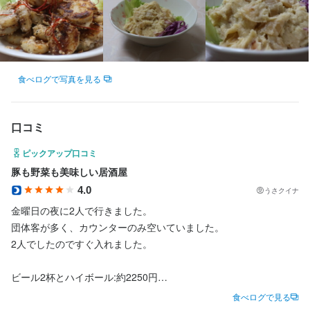
お店の採用担当者からのメッセージ
切実に願っています。
切実に願っています。
切実に願っています。
食に限らず、ものに対して大切に思う気持ちを忘れてはいけな
い。飲食店を通じてそのような想いを表現したいと、このお店を
少しでも何か気になりましたら是非お問い合わせください。

立ち上げました。
店内を見学してみたいなど、ご要望がございましたらご相談くだ
この仕事のおすすめポイント
この仕事のおすすめポイント
この仕事のおすすめポイント
さい。

店名
店名
せっかく働くなら、何か身になるものを伝えたい！

【長期で週4日以上働くことができるスタッフを募集しておりま
【長期で週4日以上働くことができるスタッフを募集しておりま
【長期で週4日以上働くことができるスタッフを募集しておりま
食べログで写真を見る
ヤッサイ モッサイ
ヤッサイ モッサイ
皆様のお問い合わせを心よりお待ちしております。
す】

す】

す】

じっくり腰を据えてサービス業の色々を知りたい方を対象としま
じっくり腰を据えてサービス業の色々を知りたい方を対象としま
じっくり腰を据えてサービス業の色々を知りたい方を対象としま
勤務地
勤務地
口コミ
す。

す。

す。

神奈川県藤沢市湘南台2-5-10 ウェストプラザ5番地 2F
神奈川県藤沢市湘南台2-5-10 ウェストプラザ5番地 2F
フリーターの方、大歓迎です。

フリーターの方、大歓迎です。

フリーターの方、大歓迎です。

ピックアップ口コミ
連絡先
連絡先
豚も野菜も美味しい居酒屋
【未経験からしっかり成長】

【未経験からしっかり成長】

【未経験からしっかり成長】

店名
0466-46-1831
0466-46-1831
4.0
うさクイナ
未経験の方や学生さんも安心してスタートできます。

未経験の方や学生さんも安心してスタートできます。

未経験の方や学生さんも安心してスタートできます。

ヤッサイ モッサイ
金曜日の夜に2人で行きました。

独立を考えている方にも、お伝えできることは出し惜しみせずお
独立を考えている方にも、お伝えできることは出し惜しみせずお
独立を考えている方にも、お伝えできることは出し惜しみせずお
法人名・事業者名
法人名・事業者名
団体客が多く、カウンターのみ空いていました。

伝えします。

伝えします。

伝えします。

勤務地
株式会社逸才合祭
株式会社逸才合祭
2人でしたのですぐ入れました。

神奈川県藤沢市湘南台2-5-10 ウェストプラザ5番地 2F
【成果はしっかり評価】

【成果はしっかり評価】

【成果はしっかり評価】

ビール2杯とハイボール:約2250円

昇給制度や交通費支給、給与手渡しOKなど、頑張りをしっかり評
昇給制度や交通費支給、給与手渡しOKなど、頑張りをしっかり評
昇給制度や交通費支給、給与手渡しOKなど、頑張りをしっかり評
最終更新日2026/04/24
最終更新日2026/04/24
連絡先
お通し（ポテトサラダ）:価格不明

価します。

価します。

価します。

食べログで見る
0466-46-1831
クリームチーズ(さしみ醤油とわさび):580円
