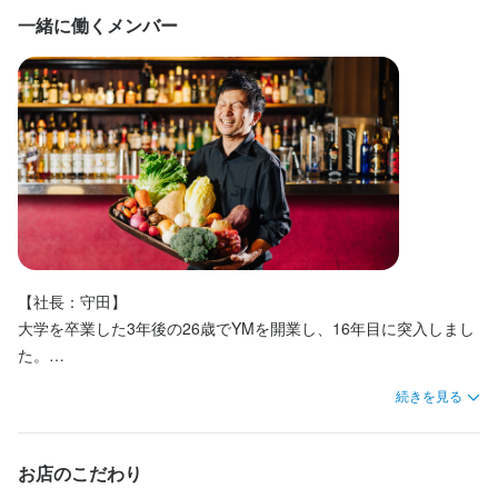
駅チカ(徒歩5分以内)
駅チカ(徒歩5分以内)
駅チカ(徒歩5分以内)
個人経営(2店舗以内)
個人経営(2店舗以内)
個人経営(2店舗以内)
スタッフの平均年齢20代
スタッフの平均年齢20代
スタッフの平均年齢20代
ガクチカを全力サポート、シフト制、賄いあり。髪型、髪色、服
一緒に働くメンバー
フリーターの方へ

フリーターの方へ

フリーターの方へ

応募者全員と面接
応募者全員と面接
応募者全員と面接
面接1回
面接1回
面接1回
即日勤務OK
即日勤務OK
即日勤務OK
装も自由(少しだけ規定はあります)。

飲食店も将来やりたい方にはぜひ見てほしいです。

飲食店も将来やりたい方にはぜひ見てほしいです。

飲食店も将来やりたい方にはぜひ見てほしいです。

ご自身のペースで、技術とスキルを身に着けることができます。

お客様のニーズをくみ取り実行する力を、そして将来的は飲食店
お客様のニーズをくみ取り実行する力を、そして将来的は飲食店
お客様のニーズをくみ取り実行する力を、そして将来的は飲食店
また、フリーターの方も大歓迎。飲食を目指す人、空いた時間を
仕事内容
仕事内容
仕事内容
を始める準備をYASSAIMOSSAIで進めていただけたら幸いです。
を始める準備をYASSAIMOSSAIで進めていただけたら幸いです。

を始める準備をYASSAIMOSSAIで進めていただけたら幸いです。
活用したい人、社会に出る前にスキルを磨きたい人、いろいろな
飲食店全般のお仕事です。

飲食店全般のお仕事です。

飲食店全般のお仕事です。

方を応援します！

調理スタッフは、半年もすれば「料理が得意」と言えるスキルは
生産者を大事にしたい、そして食べている(飲んでいる)時間や仲間
生産者を大事にしたい、そして食べている(飲んでいる)時間や仲間
生産者を大事にしたい、そして食べている(飲んでいる)時間や仲間
身に付くスキル
身に付くスキル
身につくと思います。

を大事にしたい、

を大事にしたい、

を大事にしたい、

【YM!の考え方】

冷蔵庫にあるもので何か作りたい、自宅で友人を呼んで何かふる
そしてイタダキマス、ゴチソウサマを大事にしたいお店です。

そしてイタダキマス、ゴチソウサマを大事にしたいお店です。

そしてイタダキマス、ゴチソウサマを大事にしたいお店です。

包丁さばき
包丁さばき
盛り付け技術
盛り付け技術
カクテル技法
カクテル技法
ワインの知識
ワインの知識
日本酒の知識
日本酒の知識
お客様のその瞬間のニーズをくみ取り、プレゼンテーション(サー
まいたい、

焼酎の知識
焼酎の知識
ウイスキーの知識
ウイスキーの知識
リキュール・スピリッツの知識
リキュール・スピリッツの知識
肉の知識
肉の知識
普段の食事になにか少しでも付加価値を見出し、楽しく美味しく
普段の食事になにか少しでも付加価値を見出し、楽しく美味しく
普段の食事になにか少しでも付加価値を見出し、楽しく美味しく
ビスの提供)を通じてその場で評価を下される、ある意味刹那的な
そんなスキルはあっという間に身に着けることができると思いま
魚の知識
魚の知識
野菜の知識
野菜の知識
食器の知識
食器の知識
サービスマナー
サービスマナー
テーブルマナー
テーブルマナー
飲食店で過ごしてもらいたいと考えています。

飲食店で過ごしてもらいたいと考えています。

飲食店で過ごしてもらいたいと考えています。

お仕事の連続ですが、自分の仕事の評価がその場でわかるお仕
出店開業ノウハウ
出店開業ノウハウ
店舗運営
店舗運営
メニュー開発
メニュー開発
仕入れ・食材の目利き
仕入れ・食材の目利き
飲食業の一番楽しいところは、「お客様からのレスポンスがその
飲食業の一番楽しいところは、「お客様からのレスポンスがその
飲食業の一番楽しいところは、「お客様からのレスポンスがその
【社長：守田】

事、それが飲食店で働く醍醐味だと考えています。

場で返ってくること」です。

場で返ってくること」です。

場で返ってくること」です。

大学を卒業した3年後の26歳でYMを開業し、16年目に突入しまし
そのために覚える知識や技術は多いですが、覚えたことが多けれ
「美味しい」「楽しい」という感想もあれば、時には「これでは
「美味しい」「楽しい」という感想もあれば、時には「これでは
「美味しい」「楽しい」という感想もあれば、時には「これでは
た。

応募資格
応募資格
ば多いほどお客様に喜んでもらえることが多くなります。こんな
身に付くスキル
なかった」「こうした方が良かった」というご意見も頂戴しま
なかった」「こうした方が良かった」というご意見も頂戴しま
なかった」「こうした方が良かった」というご意見も頂戴しま
学生時代、学生による飲食店の立ち上げを経験し、そのまま新卒
時どうしたらいいんだろう？何か困っているように見えるぞ？と
続きを見る
必須スキル・経験
す。

す。

必須スキル・経験
す。

で飲食業界に就職。

包丁さばき
盛り付け技術
カクテル技法
ワインの知識
日本酒の知識
考えることから始まり、それをどようにニーズとして汲み取る
焼酎の知識
ウイスキーの知識
リキュール・スピリッツの知識
肉の知識
自分のサービスが良かったかそうでなかったか、その場で答え合
自分のサービスが良かったかそうでなかったか、その場で答え合
自分のサービスが良かったかそうでなかったか、その場で答え合
数店舗を経験し、「人、モノ、お金」の大事さと数字を学びまし
か、さらにはそれをうまくサービスの形としてプレゼンし、お客
魚の知識
野菜の知識
食器の知識
サービスマナー
テーブルマナー
能力、経験はあるに越したことはないですが、特に必須というこ
能力、経験はあるに越したことはないですが、特に必須というこ
わせができます。

わせができます。

わせができます。

た。

様より感想を頂戴し、振り返る。社会人では当たり前のこのサイ
お店のこだわり
出店開業ノウハウ
店舗運営
メニュー開発
仕入れ・食材の目利き
とではありません。

とではありません。

だからこそ自身の成長を感じることができます。

だからこそ自身の成長を感じることができます。

だからこそ自身の成長を感じることができます。

30歳で…と考えていましたが、学生時代に過ごした湘南台の方に
クルですが、これを繰り返すことでいつもとは違う飲食の場を提