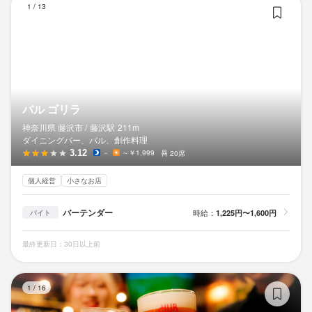
1
/
13
ヤッサイ モッサイ
ヤッサイ モッサイ
ヤッサイ モッサイ
勤務地
勤務地
勤務地
神奈川県藤沢市湘南台2-5-10 ウェストプラザ5番地 2F
神奈川県藤沢市湘南台2-5-10 ウェストプラザ5番地 2F
神奈川県藤沢市湘南台2-5-10 ウェストプラザ5番地 2F
連絡先
連絡先
連絡先
バル ゴリラ
0466-46-1831
0466-46-1831
0466-46-1831
神奈川県 藤沢市 /
藤沢
駅
211m
ダイニングバー、バル、創作料理
法人名・事業者名
法人名・事業者名
法人名・事業者名
3.12
－
～￥1,999
20席
株式会社逸才合祭
株式会社逸才合祭
株式会社逸才合祭
個人経営
小さなお店
バーテンダー
時給：
1,225円〜1,600円
バイト
最終更新日2026/04/24
最終更新日2026/04/24
最終更新日2026/04/24
最終更新日：30日以上前
H
1
/
16