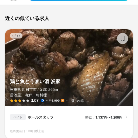
近くの似ている求人
鶏
1
/
17
鶏と魚とうまい酒 炭家
三重県 四日市市 /
泊
駅
265m
居酒屋、海鮮、鳥料理
3.07
～￥4,999
－
120席
ホールスタッフ
時給：
1,137円〜1,200円
バイト
最終更新日：30日以上前