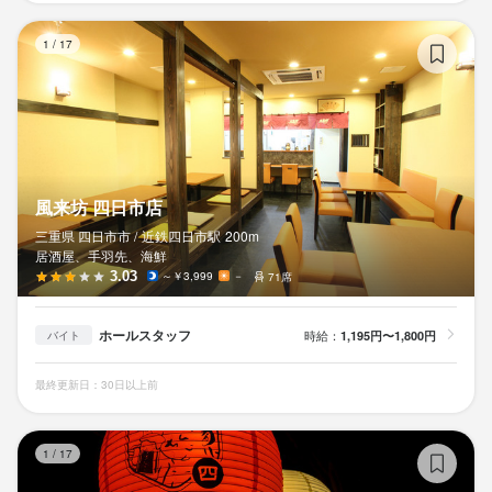
風
1
/
17
風来坊 四日市店
三重県 四日市市 /
近鉄四日市
駅
200m
居酒屋、手羽先、海鮮
3.03
～￥3,999
－
71席
ホールスタッフ
時給：
1,195円〜1,800円
バイト
最終更新日：30日以上前
よ
1
/
17