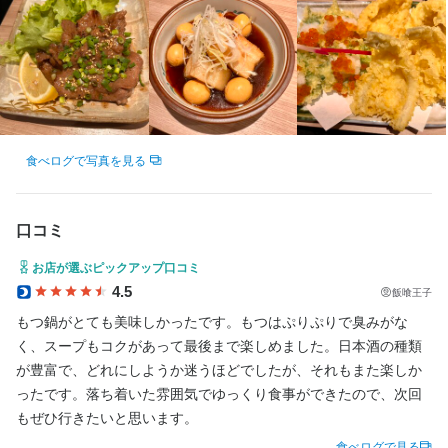
＊ 飲食店で正社員として働いてみたい

包丁を初めて握る所からスタートしたスタッフもいます。

包丁を初めて握る所からスタートしたスタッフもいます。

包丁を初めて握る所からスタートしたスタッフもいます。

＊ キッチンスタッフやホールスタッフの経験がある※年数は問わ
フライヤーや焼き物は現在のアルバイトパートの子も出来ている
フライヤーや焼き物は現在のアルバイトパートの子も出来ている
フライヤーや焼き物は現在のアルバイトパートの子も出来ている
ない

求める人物像
求める人物像
ので簡単です。

ので簡単です。

ので簡単です。

-

鮮魚を扱うので、魚の種類が分からない所から魚の下ろし方や捌
鮮魚を扱うので、魚の種類が分からない所から魚の下ろし方や捌
鮮魚を扱うので、魚の種類が分からない所から魚の下ろし方や捌
＜アルバイト・パート大量募集＞　

＜アルバイト・パート大量募集＞　

飲食店経験の方でも、

＊大学生・専門学生・短大生・フリーター・主婦・主夫・Wワー
＊大学生・専門学生・短大生・フリーター・主婦・主夫・Wワー
ファミリーレストラン・日本料理店・などなど、飲食店業態は問
ク...みんな大歓迎！

ク...みんな大歓迎！

いません。

　販売業、接客業、洗い場など、飲食店バイト初めての方もOK！

　販売業、接客業、洗い場など、飲食店バイト初めての方もOK！

食べログで写真を見る
アルバイトしか経験がない方も歓迎！正社員デビュー応援！
この仕事のおすすめポイント
この仕事のおすすめポイント
この仕事のおすすめポイント
　元カフェスタッフなど喫茶店だけど異業種でも歓迎！

　元カフェスタッフなど喫茶店だけど異業種でも歓迎！

　居酒屋ホール・キッチンスタッフ募集！！

　居酒屋ホール・キッチンスタッフ募集！！

【独立希望者歓迎】

【独立希望者歓迎】

【独立希望者歓迎】

口コミ
＊扶養内勤務OK

＊扶養内勤務OK

店舗運営のノウハウ、仕入れ業者の紹介など、将来の独立に向け
店舗運営のノウハウ、仕入れ業者の紹介など、将来の独立に向け
店舗運営のノウハウ、仕入れ業者の紹介など、将来の独立に向け
＊学校帰りに。バイトのかけもちもOK！

＊学校帰りに。バイトのかけもちもOK！

必要なことはすべて教えます。

必要なことはすべて教えます。

必要なことはすべて教えます。

お店が選ぶピックアップ口コミ
4.5
飯喰王子
＜こんな方にもオススメ＞

＜こんな方にもオススメ＞

【成果に応じた昇給アリ】

【成果に応じた昇給アリ】

【成果に応じた昇給アリ】

もつ鍋がとても美味しかったです。もつはぷりぷりで臭みがな
＊オシャレなお店や夕方から勤務できる飲食店アルバイトに興味
＊オシャレなお店や夕方から勤務できる飲食店アルバイトに興味
目標の達成度合いやスキルアップの度合いによって、給与はどん
目標の達成度合いやスキルアップの度合いによって、給与はどん
目標の達成度合いやスキルアップの度合いによって、給与はどん
く、スープもコクがあって最後まで楽しめました。日本酒の種類
のある方歓迎！

のある方歓迎！

どんアップしていきます。ボーナス支給もあるので、毎日モチベ
どんアップしていきます。ボーナス支給もあるので、毎日モチベ
どんアップしていきます。ボーナス支給もあるので、毎日モチベ
が豊富で、どれにしようか迷うほどでしたが、それもまた楽しか
＊人と話したり接客好きな方、料理を作るのが好きな方、歓迎！

＊人と話したり接客好きな方、料理を作るのが好きな方、歓迎！

ーション高く働ける環境です。

ーション高く働ける環境です。

ーション高く働ける環境です。

ったです。落ち着いた雰囲気でゆっくり食事ができたので、次回
もぜひ行きたいと思います。
＊しっかりシフトに入れます！

＊しっかりシフトに入れます！

【日曜定休＆長期休暇アリ】

【日曜定休＆長期休暇アリ】

【日曜定休＆長期休暇アリ】

食べログで見る