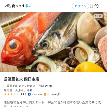
応募画面へ進む
応募画面へ進む
応募画面へ進む
応募画面へ進む
応募画面へ進む
メニュー
ログイン
3
/
17
ログイン・無料会員登録
食べログ求人TOP
求人検索
マイページ管理
閲覧履歴
居酒屋花火 四日市店
三重県 四日市市 /
近鉄四日市
駅
257m
気になる求人
居酒屋、天ぷら、海鮮
3.13
～￥3,999
－
66席
検索履歴・保存した条件
未経験でも月30万円スタート！20台30台が活躍する若い企業で共に成
長しませんか！？