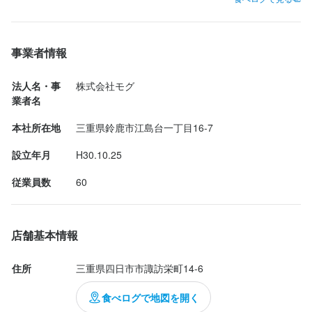
＊たくさん働いて稼ぎたい方もOK

＊たくさん働いて稼ぎたい方もOK

日曜日が定休日なので、ご家族やご友人と休みを合わせられま
日曜日が定休日なので、ご家族やご友人と休みを合わせられま
日曜日が定休日なので、ご家族やご友人と休みを合わせられま
＊新大学生や、新大学4年生で就職までにたくさん稼ぎたい方など
＊新大学生や、新大学4年生で就職までにたくさん稼ぎたい方など
す。ゴールデンウィークや夏季休暇、年末年始など長期休暇も取
す。ゴールデンウィークや夏季休暇、年末年始など長期休暇も取
す。ゴールデンウィークや夏季休暇、年末年始など長期休暇も取
大歓迎！
大歓迎！
得できます。
得できます。
得できます。
事業者情報
お店の採用担当者からのメッセージ
お店の採用担当者からのメッセージ
身に付くスキル
身に付くスキル
身に付くスキル
法人名・事
株式会社モグ
業者名
少しでも興味をお持ちでしたら、ぜひお気軽にご応募ください。
少しでも興味をお持ちでしたら、ぜひお気軽にご応募ください。
日本酒の知識
日本酒の知識
日本酒の知識
焼酎の知識
焼酎の知識
焼酎の知識
出店開業ノウハウ
出店開業ノウハウ
出店開業ノウハウ
店舗運営
店舗運営
店舗運営
メニュー開発
メニュー開発
メニュー開発
仕入れ・食材の目利き
仕入れ・食材の目利き
仕入れ・食材の目利き
一度、カジュアルにお話しましょう。ご応募を心よりお待ちして
一度、カジュアルにお話しましょう。ご応募を心よりお待ちして
本社所在地
三重県鈴鹿市江島台一丁目16-7
おります。
おります。
設立年月
H30.10.25
応募資格
応募資格
応募資格
従業員数
60
歓迎スキル・経験
歓迎スキル・経験
歓迎スキル・経験
コミュニケーション能力
コミュニケーション能力
コミュニケーション能力
飲食店での調理経験
飲食店での調理経験
飲食店での調理経験
飲食店での接客経験
飲食店での接客経験
飲食店での接客経験
店名
店名
店舗基本情報
経験者、未経験者でも大歓迎！！
経験者、未経験者でも大歓迎！！
経験者、未経験者でも大歓迎！！
居酒屋花火 四日市店
居酒屋花火 四日市店
住所
三重県四日市市諏訪栄町14-6
勤務地
勤務地
三重県四日市市諏訪栄町14-6
三重県四日市市諏訪栄町14-6
食べログで地図を開く
求める人物像
求める人物像
求める人物像