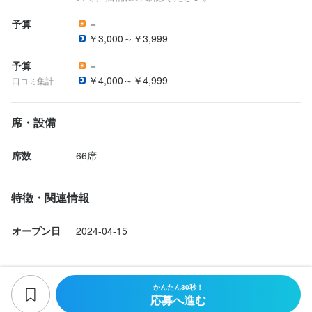
予算
－
連絡先
連絡先
連絡先
￥3,000～￥3,999
0909-122-1741
0909-122-1741
0909-122-1741
予算
－
￥4,000～￥4,999
法人名・事業者名
法人名・事業者名
法人名・事業者名
口コミ集計
株式会社モグ
株式会社モグ
株式会社モグ
席・設備
最終更新日2026/04/08
最終更新日2026/04/08
最終更新日2026/04/08
席数
66席
特徴・関連情報
オープン日
2024-04-15
かんたん30秒！
応募へ進む