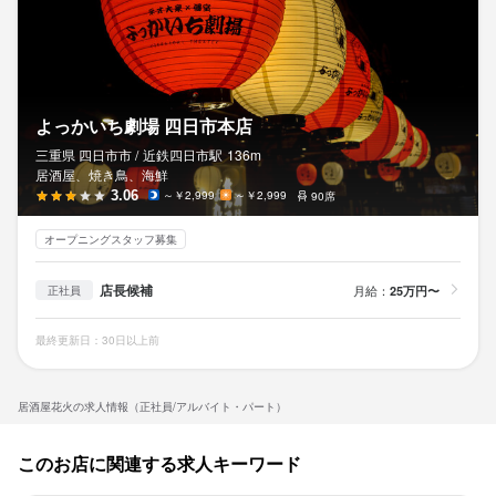
よっかいち劇場 四日市本店
三重県 四日市市 /
近鉄四日市
駅
136m
居酒屋、焼き鳥、海鮮
3.06
～￥2,999
～￥2,999
90席
オープニングスタッフ募集
店長候補
月給：
25万円〜
正社員
最終更新日：30日以上前
居酒屋花火の求人情報（正社員/アルバイト・パート）
このお店に関連する求人キーワード