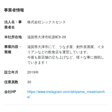
値段はビールにハイボールにボトルワインと、たくさん飲んだ値
◆ハローワークでお仕事をお探しの方も大歓迎！

◆ハローワークでお仕事をお探しの方も大歓迎！

サービスマナー
サービスマナー
出店開業ノウハウ
出店開業ノウハウ
店舗運営
店舗運営
メニュー開発
メニュー開発
段です笑
◆経験・資格は一切不要（未経験歓迎）

◆経験・資格は一切不要（未経験歓迎）

仕入れ・食材の目利き
仕入れ・食材の目利き
事業者情報
◆年齢・性別は一切不問（お人柄重視）
◆年齢・性別は一切不問（お人柄重視）
＜当店では、こんな方が活躍しています！＞

＜当店では、こんな方が活躍しています！＞

◆高校生さん

◆高校生さん

法人名・事
株式会社シックスセンス
応募資格
応募資格
業者名
◆大学生さん

◆大学生さん

◆フリーターさん

◆フリーターさん

求める人物像
求める人物像
必須スキル・経験
必須スキル・経験
本社所在地
滋賀県大津市松原町9-29
◆主婦（夫）さん

◆主婦（夫）さん

◆土日に働きたいWワーカーさん

◆土日に働きたいWワーカーさん

◆経験・資格は一切不要（未経験歓迎）

◆経験・資格は一切不要（未経験歓迎）

事業内容・
滋賀県大津市にて、うなぎ屋、創作居酒屋、イタ
◆学歴×年齢×職歴など一切不問！

◆学歴×年齢×職歴など一切不問！

◆年齢・性別は一切不問（お人柄重視）

◆年齢・性別は一切不問（お人柄重視）

業種
リアンなどの飲食店を運営しています。

今後も新店舗の立ち上げなど、様々な事に挑戦し
＜以下の経験がある方はスグに活躍できます！＞

＜以下の経験がある方はスグに活躍できます！＞

◆飲食店・サービス業が未経験の方も大歓迎！

◆飲食店・サービス業が未経験の方も大歓迎！

ていきます！
歓迎スキル・経験
歓迎スキル・経験
◆カフェでの勤務経験

◆カフェでの勤務経験

◆明るくて元気な性格

◆明るくて元気な性格

◆居酒屋での勤務経験

◆居酒屋での勤務経験

◆アルバイトデビューの方も大歓迎！

◆アルバイトデビューの方も大歓迎！

コミュニケーション能力
コミュニケーション能力
飲食店での調理経験
飲食店での調理経験
飲食店での接客経験
飲食店での接客経験
調理師免許
調理師免許
設立年月
2019年
◆バル・バーでの勤務経験

◆バル・バーでの勤務経験

◆人に喜んでもらうのが好きな人

◆人に喜んでもらうのが好きな人

飲食未経験でも、好奇心とやる気があれば大丈夫！

飲食未経験でも、好奇心とやる気があれば大丈夫！

◆和食店での勤務経験

◆和食店での勤務経験

◆Wワーク歓迎、掛け持ち・副業もOK！

◆Wワーク歓迎、掛け持ち・副業もOK！

従業員数
30
是非ご応募下さい☆
是非ご応募下さい☆
◆イタリアン店での勤務経験

◆イタリアン店での勤務経験

◆ハローワークでお仕事をお探しの方も大歓迎！

◆ハローワークでお仕事をお探しの方も大歓迎！

会社HP
https://www.instagram.com/ishiyama_meatmarch
◆洋食店での勤務経験

◆洋食店での勤務経験

e/
◆レストランでの勤務経験

◆レストランでの勤務経験

＜当店では、こんな方が活躍しています！＞

＜当店では、こんな方が活躍しています！＞

◆その他、飲食店での勤務経験

◆その他、飲食店での勤務経験

◆高校生さん

◆高校生さん

求める人物像
求める人物像
◆接客・サービス業の経験

◆接客・サービス業の経験

◆大学生さん

◆大学生さん
