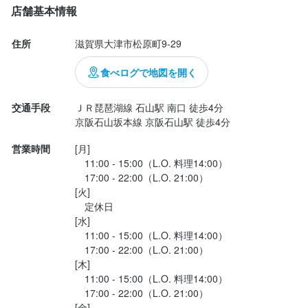
・人気店(繁盛店)で働きたい方

・人気店(繁盛店)で働きたい方

店舗基本情報
◆フリーターさん

◆フリーターさん

・調理・接客の技術を磨きたい方

・調理・接客の技術を磨きたい方

◆主婦（夫）さん

◆主婦（夫）さん

・頑張りに見合った収入を望む方

・頑張りに見合った収入を望む方

住所
滋賀県大津市松原町9-29
◆土日に働きたいWワーカーさん

◆土日に働きたいWワーカーさん

・接客業、飲食業が大好きな方

・接客業、飲食業が大好きな方

選考の流れ
選考の流れ
食べログで地図を開く
・大好きな飲食業で安定した生活を実現したい方

・大好きな飲食業で安定した生活を実現したい方

＜以下の経験がある方はスグに活躍できます！＞

＜以下の経験がある方はスグに活躍できます！＞

【選考フロー】

【選考フロー】

・早期のキャリアアップを実現したい方

・早期のキャリアアップを実現したい方

◆カフェでの勤務経験

◆カフェでの勤務経験

オンライン面接・対面面接かご希望に合わせて実施しますので、S
オンライン面接・対面面接かご希望に合わせて実施しますので、S
交通手段
ＪＲ琵琶湖線 石山駅 南口 徒歩4分

・成果が正当に評価される環境で働きたい方

・成果が正当に評価される環境で働きたい方

◆居酒屋での勤務経験

◆居酒屋での勤務経験

京阪石山坂本線 京阪石山駅 徒歩4分
TEP.2の面接日時のご調整時にご希望を伺います♪

TEP.2の面接日時のご調整時にご希望を伺います♪

・マニュアルに縛られず、自分の個性・アイデアを発揮して働き
・マニュアルに縛られず、自分の個性・アイデアを発揮して働き
◆バル・バーでの勤務経験

◆バル・バーでの勤務経験

STEP1：ご応募

STEP1：ご応募

たい方

たい方

◆和食店での勤務経験

◆和食店での勤務経験

営業時間
[月]

STEP2：採用担当よりご連絡（面接の日時調整）

STEP2：採用担当よりご連絡（面接の日時調整）

・裁量権を持って働きたい方

・裁量権を持って働きたい方

　11:00 - 15:00（L.O. 料理14:00）

◆イタリアン店での勤務経験

◆イタリアン店での勤務経験

STEP3：面接の実施　(応募数が多いときは電話で１時面接を行う
STEP3：面接の実施

　17:00 - 22:00（L.O. 21:00）

◆洋食店での勤務経験

◆洋食店での勤務経験

場合がございます)

《下記の経験をお持ちの方は優遇します！》

《下記の経験をお持ちの方は優遇します！》

[火]

◆レストランでの勤務経験

◆レストランでの勤務経験

　定休日

・居酒屋での勤務経験

・居酒屋での勤務経験

◆その他、飲食店での勤務経験

◆その他、飲食店での勤務経験

[水]

・和食店での勤務経験

・和食店での勤務経験

◆接客・サービス業の経験

◆接客・サービス業の経験

　11:00 - 15:00（L.O. 料理14:00）

お店の採用担当者からのメッセージ
・洋食店での勤務経験

・洋食店での勤務経験

　17:00 - 22:00（L.O. 21:00）

お店の採用担当者からのメッセージ
・バル・バーでの勤務経験

・バル・バーでの勤務経験

皆様、はじめまして！株式会社SIX SENSES代表の角前です。こ
[木]

・イタリアンでの勤務経験

・イタリアンでの勤務経験

　11:00 - 15:00（L.O. 料理14:00）

皆様、はじめまして！株式会社SIX SENSES代表の角前です。こ
の度は当社の求人をご覧頂き、誠にありがとうございます。

・焼肉店での勤務経験

・焼肉店での勤務経験

　17:00 - 22:00（L.O. 21:00）

選考の流れ
選考の流れ
の度は当社の求人をご覧頂き、誠にありがとうございます。

・カフェでの勤務経験

・カフェでの勤務経験

[金]
