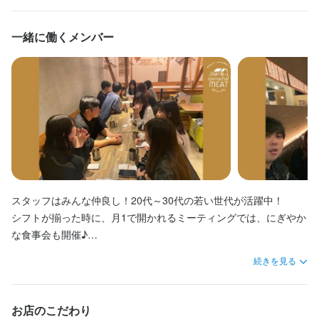
・料理・ドリンクの提供

・料理・ドリンクの提供

＼＼オシャレ自由◎スタッフが仲のいいお店／／

＼＼オシャレ自由◎スタッフが仲のいいお店／／

JR石山駅・京阪石山駅より徒歩4分の好立地！ステーキとチーズ
JR石山駅・京阪石山駅より徒歩4分の好立地！ステーキとチーズ
・キッチンスタッフのサポート　etc...

・キッチンスタッフのサポート　etc...

JR石山駅・京阪石山駅からスグ！古民家を改装したお洒落なバル
JR石山駅・京阪石山駅からスグ！古民家を改装したお洒落なバル
一緒に働くメンバー
料理が名物の古民家バル「ISHIYAMAMEATMARCHE」にて、正社
料理が名物の古民家バル「ISHIYAMAMEATMARCHE」にて、正社
「ISHIYAMAMEATMARCHE」

「ISHIYAMAMEATMARCHE」

員従業員を募集します。

員従業員を募集します。

《初バイト・ブランクある方も大歓迎》

《初バイト・ブランクある方も大歓迎》

の接客・ホールスタッフ・調理(フリーターアルバイト)を募集しま
の接客・ホールスタッフ・調理(フリーターアルバイト)を募集しま
基本のお仕事は上記の4点だけ！入社時は先輩スタッフが丁寧にお
基本のお仕事は上記の4点だけ！入社時は先輩スタッフが丁寧にお
す。

す。

【募集背景】

【募集背景】

教えしますので、バイトデビューの方・ブランクある方も安心し
教えしますので、バイトデビューの方・ブランクある方も安心し
現役高校生も活躍中！

現役高校生も活躍中！

当社は、〈働くスタッフさんの魅力を活かしたお店創り〉を強み
当社は、〈働くスタッフさんの魅力を活かしたお店創り〉を強み
てくださいね♪

てくださいね♪

✦・┈┈┈┈┈┈┈┈ ・✦

✦・┈┈┈┈┈┈┈┈ ・✦

に、石山エリアで3店舗を展開しており、今後の事業成長に伴い、
に、石山エリアで3店舗を展開しており、今後の事業成長に伴い、
飲食店は忙しい時があるから大変...

飲食店は忙しい時があるから大変...

地域に根付く人気店を一緒に創っていくメンバーを探していま
地域に根付く人気店を一緒に創っていくメンバーを探していま
《石山駅スグ◎車通勤・バイク通勤もOK♪》

《石山駅スグ◎車通勤・バイク通勤もOK♪》

だけど、やっぱり楽しい！！

だけど、やっぱり楽しい！！

す。

す。

大津市内／石山駅から徒歩3分。駅近の店舗ですが駐車場もご用意
大津市内／石山駅から徒歩3分。駅近の店舗ですが駐車場もご用意
お客様からの"ありがとう"は本当に嬉しいんです♪

お客様からの"ありがとう"は本当に嬉しいんです♪

できますので、車通勤・バイク通勤希望の方も通いやすさ抜群で
できますので、車通勤・バイク通勤希望の方も通いやすさ抜群で
毎日スタッフの笑顔が絶えない。そんなお店です♪

毎日スタッフの笑顔が絶えない。そんなお店です♪

＼＼本求人のポイント／／

＼＼本求人のポイント／／

スタッフはみんな仲良し！20代～30代の若い世代が活躍中！

す♪

す♪

✦・┈┈┈┈┈┈┈┈ ・✦

✦・┈┈┈┈┈┈┈┈ ・✦

(1) 未経験OK◎飲食デビューを応援！

(1) 未経験OK◎飲食デビューを応援！

シフトが揃った時に、月1で開かれるミーティングでは、にぎやか
(2) 休み充実◎最大で月12日休みもOK！

(2) 休み充実◎最大で月12日休みもOK！

な食事会も開催♪

＼＼本求人のポイント／／

＼＼本求人のポイント／／

【具体的な仕事内容】

【具体的な仕事内容】

(3) 高収入を実現◎月給30万円以上も可！

(3) 高収入を実現◎月給30万円以上も可！

社員もアルバイトも関係なく、言いたい事を言い合えて、思いつ
(1) 未経験歓迎◎スグに覚えられるお仕事♪

(1) 未経験歓迎◎スグに覚えられるお仕事♪

・お客様のご案内

・お客様のご案内

(4) 駅近なのにマイカー通勤もOK！

(4) 駅近なのにマイカー通勤もOK！

続きを見る
いたアイディアも出し合える、アットホームな環境です！
(2) 初バイト歓迎！現在初バイトから２年以上勤務のスタッフも活
(2) 初バイト歓迎！現在初バイトから２年以上勤務のスタッフも活
・注文のお伺い

・注文のお伺い

躍中

躍中

・料理・ドリンクの提供

・料理・ドリンクの提供

【具体的な仕事内容】

【具体的な仕事内容】

(3) 時給1080円以上＋交通費は全額支給♪

(3) 時給1080円以上＋交通費は全額支給♪

・調理・在庫管理・発注

・調理・在庫管理・発注

お店のこだわり
・ホール業務全般

・ホール業務全般
