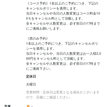
《コース予約》1名以上のご予約につき、下記の
気持ちがあれば大丈夫◎オシャレな空間で美味しいお料理とドリ
気持ちがあれば大丈夫◎オシャレな空間で美味しいお料理とドリ
オンライン面接・対面面接かご希望に合わせて実施しますので、S
オンライン面接・対面面接かご希望に合わせて実施しますので、S
滋賀県大津市松原町9-29
勤務地
キャンセルポリシーを適用します。

ンクを提供し、たくさんのお客様に喜んでいただけるお店を創っ
ンクを提供し、たくさんのお客様に喜んでいただけるお店を創っ
TEP.2の面接日時のご調整時にご希望を伺います♪

TEP.2の面接日時のご調整時にご希望を伺います♪

滋賀県大津市松原町9-29
当日キャンセルや当日の人数変更はコース料金10
ていきましょう♪

ていきましょう♪

STEP1：ご応募

STEP1：ご応募

連絡先
0％をキャンセル料として頂戴します。

STEP2：採用担当よりご連絡（面接の日時調整）

STEP2：採用担当よりご連絡（面接の日時調整）

077-572-7329
連絡先
全キャンセルや人数変更は、必ず前日の17時まで
「まず話を聞いてみたい」「ちょっと気になったので」だけでも
「まず話を聞いてみたい」「ちょっと気になったので」だけでも
STEP3：面接の実施

STEP3：面接の実施

077-572-7329
にご連絡お願いします。

大歓迎◎カジュアルな雰囲気でご面接できればと思っております
大歓迎◎カジュアルな雰囲気でご面接できればと思っております
法人名・事業者名
《席のみ予約》

株式会社シックスセンス
法人名・事業者名
1名以上のご予約につき、下記のキャンセルポリ
株式会社シックスセンス
シーを適用します。

お店の採用担当者からのメッセージ
お店の採用担当者からのメッセージ
当日キャンセルや、当日の人数変更はお一人様2,0
最終更新日2025/09/29
00円をキャンセル料として頂戴します。

皆様、はじめまして！株式会社SIX SENSES代表の角前です。こ
皆様、はじめまして！株式会社SIX SENSES代表の角前です。こ
最終更新日2026/01/21
全キャンセルや人数変更は、必ず前日の17時まで
の度は当社の求人を閲覧頂き、誠にありがとうございます。

の度は当社の求人を閲覧頂き、誠にありがとうございます。

店名
店名
にご連絡下さい。
当社はコロナにも負けずに成長中で、今後の新規出店予定も多数
当社はコロナにも負けずに成長中で、今後の新規出店予定も多数
肉とチーズの古民家バル ISHIYAMA MEAT MARCHE
肉とチーズの古民家バル ISHIYAMA MEAT MARCHE
あり、新しい仲間を必要としています！

あり、新しい仲間を必要としています！

定休日
ご応募のキッカケは、当社の《収入面》《休み》《福利厚生》を
ご応募のキッカケは、当社の《収入面》《休み》《福利厚生》を
火曜日
勤務地
勤務地
魅力に感じた。何か面白そう。稼ぎたい。安定したいetc… そんな
魅力に感じた。何か面白そう。稼ぎたい。安定したいetc… そんな
滋賀県大津市松原町9-29
滋賀県大津市松原町9-29
営業時間・定休日は変更となる場合がございます
想い大歓迎です★

想い大歓迎です★

ので、店舗にご確認ください。
求人ページだけでは伝えきれない当社の”面白さ”は沢山ありますの
求人ページだけでは伝えきれない当社の”面白さ”は沢山ありますの
連絡先
連絡先
で、面接の際に是非とも当社を知っていただけたらと思っていま
で、面接の際に是非とも当社を知っていただけたらと思っていま
予算
－