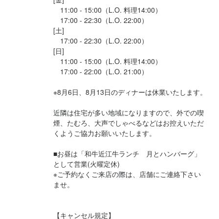
現在当店では、学生さん・フリーターさん・主婦(夫)さんなど、
【選考フロー】

【選考フロー】

　11:00 - 15:00（L.O. 料理14:00）

・パティシエの経験

・パティシエの経験

現在当店では、学生さん・フリーターさん・主婦(夫)さんなど、
様々なライフスタイルの方が活躍しています。

　17:00 - 22:30（L.O. 22:00）

オンライン面接・対面面接かご希望に合わせて実施しますので、S
オンライン面接・対面面接かご希望に合わせて実施しますので、S
・その他、飲食店での勤務経験

・その他、飲食店での勤務経験

様々なライフスタイルの方が活躍しています。

[土]

TEP.2の面接日時のご調整時にご希望を伺います♪

TEP.2の面接日時のご調整時にご希望を伺います♪

・その他、サービス業の経験者

・その他、サービス業の経験者

飲食店や、アルバイト未経験の方でも「やってみたい！」という
　17:00 - 22:30（L.O. 22:00）

STEP1：ご応募

STEP1：ご応募

・調理の経験をお持ちの方

・調理の経験をお持ちの方

飲食店や、アルバイト未経験の方でも「やってみたい！」という
気持ちがあれば大丈夫◎オシャレな空間で美味しいお料理とドリ
[日]

STEP2：採用担当よりご連絡（面接の日時調整）

STEP2：採用担当よりご連絡（面接の日時調整）

・マネジメント経験をお持ちの方

・マネジメント経験をお持ちの方

　11:00 - 15:00（L.O. 料理14:00）

気持ちがあれば大丈夫◎オシャレな空間で美味しいお料理とドリ
ンクを提供し、たくさんのお客様に喜んでいただけるお店を創っ
STEP3：面接の実施　(応募数が多いときは電話で１時面接を行う
STEP3：面接の実施　(応募数が多いときは電話で１時面接を行う
　17:00 - 22:00（L.O. 21:00）

ンクを提供し、たくさんのお客様に喜んでいただけるお店を創っ
ていきましょう♪

場合がございます)

場合がございます)

《前職でこんな方が活躍しています！》

《前職でこんな方が活躍しています！》

ていきましょう♪

※8月6日、8月13日のディナーは休業いたします。

・美容師

・美容師

「まず話を聞いてみたい」「ちょっと気になったので」だけでも
・エステティシャン

・エステティシャン

「まず話を聞いてみたい」「ちょっと気になったので」だけでも
大歓迎◎カジュアルな雰囲気でご面接できればと思っております
近隣は住宅が多い地域になりますので、外での喫
・アパレル店員

・アパレル店員

大歓迎◎カジュアルな雰囲気でご面接できればと思っております
煙、たむろ、大声でしゃべるなどはお控えいただ
お店の採用担当者からのメッセージ
お店の採用担当者からのメッセージ
・介護士

・介護士

くようご協力お願いいたします。

・事務員

・事務員

皆様、はじめまして！株式会社SIX SENSES代表の角前です。こ
皆様、はじめまして！株式会社SIX SENSES代表の角前です。こ
・営業職

・営業職

■お昼は「和牛近江牛ランチ　月とハンバーグ」
の度は当社の求人をご覧頂き、誠にありがとうございます。

の度は当社の求人をご覧頂き、誠にありがとうございます。

・販売業（コンビニ・スーパー）
・販売業（コンビニ・スーパー）
として営業(火曜定休)

※ご予約なくご来店の際は、店舗にご連絡下さい
現在当店では、学生さん・フリーターさん・主婦(夫)さんなど、
現在当店では、学生さん・フリーターさん・主婦(夫)さんなど、
店名
ませ。　

様々なライフスタイルの方が活躍しています。

様々なライフスタイルの方が活躍しています。

肉とチーズの古民家バル ISHIYAMA MEAT MARCHE
店名
選考の流れ
選考の流れ
肉とチーズの古民家バル ISHIYAMA MEAT MARCHE
飲食店や、アルバイト未経験の方でも「やってみたい！」という
飲食店や、アルバイト未経験の方でも「やってみたい！」という
【キャンセル規定】

【選考フロー】

【選考フロー】

勤務地