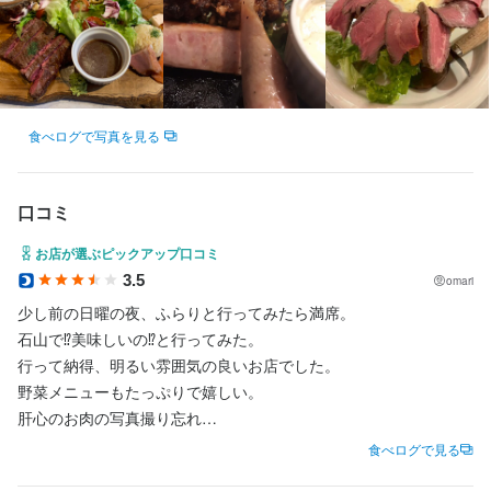
夕方に家事と両立できます♪また、子供が急に熱を出したときなど
夕方に家事と両立できます♪また、子供が急に熱を出したときなど
も気軽に相談できる環境です！

も気軽に相談できる環境です！

＼超繁盛店でスキルを身につけられます／

＼超繁盛店でスキルを身につけられます／

応募資格
応募資格
当店はお陰様で、長年地元で愛される人気店へと成長していきま
当店はお陰様で、長年地元で愛される人気店へと成長していきま
＼＼初アルバイト・初飲食のお仕事の方へ／／

＼＼初アルバイト・初飲食のお仕事の方へ／／

した。繁盛店を創り続けてきた会社で学べる経験・ノウハウは一
した。繁盛店を創り続けてきた会社で学べる経験・ノウハウは一
必須スキル・経験
誰もが、みんな最初は未経験からスタートしてます！出来なかっ
誰もが、みんな最初は未経験からスタートしてます！出来なかっ
必須スキル・経験
生物！今後どこでも通用します♪

生物！今後どこでも通用します♪

食べログで写真を見る
た事が出来るようになるのって楽しいですよね！私達も同じスタ
た事が出来るようになるのって楽しいですよね！私達も同じスタ
興味はあるけど、経験が無いから不安…そんな方でも大丈夫！当
興味はあるけど、経験が無いから不安…そんな方でも大丈夫！当
◆経験・資格は一切不要（未経験歓迎）

◆経験・資格は一切不要（未経験歓迎）

ートですので、一緒に成長していけたら良いなと思っています♪
ートですので、一緒に成長していけたら良いなと思っています♪
社にはしっかりとした研修制度があり、経験0からでも成長できる
社にはしっかりとした研修制度があり、経験0からでも成長できる
◆年齢・性別は一切不問（お人柄重視）
◆年齢・性別は一切不問（お人柄重視）
環境をご用意しています◎

環境をご用意しています◎

口コミ
身に付くスキル
身に付くスキル
お店が選ぶピックアップ口コミ
＼頑張り次第で、誰にでもチャンスがあります／

＼頑張り次第で、誰にでもチャンスがあります／

求める人物像
求める人物像
当社の〈採用〉や〈評価基準〉は、あなたのお人柄や仕事に対す
当社の〈採用〉や〈評価基準〉は、あなたのお人柄や仕事に対す
3.5
包丁さばき
包丁さばき
ピザ生地づくり・窯焼き
ピザ生地づくり・窯焼き
盛り付け技術
盛り付け技術
カクテル技法
カクテル技法
omari
高級食材の知識
高級食材の知識
ワインの知識
ワインの知識
焼酎の知識
焼酎の知識
ウイスキーの知識
ウイスキーの知識
る前向きな姿勢を大事にしていますの！頑張り次第でどんどん上
る前向きな姿勢を大事にしていますの！頑張り次第でどんどん上
少し前の日曜の夜、ふらりと行ってみたら満席。

◆経験・資格は一切不要（未経験歓迎）

◆経験・資格は一切不要（未経験歓迎）

リキュール・スピリッツの知識
リキュール・スピリッツの知識
肉の知識
肉の知識
野菜の知識
野菜の知識
チーズの知識
チーズの知識
石山で⁉️美味しいの⁉️と行ってみた。

洋菓子の知識
洋菓子の知識
食器の知識
食器の知識
サービスマナー
サービスマナー
出店開業ノウハウ
出店開業ノウハウ
店舗運営
店舗運営
◆年齢・性別は一切不問（お人柄重視）

◆年齢・性別は一切不問（お人柄重視）

メニュー開発
メニュー開発
仕入れ・食材の目利き
仕入れ・食材の目利き
行って納得、明るい雰囲気の良いお店でした。

◆飲食店・サービス業が未経験の方も大歓迎！

◆飲食店・サービス業が未経験の方も大歓迎！

野菜メニューもたっぷりで嬉しい。

◆明るくて元気な性格

◆明るくて元気な性格

身に付くスキル
身に付くスキル
肝心のお肉の写真撮り忘れ

◆アルバイトデビューの方も大歓迎！

◆アルバイトデビューの方も大歓迎！

応募資格
応募資格
ハラミとタンをいただきました。タン美味しい。

食べログで見る
包丁さばき
包丁さばき
飾り包丁
飾り包丁
ピザ生地づくり・窯焼き
ピザ生地づくり・窯焼き
盛り付け技術
盛り付け技術
カクテル技法
カクテル技法
◆人に喜んでもらうのが好きな人

◆人に喜んでもらうのが好きな人

高級食材の知識
高級食材の知識
ワインの知識
ワインの知識
リキュール・スピリッツの知識
リキュール・スピリッツの知識
コーヒーの知識
コーヒーの知識
◆Wワーク歓迎、掛け持ち・副業もOK！

◆Wワーク歓迎、掛け持ち・副業もOK！

必須スキル・経験
必須スキル・経験
肉の知識
肉の知識
魚の知識
魚の知識
野菜の知識
野菜の知識
チーズの知識
チーズの知識
洋菓子の知識
洋菓子の知識
食器の知識
食器の知識