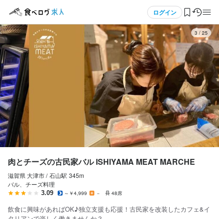
応募画面へ進む
応募画面へ進む
応募画面へ進む
応募画面へ進む
応募画面へ進む
応募画面へ進む
メニュー
ログイン
3
/
25
ログイン・無料会員登録
食べログ求人TOP
求人検索
マイページ管理
閲覧履歴
肉とチーズの古民家バル ISHIYAMA MEAT MARCHE
滋賀県 大津市 /
石山
駅
345m
気になる求人
バル、チーズ料理
3.09
～￥4,999
－
48席
検索履歴・保存した条件
飲食に興味があればOK♪独立支援も応援！古民家を改装したカフェ&イ
タリアンで楽しく働きませんか？