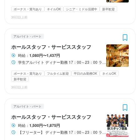
∟マイカー、バイクの場合はガソリン代、駐車場代、駐輪場代も
・交通費全額支給♪

・交通費全額支給♪

∟マイカー、バイクの場合はガソリン代、駐車場代、駐輪場代も
◆月給26万～　公休６日

◆月給26万～　公休６日

ボーナス・賞与あり
ネイルOK
シニア・ミドル活躍中
新卒歓迎
負担
∟マイカー、バイクの場合はガソリン代、駐車場代、駐輪場代も
∟マイカー、バイクの場合はガソリン代、駐車場代、駐輪場代も
負担
◆月給23万～　公休６日

◆月給23万～　公休６日

負担
負担
30日以上前
◆公休10日　公休12日　もライフスタイルに合わせて選ぶことが
◆◆公休10日　公休12日　もライフスタイルに合わせて選ぶこと
出来ます

が出来ます

収入例
収入例
月休み回数によって月給が変動致します

月休み回数によって月給が変動致します

勤務時間
勤務時間
アルバイト・パート
※前職給与や経験・スキルに合わせて給与設定しますので、面接時
※前職給与や経験・スキルに合わせて給与設定しますので、面接時
＜収入例＞

＜収入例＞

にご相談ください♪

にご相談ください♪

～フリーター　Aさん　時給：1,500円 ～

～フリーター　Aさん　時給：1,500円 ～

学生アルバイト

ディナー勤務

ホールスタッフ・サービススタッフ
◆業績賞与あり

◆業績賞与あり

(週5日/1日6時間 勤務の場合)

(週5日/1日6時間 勤務の場合)

ディナー勤務

フリーター　15：00～24：00

時給：
1,080円〜1,437円
◆随時昇給あり

◆随時昇給あり

　+インセンティブ月10,000円支給

　+インセンティブ月10,000円支給

17：00～23：00

学生　　　　17：00～23：00

学生アルバイト ディナー勤務 17：00～23：00 ランチ勤務 9：00～14：30
◆食事手当あり　月約30,000円相当

◆食事手当あり　月約30,000円相当

⇒月収190,000円

⇒月収190,000円

ランチ勤務

ランチ勤務

◆交通費支給あり （社内規定による
◆交通費支給あり （社内規定による
※月4週換算での目安金額

※月4週換算での目安金額

9：00～14：30
9：00～14：30
ボーナス・賞与あり
フルタイム歓迎
平日のみ勤務OK
ネイルOK
新卒歓迎
ランチタイムのみ勤務OK
ランチタイムのみ勤務OK
終電考慮あり
終電考慮あり
ダブルワーク・副業OK
ダブルワーク・副業OK
フルタイム歓迎
フルタイム歓迎
収入例
収入例
～フリーター　Bさん　時給：1,500円 ～

～フリーター　Bさん　時給：1,500円 ～

転勤なし
転勤なし
長期勤務歓迎
長期勤務歓迎
週2日からOK
週2日からOK
週4日以上OK
週4日以上OK
シフト制
シフト制
30日以上前
(週5日/1日8時間 勤務の場合)

(週5日/1日8時間 勤務の場合)

◇◆昇給例◆◇

◇◆昇給例◆◇

　+インセンティブ月10,000円支給

　+インセンティブ月10,000円支給

▼調理業務、仕込み業務、ホール業務、発注業務　

▼調理業務、仕込み業務、ホール業務、発注業務　

⇒月収250,000円
⇒月収250,000円
▼人材管理、人材教育、メニュー開発、自己研修　

▼人材管理、人材教育、メニュー開発、自己研修　

アルバイト・パート
休日・休暇
休日・休暇
ホールスタッフ・サービススタッフ
◆シフト制♪自分の都合に合わせて働けます！

◆シフト制♪自分の都合に合わせて働けます！

◆スキマ時間に勤務OK（週1日、1日3時間〜）

◆スキマ時間に勤務OK（週1日、1日3時間〜）

時給：
1,500円〜1,875円
勤務時間
勤務時間
◆固定シフトでガッツリ勤務OK（週休2日制/週休3日制）
◆固定シフトでガッツリ勤務OK（週休2日制/週休3日制）
【フリーター】 ディナー勤務 17：00～23：00 ランチ勤務 8：00～14：30 ◆月10日以上の勤務必須 ※金土日6日以上含む ※繁忙期出勤必須
勤務時間
勤務時間
【フリーター】

【フリーター】
