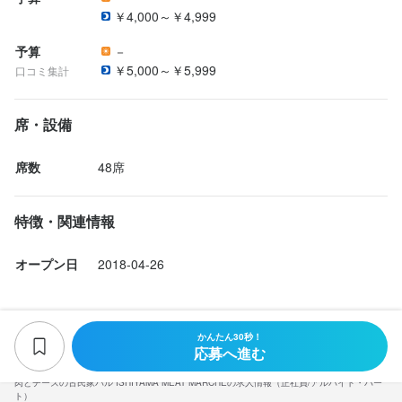
077-572-7329
077-572-7329
す♪

す♪

￥4,000～￥4,999
ご不明な点等あれば、まずはカジュアルな面談だけでもOKです！
ご不明な点等あれば、まずはカジュアルな面談だけでもOKです！
予算
－
法人名・事業者名
法人名・事業者名
将来の話や過去の楽しかった思い出など、あなたのことを教えて
将来の話や過去の楽しかった思い出など、あなたのことを教えて
￥5,000～￥5,999
口コミ集計
株式会社シックスセンス
株式会社シックスセンス
下さい！

下さい！

あなたの想いが叶えれるよう全力でサポートしていきますので、
あなたの想いが叶えれるよう全力でサポートしていきますので、
少しでもご興味がありましたらお気軽にご応募ください♪
少しでもご興味がありましたらお気軽にご応募ください♪
席・設備
最終更新日2026/01/16
最終更新日2026/01/16
席数
48席
特徴・関連情報
店名
店名
肉とチーズの古民家バル ISHIYAMA MEAT MARCHE
肉とチーズの古民家バル ISHIYAMA MEAT MARCHE
オープン日
2018-04-26
勤務地
勤務地
滋賀県大津市松原町9-29
滋賀県大津市松原町9-29
かんたん30秒！
応募へ進む
連絡先
連絡先
077-572-7329
077-572-7329
肉とチーズの古民家バル ISHIYAMA MEAT MARCHEの求人情報（正社員/アルバイト・パー
ト）