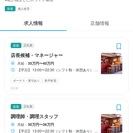
応募履歴
3
3
3
 / 
 / 
 / 
5
5
5
新着
個人経営
WEB履歴書
京都ダイナー
京都ダイナー
京都ダイナー
求人情報
店舗情報
正社員
正社員
正社員
店長候補・マネージャー
調理師・調理スタッフ
調理補助・調理見習い
スカウト・メルマガ受信設定
ヘルプ・お問い合わせフォーム
正社員
新着
店長候補・マネージャー
調理師・調理スタッフ
調理補助・調理見習い
店長候補・マネージャー
掲載をご検討の店舗様へ
月給
月給
月給
350,000円〜400,000円
300,000円〜360,000円
270,000円〜330,000円
月給：
35万円〜40万円
食べログ求人PRESS
【平日】 13:00〜22:30（シフト制・休憩あり） 【土日祝】 11:00〜22:30（早番遅番のシフト制・休憩あり） ●ランチ営業が無いので朝自分の時間が作れます。
ボーナス・賞与あり
ボーナス・賞与あり
ボーナス・賞与あり
昇給あり
昇給あり
昇給あり
交通費支給
交通費支給
交通費支給
資格手当・スキル手当あり
資格手当・スキル手当あり
資格手当・スキル手当あり
インセンティブあり
インセンティブあり
インセンティブあり
プライバシーポリシー
ボーナス・賞与あり
新卒歓迎
利用規約
5日前
試用期間
試用期間
試用期間
試用期間あり：2か月程度(期間中の給与条件は面接にて）
試用期間あり：2か月程度(給与条件は同じ）
試用期間あり：2か月程度(給与条件は同じ）

企業情報
正社員
新着
固定残業代
固定残業代
調理師・調理スタッフ
固定残業代
月30時間分（61,500円以上）の固定残業代含む

月30時間分（52,700円以上）の固定残業代含む

　∟残業30時間に満たない場合も上記金額を支給します。
　∟残業30時間に満たない場合も上記金額を支給します。
月30時間分（47,500円以上）の固定残業代含む

月給：
30万円〜36万円
　∟残業30時間に満たない場合も上記金額を支給します。
【平日】 13:00〜22:30（シフト制・休憩あり） 【土日祝】 11:00〜22:30（早番遅番のシフト制・休憩あり） ●ランチ営業が無いので朝自分の時間が作れます。