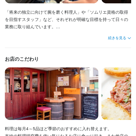
待遇
待遇
毎月メニューが変わっても、リーズナブルな価格と私たちの情熱
「将来の独立に向けて腕を磨く料理人」や「ソムリエ資格の取得
◎まかないあり（店外の場合、外食補助費あり）

待遇
◎制服貸与

◎まかないあり（店外の場合、外食補助費あり）

だけは変わりません。お客様に『また来ちゃった！』と言ってい
を目指すスタッフ」など、それぞれが明確な目標を持って日々の
◎自転車・バイク通勤可能

◎まかないあり（店外の場合、外食補助費あり）

◎制服貸与

ただけるお店を、あなたの経験を活かして一緒に作っていきませ
業務に取り組んでいます。

◎資格支援制度あり（ソムリエ資格）

◎制服貸与

◎自転車・バイク通勤可能

厨房ではプロの技を追求しつつも、一歩フロアに出れば全員が最
◎独立支援制度有り

◎自転車・バイク通勤可能

◎資格支援制度あり（ソムリエ資格）

続きを見る
高の笑顔で意見を交わし合う、風通しの良いチームです。

◎社会保険完備
◎資格支援制度あり（ソムリエ資格）

◎独立支援制度有り

お互いの情熱をリスペクトし、刺激し合える環境がここにありま
◎独立支援制度有り

◎社会保険完備
まかない・食事補助あり
社会保険完備
制服貸与
研修制度あり
す。

◎社会保険完備
お店のこだわり
資格取得支援あり
独立実績あり
バイク通勤OK
髪型自由
ひげOK
まかない・食事補助あり
社会保険完備
制服貸与
研修制度あり
あなたもぜひ私たちの輪に加わり、自分の目標に向かって一緒に
ピアスOK
資格取得支援あり
独立実績あり
バイク通勤OK
髪型自由
ひげOK
まかない・食事補助あり
社会保険完備
制服貸与
研修制度あり
一歩を踏み出してみませんか？
ピアスOK
資格取得支援あり
独立実績あり
バイク通勤OK
髪型自由
ひげOK
ピアスOK
特徴
特徴
学歴不問
独立希望者歓迎
新卒歓迎
第二新卒歓迎
Uターン・Iターン歓迎
特徴
フリーター歓迎
ブランクOK
駅チカ(徒歩5分以内)
個人経営(2店舗以内)
学歴不問
未経験者歓迎
独立希望者歓迎
新卒歓迎
第二新卒歓迎
Uターン・Iターン歓迎
フリーター歓迎
ブランクOK
駅チカ(徒歩5分以内)
学歴不問
独立希望者歓迎
新卒歓迎
第二新卒歓迎
Uターン・Iターン歓迎
個人経営(2店舗以内)
フリーター歓迎
ブランクOK
駅チカ(徒歩5分以内)
個人経営(2店舗以内)
仕事内容
料理は毎月4～5品ほど季節のおすすめに入れ替えます。

■□仕事内容□■

仕事内容
仕事内容
支給の料理研究費を使い気になるお店に食べに行き、また他店の