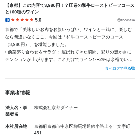
「将来自分の店を持ちたい」「ワインを極めたい」という方に
は、これ以上ない最高の環境です。

な知識をイチからすべて代表が伝授します！

【京都】この内容で3,980円！？圧巻の和牛ローストビーフコース
は、これ以上ない最高の環境です。

と160種のワイン
「将来自分の店を持ちたい」「ワインを極めたい」という方に
■□ 14年で4名が独立！夢を叶える高い自由度 □■

は、これ以上ない最高の環境です。

5.0
fineosaka
■□ 14年で4名が独立！夢を叶える高い自由度 □■

2026年2月でオープン14周年を迎えました。

京都で「美味しいお肉をお腹いっぱい、ワインと一緒に」楽しむ
2026年2月でオープン14周年を迎えました。

この秋も、イタリア修行から帰国した元店長が4人目のオーナーと
■□ 14年で4名が独立！夢を叶える高い自由度 □■

なら間違いなくここ。今回は「和牛ローストビーフのコース
この秋も、イタリア修行から帰国した元店長が4人目のオーナーと
していよいよ独立します！

2026年2月でオープン14周年を迎えました。

（3,980円）」を堪能しました。

していよいよ独立します！

スタッフの個性を尊重する自由な社風なので、あなたの意見がお
この秋も、イタリア修行から帰国した元店長が4人目のオーナーと
• 前菜盛り合わせ＆サラダ： 運ばれてきた瞬間、彩りの豊かさに
スタッフの個性を尊重する自由な社風なので、あなたの意見がお
店作りに直結する面白さがあります。

していよいよ独立します！

テンションが上がります。これだけでワイン1〜2杯は余裕でいけ
店作りに直結する面白さがあります。

次はあなたが「5人目のオーナー」を目指しませんか？
スタッフの個性を尊重する自由な社風なので、あなたの意見がお
るボリューム。

食べログで見る
次はあなたが「5人目のオーナー」を目指しませんか？
店作りに直結する面白さがあります。

• 海老のアヒージョ＆バケット： ぷりっぷりの海老がオイルの中
次はあなたが「5人目のオーナー」を目指しませんか？
で踊っています。ニンニクの香りが移ったオイルをバケットに浸
身に付くスキル
して食べると、もう至福。

身に付くスキル
事業者情報
包丁さばき
盛り付け技術
ワインの知識
ウイスキーの知識
• フレンチフライ： 絶妙な塩気でおつまみに最高。お肉の合間に
身に付くスキル
リキュール・スピリッツの知識
コーヒーの知識
肉の知識
魚の知識
包丁さばき
盛り付け技術
ワインの知識
ウイスキーの知識
ついつい手が伸びる名脇役です。

法人名・事
株式会社京都ダイナー
野菜の知識
チーズの知識
出店開業ノウハウ
店舗運営
メニュー開発
リキュール・スピリッツの知識
コーヒーの知識
肉の知識
魚の知識
• 黒毛和牛ローストビーフ： 本日の主役。見事なピンク色の火入
包丁さばき
仕入れ・食材の目利き
盛り付け技術
ワインの知識
ウイスキーの知識
業者名
野菜の知識
チーズの知識
出店開業ノウハウ
店舗運営
メニュー開発
リキュール・スピリッツの知識
コーヒーの知識
肉の知識
魚の知識
れです。和牛ならではの脂の甘みを、塩胡椒とレモンが引き立て
仕入れ・食材の目利き
野菜の知識
チーズの知識
出店開業ノウハウ
店舗運営
メニュー開発
本社所在地
京都府京都市中京区柳馬場通錦小路上る十文字町
ます。

仕入れ・食材の目利き
451
応募資格
• ボロネーゼ・フェットチーネ： お肉がゴロゴロ入った濃厚ソー