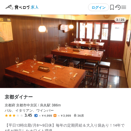
応募画面へ進む
応募画面へ進む
応募画面へ進む
メニュー
ログイン
3
/
25
ログイン・無料会員登録
食べログ求人TOP
求人検索
マイページ管理
閲覧履歴
京都ダイナー
京都府 京都市中京区 /
烏丸
駅
386m
気になる求人
バル、イタリアン、ワインバー
3.45
～￥4,999
～￥3,999
36席
検索履歴・保存した条件
【平日13時出勤/月8〜9日休】毎年の定期昇給＆大入り袋あり！14年で
4名が独立したホワイト環境