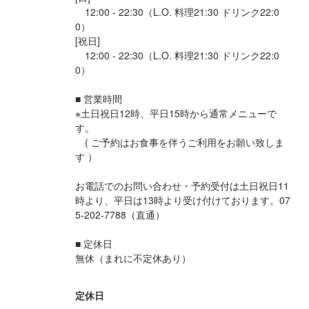
店名
京都ダイナーには溢れています。

　12:00 - 22:30（L.O. 料理21:30 ドリンク22:0
京都ダイナー
ご応募お待ちしています。
0）

[祝日]

勤務地
　12:00 - 22:30（L.O. 料理21:30 ドリンク22:0
京都府京都市中京区柳馬場通錦小路上ル十文字町451 1F
0）

店名
京都ダイナー
■ 営業時間

連絡先
店名
※土日祝日12時、平日15時から通常メニューで
075-202-7788
勤務地
京都ダイナー
す。

京都府京都市中京区柳馬場通錦小路上ル十文字町451 1F
　( ご予約はお食事を伴うご利用をお願い致しま
法人名・事業者名
す ）

勤務地
株式会社京都ダイナー
連絡先
京都府京都市中京区柳馬場通錦小路上ル十文字町451 1F
お電話でのお問い合わせ・予約受付は土日祝日11
075-202-7788
時より、平日は13時より受け付けております。07
連絡先
5-202-7788（直通）

最終更新日2026/08/03
法人名・事業者名
075-202-7788
株式会社京都ダイナー
■ 定休日

無休（まれに不定休あり）

法人名・事業者名
株式会社京都ダイナー
最終更新日2026/08/03
定休日