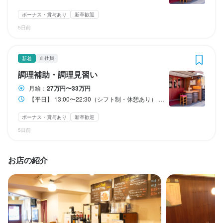
給与補足
給与補足
給与補足
ボーナス・賞与あり
新卒歓迎
◎昇給あり（勤続1年ごとに平均月5,000円〜10,000円程度の定期
◎昇給あり（勤続1年ごとに平均月5,000円〜10,000円程度の定期
昇給があります）

昇給があります）

◎昇給あり（勤続1年ごとに平均月5,000円〜10,000円程度の定期
5日前
◎賞与あり（業績連動）

◎賞与あり（業績連動）

昇給があります）

◎インセンティブあり。忙しい日の大入り袋制度。月に8,000円〜
◎インセンティブあり。忙しい日の大入り袋制度。月に8,000円〜
◎賞与あり（業績連動）

20,000円程度（過去平均実績）売上に応じて給与に加えて支給さ
20,000円程度（過去平均実績）売上に応じて給与に加えて支給さ
◎インセンティブあり。忙しい日の大入り袋制度。月に8,000円〜
正社員
新着
れます。スタッフ全員平等に支給。

れます。スタッフ全員平等に支給。

20,000円程度（過去平均実績）売上に応じて給与に加えて支給さ
調理補助・調理見習い
◎ソムリエ資格保持（合格）者には別途ソムリエ手当支給

◎ソムリエ資格保持（合格）者には別途ソムリエ手当支給

れます。スタッフ全員平等に支給。

月給：
27万円〜33万円
◎交通費支給

◎交通費支給

◎ソムリエ資格保持（合格）者には別途ソムリエ手当支給

【平日】 13:00〜22:30（シフト制・休憩あり） 【土日祝】 11:00〜22:30（早番遅番のシフト制・休憩あり） ●ランチ営業が無いので朝自分の時間が作れます。
◎交通費支給

※給与に含まれる手当あり（料理研究費）

ボーナス・賞与あり
新卒歓迎
※給与に含まれる手当あり（料理研究費）
5日前
収入例
収入例
入社1年・30歳、年収450万円

収入例
入社3年・34歳、年収490万円

入社2年・23歳、年収385万円

お店の紹介
入社2年・27歳、年収425万円

入社3年・25歳、年収420万円

※経験とスキルを考慮します。

入社3年・31歳、年収480万円

※経験とスキルを考慮します。

※経験とスキルを考慮します。
