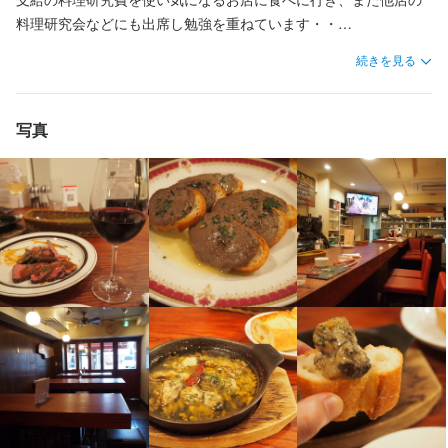
『京都ダイナー』は次期店長候補となる新しい仲間を募集しま
料理研究会などにも出席し勉強を重ねています・・

■□仕事内容□■

■□仕事内容□■

す。

ワインはボトルリストの170銘柄の他、おすすめグラスワインを新
『京都ダイナー』は新しい仲間を募集します。

『京都ダイナー』は新しい仲間を募集します。

イタリアン・フレンチ等の洋食系はもちろん、和食出身の調理経
続きを見る
しい料理に合わせて、また季節感を大切にし6種～８種ほど入れ替
イチから丁寧に教えますので、調理未経験の方やバイト経験のみ
イタリアン・フレンチ等の洋食系はもちろん、和食出身の調理経
験（3年以上目安）がある方も大歓迎です！

えています。
の方も大歓迎です！

験（3年以上目安）がある方も大歓迎です！

決まりきったマニュアルはありません。まずは当店の調理全般
まずは簡単な盛り付けや仕込みなど、調理の基本から担当してい
決まりきったマニュアルはありません。まずは当店の調理全般を
写真
と、日々の店舗運営をお任せします。

ただきます。

お任せします。

一通り覚えていただいた後は、これまでの経験を活かしたメニュ
お仕事に慣れてきたら、あなたのアイデアを活かしたメニュー開
一通り覚えていただいたら今までの経験を活かしたメニュー開発
ー開発や仕入れ、売上管理などのマネジメント業務を徐々に主導
発にも挑戦できますよ。

を徐々にお願いしたいと考えています。

していただきたいと考えています。

※メニュー開発補助費

※メニュー開発補助費

※メニュー開発補助費

試用期間を終えたら、メニュー開発補助費を支給します。毎月5,5
試用期間を終えたら、メニュー開発補助費を支給します（毎月5,5
試用期間を終えたら、メニュー開発補助費を支給します（毎月5,5
00円。

00円）。

00円）。

気になるお店に食事に行って、ぜひ感性を磨いてくださいね！

気になるお店に食事に行ってぜひ腕を磨いてください！

気になるお店に食事に行って、ぜひ店長としての感性や腕を磨い
てください！

■□一歩ずつステップアップできる環境です！□■

■□キャリアアップできる環境です！□■

今回は「料理が好き」「飲食業界に挑戦したい」という未経験の
今回は3年〜数年程度の経験者の方の募集です。

■□キャリアアップできる環境です！□■

方を大募集！

「同じ料理を作る毎日に飽きた」「ジャンルを変えて自由に腕を
今回は3年〜数年程度の経験者の方を、将来の幹部候補としてお迎
ゼロからスキルを身につけたい方、将来プロの料理人を目指して
振るいたい」という方、大歓迎！

えする募集です。
