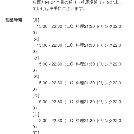
ら西方向に4本目の通り（柳馬場通り）を北上し
求める人物像
・ルーティンワークではなく自由にメニュー開発をしたい方

ていけば左手にございます。
・将来の料理長候補や、独立を目指している方

・3年以上の調理経験を活かし、店長へステップアップしたい方

選考の流れ
・料理だけでなく、ワインの専門知識も実践で極めたい方

営業時間
[月]

・決まったマニュアルに縛られず、お店作りを主導したい方

　15:00 - 22:30（L.O. 料理21:30 ドリンク22:0
・自分のアイデアでお店を盛り上げる面白さを味わいたい方
・将来の料理長・店長として、店舗運営を学びたい方

0）

・料理やワインの知識を活かし、売上を作ってみたい方

[火]

・自分のアイデアで「お店を育てる」面白さを味わいたい方
　15:00 - 22:30（L.O. 料理21:30 ドリンク22:0
選考の流れ
お店の採用担当者からのメッセージ
0）

[水]

どこそこのレストランで何年勤めた！などは必要ありません。

選考の流れ
　15:00 - 22:30（L.O. 料理21:30 ドリンク22:0
料理を愛する心、そしてお客様を喜ばせることに生き甲斐を感じ
0）

る姿勢。それが大事だと思います。

[木]

お店の採用担当者からのメッセージ
学ぼうとする心、謙虚な姿勢があればあなたが成長できる余地が
　15:00 - 22:30（L.O. 料理21:30 ドリンク22:0
0）

京都ダイナーには溢れています。

どこそこのレストランで何年勤めた！などは必要ありません。

[金]

お店の採用担当者からのメッセージ
ご応募お待ちしています。
料理を愛する心、そしてお客様を喜ばせることに生き甲斐を感じ
　15:00 - 22:30（L.O. 料理21:30 ドリンク22:0
る姿勢。それが大事だと思います。

どこそこのレストランで何年勤めた！などは必要ありません。

0）

学ぼうとする心、謙虚な姿勢があればあなたが成長できる余地が
[土]

料理を愛する心、そしてお客様を喜ばせることに生き甲斐を感じ
京都ダイナーには溢れています。

　12:00 - 22:30（L.O. 料理21:30 ドリンク22:0
る姿勢。それが大事だと思います。

0）

ご応募お待ちしています。
学ぼうとする心、謙虚な姿勢があればあなたが成長できる余地が
[日]
