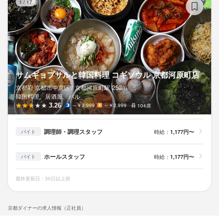
1
/
17
サムギョプサルと韓国料理 コギソウル 京都河原町店
京都府 京都市中京区 /
京都河原町
駅
253m
韓国料理、居酒屋、バル
3.26
～￥3,999
～￥2,999
104席
調理師・調理スタッフ
時給：
1,177円〜
バイト
ホールスタッフ
時給：
1,177円〜
バイト
最終更新日：30日以上前
京都ダイナーの求人情報（正社員）