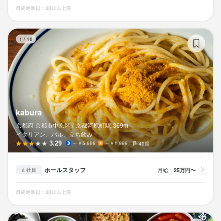
最終更新日：30日以上前
ka
1
/
16
kabura
京都府 京都市中京区 /
京都河原町
駅
369m
イタリアン、バル、立ち飲み
3.29
～￥5,999
～￥1,999
40席
ホールスタッフ
月給：
25万円〜
正社員
最終更新日：30日以上前
サ