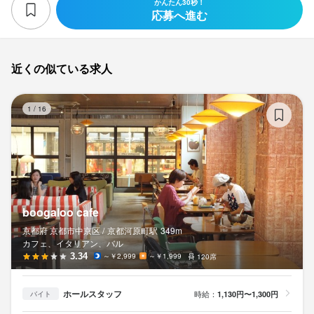
かんたん30秒！
応募へ進む
近くの似ている求人
bo
1
/
16
boogaloo cafe
京都府 京都市中京区 /
京都河原町
駅
349m
カフェ、イタリアン、バル
3.34
～￥2,999
～￥1,999
120席
ホールスタッフ
時給：
1,130円〜1,300円
バイト