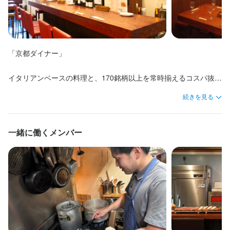
勤務時間
勤務時間
【平日】

勤務時間
13:00〜22:30（シフト制・休憩あり）

【平日】

【平日】

13:00〜22:30（シフト制・休憩あり）

「京都ダイナー」

【土日祝】

13:00〜22:30（シフト制・休憩あり）

11:00〜22:30（早番遅番のシフト制・休憩あり）

【土日祝】

●ランチ営業が無いので朝自分の時間が作れます。
【土日祝】

11:00〜22:30（早番遅番のシフト制・休憩あり）

イタリアンベースの料理と、170銘柄以上を常時揃えるコスパ抜群
11:00〜22:30（早番遅番のシフト制・休憩あり）

●ランチ営業が無いので朝自分の時間が作れます。
のワイン。私たちは、お客様が『今日はワインの気分』という時
終電考慮あり
転勤なし
長期勤務歓迎
シフト制
●ランチ営業が無いので朝自分の時間が作れます。
続きを見る
終電考慮あり
転勤なし
長期勤務歓迎
シフト制
に真っ先に思い浮かぶお店を目指し、シェフとソムリエが日々リ
終電考慮あり
転勤なし
長期勤務歓迎
シフト制
アルなメニュー開発やワイン選びに情熱を注いでいます。

休日・休暇
一緒に働くメンバー
休日・休暇
柳馬場通りの錦市場を少し上がった場所にある、コンパクトでち
◎月8日～9日休み （連休も取れます。）

休日・休暇
ょっと賑やかなお店。カウンターとテーブル3つの距離が近いから
◎月8日～9日休み （連休も取れます。）

◎夏季休暇あり

◎月8日～9日休み （連休も取れます。）

こそ、「マニュアル通りの退屈な仕事」は一切ありません。

◎冬季休暇あり
◎夏季休暇あり

◎夏季休暇あり

◎冬季休暇あり
一推しの黒毛和牛ローストビーフのほか、壁の月替わりおすすめ
月8日以上休みあり
完全週休2日制
夏季休暇あり
年末年始休暇あり
◎冬季休暇あり
特別休暇あり
ワインや、毎月変わる黒板の季節料理など、常に新しい変化を楽
月8日以上休みあり
完全週休2日制
夏季休暇あり
年末年始休暇あり
特別休暇あり
月8日以上休みあり
完全週休2日制
夏季休暇あり
年末年始休暇あり
しめるのが当店の自慢。昼から一杯楽しむお客様や、本気で飲み
特別休暇あり
食いされるお客様に、驚きと気軽さを毎日お届けしています。
