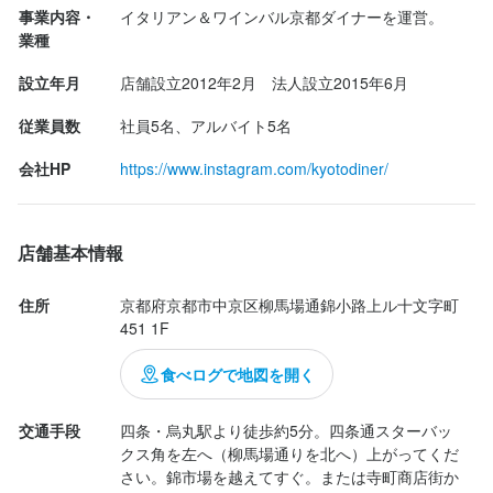
応募資格
スが太麺に絡み、食べ応え抜群。

事業内容・
必須スキル・経験
• ジェラート： 最後はさっぱりと。濃厚...
応募資格
業種
必須スキル・経験
飲食店での調理経験
設立年月
店舗設立2012年2月　法人設立2015年6月
必須スキル・経験
・飲食店での調理経験がある方（3年以上）
未経験者の方もご応募頂けます。ぜひ一度お話ししましょう！
飲食店での調理経験
従業員数
社員5名、アルバイト5名
歓迎スキル・経験
歓迎スキル・経験
・飲食店での調理経験がある方（3年以上）
会社HP
https://www.instagram.com/kyotodiner/
飲食店での調理経験
飲食店での接客経験
調理師免許
飲食店での調理経験
飲食店での接客経験
調理師免許
歓迎スキル・経験
・イタリアン、フレンチなど洋食系の経験がある方は優遇！

※調理師免許は無くてもご応募頂けます！自信が無くても大丈夫で
・和食など、他ジャンルの出身者も大歓迎です！

すよ。
コミュニケーション能力
飲食店での調理経験
飲食店での接客経験
調理師免許
店舗基本情報
・イタリアン、フレンチなど洋食系の経験がある方は優遇！

※現在、当店では和食出身のスタッフも実際に活躍中ですので、ジ
・和食など、他ジャンルの出身者も大歓迎です！

ャンルチェンジを考えている方も安心してご応募ください。

住所
京都府京都市中京区柳馬場通錦小路上ル十文字町
451 1F
求める人物像
※現在、当店では和食出身のスタッフも実際に活躍中ですので、ジ
※調理師免許は無くてもご応募頂けます。
ャンルチェンジを考えている方も安心してご応募ください。

・食べること・料理をすることが好きな方

食べログで地図を開く
・包丁の持ち方など、基本から学びたい方

※調理師免許は無くてもご応募頂けます。
・ワインや洋食に興味がある方

交通手段
四条・烏丸駅より徒歩約5分。四条通スターバッ
求める人物像
・コツコツ丁寧な作業を進めるのが好きな方

クス角を左へ（柳馬場通りを北へ）上がってくだ
さい。錦市場を越えてすぐ。または寺町商店街か
・周りのスタッフと協力して働ける方
・3年以上の調理経験を活かしてステップアップしたい方
