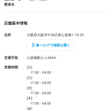
欲を言えば もうちょっとインパクトが

業者名
欲しかったかな・・　自分は貝出汁イン

店名
パクトが強い太郎ラーメン派ですね

野口太郎ラーメン 心斎橋店
店舗基本情報
麺は全粒粉の中細モッチリ食感で

勤務地
人みなＤＮＡが感じ取れてGOOD♪

住所
大阪府大阪市中央区東心斎橋1-15-23
大阪府大阪市中央区東心斎橋1-15-23
さつま揚げ、ホロホロ食感のチャーシュー、

食べログで地図を開く
レアチャーシュー、味玉、メンマ、

連絡先
0907-750-3614
コリコリ食感の白キクラゲ それぞれ

交通手段
心斎橋駅から343m
普通に美味しかったです

営業時間
[月]

法人名・事業者名
　17:00 - 04:00

（株）T-style
若い女性スタッフさんが丁寧な接客で

[火]

感じ良かったですね、食後も外まで出て

　17:00 - 04:00

来て「ありがとうございま...
[水]

最終更新日2023/04/13
　17:00 - 04:00

[木]

　17:00 - 04:00

[金]
