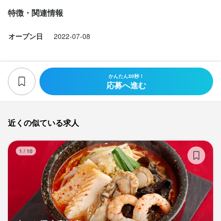
特徴・関連情報
オープン日
2022-07-08
かんたん30秒！
応募へ進む
近くの似ている求人
赤
1
/
10