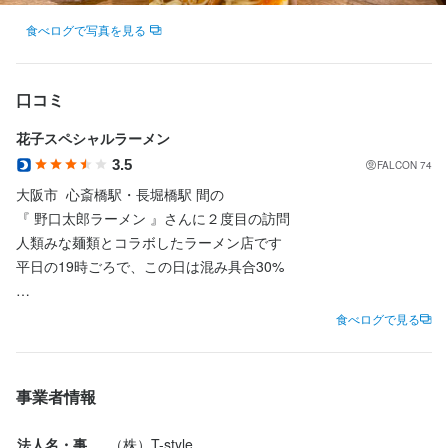
食べログで写真を見る
この仕事のおすすめポイント
【★ しっかり稼げて柔軟なシフト！ 】  頑張りはお給料に反映し
ます！！ スピード昇給も可能なので モチベーションもUP↑↑☆
口コミ
 シフトも自由すぎるので調整可能です♪  【★ まかないが最高！
花子スペシャルラーメン
 】  無料＆食べ放題！！ 食費も浮くので一人暮らしさんにも 大好
評⌒♪ 
3.5
FALCON 74
大阪市  心斎橋駅・長堀橋駅 間の

『 野口太郎ラーメン 』さんに２度目の訪問

身に付くスキル
人類みな麺類とコラボしたラーメン店です

平日の19時ごろで、この日は混み具合30%

盛り付け技術
前回は太郎スペシャルラーメンを

食べログで見る
選考の流れ
食べたので今回は

・花子スペシャルラーメン  1280円 を注文

応募後、即日～2日以内に 面接のお電話致します☆
事業者情報
スープは鰹と昆布ベースにした

あっさり醤油味で食べやすかったです

法人名・事
（株）T-style