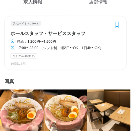
求人情報
店舗情報
応募履歴
勤務時間
WEB履歴書
17:00〜28:00 （シフト制、週2日〜OK、1日4h〜OK）
アルバイト・パート
終電考慮あり
ダブルワーク・副業OK
長期勤務歓迎
週1日からOK
スカウト・メルマガ受信設定
ホールスタッフ・サービススタッフ
週2日からOK
週4日以上OK
自由シフト制(毎回、時間・曜日を選べる)
時給：
1,200円〜1,500円
ヘルプ・お問い合わせフォーム
17:00〜28:00 （シフト制、週2日〜OK、1日4h〜OK）
休日・休暇
平日のみ勤務OK
掲載をご検討の店舗様へ
2週間ごとのシフト制
30日以上前
食べログ求人PRESS
日曜定休
平日のみ勤務OK(土日休み)
年末年始休暇あり
GW休暇あり
プライバシーポリシー
写真
利用規約
待遇
企業情報
契約期間の定めなし

受動喫煙防止措置：屋内原則禁煙
まかない・食事補助あり
制服貸与
研修制度あり