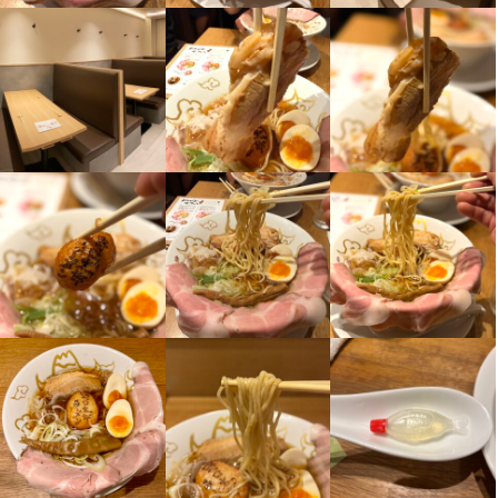
特徴
学歴不問
未経験者歓迎
フリーター歓迎
大学生歓迎
女性活躍中
駅チカ(徒歩5分以内)
スタッフの平均年齢20代
面接1回
即日勤務OK
仕事内容
仕事内容

◆お仕事内容  お仕事内容はとってもシンプル◎  【1】お客様のご
案内 ▼ 【2】オーダー ▼ 【3】出来上がったラーメンの提供 ▼
 【4】お会計 ▼ 【5】空いたお席の片付け  これの繰り返しです♪
♪  ご注文がラーメンとサイドメニューくらいなので オーダーを取
るのもとてもカンタンです★  他にも洗い物やカンタンな盛り付け
なども お手伝いいただきます◎  *゜・。・o゜・。*゜・。・o*  ★
未経験も安心の丁寧な研修をおこないます！  しっかりと研修があ
るので 未経験やバイトデビューでも安心してください◎  一緒に
スタートする同期もたくさんいます！ 新しいお店のOPENを一緒
に盛り上げましょう☆゜