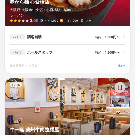
赤から麺 心斎橋店
大阪府 大阪市中央区 /
心斎橋
駅
163m
ラーメン
3.03
～￥1,999
～￥1,999
95席
調理補助
時給：
1,300円〜
バイト
ホールスタッフ
時給：
1,300円〜
バイト
最終更新日：25日前
他4件
牛
1
/
16
牛一嘴 蘭州牛肉拉麺屋