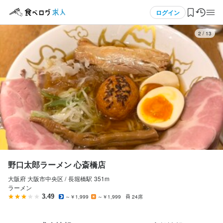
応募画面へ進む
メニュー
ログイン
3
/
13
野口太郎ラーメン 心斎橋店
アルバイト・パート
ログイン・無料会員登録
ホールスタッフ・サービススタッフ
ホールスタッフ・サービススタッフ
食べログ求人TOP
時給
1,200円〜1,500円
求人検索
昇給あり
交通費支給
扶養内勤務OK
マイページ管理
研修期間
閲覧履歴
野口太郎ラーメン 心斎橋店
収入例
大阪府 大阪市中央区 /
長堀橋
駅
351m
気になる求人
 ▽23:00～翌4:00　時給1500円×5h＝7500円 　

ラーメン
▽17:00〜23:00 時給1200円×5h+1500円+1h=7500円
3.49
～￥1,999
～￥1,999
24席
検索履歴・保存した条件