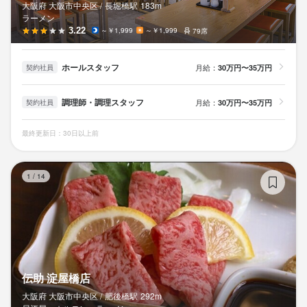
大阪府 大阪市中央区 /
長堀橋
駅
183m
ラーメン
3.22
～￥1,999
～￥1,999
79席
ホールスタッフ
月給：
30万円〜35万円
契約社員
調理師・調理スタッフ
月給：
30万円〜35万円
契約社員
最終更新日：30日以上前
伝
1
/
14
伝助 淀屋橋店
大阪府 大阪市中央区 /
肥後橋
駅
292m