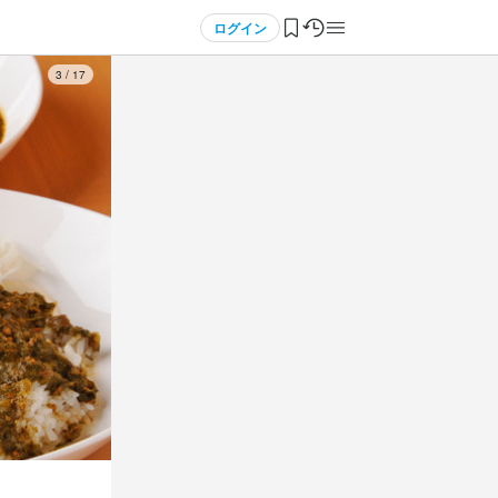
ログイン
3
/
17
3
 / 
5