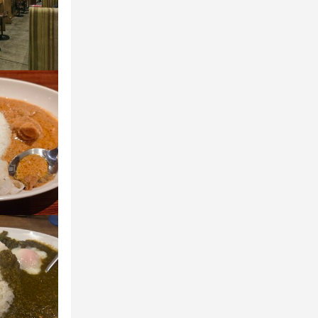
歓迎
1回
のホール業務