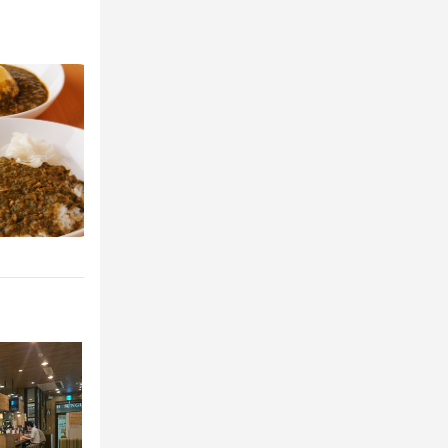
らOK
由
ひげOK