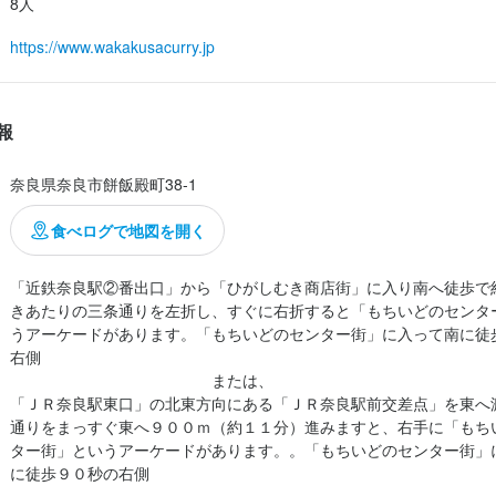
8人
https://www.wakakusacurry.jp
報
奈良県奈良市餅飯殿町38-1
食べログで地図を開く
「近鉄奈良駅②番出口」から「ひがしむき商店街」に入り南へ徒歩で
きあたりの三条通りを左折し、すぐに右折すると「もちいどのセンタ
うアーケードがあります。「もちいどのセンター街」に入って南に徒
右側

　　　　　　　　　　　　　または、

「ＪＲ奈良駅東口」の北東方向にある「ＪＲ奈良駅前交差点」を東へ
通りをまっすぐ東へ９００ｍ（約１１分）進みますと、右手に「もち
ター街」というアーケードがあります。。「もちいどのセンター街」
に徒歩９０秒の右側