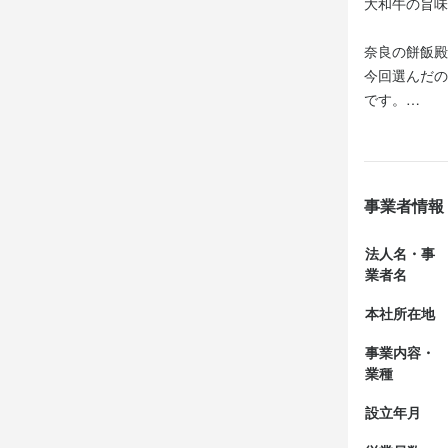
大和牛の旨味
若草フード
奈良の餅飯殿
今回選んだの
最終更新日2025/
です。

提供されたカ
中には大和牛
じられました
事業者情報
カレー自体は
法人名・事
業者名
別皿で供され
本社所在地
カレーのスパ
事業内容・
また、付け合
業種
まで飽きるこ
設立年月