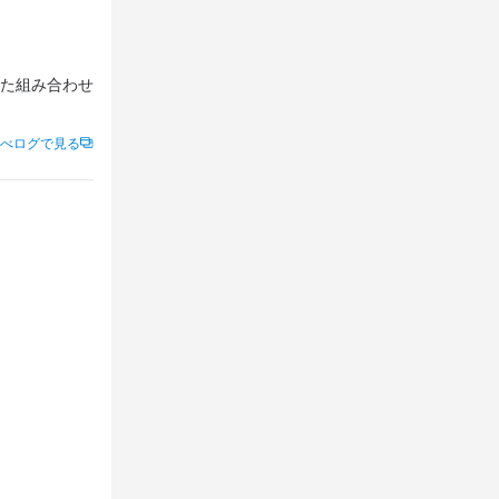
た組み合わせ
べログで見る
そそります。
しっかりと感
となり、最後