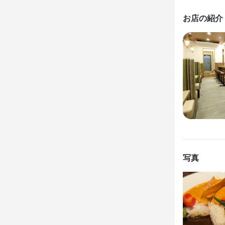
相談により
お店の紹介
ランチタイムの
週2日からOK
休日・
木曜日
平日のみ勤務OK
待遇
・契約期間の
写真
・労災保険・
・週32時間
まかない・食事