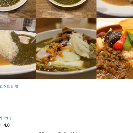
募→希望聞き取り→面接日程調整→面接→採用
採用担当者からのメッセージ
募ください。

ド店舗の新規出店計画もありますので、そのようなことにご興味のある
真を見る
本舗
餅飯殿町38-1
プ口コミ
4.0
業者名