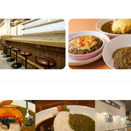
出勤曜日や時間の調整はできます。
み勤務OK
ダブルワーク・副業OK
残業月20時間以下
転勤なし
長期勤務歓迎
週1日か
固定シフト制(決まった時間・曜日に働ける)
自由シフト制(毎回、時間・曜日を選べる)
休暇
(土日休み)
定めあり

雇用保険あり

以上勤務する対象者には社会保険あり（厚生年金、健康保険）

補助あり
社会保険完備
制服貸与
社員登用制度あり
バイク通勤OK
髪型自由
服装自