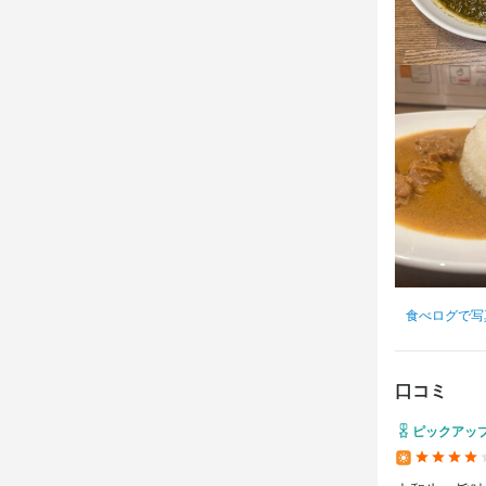
メールで応
お店の
お気軽にご応
ロードサイ
ださい。
店名
食べログで写
若草カレー
口コミ
勤務地
奈良県奈良市
ピックアッ
法人名・事