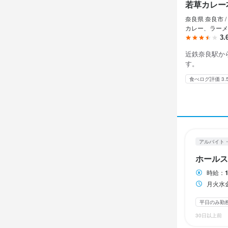
アルバイト・パ
若草カレー
ホール
奈良県 奈良市 /
カレー、ラーメ
3.
ホール
近鉄奈良駅か
す。
時給
1,
食べログ評価 3.
昇給あり
交
研修期間
1週間
給与補足
アルバイト
交通費支給
ホールス
時給：
月火水金
勤務時
平日のみ勤
月火水金曜日
30日以上前