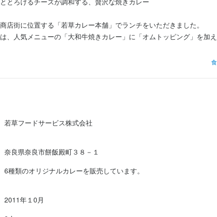
ととろけるチーズが調和する、贅沢な焼きカレー

サービス株式会社
求人を選択する
求人を選択する
求人を選択する
商店街に位置する「若草カレー本舗」でランチをいただきました。

は、人気メニューの「大和牛焼きカレー」に「オムトッピング」を加え
ホールスタッフ
調理師・調理スタッフ
調理師・調理スタッフ
時給：
時給：
時給：
1,100円〜1,200円
1,100円〜
1,100円〜
07/29
バイト
バイト
バイト
食
レーは、オーブンで焼き上げられたチーズの香ばしさが際立ち、食欲を
の大きな塊がゴロゴロと入っており、噛みしめるたびに肉本来の旨味が
。

コクが深く、焼かれることでその味わいがさらに凝縮されています。

若草フードサービス株式会社
るトッピングのオムレツは、スプーンを入れるとふわふわとした質感。

奈良県奈良市餅飯殿町３８－１
イス感をまろやかに包み込んでくれるため、味の変化を楽しめます。

6種類のオリジナルカレーを販売しています。
わせのピクルス（インゲン、玉ねぎ、ミニトマト）が程よいアクセント
となく完食できま...
2011年１0月