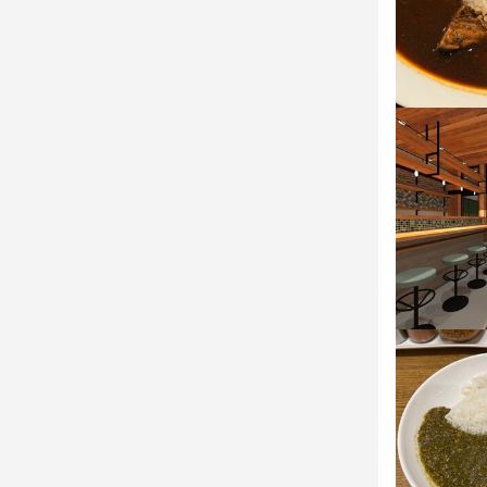
特徴
学歴不問
未
大学生歓迎
仕事内
ご案内、オ
応募資
歓迎スキル
飲食店での調理
選考の