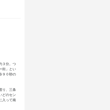
約３分。つ
ー街」とい
歩９０秒の
渡り、三条
いどのセン
に入って南