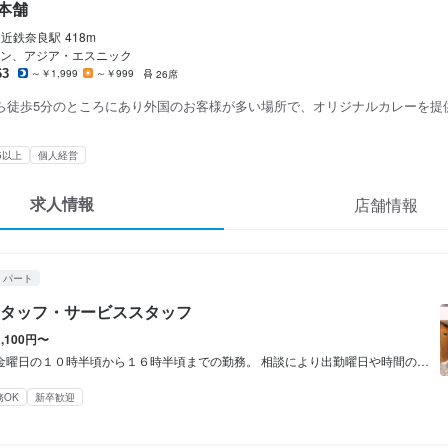
若草カレー本舗
ート
本舗
スタッフ・サービススタッフ
近鉄奈良
駅
418m
ン、アジア・エスニック
63
～￥1,999
～￥999
26席
スタッフ・サービススタッフ
ら徒歩5分のところにあり外国のお客様が多い場所で、オリジナルカレーを提
100円〜
5以上
個人経営
通費支給
給与手渡しOK
求人情報
店舗情報
・パート
タッフ・サービススタッフ
1,100円〜
曜日の１０時半頃から１６時半頃までの勤務。 相談により出勤曜日や時間の調整はできます。
間
務OK
新卒歓迎
の１０時半頃から１６時半頃までの勤務。
