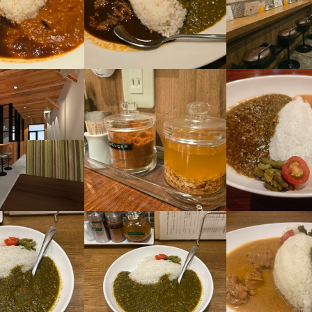
経験者歓迎
独立希望者歓迎
新卒歓迎
第二新卒歓迎
Uターン・Iターン歓迎
フリーター
主婦・主夫歓迎
女性活躍中
ブランクOK
駅チカ(徒歩5分以内)
個人経営(2店舗以内)
面接
容
ーダー受付、ドリンク作成、配膳、接客、会計、テーブルの片付けなど
格
・経験
経験
飲食店での接客経験
流れ