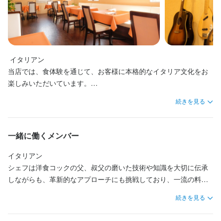
能力次第で時給アップ！
勤務時間
 イタリアン

ランチ10:30~14:00 　

当店では、食体験を通じて、お客様に本格的なイタリア文化をお
ディナー17:00~21:00  

楽しみいただいています。

ディナー18：00〜21：00
料理は、シェフがイタリア・飛鳥・（地産地消）各地から新鮮な
ランチタイムのみ勤務OK
ダブルワーク・副業OK
週1日からOK
週2日からOK
続きを見る
食材を厳選し、丹精込めて作り上げます。そして、クラシカルで
シフト制
洗練された雰囲気の中、魅力にあふれた料理とともに、経験豊富
なスタッフがおもてなし、お客様を至福のひとときへと誘いま
一緒に働くメンバー
休日・休暇
す。

あなたも、当店の一流のスタッフに加わり、お客様に最高の料
イタリアン

水曜日
理、サービスを提供してみませんか？
シェフは洋食コックの父、叔父の磨いた技術や知識を大切に伝承
しながらも、革新的なアプローチにも挑戦しており、一流の料理
人を目指す方にとって、多くの学びがあるはずです。

待遇
続きを見る
また、サービススタッフは、笑顔と思いやりでお客様に温かいお
・契約期間の定めなし

もてなしを提供しています。チームワークを大切にしているの