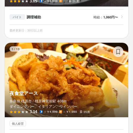
3.05
～￥4,999
－
20席
調理補助
時給：
1,060円〜
バイト
最終更新日：30日以上前
夜
1
/
13
夜食堂アース
奈良県 橿原市 /
橿原神宮前
駅
408m
ダイニングバー、イタリアン、ワインバー
3.14
～￥4,999
～￥1,999
35席
個人経営