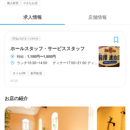
応募履歴
個人経営
小さなお店
3
 / 
5
WEB履歴書
求人情報
店舗情報
トラットリア 前澤
アルバイト・パート
ホールスタッフ・サービススタッフ
スカウト・メルマガ受信設定
アルバイト・パート
ヘルプ・お問い合わせフォーム
ホールスタッフ・サービススタッフ
ホールスタッフ・サービススタッフ
時給：
1,100円〜1,500円
掲載をご検討の店舗様へ
時給
1,100円〜1,500円
ランチ10:30~14:00 ディナー17:00~21:00 ディナー18：00〜21：00
食べログ求人PRESS
昇給あり
交通費支給
ネイルOK
新卒歓迎
プライバシーポリシー
9日前
研修期間
利用規約
研修期間１ヶ月　時給1060円
企業情報
お店の紹介
給与補足
交通費支給：

収入例