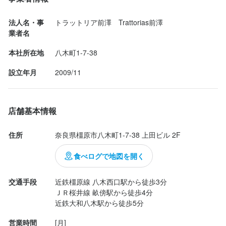
法人名・事
トラットリア前澤　Trattorias前澤
業者名
選考の流れ
本社所在地
八木町1-7-38
応募後、原則１営業日以内に返信しております。１回の面接を経
て内定となります。気兼ねなくご相談ください。
設立年月
2009/11
お店の採用担当者からのメッセージ
店舗基本情報
少しでも興味をお持ちでしたら、ぜひお気軽にご応募ください。
一度、カジュアルにお話しましょう。ご応募を心よりお待ちして
住所
奈良県橿原市八木町1-7-38 上田ビル 2F
おります。
食べログで地図を開く
交通手段
近鉄橿原線 八木西口駅から徒歩3分

ＪＲ桜井線 畝傍駅から徒歩4分

近鉄大和八木駅から徒歩5分
店名
トラットリア 前澤
営業時間
[月]
