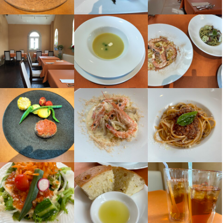
この仕事のおすすめポイント
【成果に応じた昇給アリ】

目標の達成度合いやスキルアップの度合いによって、給与はどん
どんアップしていきます。毎日モチベーション高く働ける環境で
す。

身に付くスキル
ラテアート
包丁さばき
ピザ生地づくり・窯焼き
製麺技術
盛り付け技術
製パン技術
製菓技術
高級食材の知識
英会話
ワインの知識
日本酒の知識
コーヒーの知識
紅茶の知識
肉の知識
魚の知識
野菜の知識
チーズの知識
洋菓子の知識
食器の知識
サービスマナー
テーブルマナー
仕入れ・食材の目利き