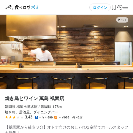
応募画面へ進む
メニュー
ログイン
3
/
21
ログイン・無料会員登録
食べログ求人TOP
求人検索
マイページ管理
閲覧履歴
焼き鳥とワイン 萬鳥 祇園店
福岡県 福岡市博多区 /
祇園
駅
176m
気になる求人
焼き鳥、居酒屋、ダイニングバー
3.43
～￥4,999
～￥999
46席
検索履歴・保存した条件
【祇園駅から徒歩３分】オトナ向けのおしゃれな空間でホールスタッフ
大募集！