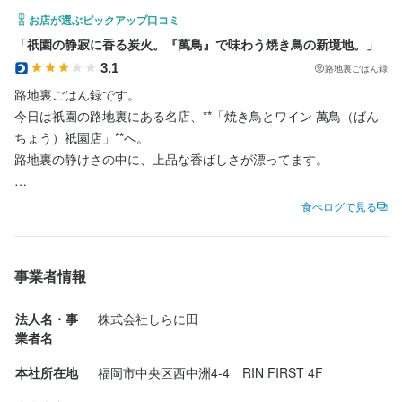
お店が選ぶピックアップ口コミ
「祇園の静寂に香る炭火。『萬鳥』で味わう焼き鳥の新境地。」
3.1
路地裏ごはん録
路地裏ごはん録です。

今日は祇園の路地裏にある名店、**「焼き鳥とワイン 萬鳥（ばん
ちょう）祇園店」**へ。

路地裏の静けさの中に、上品な香ばしさが漂ってます。

今回は**コース串物7品（3,850円）を予約。

食べログで見る
さらに訪問直後、気になっていた朝引き鶏のもも肉と胸肉のたた
き（ハーフ750円）**を追加注文。

合わせるのは、芋焼酎「きろく」のロック。

事業者情報
きたきたー！！

法人名・事
株式会社しらに田
まずはたたき。しっとりレアな火入れで、噛むたびに旨みが広が
業者名
る。

本社所在地
福岡市中央区西中洲4-4　RIN FIRST 4F
柚子胡椒、わさび、生姜、刻みネギ、醤油、ポン酢……どれと合
わせても最高のバランス。
