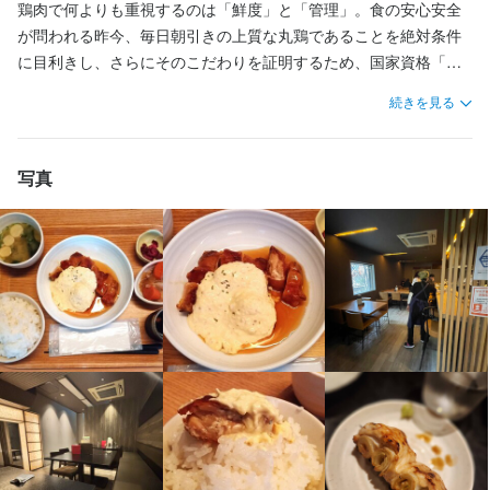
おります。
鶏肉で何よりも重視するのは「鮮度」と「管理」。食の安心安全
が問われる昨今、毎日朝引きの上質な丸鶏であることを絶対条件
に目利きし、さらにそのこだわりを証明するため、国家資格「食
鳥処理衛生管理者」を取得しております。さらに萬鳥では、羽と
続きを見る
足先のみを取り除いた正真正銘の「丸鶏」を仕入れ捌いており、
一般流通のない美味とされる、貴重部位の宝庫「丸」の魅力を存
店名
分にご堪能頂けることが萬鳥最大の特長です。

焼き鳥とワイン 萬鳥 祇園店
写真
貴重な丸鶏の真の旨味を引き出せるかどうか、それは「炭」の良
勤務地
し悪しにかかっています。萬鳥が選んだのは、その類稀な強火力
福岡県福岡市博多区祇園町2-21 フェルト 627-1F
で肉の表面から中心部まで職人の理想の火入れを実現する「土佐
の備長炭」。美味しい焼鳥が見た目も美しいのは、熟練の串打ち
連絡先
を成せる職人がいる証拠。高級焼鳥店とミシュラン星付き日本料
092-261-6005
理店の修行で磨き抜かれたこの道十余年の技術で、極上の炭を活
かし、今までにない鶏の味わいをお届けいたします。

法人名・事業者名
株式会社しらに田
フランス、イタリア産を中心に、アメリカ、チリ、日本などのニ
ューワールドを含めた多様性のある自然派ワインを店主自ら厳選
仕入れ。毎日その日の朝引きの丸鶏から最良の部位を見極めた日
最終更新日2025/11/12