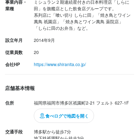
事業内容・
ミシュラン２期連続星付きの日本料理店「しらに
続く串は、ササミ（通称サビ焼き）、砂肝、ボンジリ、胸肉でネ
業種
田」を旗艦店とした飲食店グループです。

ギを巻いた串（このネギはやや苦め…笑）、

系列店に「喰い切り しらに田」「焼き鳥とワイン
そして旨み濃厚なソリレス、うずらの玉子、そしてつくね。

萬鳥 祇園店」「焼き鳥とワイン萬鳥 薬院店」
火入れが絶妙で、どれも素材の香りと脂のキレを生かしてる。

「しらに田のお弁当」など。
特にササミとソリレスは必食級。

設立年月
2014年9月
周...
従業員数
20
会社HP
https://www.shiranita.co.jp/
店舗基本情報
住所
福岡県福岡市博多区祇園町2-21 フェルト 627-1F
食べログで地図を開く
交通手段
博多駅から徒歩7分

地下鉄祇園駅から徒歩3分