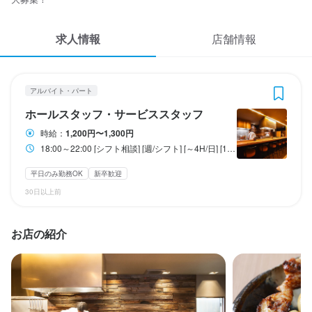
応募履歴
3
 / 
4
求人情報
WEB履歴書
店舗情報
焼き鳥とワイン 萬鳥 祇園店
アルバイト・パート
ホールスタッフ・サービススタッフ
スカウト・メルマガ受信設定
アルバイト・パート
ヘルプ・お問い合わせフォーム
ホールスタッフ・サービススタッフ
ホールスタッフ・サービススタッフ
時給：
1,200円〜1,300円
掲載をご検討の店舗様へ
時給
1,200円〜1,300円
18:00～22:00 [シフト相談] [週/シフト] [～4H/日] [17時～OK] [週2・3～OK] [残業なし]
食べログ求人PRESS
インセンティブあり
平日のみ勤務OK
新卒歓迎
プライバシーポリシー
30日以上前
利用規約
勤務時間
企業情報
お店の紹介
18:00～22:00 [シフト相談] [週/シフト] [～4H/日] [17時～OK] [週
2・3～OK] [残業なし]
終電考慮あり
ダブルワーク・副業OK
長期勤務歓迎
週2日からOK
週4日以上OK
シフト制