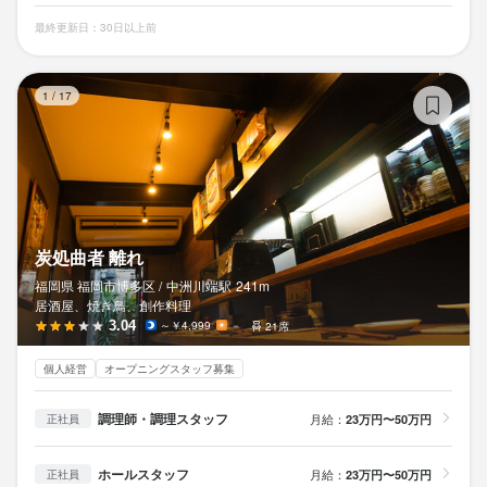
最終更新日：30日以上前
炭
1
/
17
炭処曲者 離れ
福岡県 福岡市博多区 /
中洲川端
駅
241m
居酒屋、焼き鳥、創作料理
3.04
～￥4,999
－
21席
個人経営
オープニングスタッフ募集
調理師・調理スタッフ
月給：
23万円〜50万円
正社員
ホールスタッフ
月給：
23万円〜50万円
正社員