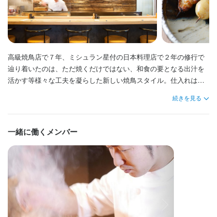
休日・休暇
１ヶ月ごとのシフト制
日曜定休
月8日以上休みあり
平日のみ勤務OK(土日休み)
年末年始休暇あり
高級焼鳥店で７年、ミシュラン星付の日本料理店で２年の修行で
辿り着いたのは、ただ焼くだけではない、和食の要となる出汁を
待遇
活かす等様々な工夫を凝らした新しい焼鳥スタイル。仕入れは朝
引きの上質な「丸鶏」であることが絶対条件。「土佐備長炭」の
・1日4時間以上かつ月12日以上勤務でその月の時給が1300円にな
続きを見る
るインセンティブ制度あり

超火力が真の旨味を引き出し、自然派ワインとの鮮烈なマリアー
・契約期間の定めなし

ジュが私達の舌を踊らせます。「焼鳥」と「日本料理」、更に
・店内禁煙

「自然派ワイン」のかつてない融合をぜひ体験して下さい。
一緒に働くメンバー
・働き方は柔軟に対応しますので、曜日・時間帯はお気軽にご相
談ください！
まかない・食事補助あり
制服貸与
バイク通勤OK
髪型自由
服装自由
特徴
学歴不問
未経験者歓迎
独立希望者歓迎
新卒歓迎
第二新卒歓迎
Uターン・Iターン歓迎
フリーター歓迎
大学生歓迎
高校生歓迎
留学生歓迎