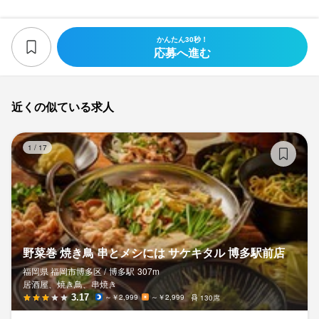
かんたん30秒！
応募へ進む
近くの似ている求人
野
1
/
17
野菜巻 焼き鳥 串とメシには サケキタル 博多駅前店
福岡県 福岡市博多区 /
博多
駅
307m
居酒屋、焼き鳥、串焼き
3.17
～￥2,999
～￥2,999
130席