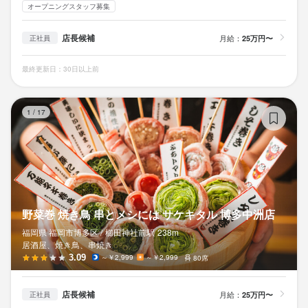
オープニングスタッフ募集
店長候補
月給：
25万円〜
正社員
最終更新日：30日以上前
野
1
/
17
野菜巻 焼き鳥 串とメシには サケキタル 博多中洲店
福岡県 福岡市博多区 /
櫛田神社前
駅
238m
居酒屋、焼き鳥、串焼き
3.09
～￥2,999
～￥2,999
80席
店長候補
月給：
25万円〜
正社員