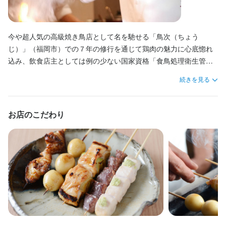
主婦・主夫歓迎
女性活躍中
ブランクOK
駅チカ(徒歩5分以内)
面接1回
今や超人気の高級焼き鳥店として名を馳せる「鳥次（ちょう
仕事内容
じ）」（福岡市）での７年の修行を通じて鶏肉の魅力に心底惚れ
【ホールスタッフ】

込み、飲食店主としては例の少ない国家資格「食鳥処理衛生管理
ご案内、オーダー受付、ドリンク作成、配膳、接客、会計、テー
者」を取得。その後、西中洲のミシュラン一つ星店「しらに田」
続きを見る
ブルの片付けなどのホール業務全般をお任せします。
（福岡市）の２年に渡る厳しい修行で日本料理の奥深く繊細な世
界に触れ、調理技術に更に磨きをかけました。そして満を持して
お届けするのが、「焼き鳥」と「日本料理」のかつてない融合。
お店のこだわり
選考の流れ
その独自の世界観に自然派ワインとのマリアージュを提案するオ
ンリーワンのスタイルを目指します。
応募後、原則３営業日以内に返信しております。１回の面接を経
て内定となります。
お店の採用担当者からのメッセージ
少しでも興味をお持ちでしたら、ぜひお気軽にご応募ください。
一度、カジュアルにお話しましょう。ご応募を心よりお待ちして