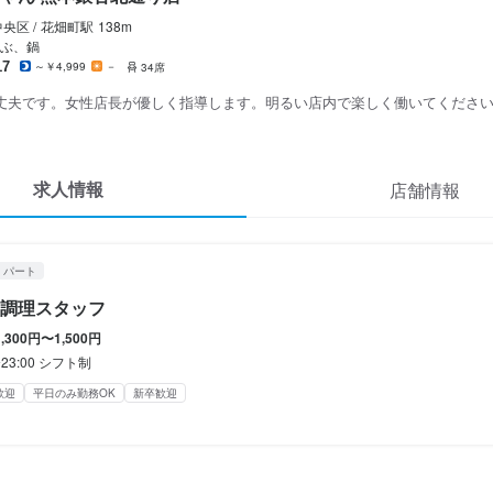
休暇
央区 /
花畑町
駅
138m
シフト制
ぶ、鍋
17
～￥4,999
－
34席
のみ勤務OK(土日休み)
土日祝のみ勤務OK
丈夫です。女性店長が優しく指導します。明るい店内で楽しく働いてくださ
定めなし

求人情報
店舗情報
員登用制度あり
・パート
調理スタッフ
1,300円〜1,500円
新卒歓迎
第二新卒歓迎
Uターン・Iターン歓迎
フリーター歓迎
大学生歓迎
主婦・主
〜23:00 シフト制
人経営(2店舗以内)
歓迎
平日のみ勤務OK
新卒歓迎
容
フ】
