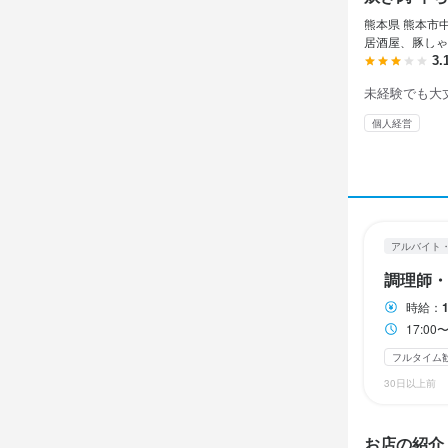
休日・
熊本県 熊本市中
2週間ごとの
居酒屋、豚しゃ
3.
日曜定休
平日
未経験でも大
個人経営
待遇
・契約期間の
制服貸与
社
アルバイト
調理師・
特徴
時給：
未経験者歓迎
17:00
女性活躍中
個
フルタイム
30日以上前
仕事内
お店の紹介
【調理スタッ