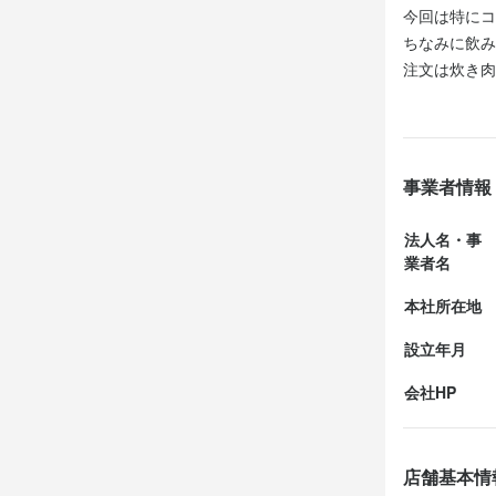
今回は特にコ
ちなみに飲み
注文は炊き肉
その他は一品
炊き肉コース
ちなみに炊き
こを利用して
事業者情報
もの。

野菜が多めで
法人名・事
その他、ウイ
業者名
だきました。

本社所在地
料金は一人...
設立年月
会社HP
店舗基本情