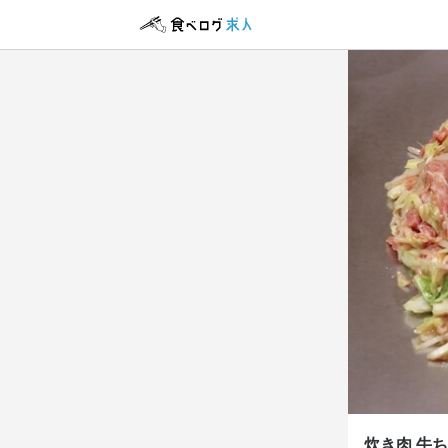
アルバイト・パ
調理師
調理師
時給
1,
給与手渡しOK
勤務時
17:00〜23:
ダブルワーク・
自由シフト制(毎
炊き肉 牛