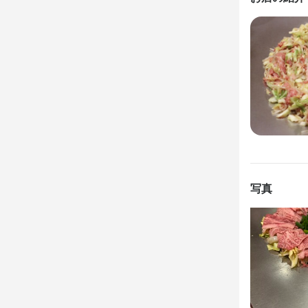
単品オーダー
店名
炊き肉 牛ち
勤務地
熊本県熊本市中
写真
連絡先
096-312-412
法人名・事
有限会社エ