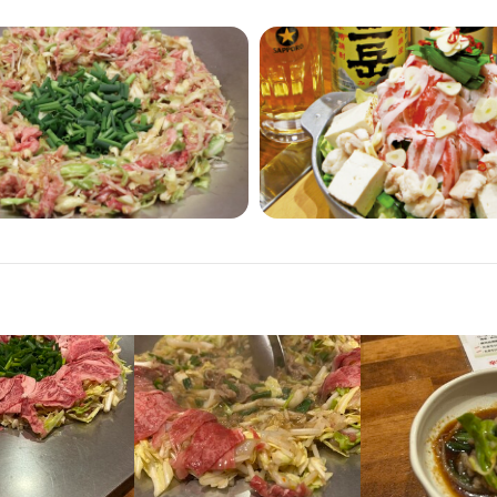
の料理補助から調理までをお願いします。

ゃん 熊本銀杏北通り店
央区花畑町11-24 銀杏タワービル 1F
9
業者名
スコム