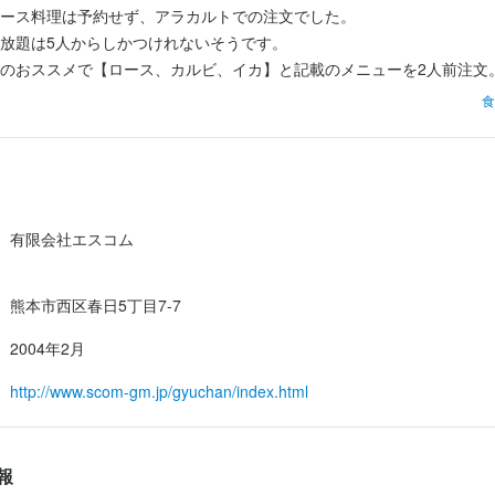
ース料理は予約せず、アラカルトでの注文でした。

求人を選択する
求人を選択する
求人を選択する
求人を選択する
放題は5人からしかつけれないそうです。

のおススメで【ロース、カルビ、イカ】と記載のメニューを2人前注文。
調理師・調理スタッフ
調理師・調理スタッフ
ホールスタッフ
調理師・調理スタッフ
時給：
月給：
時給：
月給：
1,300円〜1,500円
25万円〜35万円
1,100円〜
30万円〜
バイト
正社員
バイト
正社員
料理を注文するという感じにしました。

食
を注文すれば小鉢、キムチ、チャンジャが最初についてきます。

肉はまぁ焼肉と鍋の中間みたいな料理で、広めの鉄板で真ん中がくぼん
調理師・調理スタッフ
時給：
1,100円〜
バイト
お肉とキャベツなどの野菜を一緒に煮込み、焼肉ダレのような特性ダレ
出汁も美味しいので結構、野菜中心でおなかいっぱいいただける感じで
有限会社エスコム
ンナーの盛り合わせ、ホルモン煮込みなどいただきつつ、2時間ほど過
熊本市西区春日5丁目7-7
2004年2月
http://www.scom-gm.jp/gyuchan/index.html
報