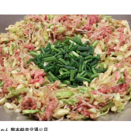
応募画面へ進む
炊き肉 牛ちゃん 熊本銀杏北通り店
ート
・調理スタッフ
・調理スタッフ
300円〜1,500円
日払いOK
週払いOK
給与前払いOK
扶養内勤務OK
間
00 シフト制
副業OK
フルタイム歓迎
長期勤務歓迎
週1日からOK
週2日からOK
週4日以上OK
回、時間・曜日を選べる)
ちゃん 熊本銀杏北通り店