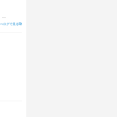


べログで見る
でるので、そ
で頂くという
した。

ごさせていた