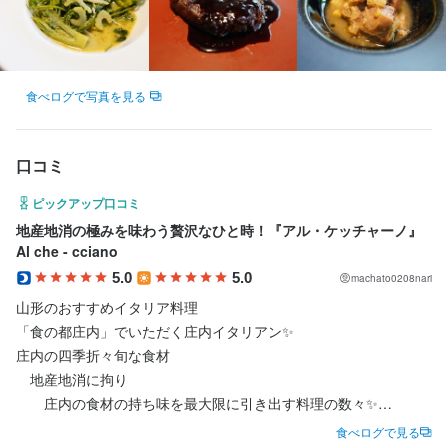
鶴岡アルケッチァーノ本店以外も系列店がございます。系列店に
店名
店名
アル・ケッチァーノ 
食べログで写真を見る
アル・ケッチァーノ 
勤務地
勤務地
口コミ
山形県鶴岡市遠賀原字稲荷43
店名
山形県鶴岡市遠賀原字稲荷43
アル・ケッチァーノ 
ピックアップ口コミ
連絡先
連絡先
地産地消の極みを味わう贅沢なひと時！『アル・ケッチャーノ』
023-526-0609
勤務地
023-526-0609
Al che - cciano
山形県鶴岡市遠賀原字稲荷43
5.0
5.0
machato0208nari
法人名・事業者名
法人名・事業者名
山形のおすすめイタリア料理

株式会社オールケッチァーノ
連絡先
株式会社オールケッチァーノ
「食の都庄内」でいただく庄内イタリアン✨

023-526-0609
庄内の四季折々旬な食材

　地産地消に拘り

最終更新日2025/12/09
法人名・事業者名
最終更新日2026/04/11
　　庄内の食材の持ち味を最大限に引き出す料理の数々✨

株式会社オールケッチァーノ
自然派イタリアンレストラン！

食べログで見る