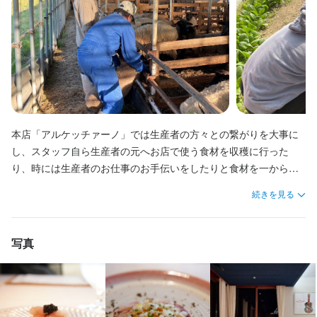
リキュール・スピリッツの知識
肉の知識
魚の知識
野菜の知識
洋菓子の知識
応募資格
応募資格
サービスマナー
テーブルマナー
店舗運営
メニュー開発
仕入れ・食材の目利き
必須スキル・経験
必須スキル・経験
コミュニケーション能力
コミュニケーション能力
応募資格
必須スキル・経験
求める人物像
求める人物像
本店「アルケッチァーノ」では生産者の方々との繋がりを大事に
コミュニケーション能力
飲食店での接客経験
し、スタッフ自ら生産者の元へお店で使う食材を収穫に行った
・美味しい料理で人を喜ばせたい方

・美味しい料理で人を喜ばせたい方

り、時には生産者のお仕事のお手伝いをしたりと食材を一から感
・好奇心を持って仕事に取り組める方

・好奇心を持って仕事に取り組める方

じ取り大切に使う気持ちを養っていただきます。

・誠実に仕事に取り組める方

・誠実に仕事に取り組める方

続きを見る
求める人物像
・チームで仕事することに意欲的な方

・チームで仕事することに意欲的な方

・独立志向のある方
・美味しい料理で人を喜ばせたい方

・独立志向のある方
・好奇心を持って仕事に取り組める方

写真
・誠実に仕事に取り組める方

選考の流れ
・チームで仕事することに意欲的な方

選考の流れ
・独立志向のある方
応募後、原則7営業日以内に返信しております。面接を経て内定と
応募後、原則7営業日以内に返信しております。面接を経て内定と
なります。なお、Web面接にも対応いたしますので、気兼ねなく