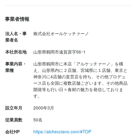
Anniversaryに

『アル・ケッチャーノ』 Al che -cciano さんでランチタイムです
最終更新日2026/04/11
✨

事業者情報
言わずと知れた

法人名・事
株式会社オールケッチァーノ
地産地消のリーディング・シェフ

業者名
奥田政行シェフのお店！

本社所在地
山形県鶴岡市遠賀原字56ｰ1
「食の都庄内」の親善大使でもあります✨

便利な「食べログネット予約」にて

事業内容・
山形県鶴岡市に本店「アルケッチァーノ」を構
『冬のプレゼンツコース』

業種
え、山形県内に２店舗、宮城県に１店舗、東京と
山形県を代表する冬の味覚「寒タラ」の様々な部位を色々な調理
神奈川に4店舗の直営店を持ち、その他プロデュ
方法で味わい

ース店も全国に複数店舗ございます。その他商品
メイン料理には山形県を同じく代表する日本三大黒毛和牛「米沢
開発等も行い日々食材の魅力を発信しておりま
す。
牛」を使ったアルケッチァーノのスペシャリテを楽しむ期間限定
のコース！

設立年月
2000年3月
を予約しての訪問です！

スタッフさんがやさしくお出迎えしてくれて

従業員数
50名
エスコートしてくれま...
会社HP
https://alchecciano.com/#TOP