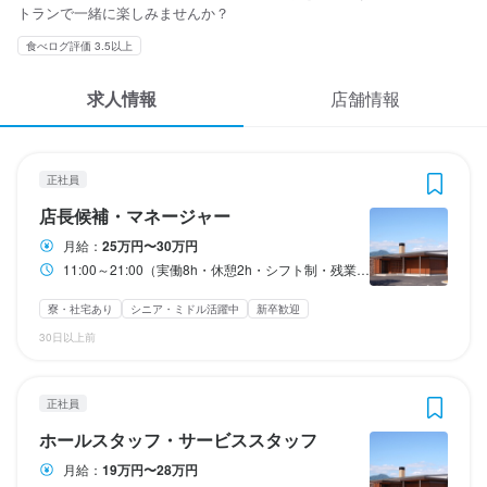
応募履歴
トランで一緒に楽しみませんか？
食べログ評価 3.5以上
WEB履歴書
アル・ケッチァーノ
アル・ケッチァーノ
アル・ケッチァーノ
正社員
正社員
正社員
求人情報
店舗情報
店長候補・マネージャー
ホールスタッフ・サービススタッフ
調理師・調理スタッフ
スカウト・メルマガ受信設定
ヘルプ・お問い合わせフォーム
正社員
店長候補・マネージャー
ホールスタッフ・サービススタッフ
調理師・調理スタッフ
店長候補・マネージャー
掲載をご検討の店舗様へ
月給
月給
月給
250,000円〜300,000円
190,000円〜280,000円
190,000円〜
月給：
25万円〜30万円
食べログ求人PRESS
昇給あり
昇給あり
昇給あり
寮・社宅あり(住み込み)
寮・社宅あり(住み込み)
寮・社宅あり(住み込み)
11:00～21:00（実働8h・休憩2h・シフト制・残業あり） ＊日により上記の限りではない
プライバシーポリシー
試用期間
寮・社宅あり
シニア・ミドル活躍中
新卒歓迎
利用規約
勤務時間
勤務時間
試用期間3か月：月給22万円
30日以上前
企業情報
11:00～21:00（実働8h・休憩2h・シフト制・残業あり）

11:00～21:00（実働8h・休憩2h・シフト制・残業あり）

＊日により上記の限りではない
＊日により上記の限りではない
正社員
勤務時間
ホールスタッフ・サービススタッフ
11:00～21:00（実働8h・休憩2h・シフト制・残業あり）

月給：
19万円〜28万円
休日・休暇
休日・休暇
＊日により上記の限りではない