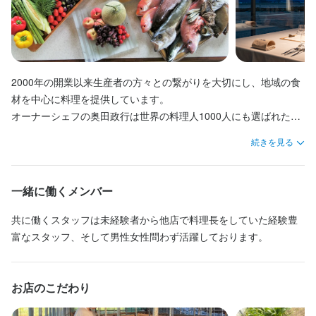
ご案内、オーダー受付、ドリンク作成、配膳、接客、会計、テー
開店前の仕込み、料理の調理、盛り付け、洗い場などの調理業務
ブルの片付けなどのホール業務全般をお任せします。

全般をお任せします。

仕事内容
将来的には、店長候補として、売上・コストの数値管理、シフト
将来的には、料理長候補として、仕入れ、食材管理、メニュー開
【サービス主任・副店長候補】

管理、他のスタッフへの指導・育成などの業務もお任せします。
発、他の調理スタッフへの指導・育成などの業務もお任せしま
ホールスタッフとしての基礎を学び、店長の補佐を行っていただ
す。
2000年の開業以来生産者の方々との繋がりを大切にし、地域の食
きます。

材を中心に料理を提供しています。

将来的には売上・コスト管理・シフト管理や他のスタッフへの指
この仕事のおすすめポイント
オーナーシェフの奥田政行は世界の料理人1000人にも選ばれたこ
導と育成もお任せします。
この仕事のおすすめポイント
とがあり、地方を、そして日本を食の力で豊かにすることを目指
【独立希望者歓迎】

続きを見る
して日々動いております。

店舗運営のノウハウ、仕入れ業者の紹介など、将来の独立に向け
【独立希望者歓迎】

海・山・川・平野がすぐ近くにあり、新鮮な食材がすぐに手に入
必要なことも教えます。
店舗運営のノウハウ、仕入れ業者の紹介など、将来の独立に向け
この仕事のおすすめポイント
るお店で仲間と一緒にお客様に楽しいひと時を提供しませんか？

一緒に働くメンバー
必要なことも教えます。
【独立希望者歓迎】

店舗運営のノウハウ、仕入れ業者の紹介など、将来の独立に向け
共に働くスタッフは未経験者から他店で料理長をしていた経験豊
身に付くスキル
必要なことも教えます。
富なスタッフ、そして男性女性問わず活躍しております。
身に付くスキル
高級食材の知識
ワインの知識
日本酒の知識
焼酎の知識
ウイスキーの知識
リキュール・スピリッツの知識
肉の知識
魚の知識
野菜の知識
洋菓子の知識
包丁さばき
盛り付け技術
製菓技術
高級食材の知識
肉の知識
魚の知識
サービスマナー
テーブルマナー
店舗運営
メニュー開発
野菜の知識
洋菓子の知識
店舗運営
メニュー開発
仕入れ・食材の目利き
身に付くスキル
お店のこだわり
仕入れ・食材の目利き
高級食材の知識
ワインの知識
日本酒の知識
焼酎の知識
ウイスキーの知識