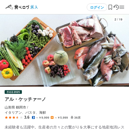
応募画面へ進む
応募画面へ進む
応募画面へ進む
メニュー
ログイン
2
/
19
ログイン・無料会員登録
食べログ求人TOP
求人検索
マイページ管理
閲覧履歴
アル・ケッチァーノ
気になる求人
山形県 鶴岡市 /
イタリアン、パスタ、海鮮
検索履歴・保存した条件
3.6
～￥9,999
～￥5,999
36席
未経験者も活躍中。生産者の方々との繋がりを大事にする地産地消レス