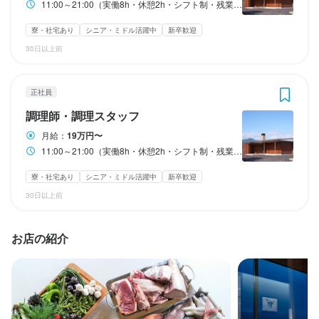
11:00～21:00（実働8h・休憩2h・シフト制・残業あり） ＊日により上記の限りではない
月6日休み(シフトによる)/その他休日あり
月6日休み(シフトによる)/その他休日あり
寮・社宅あり
シニア・ミドル活躍中
新卒歓迎
特別休暇あり
特別休暇あり
30日以上前
休日・休暇
月5日休み(シフトによる)/その他休日あり
待遇
待遇
正社員
特別休暇あり
・社会保険完備（厚生年金、雇用保険、健康保険、労災保険）
・社会保険完備（厚生年金、雇用保険、健康保険、労災保険）
調理師・調理スタッフ
まかない・食事補助あり
まかない・食事補助あり
社会保険完備
社会保険完備
研修制度あり
研修制度あり
生産者への訪問研修あり
生産者への訪問研修あり
月給：
19万円〜
独立実績あり
独立実績あり
車通勤OK
車通勤OK
バイク通勤OK
バイク通勤OK
待遇
11:00～21:00（実働8h・休憩2h・シフト制・残業あり） ＊日により上記の限りではない
・社会保険完備（厚生年金、雇用保険、健康保険、労災保険）
寮・社宅あり
シニア・ミドル活躍中
新卒歓迎
特徴
特徴
まかない・食事補助あり
社会保険完備
研修制度あり
生産者への訪問研修あり
30日以上前
独立実績あり
車通勤OK
バイク通勤OK
未経験者歓迎
未経験者歓迎
独立希望者歓迎
独立希望者歓迎
新卒歓迎
新卒歓迎
第二新卒歓迎
第二新卒歓迎
Uターン・Iターン歓迎
Uターン・Iターン歓迎
フリーター歓迎
フリーター歓迎
シニア・ミドル活躍中
シニア・ミドル活躍中
女性活躍中
女性活躍中
ブランクOK
ブランクOK
お店の紹介
応募者全員と面接
応募者全員と面接
特徴
学歴不問
未経験者歓迎
独立希望者歓迎
新卒歓迎
第二新卒歓迎
仕事内容
仕事内容
Uターン・Iターン歓迎
フリーター歓迎
シニア・ミドル活躍中
女性活躍中
ブランクOK
応募者全員と面接
【ホールスタッフ】

【調理スタッフ】
