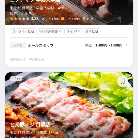
東京都 目黒区 /
学芸大学
駅
149m
焼肉、ホルモン
3.32
～￥4,999
～￥1,999
42席
フルタイム歓迎
平日のみ勤務OK
ネイルOK
新卒歓迎
ホールスタッフ
時給：
1,400円〜1,800円
バイト
最終更新日：30日以上前
と
1
/
17
とん豚テジ 目黒店
東京都 目黒区 /
目黒
駅
184m
焼肉、韓国料理、居酒屋