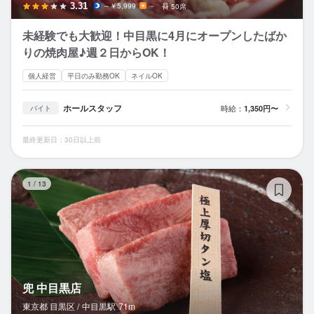
3.31
～￥5,999
－
50席
未経験でも大歓迎！中目黒に4月にオープンしたばか
りの焼肉屋♪週２日からOK！
個人経営
平日のみ勤務OK
ネイルOK
ホールスタッフ
時給：
1,350円〜
バイト
最終更新日：30日以上前
兜
1
/
13
兜 中目黒店
東京都 目黒区 /
中目黒
駅
71m