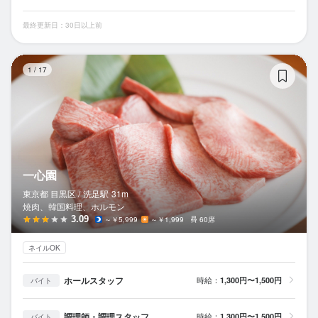
最終更新日：30日以上前
一
1
/
17
一心園
東京都 目黒区 /
洗足
駅
31m
焼肉、韓国料理、ホルモン
3.09
～￥5,999
～￥1,999
60席
ネイルOK
ホールスタッフ
時給：
1,300円〜1,500円
バイト
調理師・調理スタッフ
時給：
1,300円〜1,500円
バイト