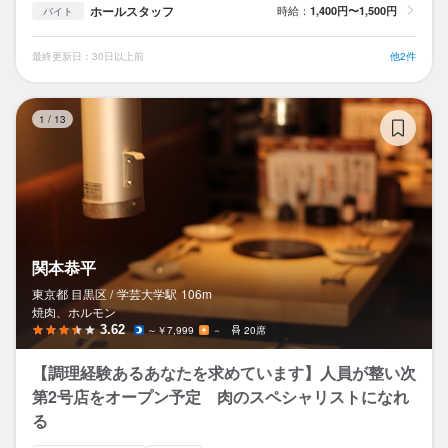
ホールスタッフ
時給：
1,400円〜1,500円
バイト
最終更新日：30日以上前
他2件
関
1
/
13
関本恭平
東京都 目黒区 /
学芸大学
駅
106m
焼肉、ホルモン
3.62
～￥7,999
－
20席
【調理経験あるあなたを求めています】人員が整い次
第2号店をオープン予定 肉のスペシャリストになれ
る