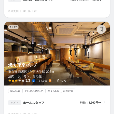
最終更新日：30日以上前
焼
1
/
17
焼肉 東京パンチ
東京都 目黒区 /
学芸大学
駅
226m
焼肉、ホルモン、居酒屋
3.3
～￥7,999
－
40席
個人経営
平日のみ勤務OK
ネイルOK
新卒歓迎
ホールスタッフ
時給：
1,300円〜
バイト
最終更新日：30日以上前