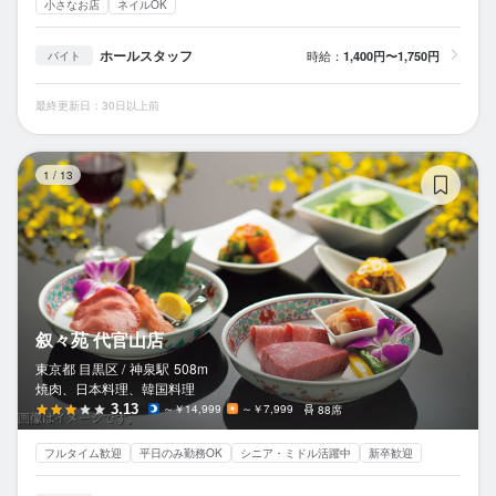
小さなお店
ネイルOK
ホールスタッフ
時給：
1,400円〜1,750円
バイト
最終更新日：30日以上前
叙
1
/
13
叙々苑 代官山店
東京都 目黒区 /
神泉
駅
508m
焼肉、日本料理、韓国料理
3.13
～￥14,999
～￥7,999
88席
フルタイム歓迎
平日のみ勤務OK
シニア・ミドル活躍中
新卒歓迎