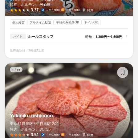
焼肉、ホルモン、居酒屋
3.37
～￥7,999
～￥7,999
18席
個人経営
フルタイム歓迎
平日のみ勤務OK
ネイルOK
ホールスタッフ
時給：
1,300円〜1,500円
バイト
最終更新日：30日以上前
Ya
1
/
16
Yakiniku.ushicoco.
東京都 目黒区 /
中目黒
駅
209m
焼肉、ホルモン、肉バル
3.54
～￥9,999
～￥1,999
16席