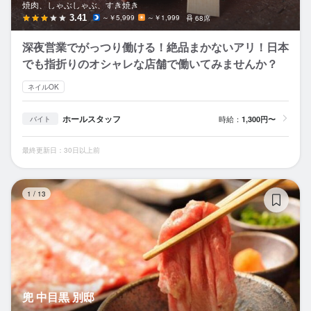
焼肉、しゃぶしゃぶ、すき焼き
3.41
～￥5,999
～￥1,999
68席
深夜営業でがっつり働ける！絶品まかないアリ！日本
でも指折りのオシャレな店舗で働いてみませんか？
ネイルOK
ホールスタッフ
時給：
1,300円〜
バイト
最終更新日：30日以上前
兜
1
/
13
兜 中目黒 別邸