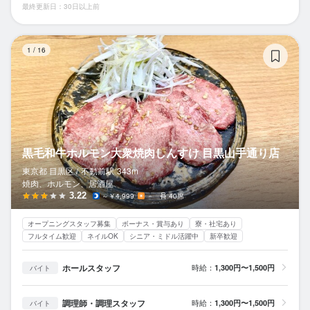
最終更新日：30日以上前
黒
1
/
16
黒毛和牛ホルモン大衆焼肉しんすけ 目黒山手通り店
東京都 目黒区 /
不動前
駅
343m
焼肉、ホルモン、居酒屋
3.22
～￥4,999
－
40席
オープニングスタッフ募集
ボーナス・賞与あり
寮・社宅あり
フルタイム歓迎
ネイルOK
シニア・ミドル活躍中
新卒歓迎
ホールスタッフ
時給：
1,300円〜1,500円
バイト
調理師・調理スタッフ
時給：
1,300円〜1,500円
バイト