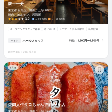
腹十一分
東京都 目黒区 /
自由が丘
駅
68m
焼肉、ホルモン、居酒屋
3.2
～￥7,999
－
32席
オープニングスタッフ募集
ネイルOK
シニア・ミドル活躍中
新卒歓迎
ホールスタッフ
時給：
1,300円〜1,500円
バイト
最終更新日：30日以上前
焼
1
/
16
焼肉人生タロちゃん 自由が丘店
東京都 目黒区 /
自由が丘
駅
142m