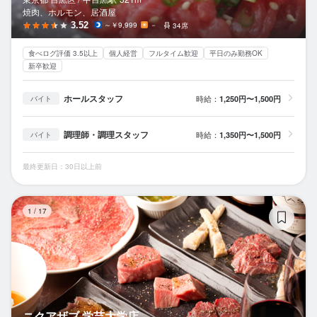
焼肉、ホルモン、居酒屋
3.52
～￥9,999
－
34席
食べログ評価 3.5以上
個人経営
フルタイム歓迎
平日のみ勤務OK
新卒歓迎
ホールスタッフ
時給：
1,250円〜1,500円
バイト
調理師・調理スタッフ
時給：
1,350円〜1,500円
バイト
最終更新日：30日以上前
ニ
1
/
17
ニクアザブ 学芸大学店