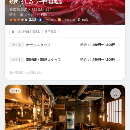
焼肉 うしみつ一門 目黒店
東京都 目黒区 /
目黒
駅
254m
焼肉、ホルモン、牛料理
3.52
～￥9,999
～￥2,999
46席
食べログ評価 3.5以上
新卒歓迎
ホールスタッフ
時給：
1,450円〜1,600円
バイト
調理師・調理スタッフ
時給：
1,450円〜1,600円
バイト
最終更新日：30日以上前
腹
1
/
17