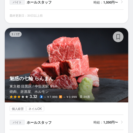
ホールスタッフ
時給：
1,500円〜
バイト
最終更新日：30日以上前
魅
1
/
17
魅惑の七輪 らんまん
東京都 目黒区 /
中目黒
駅
91m
焼肉、居酒屋、ホルモン
3.32
～￥7,999
～￥3,999
24席
個人経営
ネイルOK
ホールスタッフ
時給：
1,250円〜
バイト