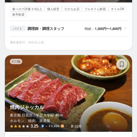
食べログ評価 3.5以上
個人経営
小さなお店
フルタイム歓迎
ネイルOK
新卒歓迎
調理師・調理スタッフ
時給：
1,300円〜1,800円
バイト
最終更新日：30日以上前
焼
1
/
16
焼肉ジャッカル
東京都 目黒区 /
学芸大学
駅
40m
ホルモン、焼肉、居酒屋
3.25
～￥5,999
－
22席