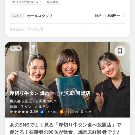
食べログ評価 3.5以上
個人経営
ホールスタッフ
時給：
1,500円〜
バイト
最終更新日：30日以上前
厚
1
/
16
厚切り牛タン 焼肉 一心たん助 目黒店
東京都 目黒区 /
目黒
駅
148m
焼肉、牛タン、ホルモン
3.39
～￥7,999
～￥7,999
60席
あのSNSでよく見る「厚切り牛タン食べ放題店」で
働ける！在籍者の90％が飲食、焼肉未経験者です♪