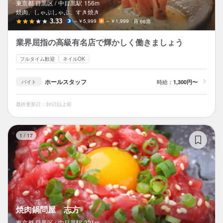
東京都 目黒区 /
中目黒
駅
156m
焼肉、しゃぶしゃぶ、すき焼き
3.33
～￥5,999
～￥1,999
66席
業界屈指の高級有名店で輝かしく働きましょう
フルタイム歓迎
ネイルOK
ホールスタッフ
時給：
1,300円〜
バイト
最終更新日：30日以上前
焼
1
/
17
焼肉鍋問屋 志方
東京都 目黒区 /
中目黒
駅
321m