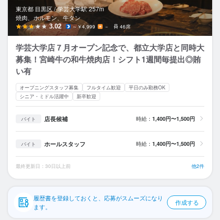
応募履歴
東京都 目黒区 /
学芸大学
駅
257m
焼肉、ホルモン、牛タン
WEB履歴書
3.02
～￥4,999
－
46席
学芸大学店７月オープン記念で、都立大学店と同時大
スカウト・メルマガ受信設定
募集！宮崎牛の和牛焼肉店！シフト1週間毎提出◎賄
い有
ヘルプ・お問い合わせフォーム
オープニングスタッフ募集
フルタイム歓迎
平日のみ勤務OK
掲載をご検討の店舗様へ
シニア・ミドル活躍中
新卒歓迎
食べログ求人PRESS
店長候補
時給：
1,400円〜1,500円
バイト
プライバシーポリシー
ホールスタッフ
時給：
1,400円〜1,500円
バイト
利用規約
企業情報
最終更新日：30日以上前
他2件
履歴書を登録しておくと、応募がスムーズになり
作成する
ます。