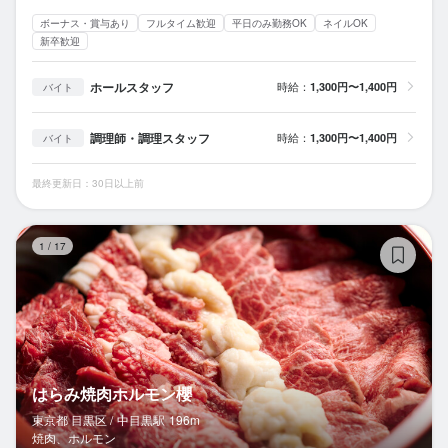
ボーナス・賞与あり
フルタイム歓迎
平日のみ勤務OK
ネイルOK
新卒歓迎
ホールスタッフ
時給：
1,300円〜1,400円
バイト
調理師・調理スタッフ
時給：
1,300円〜1,400円
バイト
最終更新日：30日以上前
は
1
/
17
はらみ焼肉ホルモン櫻
東京都 目黒区 /
中目黒
駅
196m
焼肉、ホルモン