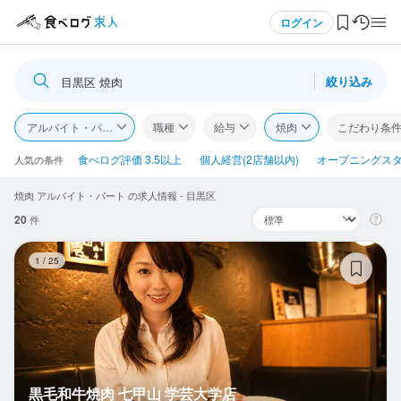
メニュー
ログイン
絞り込み
目黒区 焼肉
ログイン・無料会員登録
アルバイト・パート
職種
給与
焼肉
こだわり条
食べログ求人TOP
食べログ評価 3.5以上
個人経営(2店舗以内)
オープニングス
人気の条件
焼肉 アルバイト・パート の求人情報 - 目黒区
求人検索
20
件
マイページ管理
黒
1
/
25
閲覧履歴
気になる求人
検索履歴・保存した条件
黒毛和牛焼肉 七甲山 学芸大学店