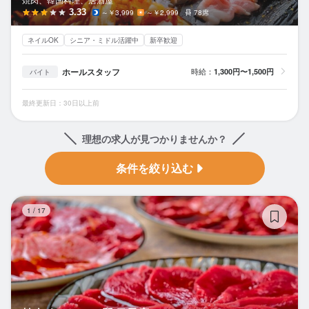
3.33
～￥3,999
～￥2,999
78席
ネイルOK
シニア・ミドル活躍中
新卒歓迎
ホールスタッフ
時給：
1,300円〜1,500円
バイト
最終更新日：30日以上前
理想の求人が見つかりませんか？
条件を絞り込む
焼
1
/
17