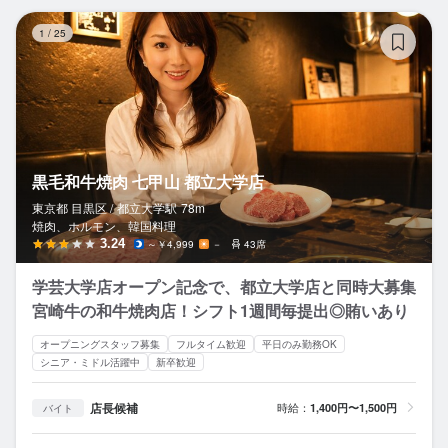
黒
1
/
25
黒毛和牛焼肉 七甲山 都立大学店
東京都 目黒区 /
都立大学
駅
78m
焼肉、ホルモン、韓国料理
3.24
～￥4,999
－
43席
学芸大学店オープン記念で、都立大学店と同時大募集
宮崎牛の和牛焼肉店！シフト1週間毎提出◎賄いあり
オープニングスタッフ募集
フルタイム歓迎
平日のみ勤務OK
シニア・ミドル活躍中
新卒歓迎
店長候補
時給：
1,400円〜1,500円
バイト