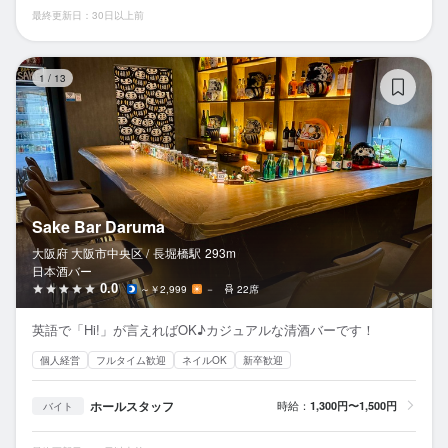
最終更新日：30日以上前
Sa
1
/
13
Sake Bar Daruma
大阪府 大阪市中央区 /
長堀橋
駅
293m
日本酒バー
0.0
～￥2,999
－
22席
英語で「Hi!」が言えればOK♪カジュアルな清酒バーです！
個人経営
フルタイム歓迎
ネイルOK
新卒歓迎
ホールスタッフ
時給：
1,300円〜1,500円
バイト