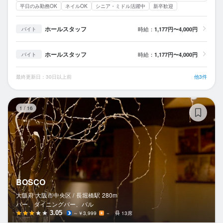
平日のみ勤務OK
ネイルOK
シニア・ミドル活躍中
新卒歓迎
ホールスタッフ
時給：
1,177円〜4,000円
バイト
ホールスタッフ
時給：
1,177円〜4,000円
バイト
最終更新日：30日以上前
他3件
B
1
/
16
BOSCO
大阪府 大阪市中央区 /
長堀橋
駅
280m
バー、ダイニングバー、バル
3.05
～￥3,999
－
13席