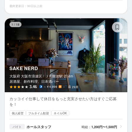
最終更新日：30日以上前
SA
1
/
18
SAKE NERD
大阪府 大阪市浪速区 /
ＪＲ難波
駅
214m
居酒屋、創作料理、日本酒バー
3.46
～￥4,999
－
29席
カッコイイ仕事して休日をもっと充実させたい方はすぐご応募
を！
個人経営
フルタイム歓迎
ネイルOK
ホールスタッフ
時給：
1,200円〜1,500円
バイト