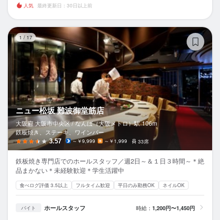
人気
最終更新日：30日以上前
ニ
1
/
17
ニュー松坂 難波御堂筋店
大阪府 大阪市中央区 /
なんば（大阪メトロ）
駅
106m
鉄板焼き、ステーキ、ワインバー
3.57
～￥9,999
～￥1,999
33席
鉄板焼き専門店でのホールスタッフ／週2日～＆１日３時間～＊絶
品まかない＊未経験歓迎＊学生活躍中
食べログ評価 3.5以上
フルタイム歓迎
平日のみ勤務OK
ネイルOK
ホールスタッフ
時給：
1,200円〜1,450円
バイト