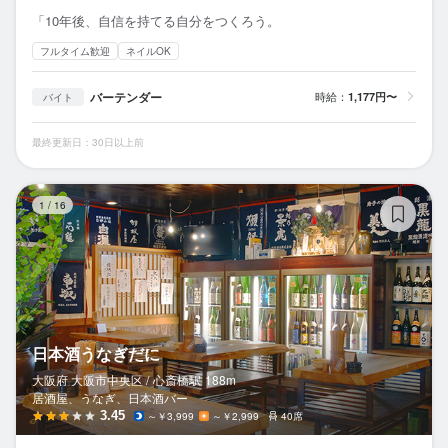
「10年後、自信を持てる自分をつくろう。
フルタイム歓迎
ネイルOK
バーテンダー
時給：
1,177円〜
バイト
最終更新日：30日以上前
日
1
/
16
日本酒うなぎだに
大阪府 大阪市中央区 /
心斎橋
駅
188m
居酒屋、うなぎ、日本酒バー
3.45
～￥3,999
～￥2,999
40席