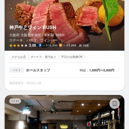
神戸牛とワイン RUSH
大阪府 大阪市中央区 /
本町
駅
365m
ステーキ、パスタ、ワインバー
3.08
～￥14,999
～￥5,999
16席
小さなお店
ボーナス・賞与あり
平日のみ勤務OK
ホールスタッフ
時給：
1,500円〜2,000円
バイト
最終更新日：30日以上前
TH
1
/
11