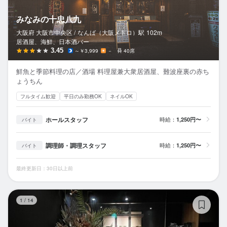
みなみの十忠八九
大阪府 大阪市中央区 /
なんば（大阪メトロ）
駅
102m
居酒屋、海鮮、日本酒バー
3.45
～￥3,999
－
40席
鮮魚と季節料理の店／酒場 料理屋兼大衆居酒屋、難波座裏の赤ち
ょうちん
フルタイム歓迎
平日のみ勤務OK
ネイルOK
ホールスタッフ
時給：
1,250円〜
バイト
調理師・調理スタッフ
時給：
1,250円〜
バイト
最終更新日：30日以上前
心
1
/
14