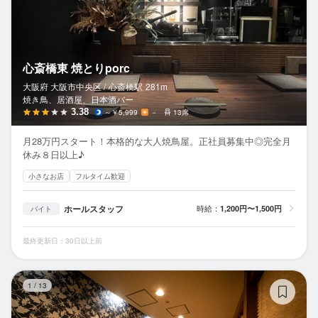
心斎橋東 焼とりporc
大阪府 大阪市中央区 /
心斎橋
駅
281m
焼き鳥、居酒屋、日本酒バー
3.38
～￥5,999
－
13席
月28万円スタート！本格的な大人焼鳥屋。正社員募集中◎完全月
休み８日以上♪
小さなお店
フルタイム歓迎
ホールスタッフ
時給：
1,200円〜1,500円
バイト
最終更新日：30日以上前
本
1
/
13