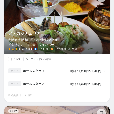
フォカッチェリア
大阪府 大阪市西区 /
西大橋
駅
295m
イタリアン、カフェ、ワインバー
3.43
～￥4,999
～￥1,999
33席
ネイルOK
シニア・ミドル活躍中
ホールスタッフ
時給：
1,200円〜1,200円
バイト
ホールスタッフ
時給：
1,300円〜1,300円
バイト
最終更新日：14日前
Ou
1
/
17