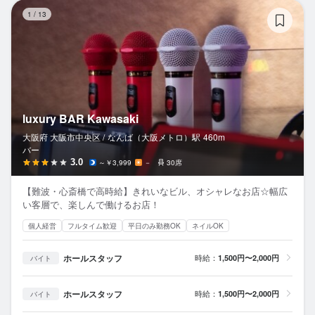
lu
1
/
13
luxury BAR Kawasaki
大阪府 大阪市中央区 /
なんば（大阪メトロ）
駅
460m
バー
3.0
～￥3,999
－
30席
【難波・心斎橋で高時給】きれいなビル、オシャレなお店☆幅広
い客層で、楽しんで働けるお店！
個人経営
フルタイム歓迎
平日のみ勤務OK
ネイルOK
ホールスタッフ
時給：
1,500円〜2,000円
バイト
ホールスタッフ
時給：
1,500円〜2,000円
バイト