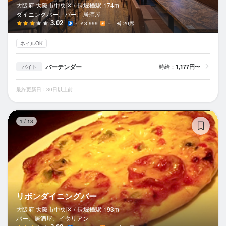
大阪府 大阪市中央区 /
長堀橋
駅
174m
ダイニングバー、バー、居酒屋
3.02
～￥3,999
－
20席
ネイルOK
バーテンダー
時給：
1,177円〜
バイト
最終更新日：30日以上前
リ
1
/
13
リボンダイニングバー
大阪府 大阪市中央区 /
長堀橋
駅
193m
バー、居酒屋、イタリアン