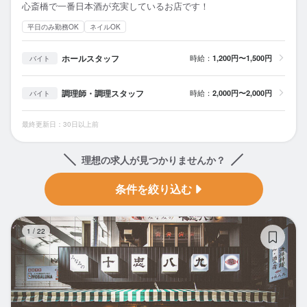
心斎橋で一番日本酒が充実しているお店です！
平日のみ勤務OK
ネイルOK
ホールスタッフ
時給：
1,200円〜1,500円
バイト
調理師・調理スタッフ
時給：
2,000円〜2,000円
バイト
最終更新日：30日以上前
理想の求人が見つかりませんか？
条件を絞り込む
み
1
/
22