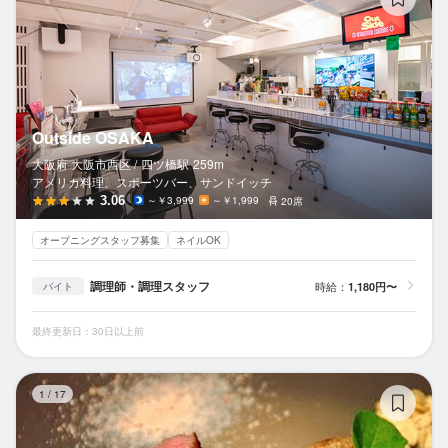
Outside OSAKA
大阪府 大阪市西区 /
四ツ橋
駅
259m
アメリカ料理、スポーツバー、サンドイッチ
3.06
～￥3,999
～￥1,999
20席
オープニングスタッフ募集
ネイルOK
調理師・調理スタッフ
時給：
1,180円〜
バイト
最終更新日：30日以上前
神
1
/
17