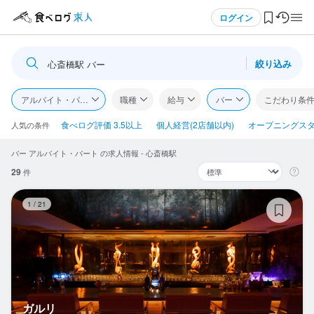
メニュー
ログイン
絞り込み
心斎橋駅 バー
ログイン・無料会員登録
アルバイト・パート
職種
給与
バー
こだわり条
食べログ求人TOP
食べログ評価 3.5以上
個人経営(2店舗以内)
オープニングス
人気の条件
バー アルバイト・パート の求人情報 - 心斎橋駅
求人検索
29
件
マイページ管理
ガ
1
/
21
閲覧履歴
気になる求人
検索履歴・保存した条件
ガルリ