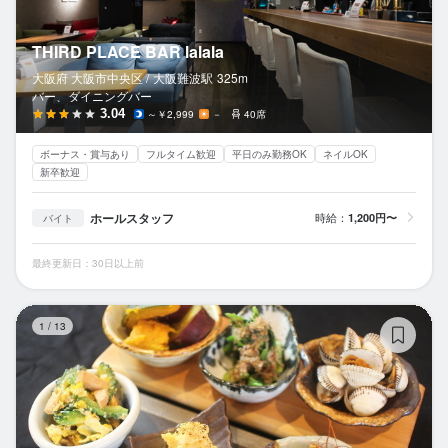
THIRD PLACE BAR lalala
大阪府 大阪市中央区 /
大阪難波
駅
325m
バー、ダイニングバー
3.04
～￥2,999
－
40席
ボーナス・賞与あり
フルタイム歓迎
平日のみ勤務OK
ネイルOK
新卒歓迎
ホールスタッフ
時給：
1,200円〜
バイト
最終更新日：30日以上前
お
1
/
13