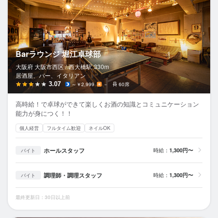
Barラウンジ 堀江卓球部
大阪府 大阪市西区 /
西大橋
駅
330m
居酒屋、バー、イタリアン
3.07
～￥2,999
－
60席
高時給！で卓球ができて楽しくお酒の知識とコミュニケーション
能力が身につく！！
個人経営
フルタイム歓迎
ネイルOK
ホールスタッフ
時給：
1,300円〜
バイト
調理師・調理スタッフ
時給：
1,300円〜
バイト
最終更新日：30日以上前