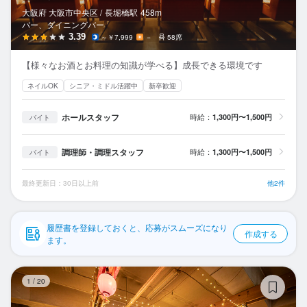
応募履歴
大阪府 大阪市中央区 /
長堀橋
駅
458m
バー、ダイニングバー
WEB履歴書
3.39
～￥7,999
－
58席
【様々なお酒とお料理の知識が学べる】成長できる環境です
スカウト・メルマガ受信設定
ネイルOK
シニア・ミドル活躍中
新卒歓迎
ヘルプ・お問い合わせフォーム
ホールスタッフ
時給：
1,300円〜1,500円
バイト
掲載をご検討の店舗様へ
調理師・調理スタッフ
時給：
1,300円〜1,500円
バイト
食べログ求人PRESS
プライバシーポリシー
最終更新日：30日以上前
他2件
利用規約
履歴書を登録しておくと、応募がスムーズになり
企業情報
作成する
ます。
B
1
/
20