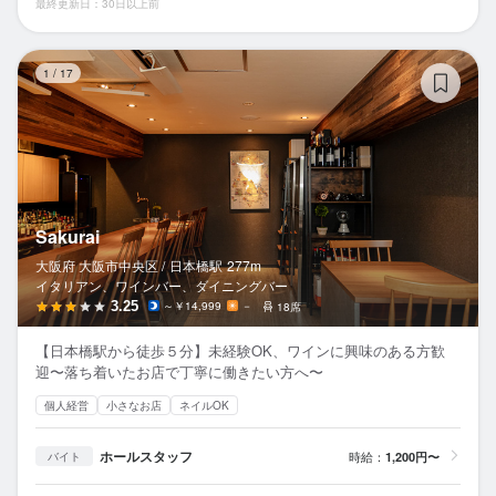
最終更新日：30日以上前
Sa
1
/
17
Sakurai
大阪府 大阪市中央区 /
日本橋
駅
277m
イタリアン、ワインバー、ダイニングバー
3.25
～￥14,999
－
18席
【日本橋駅から徒歩５分】未経験OK、ワインに興味のある方歓
迎〜落ち着いたお店で丁寧に働きたい方へ〜
個人経営
小さなお店
ネイルOK
ホールスタッフ
時給：
1,200円〜
バイト