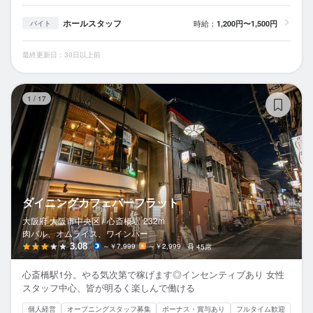
ホールスタッフ
時給：
1,200円〜1,500円
バイト
最終更新日：30日以上前
ダ
1
/
17
ダイニングカフェバーフラット
大阪府 大阪市中央区 /
心斎橋
駅
232m
肉バル、オムライス、ワインバー
3.08
～￥7,999
～￥2,999
45席
心斎橋駅1分。やる気次第で稼げます◎インセンティブあり 女性
スタッフ中心、皆が明るく楽しんで働ける
個人経営
オープニングスタッフ募集
ボーナス・賞与あり
フルタイム歓迎