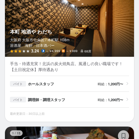
本町 地酒や わだち
大阪府 大阪市中央区 /
本町
駅
108m
居酒屋、海鮮、日本酒バー
3.24
～￥4,999
～￥999
68席
手当・待遇充実！北浜の炭火焼鳥店。風通しの良い職場です！
【土日祝定休】厚待遇あり
ホールスタッフ
時給：
1,200円〜
バイト
調理師・調理スタッフ
時給：
1,200円〜
バイト
最終更新日：30日以上前
フ
1
/
15