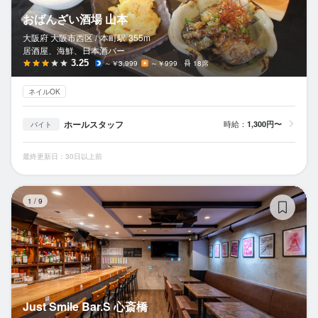
おばんざい酒場 山本
大阪府 大阪市西区 /
本町
駅
355m
居酒屋、海鮮、日本酒バー
3.25
～￥3,999
～￥999
18席
ネイルOK
ホールスタッフ
時給：
1,300円〜
バイト
最終更新日：30日以上前
Ju
1
/
9
Just Smile Bar.S 心斎橋