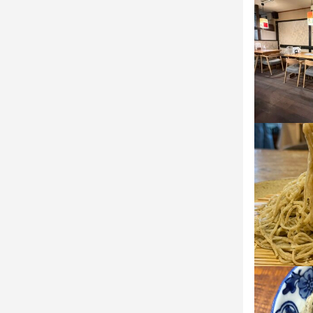
【ホールスタ
【ホールスタ
ご案内、オ
ご案内、オ
仕事内容で
仕事内容で
この仕
この仕
【成果に応じ
【成果に応じ
毎日モチベー
毎日モチベー
徒歩圏内に
徒歩圏内に
求める
求める
・好奇心を持
・好奇心を持
選考の
選考の