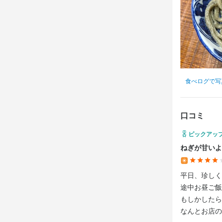
応募後、原
応募後、原
す。
す。
お店の
お店の
ご応募、

ご応募、

心よりお待
心よりお待
食べログで写
口コミ
ピックアッ
店名
店名
ねぎが甘いよ
蕎麦切り 春
蕎麦切り 春
平日、珍しく
勤務地
勤務地
途中お昼ご飯ど
北海道札幌市東
北海道札幌市東
もしかしたら
なんとお店の
連絡先
連絡先