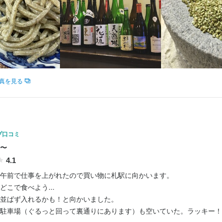
則2営業日以内にメールまたはお電話で返信しております。面接を経て内
則2営業日以内にメールまたはお電話で返信しております。面接を経て内
採用担当者からのメッセージ
採用担当者からのメッセージ
ちしております。
ちしております。
真を見る
プ口コミ
〜
のすけ
のすけ
4.1
午前で仕事を上がれたので買い物に札駅に向かいます。

こで食べよう...

区北七条東3-15-72
区北七条東3-15-72
並ばず入れるかも！と向かいました。

駐車場（ぐるっと回って裏通りにあります）も空いていた。ラッキー！
