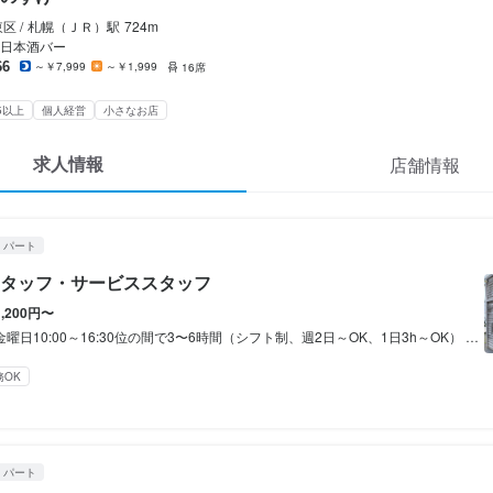
蕎麦切り 春のすけ
蕎麦切り 春のすけ
ート
ート
区 /
札幌（ＪＲ）
駅
724m
スタッフ・サービススタッフ
スタッフ・サービススタッフ
日本酒バー
66
～￥7,999
～￥1,999
16席
スタッフ・サービススタッフ
スタッフ・サービススタッフ
5以上
個人経営
小さなお店
200円〜
200円〜
求人情報
店舗情報
手渡しOK
手渡しOK
・パート
月ほど時給1100円
月ほど時給1100円
タッフ・サービススタッフ
1,200円〜
:00～16:30位の間で3〜6時間（シフト制、週2日～OK、1日3h～OK） ②土曜日17:00〜23:00位の間で5〜6時間 ①と②合わせて勤務出来る方大歓迎です。
間
間
務OK
0:00～16:30位の間で3〜6時間（シフト制、週2日～OK、1日3h～OK）
0:00～16:30位の間で3〜6時間（シフト制、週2日～OK、1日3h～OK）
0〜23:00位の間で5〜6時間

0〜23:00位の間で5〜6時間

せて勤務出来る方大歓迎です。
せて勤務出来る方大歓迎です。
み勤務OK
み勤務OK
ダブルワーク・副業OK
ダブルワーク・副業OK
残業月20時間以下
残業月20時間以下
転勤なし
転勤なし
長期勤務歓迎
長期勤務歓迎
週2日か
週2日か
・パート