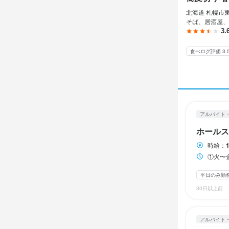
アルバイト・パ
アルバイト・パ
北海道 札幌市東
ホール
ホール
そば、居酒屋、
3.
ホール
ホール
食べログ評価 3.
時給
時給
1,
1,
昇給あり
昇給あり
給与
給与
研修期間
研修期間
アルバイト
研修期間2ヶ
研修期間2ヶ
ホールス
時給：
①火〜金曜日10
勤務時
勤務時
平日のみ勤
①火〜金曜日1
①火〜金曜日1
②土曜日17:0
②土曜日17:0
30日以上前
①と②合わ
①と②合わ
ランチタイムの
ランチタイムの
アルバイト
シフト制
シフト制