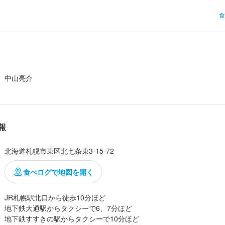
0
0
求人を選択する
事並びなしで入店（その後並び発生）。

食
ましょうか。

業者名
業者名
ホールスタッフ
時給：
1,200円〜
バイト
温かいのかせいろが食べたい、とメニューを見るとなんですと！？

ば？ネギの天ぷらと豚バラ入りのつけ汁。

ホールスタッフ
時給：
1,200円〜
バイト
しいに決まってる！と鼻息荒くオーダーしました。麺は細打ち。

中山亮介
03/20
02/03
膳。お、おいしそー

ったねぎがたっぷり。半分はお塩で、半分は汁に入れました。

のねぎ旨し。

報
で濃くておーいーしーーー。豚バラはしっかりめ。

り最後までつけていただきました。

北海道札幌市東区北七条東3-15-72
という間に...
食べログで地図を開く
JR札幌駅北口から徒歩10分ほど

地下鉄大通駅からタクシーで6、7分ほど
