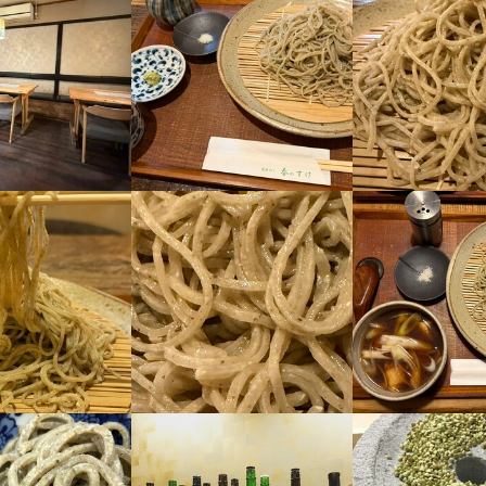
ッフ】

ッフ】

ーダー受付、配膳、接客、会計、テーブルの片付けなどのホール業務と
ーダー受付、配膳、接客、会計、テーブルの片付けなどのホール業務と
す。
す。
事のおすすめポイント
事のおすすめポイント
た昇給アリ】

た昇給アリ】

ション高く働ける環境です。

ション高く働ける環境です。

お住まいの方大歓迎です。
お住まいの方大歓迎です。
人物像
人物像
って仕事に取り組める方

って仕事に取り組める方

流れ
流れ