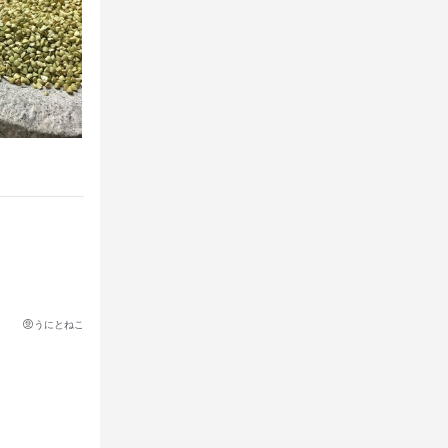
定となりま
定となりま
うにとねこ