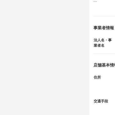
011-742-129
011-742-129
13時前、無
さて何を食べ
法人名・事
法人名・事
中山亮介
中山亮介
寒い日なので
事業者情報
ネギ天つけそ
そんなの美味
法人名・事
最終更新日2026/
最終更新日2026/
業者名
10分弱で着
カリッと揚が
甘い〜　初冬
店舗基本情
汁はあっつ熱
蕎麦をしっか
住所
美味しくてあっ
交通手段