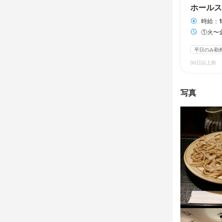
ホールス
時給：
休日・
休日・
①火〜金曜日10
日月曜日定
日月曜日定
平日のみ勤
日曜定休
日曜定休
月
月
30日以上前
写真
待遇
待遇
契約期間の
契約期間の
制服貸与
制服貸与
研
研
特徴
特徴
未経験者歓迎
未経験者歓迎
仕事内
仕事内