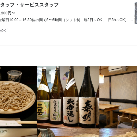
タッフ・サービススタッフ
1,200円〜
休暇
休暇
:00～16:30位の間で3〜6時間（シフト制、週2日～OK、1日3h～OK） ②土曜日17:00〜23:00位の間で5〜6時間 ①と②合わせて勤務出来る方大歓迎です。
休日
休日
務OK
8日以上休みあり
8日以上休みあり
平日のみ勤務OK(土日休み)
平日のみ勤務OK(土日休み)
完全週休2日制
完全週休2日制
定め無し
定め無し
修制度あり
修制度あり
大学生歓迎
大学生歓迎
主婦・主夫歓迎
主婦・主夫歓迎
女性活躍中
女性活躍中
個人経営(2店舗以内)
個人経営(2店舗以内)
小さなお店(20席未満)
小さなお店(20席未満)
容
容