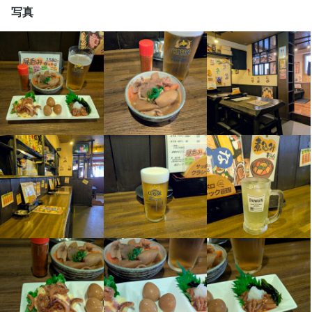
き」や「鶏レバ刺し」は当店の名物で、大変な人気を誇ります。

写真
目指しましょう。

お一人様からご友人やご家族とのご利用まで、「いつ来ても楽し
スキルや経験は一切問いません。「やってみたい」という気持ち
める」お店を目指しています。

があれば、大歓迎です。あなたの意欲をお待ちしています。
・お腹が空いたら店長が絶品まかないをつくってくれる！

・駅近！徒歩2分なので通勤もノーストレス！

この仕事のおすすめポイント
・髪型・髪色・服装自由！おしゃれも諦めなくてOK
駅チカで通勤ラクラク

駅からのアクセスが良好で、通勤が快適です。地下鉄・南郷7丁目
駅から徒歩2分の距離なので、通勤ストレスを感じることはありま
せん。

ライフスタイルに合わせたシフト

当店では、17:00～23:00の間で週2日、1日3時間から勤務可能で
す。シフトは毎月10日と月末に提出するため、自分のライフスタ
イルに合わせた働き方が実現できます。テスト期間や長期休暇な