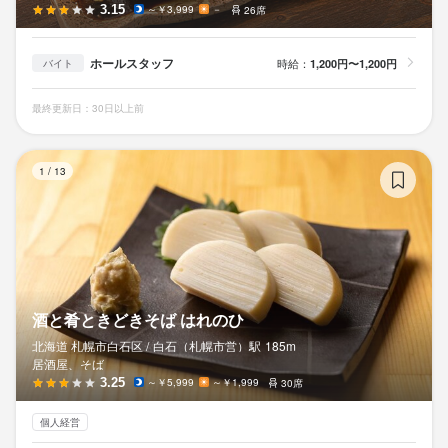
3.15
～￥3,999
－
26席
ホールスタッフ
時給：
1,200円〜1,200円
バイト
最終更新日：30日以上前
酒
1
/
13
酒と肴ときどきそば はれのひ
北海道 札幌市白石区 /
白石（札幌市営）
駅
185m
居酒屋、そば
3.25
～￥5,999
～￥1,999
30席
個人経営