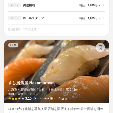
調理補助
時給：
1,075円〜
バイト
ホールスタッフ
時給：
1,075円〜
バイト
最終更新日：30日以上前
す
1
/
22
すし居酒屋 Nakamuraya
北海道 札幌市白石区 /
白石（ＪＲ北海道）
駅
342m
寿司、居酒屋、天ぷら
3.15
～￥7,999
－
25席
将来の大将候補を募集！新店舗を開店する場合の第一候補を掴め