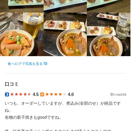
ど、柔軟に対応しますので、家庭の都合や体調不良にも安心して
対応できます。

若手スタッフが活躍中の職場

当店のアルバイトスタッフは20代から30代が中心で、活気に満ち
た職場です。にぎやかな雰囲気で、楽しく働けること間違いなし
です。困ったときには、優しいスタッフがすぐにサポートします
ので、すぐに馴染んでいただけるでしょう。
食べログで写真を見る
応募資格
口コミ
歓迎スキル・経験
4.5
4.0
h.mat258
いつも、オーダーしていますが、煮込み(全部のせ）が絶品です
未経験者歓迎します
ね。

名物の新子焼きもgoodですね。

後、紅生姜の天ぷらと板わさの山わさび添えもマストです。
