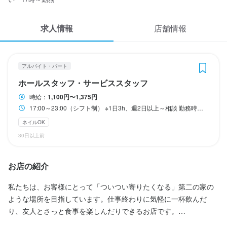
応募履歴
求人情報
WEB履歴書
店舗情報
勤務時間
スカウト・メルマガ受信設定
17:00～23:00（シフト制）

※1日3h、週2日以上～相談

アルバイト・パート
勤務時間は相談に応じます！

ヘルプ・お問い合わせフォーム
ホールスタッフ・サービススタッフ
学生さん・主婦（夫）の方・フリーターの方、みなさん歓迎しま
時給：
1,100円〜1,375円
掲載をご検討の店舗様へ
す！
17:00～23:00（シフト制） ※1日3h、週2日以上～相談 勤務時間は相談に応じます！ 学生さん・主婦（夫）の方・フリーターの方、みなさん歓迎します！
食べログ求人PRESS
終電考慮あり
ダブルワーク・副業OK
ネイルOK
プライバシーポリシー
30日以上前
利用規約
休日・休暇
お店の紹介
企業情報
月2回のシフト提出（毎月10日と月末）
私たちは、お客様にとって「ついつい寄りたくなる」第二の家の
ような場所を目指しています。仕事終わりに気軽に一杯飲んだ
り、友人とさっと食事を楽しんだりできるお店です。

待遇