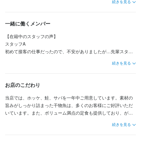
続きを見る
まかないあり

カウンター席、イス席、座敷席など多彩な席を用意しており、さ
制服貸与

まざまなシーンでご利用いただけます。どなたでもリラックスし
社員登用制度

てお過ごしいただける空間です。
髪型・髪色・服装自由
一緒に働くメンバー
まかない・食事補助あり
制服貸与
社員登用制度あり
髪型自由
ネイルOK
【在籍中のスタッフの声】

ピアスOK
スタッフA

初めて接客の仕事だったので、不安がありましたが…先輩スタッ
特徴
フがみんないい方ばかりで安心したのを覚えています。

続きを見る
20～30代の同世代スタッフで仲良く働いていますよ。

未経験者歓迎
フリーター歓迎
大学生歓迎
駅チカ(徒歩5分以内)
スタッフB

お店のこだわり
月に2回のシフト提出があるので、仕事とプライベートの予定が組
仕事内容
みやすいです！

当店では、ホッケ、鮭、サバを一年中ご用意しています。素材の
お客様のご案内、オーダー取り、配膳、メニューやドリンクの作
学校の研修で1カ月近くお休みをいただきましたが、快く受け入れ
旨みがしっかり詰まった干物魚は、多くのお客様にご好評いただ
成など、多様な業務をお任せします。業務に慣れてきたら、会計
てくださって感謝です。

いています。また、ボリューム満点の定食も提供しており、がっ
業務も担当していただきます。

自分の都合に合わせて勤務することができるので、腰を据えて長
つり食べたい方にも大変人気です。

続きを見る
く働きたい方には最適の職場かと思います。
お客様が笑顔になれるような心温まる接客をお願いします。最後
お酒にぴったりのおつまみも豊富に取り揃えています。「新子焼
には「また来ます」と言っていただけるような素敵なサービスを