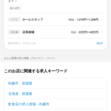
ます！
個人経営
ホールスタッフ
時給：
1,010円〜1,200円
バイト
店長候補
月給：
23万円〜28万円
正社員
最終更新日：30日以上前
他2件
なんぶ酒場の求人情報（アルバイト・パート）
このお店に関連する求人キーワード
札幌市 - 居酒屋
北海道 - 居酒屋
飲食店の求人情報 - 札幌市