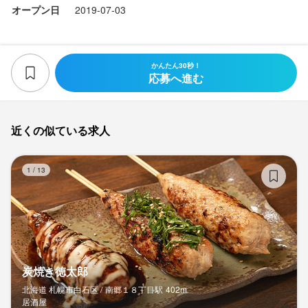
オープン日
2019-07-03
かんたん30秒！
応募へ進む
近くの似ている求人
炭
1
/
13
炭焼き徳太郎
北海道 札幌市白石区 /
南郷１８丁目
駅
402m
居酒屋