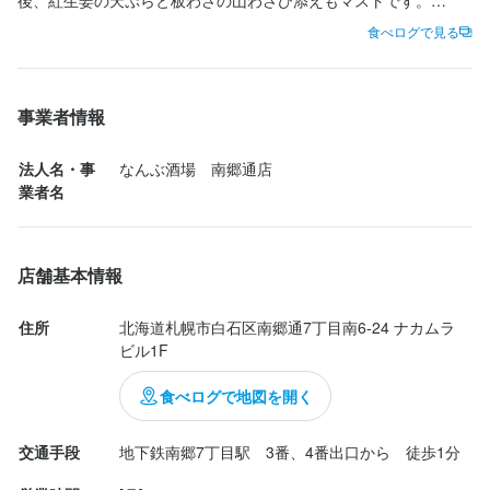
求める人物像
なにをオーダーしても、料理美味しいです。

食べログで見る
・接客スキルを身につけたい方

・コミュニケーション能力と協調性のある方

・意欲があって前向きに仕事に取り組める方

事業者情報
法人名・事
なんぶ酒場　南郷通店
業者名
お店の採用担当者からのメッセージ
スタッフを急募しています。積極的に採用を行っており、面接を
受けた方から順に優先的に採用しています。早めのご応募をお待
店舗基本情報
ちしています。あなたと一緒に働ける日を楽しみにしています。
住所
北海道札幌市白石区南郷通7丁目南6-24 ナカムラ
ビル1F
食べログで地図を開く
店名
交通手段
地下鉄南郷7丁目駅　3番、4番出口から　徒歩1分
なんぶ酒場