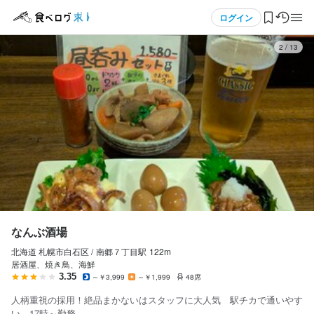
応募画面へ進む
メニュー
ログイン
3
/
13
なんぶ酒場
アルバイト・パート
ログイン・無料会員登録
ホールスタッフ・サービススタッフ
ホールスタッフ・サービススタッフ
食べログ求人TOP
時給
1,100円〜1,375円
求人検索
昇給あり
交通費支給
マイページ管理
給与補足
昇給あり（規定あり）

閲覧履歴
なんぶ酒場
交通費支給（3キロ以上の方）

※22時以降は時給1343円！
北海道 札幌市白石区 /
南郷７丁目
駅
122m
気になる求人
居酒屋、焼き鳥、海鮮
収入例
3.35
～￥3,999
～￥1,999
48席
検索履歴・保存した条件
時給1000円×5h＋時給1250円×深夜労働1h×週5日勤務＝月収12万
人柄重視の採用！絶品まかないはスタッフに大人気 駅チカで通いやす
5000円
い 17時～勤務