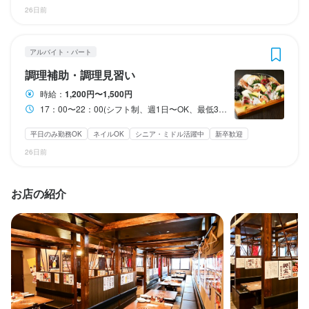
26日前
勤務時間
勤務時間
勤務時間
17時～22時(シフト制、週1日～OK.1日最低3時間保証)
11:30〜16:00、11:30〜22:00（シフト制、週1日から）
17：00〜22：00(シフト制、週1日〜OK、最低3時間保証)
アルバイト・パート
ランチタイムのみ勤務OK
ランチタイムのみ勤務OK
ランチタイムのみ勤務OK
終電考慮あり
ダブルワーク・副業OK
終電考慮あり
ダブルワーク・副業OK
ダブルワーク・副業OK
転勤なし
長期勤務歓迎
長期勤務歓迎
長期勤務歓迎
調理補助・調理見習い
週1日からOK
週1日からOK
週1日からOK
週2日からOK
週2日からOK
週2日からOK
週4日以上OK
週4日以上OK
シフト制
シフト制
シフト制
時給：
1,200円〜1,500円
17：00〜22：00(シフト制、週1日〜OK、最低3時間保証)
休日・休暇
休日・休暇
休日・休暇
平日のみ勤務OK
ネイルOK
シニア・ミドル活躍中
新卒歓迎
シフト制希望休で休めます
月毎のシフト制
シフト制で希望休で休めます。
26日前
平日のみ勤務OK(土日休み)
平日のみ勤務OK(土日休み)
平日のみ勤務OK(土日休み)
土日祝のみ勤務OK
土日祝のみ勤務OK
土日祝のみ勤務OK
お店の紹介
待遇
待遇
待遇
契約期間の定めなし
契約期間の定めなし
まかない・食事補助あり
まかない・食事補助あり
まかない・食事補助あり
制服貸与
制服貸与
制服貸与
車通勤OK
車通勤OK
車通勤OK
バイク通勤OK
バイク通勤OK
バイク通勤OK
髪型自由
髪型自由
髪型自由
ネイルOK
ネイルOK
ネイルOK
ピアスOK
ピアスOK
ピアスOK