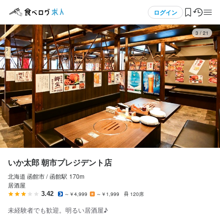
応募画面へ進む
応募画面へ進む
応募画面へ進む
メニュー
ログイン
3
/
21
ログイン・無料会員登録
食べログ求人TOP
求人検索
マイページ管理
閲覧履歴
いか太郎 朝市プレジデント店
北海道 函館市 /
函館
駅
170m
気になる求人
居酒屋
3.42
～￥4,999
～￥1,999
120席
検索履歴・保存した条件
未経験者でも歓迎。明るい居酒屋♪