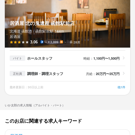
居酒屋 北の鬼遺産 函館駅前店
北海道 函館市 /
函館駅前
駅
144m
居酒屋
3.06
～￥3,999
－
28席
ホールスタッフ
時給：
1,100円〜1,500円
バイト
調理師・調理スタッフ
月給：
20万円〜25万円
正社員
最終更新日：30日以上前
他1件
いか太郎の求人情報（アルバイト・パート）
このお店に関連する求人キーワード