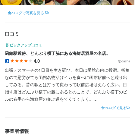
・好奇心を持って仕事に取り組める方

・美味しい料理で人を喜ばせたい方

・誠実に仕事に取り組める方

・好奇心を持って仕事に取り組める方

食べログで写真を見る
・誠実に仕事に取り組める方

店名
口コミ
いか太郎 朝市プレジデント店
選考の流れ
ピックアップ口コミ
選考の流れ
応募後、原則2営業日以内に返信しております。1回の面接を経て
勤務地
函館駅近傍、どんぶり横丁脇にある海鮮居酒屋の名店。
北海道函館市若松町9-10
内定となります。なお、Web面接にも対応いたしますので、気兼
応募後、原則2営業日以内に返信しております。1回の面接を経て
4.0
dacha
ねなくご相談ください。
内定となります。なお、Web面接にも対応いたしますので、気兼
出張デスマーチの1日目を生き延び、本日は函館市内に投宿。折角
連絡先
ねなくご相談ください。
なので慰労がてら函館名物活けイカを食べに函館駅前へと繰り出
013-858-8155
してみる。昔の駅とは打って変わって駅前広場はえらく広い。目
お店の採用担当者からのメッセージ
指す店はどんぶり横丁の脇にあるとのことで、どんぶり横丁のビ
お店の採用担当者からのメッセージ
法人名・事業者名
少しでも興味をお持ちでしたら、ぜひお気軽にご応募ください。
ルの右手から海鮮屋の並ぶ道をてくてく歩く。

いか太郎朝市プレジデント店
一度、カジュアルにお話しましょう。ご応募を心よりお待ちして
少しでも興味をお持ちでしたら、ぜひお気軽にご応募ください。
食べログで見る
おります。
一度、カジュアルにお話しましょう。ご応募を心よりお待ちして
目的地の「いか太郎」は、函館市内に5店舗を展開する海鮮居酒屋
おります。
で、時価で提供する活けイカ料理が有名。店の前にも店内にも、
最終更新日2026/07/12
新鮮どころか生きてうごうごしているカニやらホッキ貝やらでみ
事業者情報
っしりの水槽が陳列されており、これらが自分たちの前に供され