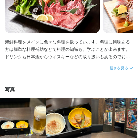
未経験の方には先輩スタッフがマンツーマンで丁寧に指導しま
未経験の方には、接客マナー研修を用意しています。先輩スタッ
スタッフが常時サポートします。分からないことや不安な点はす
す。分からないことや困ったことがあればすぐに相談できる環境
フがマンツーマンで指導し、分からないことや困ったことがあれ
ぐに相談できる環境なので、安心して業務に取り組めます。
が整っており、ひとつひとつの業務を着実に覚えられるので、安
ばすぐにフォローしますので、アルバイトが初めての方も安心し
心してスタートできます。
てスタートできます。
この仕事のおすすめポイント
海鮮料理をメインに色々な料理を扱っています。料理に興味ある
この仕事のおすすめポイント
【未経験から成長できる環境】

方は簡単な料理補助などで料理の知識も、学ぶことが出来ます。
この仕事のおすすめポイント
学歴や経験は一切不問。未経験者や新卒、主婦・主夫、シニアの
【幅広い知識とスキルが身につきます】  

ドリンクも日本酒からウィスキーなどの取り扱いもあるのでお酒
【未経験からスタートOK！幅広い層が活躍中】  

方まで幅広く歓迎しています。独立希望者には店舗運営のノウハ
日本酒や焼酎、ウイスキーなどお酒の知識はもちろん、魚や野菜
についても知ることが出来ます。

続きを見る
学歴や経験は一切問いません。未経験から始めたスタッフも多数
ウも伝授しますので、将来を見据えてスキルアップしたい方にピ
の目利き、サービスマナーまでしっかり学べます。未経験からで
サービス向上に向けて一緒に働いていきましょう。
在籍しており、しっかりサポートします。学生さん、主婦
ッタリの職場です。

も安心してスタートでき、学生・主婦(夫)・フリーターなど幅広い
（夫）、シニアの方も大歓迎！ブランクがある方も安心して始め
方が活躍中です。

写真
られる環境です。

【充実の待遇＆個性も尊重】

まかない・食事補助や制服貸与はもちろん、髪型・ネイル・ピア
【働きやすい待遇が充実】  

【働きやすさ抜群の待遇】  

スも自由。車やバイク通勤OKでアクセス便利な駅チカ立地です。
まかない・食事補助あり、制服貸与はもちろん、髪型・ネイル・
まかない・食事補助ありで食費の節約にもなります。制服貸与
あなたの頑張りや個性をしっかり評価します。

ピアスも自由！駅チカで通勤も便利です。車・バイク通勤もOKな
や、髪型・ネイル・ピアスも自由なので自分らしく働けます。駅
ので、ご自身のライフスタイルに合わせて働けます。

チカで通勤もラクラク、車・バイク通勤もOKです。

【柔軟なシフトでプライベート充実】

平日のみ・土日祝のみ・ランチタイムのみ勤務OK。終電考慮やダ
【希望に合わせた柔軟なシフト】  
