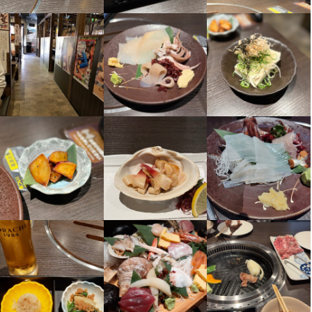
【柔軟シフトで無理なく働ける】  

ブルワーク、副業も可能です。週1日からシフト相談できるので、
週1日～、平日のみ・土日祝のみ、ランチタイムだけなどシフトは
週1日～、平日のみ・土日祝のみ、ランチタイムのみの勤務も可能
ライフスタイルに合わせて無理なく働けます。
希望制！終電も考慮しますし、ダブルワークや副業も歓迎。無理
です。ダブルワークや副業も歓迎！長期勤務も大歓迎で、生活ス
なくプライベートと両立できる環境です。
タイルに合わせて無理なく働けます。
身に付くスキル
身に付くスキル
包丁さばき
盛り付け技術
高級食材の知識
肉の知識
魚の知識
野菜の知識
身に付くスキル
サービスマナー
日本酒の知識
焼酎の知識
ウイスキーの知識
魚の知識
野菜の知識
サービスマナー
ワインの知識
日本酒の知識
仕入れ・食材の目利き
焼酎の知識
ウイスキーの知識
肉の知識
魚の知識
野菜の知識
サービスマナー
応募資格
応募資格
歓迎スキル・経験
求める人物像
歓迎スキル・経験
コミュニケーション能力
飲食店での調理経験
飲食店での接客経験
調理師免許
・美味しい料理で人を喜ばせたい方

・好奇心を持って仕事に取り組める方

コミュニケーション能力
飲食店での調理経験
飲食店での接客経験
調理師免許
・誠実に仕事に取り組める方

・チームで仕事することに意欲的な方

求める人物像
・独立志向のある方
求める人物像
・美味しい料理で人を喜ばせたい方
