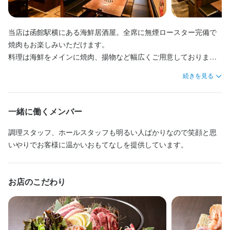
特徴
特徴
特徴
学歴不問
学歴不問
学歴不問
未経験者歓迎
未経験者歓迎
未経験者歓迎
新卒歓迎
新卒歓迎
独立希望者歓迎
第二新卒歓迎
第二新卒歓迎
新卒歓迎
Uターン・Iターン歓迎
Uターン・Iターン歓迎
第二新卒歓迎
当店は函館駅横にある海鮮居酒屋。全席に無煙ロースター完備で
フリーター歓迎
フリーター歓迎
Uターン・Iターン歓迎
大学生歓迎
大学生歓迎
フリーター歓迎
高校生歓迎
主婦・主夫歓迎
大学生歓迎
主婦・主夫歓迎
シニア・ミドル活躍中
高校生歓迎
女性活躍中
ブランクOK
女性活躍中
主婦・主夫歓迎
ブランクOK
駅チカ(徒歩5分以内)
シニア・ミドル活躍中
駅チカ(徒歩5分以内)
応募者全員と面接
女性活躍中
応募者全員と面接
ブランクOK
面接1回
即日勤務OK
面接1回
焼肉もお楽しみいただけます。

即日勤務OK
駅チカ(徒歩5分以内)
応募者全員と面接
面接1回
料理は海鮮をメインに焼肉、揚物など幅広くご用意しておりま
す。

仕事内容
続きを見る
お客様のお食事中の接客に力を入れておりますので心地よい時間
仕事内容
仕事内容
作りのサービスを提供してみませんか？
当店のホールスタッフとして、お客様のご案内を中心に、オーダ
居酒屋のホールスタッフとして、客席フロア全般の接客業務をお
当店の調理補助・調理見習いとして、主に野菜のカットや盛り付
ーのお伺いや料理・ドリンクの提供、テーブルの片付けなど、接
一緒に働くメンバー
任せします。主な業務はお客様のご案内、オーダー伺い、料理や
け、簡単な調理作業を担当していただきます。包丁の使い方や調
客全般をお任せします。まずは笑顔でお客様をお迎えし、席への
ドリンクの提供、お会計、テーブルの片付けなどです。笑顔での
理器具の扱いは、基本から丁寧にお教えしますので、未経験の方
ご案内からスタートしていただきますので、初めての方でも安心
調理スタッフ、ホールスタッフも明るい人ばかりなので笑顔と思
接客や気配りを大切に、お客様に快適な時間を過ごしていただく
でも安心して始められます。

して取り組めます。

いやりでお客様に温かいおもてなしを提供しています。
お手伝いをお願いします。

シフトは日によって異なりますが、ご希望や生活スタイルに合わ
1日の平均対応テーブル数は7～9卓ほどで、無理のない範囲でお仕
1日の平均担当テーブル数は7〜9卓程度です。ピークタイムにはス
せて柔軟に調整が可能です。繁忙時間帯はスタッフ同士で協力し
お店のこだわり
事をお任せします。ピークタイムにはスタッフ同士で協力し、分
タッフ同士で声を掛け合いながら分担し、協力しながらスムーズ
合いながら業務を進めるため、無理なく働くことができます。初
担しながら進めていくため、一人きりで業務を抱えることはあり
に業務を進めていきます。担当エリアも明確に分かれているた
めての方でも、経験に応じて業務量を調整いたします。

ません。忙しい時間帯も自然と声を掛け合える雰囲気です。

め、無理なく仕事を覚えていただけます。

未経験者向けの研修やマニュアルをご用意し、現場ではベテラン