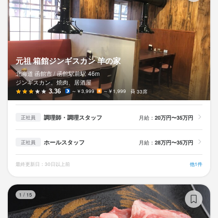
元祖 箱館ジンギスカン 羊の家
北海道 函館市 /
函館駅前
駅
46m
ジンギスカン、焼肉、居酒屋
3.36
～￥3,999
～￥1,999
33席
調理師・調理スタッフ
月給：
20万円〜35万円
正社員
ホールスタッフ
月給：
28万円〜35万円
正社員
最終更新日：30日以上前
他1件
箱
1
/
15