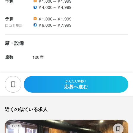
予算
￥1,000～￥1,999
￥4,000～￥4,999
予算
￥1,000～￥1,999
￥6,000～￥7,999
口コミ集計
席・設備
席数
120席
かんたん30秒！
応募へ進む
近くの似ている求人
元
1
/
13