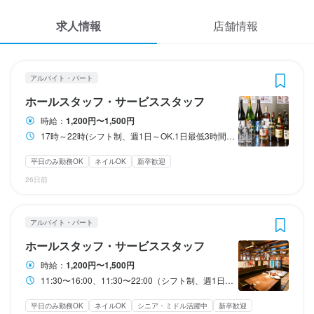
応募履歴
3
3
3
 / 
 / 
 / 
5
4
5
求人情報
店舗情報
WEB履歴書
いか太郎 朝市プレジデント店
いか太郎 朝市プレジデント店
いか太郎 朝市プレジデント店
アルバイト・パート
アルバイト・パート
アルバイト・パート
ホールスタッフ・サービススタッフ
ホールスタッフ・サービススタッフ
調理補助・調理見習い
スカウト・メルマガ受信設定
アルバイト・パート
ホールスタッフ・サービススタッフ
ヘルプ・お問い合わせフォーム
ホールスタッフ・サービススタッフ
ホールスタッフ・サービススタッフ
調理補助・調理見習い
時給：
1,200円〜1,500円
17時～22時(シフト制、週1日～OK.1日最低3時間保証)
掲載をご検討の店舗様へ
時給
時給
時給
1,200円〜1,500円
1,200円〜1,500円
1,200円〜1,500円
食べログ求人PRESS
平日のみ勤務OK
ネイルOK
新卒歓迎
扶養内勤務OK
扶養内勤務OK
扶養内勤務OK
26日前
プライバシーポリシー
研修期間
研修期間
研修期間
利用規約
研修期間1ヶ月。
研修期間1ヶ月
研修期間1ヶ月
アルバイト・パート
企業情報
ホールスタッフ・サービススタッフ
収入例
収入例
収入例
時給1200円、週4日、1日4時間勤務

時給1200円、週4日、1日4時間勤務

時給1200円、週4日、1日4時間勤務

時給：
1,200円〜1,500円
月々約8万円の収入(月4週換算時給1200円の目安金額)
月々約8万円（月4週換算で計算した目安金額）
月約8万円（月4週換算目安）
11:30〜16:00、11:30〜22:00（シフト制、週1日から）
平日のみ勤務OK
ネイルOK
シニア・ミドル活躍中
新卒歓迎