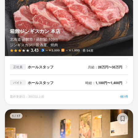
箱館ジンギスカン 本店
北海道 函館市 /
函館
駅
109m
ジンギスカン、居酒屋、焼肉
3.43
～￥3,999
～￥1,999
54席
ホールスタッフ
月給：
28万円〜35万円
正社員
ホールスタッフ
時給：
1,100円〜1,400円
バイト
最終更新日：30日以上前
他1件
居
1
/
17