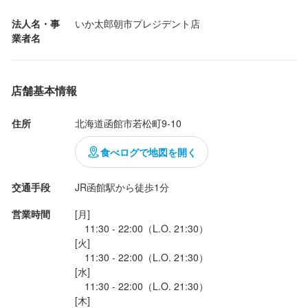
るのかと思うと否が応でもテンションが高まる。

法人名・事
いか太郎朝市プレジデント店
店名
時刻は1900頃、店内は観光客と思しき外国人や日本人でごった返
業者名
いか太郎 朝市プレジデント店
していたが、幸い空いてる席があったので予約なしでも案内して
店名
頂ける。

いか太郎 朝市プレジデント店
勤務地
まずは北海道名物サッポロクラシックの生で祝杯を挙げる。つい
店舗基本情報
北海道函館市若松町9-10
で何を食べようか思案の末、活性盛り（2〜3人...
勤務地
北海道函館市若松町9-10
住所
北海道函館市若松町9-10
連絡先
013-858-8155
食べログで地図を開く
連絡先
013-858-8155
法人名・事業者名
交通手段
JR函館駅から徒歩1分
いか太郎朝市プレジデント店
法人名・事業者名
営業時間
[月]

いか太郎朝市プレジデント店
　11:30 - 22:00（L.O. 21:30）

[火]

最終更新日2026/07/12
　11:30 - 22:00（L.O. 21:30）

最終更新日2026/07/12
[水]

　11:30 - 22:00（L.O. 21:30）

[木]
