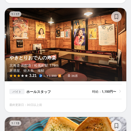
や
1
/
17
やきとりおでんの寿楽
北海道 函館市 /
松風町
駅
179m
居酒屋、焼き鳥、海鮮
3.21
～￥3,999
－
36席
ホールスタッフ
時給：
1,150円〜
バイト
最終更新日：30日以上前
HA
1
/
13