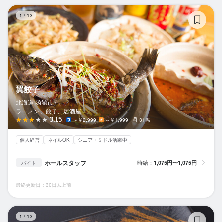
翼
1
/
13
翼餃子
北海道 函館市 /
ラーメン、餃子、居酒屋
3.15
～￥2,999
～￥1,999
31席
個人経営
ネイルOK
シニア・ミドル活躍中
ホールスタッフ
時給：
1,075円〜1,075円
バイト
最終更新日：30日以上前
箱
1
/
13