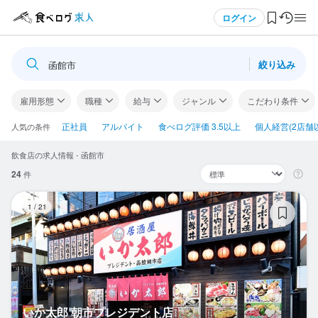
メニュー
ログイン
絞り込み
函館市
ログイン・無料会員登録
雇用形態
職種
給与
ジャンル
こだわり条件
食べログ求人TOP
正社員
アルバイト
食べログ評価 3.5以上
個人経営(2店舗
人気の条件
飲食店の求人情報 - 函館市
求人検索
24
件
マイページ管理
い
1
/
21
閲覧履歴
気になる求人
検索履歴・保存した条件
いか太郎 朝市プレジデント店