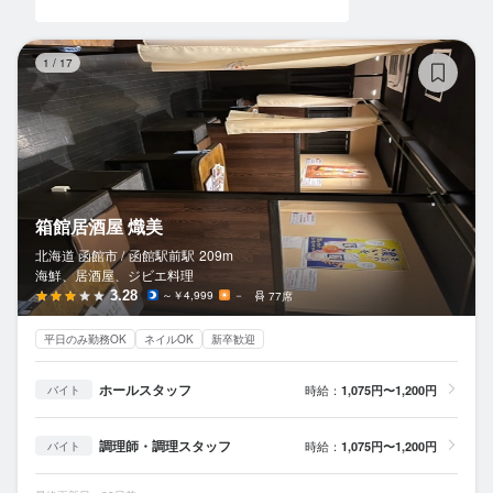
箱
1
/
17
箱館居酒屋 熾美
北海道 函館市 /
函館駅前
駅
209m
海鮮、居酒屋、ジビエ料理
3.28
～￥4,999
－
77席
平日のみ勤務OK
ネイルOK
新卒歓迎
ホールスタッフ
時給：
1,075円〜1,200円
バイト
調理師・調理スタッフ
時給：
1,075円〜1,200円
バイト