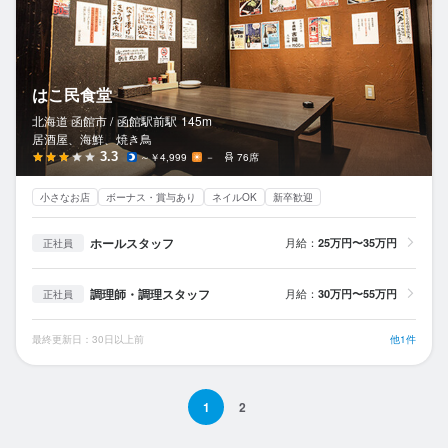
はこ民食堂
北海道 函館市 /
函館駅前
駅
145m
居酒屋、海鮮、焼き鳥
3.3
～￥4,999
－
76席
小さなお店
ボーナス・賞与あり
ネイルOK
新卒歓迎
ホールスタッフ
月給：
25万円〜35万円
正社員
調理師・調理スタッフ
月給：
30万円〜55万円
正社員
最終更新日：30日以上前
他1件
1
2