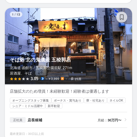
そ
1
/
13
そば処 北の鬼遺産 五稜郭店
北海道 函館市 /
五稜郭公園前
駅
271m
居酒屋、そば
3.05
～￥3,999
－
25席
店舗拡大のため増員！未経験歓迎！経験者は優遇します
オープニングスタッフ募集
ボーナス・賞与あり
寮・社宅あり
ネイルOK
シニア・ミドル活躍中
新卒歓迎
店長候補
月給：
30万円〜
正社員
最終更新日：30日以上前