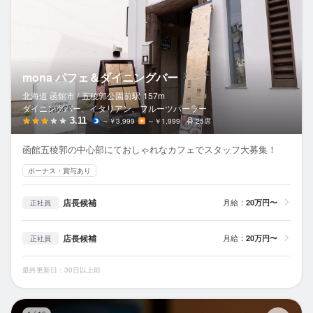
mona パフェ＆ダイニングバー
北海道 函館市 /
五稜郭公園前
駅
157m
ダイニングバー、イタリアン、フルーツパーラー
3.11
～￥3,999
～￥1,999
25席
函館五稜郭の中心部にておしゃれなカフェでスタッフ大募集！
ボーナス・賞与あり
店長候補
月給：
20万円〜
正社員
店長候補
月給：
20万円〜
正社員
最終更新日：30日以上前
王