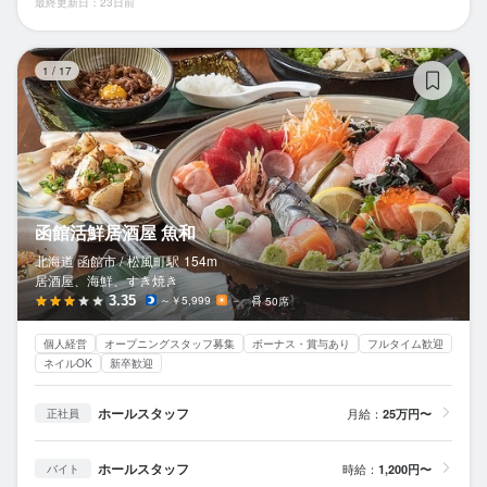
最終更新日：23日前
函
1
/
17
函館活鮮居酒屋 魚和
北海道 函館市 /
松風町
駅
154m
居酒屋、海鮮、すき焼き
3.35
～￥5,999
－
50席
個人経営
オープニングスタッフ募集
ボーナス・賞与あり
フルタイム歓迎
ネイルOK
新卒歓迎
ホールスタッフ
月給：
25万円〜
正社員
ホールスタッフ
時給：
1,200円〜
バイト