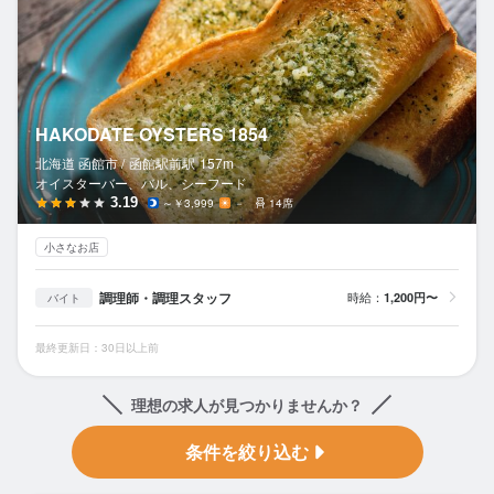
HAKODATE OYSTERS 1854
北海道 函館市 /
函館駅前
駅
157m
オイスターバー、バル、シーフード
3.19
～￥3,999
－
14席
小さなお店
調理師・調理スタッフ
時給：
1,200円〜
バイト
最終更新日：30日以上前
理想の求人が見つかりませんか？
条件を絞り込む