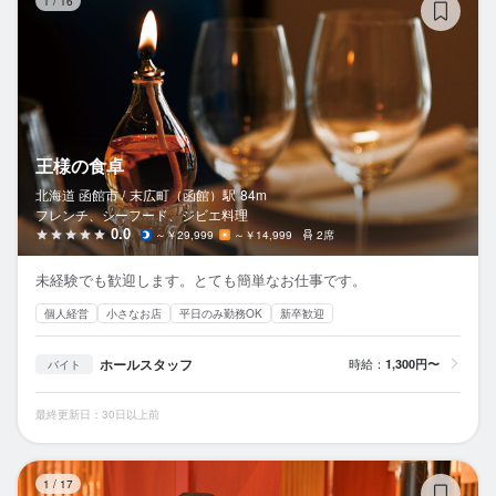
1
/
16
王様の食卓
北海道 函館市 /
末広町（函館）
駅
84m
フレンチ、シーフード、ジビエ料理
0.0
～￥29,999
～￥14,999
2席
未経験でも歓迎します。とても簡単なお仕事です。
個人経営
小さなお店
平日のみ勤務OK
新卒歓迎
ホールスタッフ
時給：
1,300円〜
バイト
最終更新日：30日以上前
赤
1
/
17