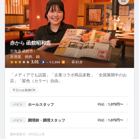
赤から 函館昭和店
北海道 函館市 /
居酒屋、焼肉、鍋
3.01
～￥2,999
－
81席
「メディアでも話題」「企業コラボ商品多数」「全国展開中のお
店」「髪色（カラー）自由」
平日のみ勤務OK
ホールスタッフ
時給：
1,075円〜
バイト
調理師・調理スタッフ
時給：
1,075円〜
バイト
最終更新日：30日以上前