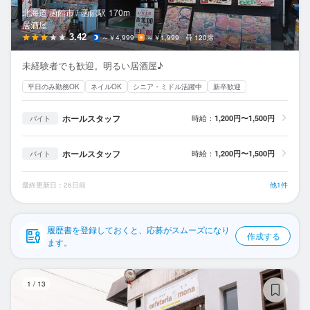
応募履歴
北海道 函館市 /
函館
駅
170m
居酒屋
WEB履歴書
3.42
～￥4,999
～￥1,999
120席
未経験者でも歓迎。明るい居酒屋♪
スカウト・メルマガ受信設定
平日のみ勤務OK
ネイルOK
シニア・ミドル活躍中
新卒歓迎
ヘルプ・お問い合わせフォーム
ホールスタッフ
時給：
1,200円〜1,500円
バイト
掲載をご検討の店舗様へ
ホールスタッフ
時給：
1,200円〜1,500円
バイト
食べログ求人PRESS
プライバシーポリシー
最終更新日：26日前
他1件
利用規約
履歴書を登録しておくと、応募がスムーズになり
企業情報
作成する
ます。
m
1
/
13