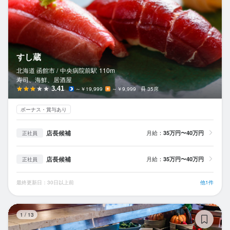
すし蔵
北海道 函館市 /
中央病院前
駅
110m
寿司、海鮮、居酒屋
3.41
～￥19,999
～￥9,999
35席
ボーナス・賞与あり
店長候補
月給：
35万円〜40万円
正社員
店長候補
月給：
35万円〜40万円
正社員
最終更新日：30日以上前
他1件
ピ
1
/
13