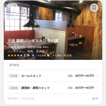
元
1
/
13
元祖 箱館ジンギスカン 羊の家
北海道 函館市 /
函館駅前
駅
46m
ジンギスカン、焼肉、居酒屋
3.36
～￥3,999
～￥1,999
33席
新卒歓迎
ホールスタッフ
月給：
28万円〜35万円
正社員
調理師・調理スタッフ
月給：
20万円〜35万円
正社員
最終更新日：30日以上前
他1件