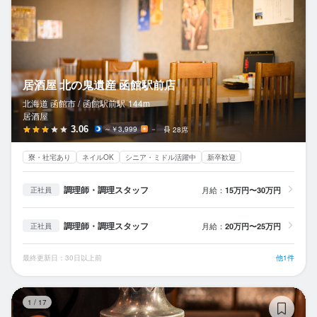
居酒屋 北の鬼遺産 函館駅前店
北海道 函館市 /
函館駅前
駅
144m
居酒屋
3.06
～￥3,999
－
28席
寮・社宅あり
ネイルOK
シニア・ミドル活躍中
新卒歓迎
調理師・調理スタッフ
月給：
15万円〜30万円
正社員
調理師・調理スタッフ
月給：
20万円〜25万円
正社員
最終更新日：30日以上前
他1件
旭
1
/
17