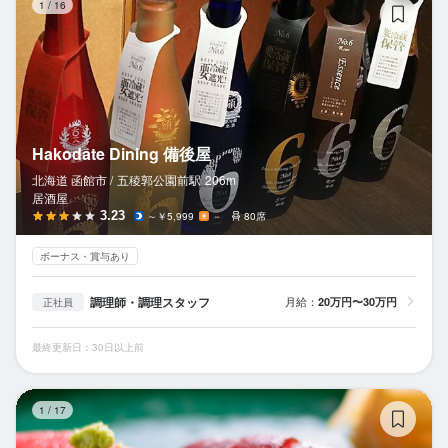
1
/
16
Hakodate Dining 備後屋
北海道 函館市 /
五稜郭公園前
駅
206m
居酒屋
3.23
～￥5,999
－
80席
ボーナス・賞与あり
調理師・調理スタッフ
月給：
20万円〜30万円
正社員
最終更新日：30日以上前
す
1
/
17