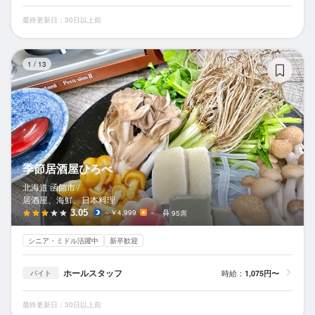
最終更新日：30日以上前
季
1
/
13
季節居酒屋ひろべ
北海道 函館市 /
居酒屋、海鮮、日本料理
3.05
～￥4,999
－
95席
シニア・ミドル活躍中
新卒歓迎
ホールスタッフ
時給：
1,075円〜
バイト
最終更新日：30日以上前