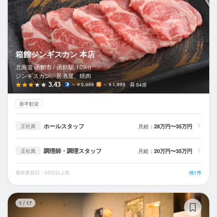
箱館ジンギスカン 本店
北海道 函館市 /
函館
駅
109m
ジンギスカン、居酒屋、焼肉
3.43
～￥3,999
～￥1,999
54席
新卒歓迎
ホールスタッフ
月給：
28万円〜35万円
正社員
調理師・調理スタッフ
月給：
20万円〜35万円
正社員
最終更新日：30日以上前
他1件
居
1
/
17