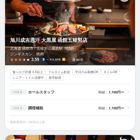
旭川成吉思汗 大黒屋 函館五稜郭店
北海道 函館市 /
五稜郭公園前
駅
165m
ジンギスカン、焼肉
3.59
～￥4,999
－
90席
食べログ評価 3.5以上
フルタイム歓迎
平日のみ勤務OK
ネイルOK
シニア・ミドル活躍中
新卒歓迎
ホールスタッフ
時給：
1,100円〜
バイト
調理補助
時給：
1,100円〜
バイト
最終更新日：30日以上前
Ha