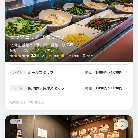
ピッツェリア アモリーノ
北海道 函館市 /
新川町（函館）
駅
745m
ピザ、パスタ、イタリアン
3.28
～￥2,999
～￥1,999
75席
ホールスタッフ
時給：
1,090円〜1,090円
バイト
調理師・調理スタッフ
時給：
1,090円〜1,090円
バイト
最終更新日：30日以上前
は
1
/
17