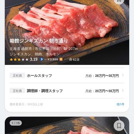
箱館ジンギスカン 朝市通り
北海道 函館市 /
市役所前（函館）
駅
207m
ジンギスカン、焼肉、ホルモン
3.19
～￥3,999
－
62席
ホールスタッフ
月給：
28万円〜35万円
正社員
調理師・調理スタッフ
月給：
20万円〜35万円
正社員
最終更新日：30日以上前
他1件
箱
1
/
15