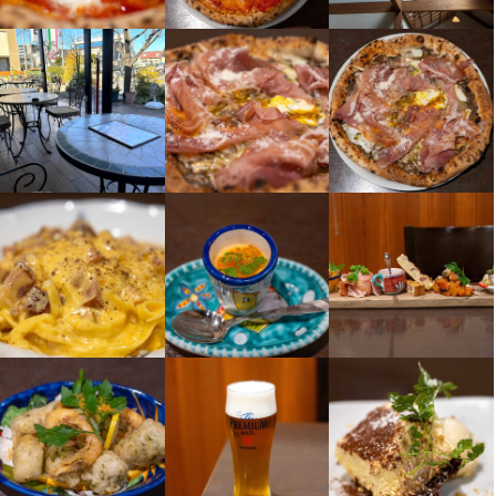
働きやすい職場環境が整っています。

最終更新日2026/03/06
ご応募お待ちしております
・完全週休2日制（毎週月曜・火曜定休）

・年次有給103日＋個人主導の有給制度

・産休・育休、夏季・年末年始休暇

・退職金制度

・海外研修や生産者訪問（イタリアなど）

店名
・昇給・年2回の実績賞与、家族手当など

ピッツェリア　オオサキ 本店
当店では、スタッフが安心して長く働ける環境づくりに力を入れ
ています。「充実した福利厚生のもとでしっかり休み、最高のパ
勤務地
フォーマンスを発揮してほしい」という考えのもと、働きやすい
埼玉県戸田市下戸田2-24-23
制度を整えてきました。安定した環境でスキルを身につけ、成長
したい方に最適な職場です。

連絡先
048-446-0300
アルバイトの方も働きやすい環境が整っています。

・シフトは週2日・1日4時間から対応可能

法人名・事業者名
・まかないで絶品イタリアンが楽しめる

株式会社大﨑
・未経験からのスタートも大歓迎

また、時給1,300円で週20時間以上勤務できる雇用形態もありま
す。

最終更新日2026/03/06