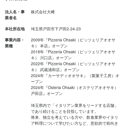
・フリッタティーナ(パスタ入り・ナポリ定番のクリームコロッケ)

・シーザーサラダ

法人名・事
株式会社大﨑
・ガーリックトースト

業者名
パスタは親が選んで

本社所在地
埼玉県戸田市下戸田2-24-23
・柔らかく煮込んだ牛ホホ肉のオーロラトマトソース ほうれん草
の生パスタ

事業内容・
2009年『Pizzeria Ohsaki（ピッツェリアオオサ
・リッチ ディ マーレ タリアテッレ 紅ズワイガニのクリームソー
業種
キ） 本店』オープン

ス ネリウニ風味

2018年『Pizzeria Ohsaki（ピッツェリアオオサ
ピザは子供達が選んで

キ） 川口店』オープン

・ディアボラ

2022年『Pizzeria Ohsaki（ピッツェリアオオサ
キ） 武蔵浦和店』オープン

・プロシュット エ ルッコラ

2024年『カーサディオオサキ』（製菓子工房）オ
出来...
ープン

2024年『Osteria Ohsaki（オステリアオオサキ） 
戸田店』オープン

埼玉県内で「イタリアン業界をリードする店舗」
であり続けることを目指しています。

将来、独立を考えている方や、飲食業界やイタリ
ア料理について学びたい方など、意欲的で前向き