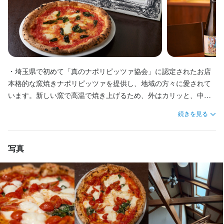
必須スキル・経験
皆さんのご応募を心よりお待ちしています。
5年以上ピッツァイヨーロ経験要。

お店と一緒に成長していける前向きなスタッフを求めてます！！
・埼玉県で初めて「真のナポリピッツァ協会」に認定されたお店

店名
ピッツェリア　オオサキ 本店
本格的な窯焼きナポリピッツァを提供し、地域の方々に愛されて
求める人物像
います。新しい窯で高温で焼き上げるため、外はカリッと、中は
人と接することが好きな方

もちっとした食感を楽しめます。食べログ百名店にも掲載され、
勤務地
続きを見る
実力のあるお店でスキルアップを目指している方

埼玉県戸田市下戸田2-24-23
近年では遠方から訪れるお客様も増えています。

本物のイタリアン、ピッツァに囲まれて仕事をしたい方

成長意欲がありチームワークを大切にできる方
・前菜からデザートまで、こだわりの料理が揃う

連絡先
写真
薪窯で焼き上げるピッツァだけでなく、溶岩石を使ったグリル料
048-446-0300
理も人気です。素材の美味しさを最大限に引き出す調理法で、パ
お店の採用担当者からのメッセージ
スタやアラカルトも本格的な味わいを提供しています。特別な日
法人名・事業者名
のコース料理もあり、さまざまなシーンで楽しんでいただけま
業務の効率化や労務の改善を目指して、2023年に『カーサディオ
株式会社大﨑
す。

オサキ　セントラルキッチン』をOPEN！

まだまだ成長を続けます！
