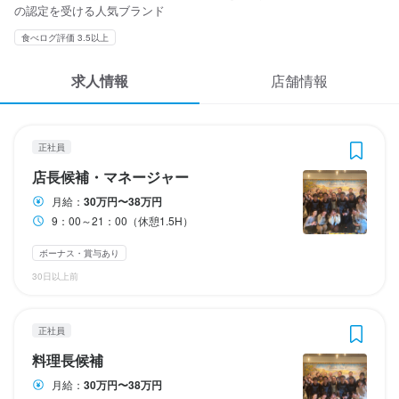
応募履歴
の認定を受ける人気ブランド
■表示給与はピッツァ場をお任せできる方の給与となります(実務
3
3
3
3
 / 
 / 
 / 
 / 
4
5
5
5
経験必須）

食べログ評価 3.5以上
WEB履歴書
■実績賞与年2回（夏・冬に支給）

勤務時間
ピッツェリア オオサキ 本店
ピッツェリア オオサキ 本店
ピッツェリア オオサキ 本店
ピッツェリア オオサキ 本店
正社員
正社員
正社員
アルバイト・パート
┗コロナ期間中も賞与支給実績あり！

求人情報
店舗情報
■昇給あり

店長候補・マネージャー
料理長候補
調理師・調理スタッフ
ホールスタッフ・サービススタッフ
スカウト・メルマガ受信設定
9：00～21：00

■家族手当

※週2日、1日4h〜OK

■交通費全額支給
ヘルプ・お問い合わせフォーム
正社員
終電考慮

店長候補・マネージャー
料理長候補
調理師・調理スタッフ
ホールスタッフ・サービススタッフ
ダブルワークOK

店長候補・マネージャー
掲載をご検討の店舗様へ
月給
月給
月給
時給
300,000円〜380,000円
300,000円〜380,000円
250,000円〜300,000円
1,300円〜
フルタイム歓迎
勤務時間
月給：
30万円〜38万円
食べログ求人PRESS
ランチタイムのみ勤務OK
終電考慮あり
ダブルワーク・副業OK
フルタイム歓迎
ボーナス・賞与あり
ボーナス・賞与あり
ボーナス・賞与あり
昇給あり
交通費支給
昇給あり
昇給あり
昇給あり
交通費支給
交通費支給
交通費支給
家族手当あり
家族手当あり
家族手当あり
9：00～21：00（休憩1.5H）
9:00〜21:00（休憩1時間30分あり）

プライバシーポリシー
※変形労働時間制

試用期間
試用期間
試用期間
研修期間
ボーナス・賞与あり
45時間の固定残業を下回った場合でも、同等の給与支払いになり
利用規約
休日・休暇
試用期間3ヶ月(給与の変動はありません）
試用期間3ヶ月（給与に変動はありません）
試用期間3ヶ月（給与に変動はありません）
研修期間も給与の変動はありません

30日以上前
ます
長く一緒に働いて頂ける方（1年以上）を募集致しております。
企業情報
シフト制

給与補足
給与補足
※当月10日までにシフト提出

正社員
実績賞与年2回
実績賞与年2回
※同月21日より稼働

勤務時間
休日・休暇
料理長候補
※定休日：月・火曜日
勤務時間
9：00～21：00（休憩1.5H）
月8日〜休み

月給：
30万円〜38万円
月8日以上休みあり
11：00～21：00の間で一日4時間以上週2日以上