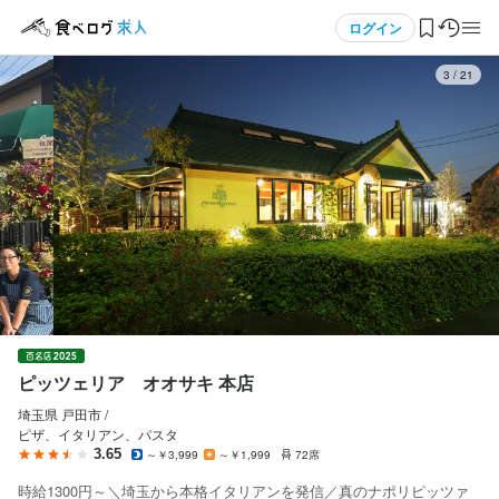
応募画面へ進む
応募画面へ進む
応募画面へ進む
応募画面へ進む
応募画面へ進む
応募画面へ進む
メニュー
ログイン
3
/
21
ピッツェリア オオサキ 本店
ピッツェリア オオサキ 本店
正社員
アルバイト・パート
ログイン・無料会員登録
ピザ職人・ピッツァイオーロ
ホールスタッフ・サービススタッフ
ピザ職人・ピッツァイオーロ
ホールスタッフ・サービススタッフ
食べログ求人TOP
月給
時給
350,000円〜380,000円
1,300円〜1,400円
求人検索
ボーナス・賞与あり
昇給あり
交通費支給
昇給あり
交通費支給
家族手当あり
マイページ管理
試用期間
研修期間
※試用期間3か月：給与の変動なし（福利厚生のみ研修期間終了後
研修期間も給与の変動はありません
閲覧履歴
に加入）
ピッツェリア オオサキ 本店
給与補足
気になる求人
固定残業代
埼玉県 戸田市 /
※経験や実力に応じて時給設定させていただきます

ピザ、イタリアン、パスタ
※給与に固定残業代含む（40〜45時間・45000円）
検索履歴・保存した条件
3.65
～￥3,999
～￥1,999
72席
昇給あり

給与補足
交通費支給
時給1300円～＼埼玉から本格イタリアンを発信／真のナポリピッツァ