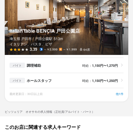
Italian table BENCIA 戸田公園店
埼玉県 戸田市 /
戸田公園
駅
513m
イタリアン、パスタ、ピザ
3.39
～￥3,999
～￥1,999
64席
調理補助
時給：
1,150円〜1,270円
バイト
ホールスタッフ
時給：
1,150円〜1,250円
バイト
最終更新日：30日以上前
他1件
ピッツェリア オオサキの求人情報（正社員/アルバイト・パート）
このお店に関連する求人キーワード