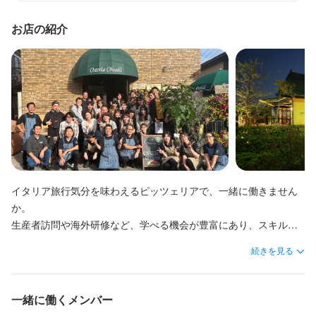
ピッツェリア　オオサキ 本店
・イタリアン好きな方歓迎

・経験やスキルに応じた業務からスタートできるので、着実にス
是非一度お会いさせて頂きお話させてくださいませ！
活躍できる場あります！

是非一度お会いさせて頂きお話させてくださいませ！
・社員登用制度あり

テップアップ可能です。

是非一度お会いさせて頂きお話させてくださいませ！
お店の紹介
・【真のナポリピッツァ協会】認定店舗

・ピッツァイオーロとして幅広いステージで活躍できる環境が整
勤務地
っています。これまでの経験を存分に活かしながら、当店で力を
埼玉県戸田市下戸田2-24-23
本格イタリアンやナポリピッツァに囲まれた職場で、やりがいを
発揮してください。

感じながら働けます。忙しい時もありますが、スタッフが多くサ
連絡先
店名
店名
ポート体制も万全です。前向きで明るく人と接することができる
本格的なイタリアンやナポリピッツァに囲まれた環境で、大変な
048-446-0300
ピッツェリア　オオサキ 本店
ピッツェリア　オオサキ 本店
店名
方にぴったりの環境です。
がらもやりがいの大きい仕事です。メリハリをつけて働き、前向
ピッツェリア　オオサキ 本店
きに明るく接客できる方を歓迎します。将来的に独立を目指す方
法人名・事業者名
勤務地
勤務地
には、現場で役立つノウハウもお伝えします。

株式会社大﨑
埼玉県戸田市下戸田2-24-23
埼玉県戸田市下戸田2-24-23
勤務地
身に付くスキル
埼玉県戸田市下戸田2-24-23
イタリア旅行気分を味わえるピッツェリアで、一緒に働きません
【成長中の店舗展開】

ラテアート
ワインの知識
ウイスキーの知識
リキュール・スピリッツの知識
連絡先
連絡先
か。

2024年9月17日には戸田駅近くに新店舗オープンが決定してお
最終更新日2023/07/13
コーヒーの知識
048-446-0300
048-446-0300
連絡先
生産者訪問や海外研修など、学べる機会が豊富にあり、スキルや
り、希望者は新店舗立ち上げにも携われます。あなたの力で、企
048-446-0300
知識を着実に磨けます。自信を持って成長できる環境です。

業のさらなる発展に貢献してください。
続きを見る
法人名・事業者名
法人名・事業者名
応募資格
株式会社大﨑
株式会社大﨑
法人名・事業者名
蕨駅・戸田駅から徒歩約15分に位置し、本格ピッツァやイタリア
株式会社大﨑
歓迎スキル・経験
ン料理を提供するレストランです。

この仕事のおすすめポイント
一緒に働くメンバー
埼玉県内で4店舗を展開する人気ブランド『Pizzeria Ohsaki』の本