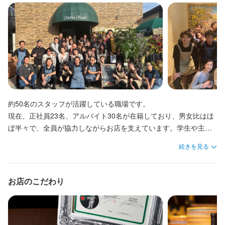
最終更新日2023/07/13
【ここがポイント】

最終更新日2026/03/06
経験者優遇（未経験者歓迎）

店で、地域に愛されるお店づくりに携われます。
最終更新日2023/07/13
・幅広いスキルを身につけられる環境

《こんな方は大歓迎》

エスプレッソやカフェメニューの技術、カクテルやワインの知識
ランチ勤務可能な主婦（夫）の方

など、多ジャンルで学べます。資格取得の支援も積極的に行って
フリーターさん／学生さん

います。ナポリピッツァの大会参加など、スタッフの成長の機会
接客が好き

を大切にしています。

イタリアが好き、イタリア料理が好き

カフェやラテアートを学びたい

・実践的に店舗運営を学べる

最初の一歩はなんでもOk！

リピーターを増やすサービスや店舗運営の工夫など、独立に役立
約50名のスタッフが活躍している職場です。

お店と一緒に成長していける前向きなスタッフを求めてます
つ知識を習得可能です。売上・仕入れ・人件費の管理や初期費用
現在、正社員23名、アルバイト30名が在籍しており、男女比はほ
の考え方なども学べ、キャリアアップや夢の実現に役立ちます。
ぼ半々で、全員が協力しながらお店を支えています。学生や主婦
など、さまざまなバックグラウンドを持つスタッフが活躍中で
続きを見る
す。

お店の採用担当者からのメッセージ
身に付くスキル
あなたも新しい仲間として加わり、一緒にお店を盛り上げていき
忙しい時間帯もありますが、スタッフが多くサポート体制も整っ
ませんか。
ピザ生地づくり・窯焼き
お店のこだわり
ているので安心です。

やりがいを実感しながら働ける職場で、人と接することが好きで
前向きに取り組める方に最適です。

応募資格