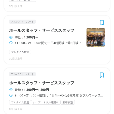
ートがあります。スタッフ全員で協力しながら、お店を盛り上げ
新しい事業が来年度2024年よりスタート致します。

新しい事業が来年度2024年よりスタート致します。

オーダーを受けたりお客様のご案内したりドリンクヘルプと多岐
■親睦会や人気店研修なども定期的に開催！

30日以上前
ていきましょう。

お任せできる人材を求めております！
スタートラインからでもお手伝いします。

にわたります。

身に付くスキル
定休日に内の有名ピッツァリアで食事をして、スタッフ同士の親
経験者の方はお給料など優遇致します。
覚えることはたくさんありますがその分面白みも十二分です！
睦を深める機会を設けています。

ラテアート
【未経験でも安心の研修フロー】

コロナ禍前は忘年会や新年会なども毎年企画。

アルバイト・パート
身に付くスキル
人間関係づくりの場を大切にしているので、感染状況をみて今後
まずは簡単なサポート業務からスタートし、少しずつ業務の幅を
ホールスタッフ・サービススタッフ
も機会をつくっていくつもりです！

身に付くスキル
広げていきます。希望やペースに応じて、担当業務や働き方も柔
身に付くスキル
応募資格
包丁さばき
ピザ生地づくり・窯焼き
時給：
1,300円〜
軟に決められます。
11：00～21：00の間で一日4時間以上週2日以上
包丁さばき
ピザ生地づくり・窯焼き
■社会保険完備

ラテアート
必須スキル・経験
■まかない

フルタイム歓迎
応募資格
■資格取得支援

コミュニケーション能力
飲食店での接客経験
この仕事のおすすめポイント
30日以上前
応募資格
■制服貸与
応募資格
必須スキル・経験
歓迎スキル・経験
【シフトの柔軟性】

まかない・食事補助あり
社会保険完備
制服貸与
海外研修あり
必須スキル・経験
必須スキル・経験
生産者への訪問研修あり
資格取得支援あり
週2日・1日4時間から勤務可能です。

コミュニケーション能力
飲食店での調理経験
飲食店での接客経験
アルバイト・パート
コミュニケーション能力
飲食店での接客経験
「平日のランチだけ働きたい」「学校帰りにサクッと働きたい」
コミュニケーション能力
飲食店での調理経験
飲食店での接客経験
コミュニケーション能力
ホールスタッフ・サービススタッフ
など、ライフスタイルに合わせて働けます。

仕事内容
時給：
1,300円〜1,400円
お店の採用担当者からのメッセージ
9：00～21：00 ※週2日、1日4h〜OK 終電考慮 ダブルワークOK フルタイム歓迎
【ここがポイント】

【仕事内容】

お店の採用担当者からのメッセージ
お店の採用担当者からのメッセージ
フルタイム歓迎
シニア・ミドル活躍中
新卒歓迎
・幅広いスキルやノウハウが身につく環境

・ピザの仕込みや調理など、キッチン業務全般を担当していただ
新しい事業が2024年度よりまたスタート致します。

30日以上前
・絶品まかない付き

きます。

店名
活躍できる場あります！

新しい事業が2024年度よりまたスタート致します。

活躍できる場が当店にはあります！
