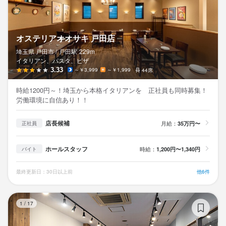
オステリアオオサキ 戸田店
埼玉県 戸田市 /
戸田
駅
229m
イタリアン、パスタ、ピザ
3.33
～￥3,999
～￥1,999
44席
時給1200円～！埼玉から本格イタリアンを 正社員も同時募集！
労働環境に自信あり！！
店長候補
月給：
35万円〜
正社員
ホールスタッフ
時給：
1,200円〜1,340円
バイト
最終更新日：30日以上前
他6件
It
1
/
17