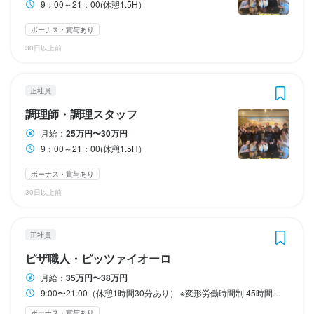
完全週休2日制

勤務時間
勤務時間
9：00～21：00(休憩1.5H）
定休日：月曜・火曜

ランチタイムのみ勤務OK
終電考慮あり
ダブルワーク・副業OK
フルタイム歓迎
9：00～21：00(休憩1.5H）
9：00～21：00(休憩1.5H）
ボーナス・賞与あり
時短社員制度あり
週2日からOK
シフト制
有給年5日以上

待遇
休日・休暇
30日以上前
社員登用制度あり

毎週月曜日および火曜日定休
※週休2日・3日など働き方お選び頂く事も可能です。

まかないあり

休日・休暇
プライベートの両立もお考えの方には◎

月8日以上休みあり
休日・休暇
休日・休暇
制服貸与
正社員
毎週月曜日および火曜日定休日
■年末年始休暇（年6〜8日）※曜日などによる

毎週休2日（月7～9日休み）
毎週休2日（月7～9日休み）毎週月曜日および火曜日定休日
まかない・食事補助あり
制服貸与
社員登用制度あり
調理師・調理スタッフ
■夏季休暇（年3日）

待遇
月8日以上休みあり
月8日以上休みあり
月給：
25万円〜30万円
■有給休暇

9：00～21：00(休憩1.5H）
■産休・育休
社会保険完備
待遇
特徴
月8日以上休みあり
産休・育休制度あり
夏季休暇あり
年末年始休暇あり
まかない・食事補助あり
待遇
待遇
社会保険完備
制服貸与
研修制度あり
海外研修あり
ボーナス・賞与あり
屋内原則禁煙
未経験者歓迎
新卒歓迎
シニア・ミドル活躍中
生産者への訪問研修あり
社内イベントあり(旅行、BBQ等)
30日以上前
社会保険完備
社会保険完備
まかない・食事補助あり
制服貸与
社内イベントあり(旅行、BBQ等)
待遇
まかない・食事補助あり
まかない・食事補助あり
社会保険完備
社会保険完備
制服貸与
制服貸与
研修制度あり
研修制度あり
海外研修あり
海外研修あり
仕事内容
仕事内容
生産者への訪問研修あり
生産者への訪問研修あり
社内イベントあり(旅行、BBQ等)
社内イベントあり(旅行、BBQ等)
正社員
■海外研修実績あり（過去2回イタリアへ行きました！）

仕事内容
【仕事内容】

ピザ職人・ピッツァイオーロ
やる気や能力に合わせてスタッフを連れていっています！

【店長候補】

・お客様のご案内、オーダー対応、料理提供、会計、清掃など、
【アルバイト・パート　ホールスタッフ募集】。

来年度2024年よりまた新しい事業がスタート致します。

月給：
35万円〜38万円
仕事内容
仕事内容
■生産者訪問を定期開催（イタリア野菜の生産者やワイナリーな
ホール業務全般をお任せします。

経験者の方は時給など優遇致します。

店舗運営をお任せできる人材を求めております。
9:00〜21:00（休憩1時間30分あり） ※変形労働時間制 45時間の固定残業を下回った場合でも、同等の給与支払いになります
ど）

・未経験の方も安心してスタートできるよう、丁寧な研修とサポ
【調理長候補】

【調理スタッフ】

ボーナス・賞与あり