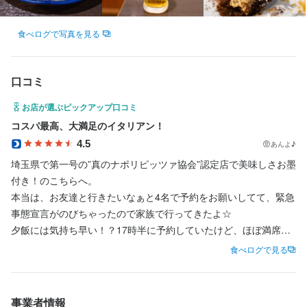
優しい先輩スタッフがしっかりサポートするので、未経験の方で
も安心して働けます。

食べログで写真を見る
あなたと一緒に働ける日を楽しみにしています。
口コミ
お店が選ぶピックアップ口コミ
コスパ最高、大満足のイタリアン！
4.5
あんよ♪
埼玉県で第一号の”真のナポリピッツァ協会”認定店で美味しさお墨
付き！のこちらへ。

本当は、お友達と行きたいなぁと4名で予約をお願いしてて、緊急
事態宣言がのびちゃったので家族で行ってきたよ☆

夕飯には気持ち早い！？17時半に予約していたけど、ほぼ満席。

店内は感覚も広いし、テラス席には愛犬との食事を楽しむ御家族
食べログで見る
も(*^^*)

色々美味しそうすぎて沢山悩んだけど、「よし、みんなでシェア
しよう！」ということでオーダーしたのは

事業者情報