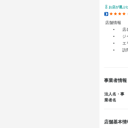
お店が選ぶ
 店舗情報

	•	店名：
	•	ジャン
	•	エリア
	•	訪問時
	•	利用人
⸻

事業者情報
 総合評価：★★
法人名・事
料理：★★★★★
業者名
雰囲気：★★★
サービス：★★
コスパ：★★★
店舗基本情