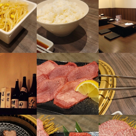
04/27
98
業者名
ァーストン
04/27