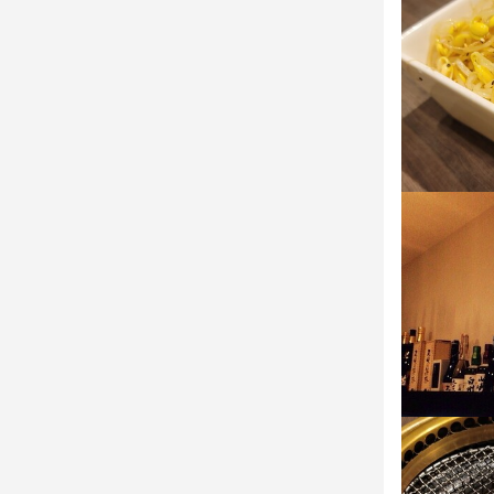
連絡先
最終更新日2026/
0805-013-68
法人名・事
株式会社フ
最終更新日2026/