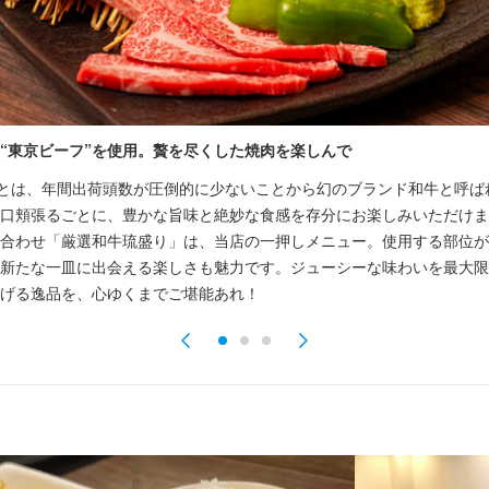
事することに意欲的な方

のある方
人物像
理で人を喜ばせたい方

って仕事に取り組める方

に取り組める方

“東京ビーフ”を使用。贅を尽くした焼肉を楽しんで
事することに意欲的な方

”とは、年間出荷頭数が圧倒的に少ないことから幻のブランド和牛と呼ば
のある方
琉
口頬張るごとに、豊かな旨味と絶妙な食感を存分にお楽しみいただけま
合わせ「厳選和牛琉盛り」は、当店の一押しメニュー。使用する部位が
新たな一皿に出会える楽しさも魅力です。ジューシーな味わいを最大限
松戸北2-2-13
げる逸品を、心ゆくまでご堪能あれ！
琉
98
業者名
松戸北2-2-13
ァーストン