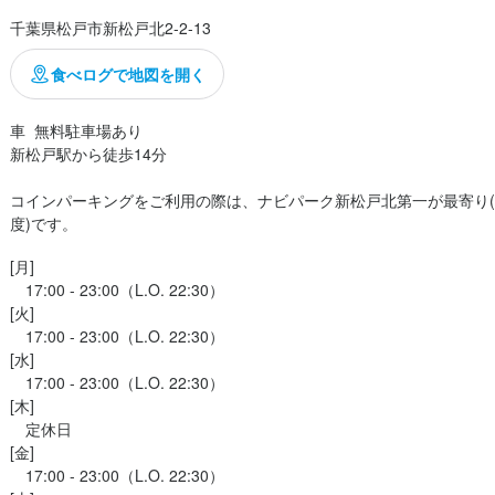
千葉県松戸市新松戸北2-2-13
ーと詳細感想

食べログで地図を開く
部位おまかせ盛り）

車  無料駐車場あり

新松戸駅から徒歩14分

伝わる肉の美しさ。

コインパーキングをご利用の際は、ナビパーク新松戸北第一が最寄り(
とにかく秀逸で、甘み・塩味・旨味が見事に調和。

度)です。
でとろけるような口当たりが堪能できる逸品。

ても、香ばしさと肉汁の旨みがしっかり。

[月]

　17:00 - 23:00（L.O. 22:30）

ーハン（〆メニュー）

[火]

　17:00 - 23:00（L.O. 22:30）

[水]

裏名物”と呼びたくなるレベルの絶品！

　17:00 - 23:00（L.O. 22:30）

とパラパラごはんの黄金バ...
[木]

　定休日

[金]

　17:00 - 23:00（L.O. 22:30）
