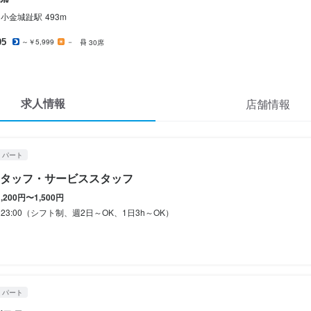
シフト制
シフト制
小金城趾
駅
493m
OK
OK
夏季休暇あり
夏季休暇あり
年末年始休暇あり
年末年始休暇あり
GW休暇あり
GW休暇あり
05
～￥5,999
－
30席
求人情報
店舗情報
定めなし

定めなし

備（厚生年金、雇用保険、健康保険、労災保険）

備（厚生年金、雇用保険、健康保険、労災保険）

制度有り
制度有り
補助あり
補助あり
社会保険完備
社会保険完備
制服貸与
制服貸与
社内イベントあり(旅行、BBQ等)
社内イベントあり(旅行、BBQ等)
社員登用制度あり
社員登用制度あり
・パート
髪型自由
髪型自由
ひげOK
ひげOK
ネイルOK
ネイルOK
ピアスOK
ピアスOK
タッフ・サービススタッフ
1,200円〜1,500円
0～23:00（シフト制、週2日～OK、1日3h～OK）
経験者歓迎
経験者歓迎
フリーター歓迎
フリーター歓迎
主婦・主夫歓迎
主婦・主夫歓迎
女性活躍中
女性活躍中
個人経営(2店舗以内)
個人経営(2店舗以内)
容
容
・パート
ッフ】

フ】
