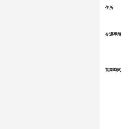
⸻

住所
️ 注文メニュ
 和牛焼肉（
交通手段
見た瞬間から
自家製ダレが
焼き加減次第
しっかり焼い
営業時間
 キムチチャ
このお店の“
ピリ辛キムチ