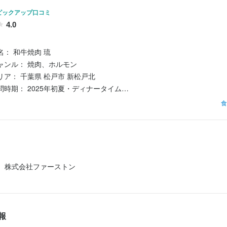
ピックアップ口コミ
4.0
 和牛焼肉 琉

ル： 焼肉、ホルモン

： 千葉県 松戸市 新松戸北

期： 2025年初夏・ディナータイム

数： 2名

食
★★☆ 4.6

株式会社ファーストン
 5.0

★☆ 4.3

★★☆ 4.5

★☆ 4.4

報