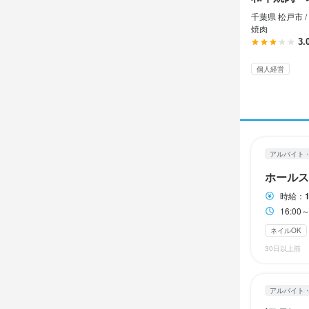
2週間ごとの
2週間ごとの
千葉県 松戸市 /
焼肉
土日祝のみ勤務
土日祝のみ勤務
3.
個人経営
待遇
待遇
・契約期間の
・契約期間の
・社会保険完
・社会保険完
・社員登用
・社員登用
まかない・食事
まかない・食事
アルバイト
バイク通勤OK
バイク通勤OK
ホールス
時給：
特徴
特徴
16:0
ネイルOK
学歴不問
学歴不問
未
未
30日以上前
仕事内
仕事内
アルバイト
【ホールスタ
【調理スタッ