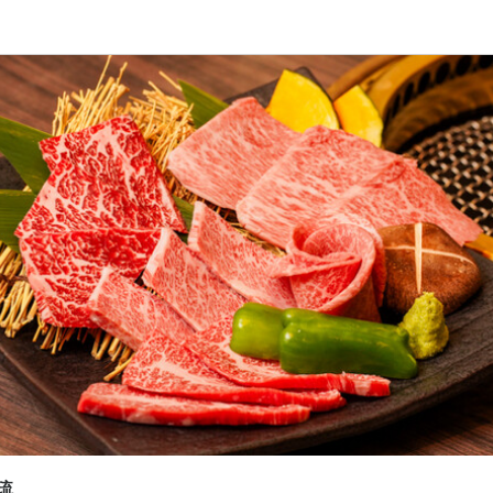
応募画面へ進む
応募画面へ進む
和牛焼肉 琉
和牛焼肉 琉
ート
ート
スタッフ・サービススタッフ
・調理スタッフ
スタッフ・サービススタッフ
・調理スタッフ
200円〜1,500円
200円〜1,500円
扶養内勤務OK
扶養内勤務OK
間
間
3:00（シフト制、週2日～OK、1日3h～OK）
3:00（シフト制、週2日～OK、1日3h～OK）
週2日からOK
週2日からOK
週4日以上OK
週4日以上OK
シフト制
シフト制
自由シフト制(毎回、時間・曜日を選べる)
自由シフト制(毎回、時間・曜日を選べる)
休暇
休暇
琉