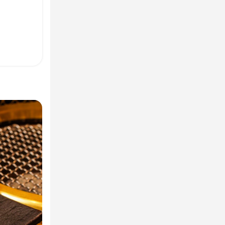
のホール業務
。

理スタッフへ
スタッフへの
スピリッツの知識