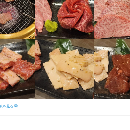
求人を選択する
求人を選択する
求人を選択する
求人を選択する
ホールスタッフ
ホールスタッフ
店長候補
店長候補
時給：
月給：
月給：
時給：
1,200円〜1,500円
30万円〜34万円
30万円〜34万円
1,200円〜
バイト
バイト
正社員
正社員
調理師・調理スタッフ
店長候補
店長候補
時給：
月給：
月給：
1,200円〜1,500円
31万円〜34万円
31万円〜34万円
バイト
正社員
正社員
真を見る