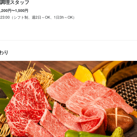
調理スタッフ
ーダー受付、ドリンク作成、配膳、接客、会計、テーブルの片付けなど
み、料理の調理、盛り付け、洗い場などの調理業務全般をお任せします
1,200円〜1,500円
します。

際には、料理長候補として、仕入れ、食材管理、メニュー開発、他の調
0～23:00（シフト制、週2日～OK、1日3h～OK）
成などの業務もお任せします。
際には、店長候補として、売上・コストの数値管理、シフト管理、他の
などの業務もお任せします。
くスキル
わり
盛り付け技術
ワインの知識
日本酒の知識
焼酎の知識
ウイスキーの知識
リキュール・
格
舗運営
メニュー開発
・経験
格
ョン能力
飲食店での接客経験
・経験
ョン能力
人物像
・経験
理で人を喜ばせたい方

ョン能力
飲食店での調理経験
って仕事に取り組める方

に取り組める方
