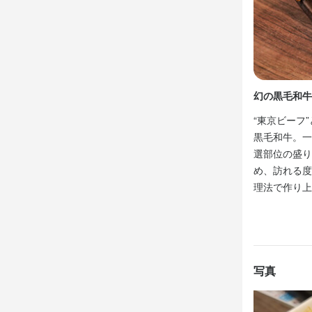
・チームで仕
・独立志向
求める
・美味しい料
・好奇心を持
・誠実に仕事
幻の黒毛和牛
・チームで仕
店名
“東京ビーフ
・独立志向
和牛焼肉　
黒毛和牛。一
選部位の盛り
勤務地
め、訪れる度
千葉県松戸市新
理法で作り上
店名
連絡先
和牛焼肉　
0805-013-68
勤務地
法人名・事
写真
千葉県松戸市新
株式会社フ