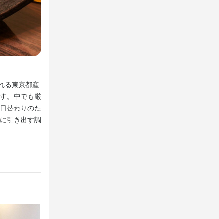
オーナー厳選のボトルワインや、プレミアムウイスキーが
れる東京都産
焼肉と相性の良いワインは、オーナー自ら厳選したこだわ
す。中でも厳
あまり出会えないプレミアムな銘柄を取り揃えております
日替わりのた
お酒が進むサイドメニューも充実。ドリンクの品揃えが豊
に引き出す調
も最適です。黒毛和牛と一品料理を味わいながら、選び抜
れてみてはいかがでしょうか？