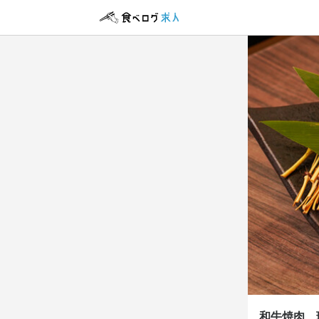
アルバイト・パ
アルバイト・パ
ホール
調理師
ホール
調理師
時給
時給
1,
1,
給与手渡しOK
給与手渡しOK
勤務時
勤務時
16:00～2
16:00～2
終電考慮あり
終電考慮あり
休日・
休日・
和牛焼肉 