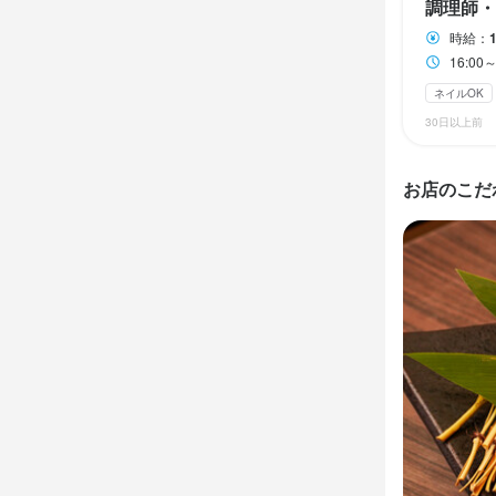
調理師・
ご案内、オ
開店前の仕込
時給：
全般をお任せ
社員登用の
16:0
の指導・育
ネイルOK
社員登用の
30日以上前
指導・育成
身に付
お店のこだ
包丁さばき
応募資
肉の知識
店
必須スキル
応募資
コミュニケーシ
必須スキル
コミュニケーシ
求める
歓迎スキル
・美味しい料
コミュニケーシ
・好奇心を持
・誠実に仕事