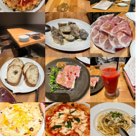
と思っているなら、その熱い想いを聞かせてください。独立以外
のようにサポートできるか提案させていただきます。

当社では、コロナ禍においても、解雇や減給などは行っておら
将来独立を考えている方も歓迎します。面接の際に、将来やりた
にも、この業界には夢があります。あなたがそれを証明し、共に
ず、残業代を含め、全員に全額を支給しています。また、緊急事
いお店のイメージを教えてください。それに対して、私たちがど
実現していきましょう。私もそのために日夜考え、行動します。

もし、私たちと共にプロジェクトを進め、会社と共に成長したい
態宣言下でも、お客様の笑顔を守り続け、取引先への支払いや家
のようにサポートできるか提案させていただきます。

と思っているなら、その熱い想いを聞かせてください。独立以外
族の生活を保障しています。これは、私たちが家族とお客様を本
面接は必ず代表取締役の白鳥が直接行います。もしお互いに納得
にも、この業界には夢があります。あなたがそれを証明し、共に
当に大切に思い、自らの仕事にプライドを持って取り組んでいる
もし、私たちと共にプロジェクトを進め、会社と共に成長したい
し、共に歩んでいけると感じたら、どうすればお客様がより笑顔
実現していきましょう。私もそのために日夜考え、行動します。

と思っているなら、その熱い想いを聞かせてください。独立以外
になれるか、店舗の改善点や成長戦略についても真剣に考えてく
にも、この業界には夢があります。あなたがそれを証明し、共に
ださい。そして、ともに実行しましょう。その結果はやがて数字
面接は必ず代表取締役の白鳥が直接行います。もしお互いに納得
実現していきましょう。私もそのために日夜考え、行動します。

にも表れ、評価はすぐに給与に反映されます。チャンスも常に用
し、共に歩んでいけると感じたら、どうすればお客様がより笑顔
意しています。

になれるか、店舗の改善点や成長戦略についても真剣に考えてく
料理長の面接は必ず代表取締役の白鳥が直接行います。もしお互
ださい。そして、ともに実行しましょう。その結果はやがて数字
いに納得し、共に歩んでいけると感じたら、どうすればお客様が
その代わり、本気で腕をふるってください。アイデアを絞り出し
にも表れ、評価はすぐに給与に反映されます。チャンスも常に用
より笑顔になれるか、店舗の改善点や成長戦略についても真剣に
てください。しかし、苦しんで仕事をする必要はありません。自
意しています。

考えてください。そして、ともに実行しましょう。その結果はや
由に、楽しんで仕事をしてください。そして、お客様の笑顔を共
がて数字にも表れ、評価はすぐに給与に反映されます。チャンス
有しましょう。

その代わり、本気で腕をふるってください。アイデアを絞り出し
も常に用意しています。

てください。しかし、苦しんで仕事をする必要はありません。自
共にわくわくし、喜びを分かち合いながら成長し、稼ぎましょ
由に、楽しんで仕事をしてください。そして、お客様の笑顔を共
その代わり、本気で腕をふるってください。アイデアを絞り出し
有しましょう。

てください。しかし、苦しんで仕事をする必要はありません。自