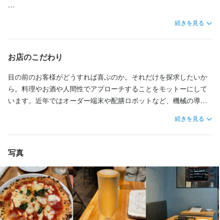
点です。料理を第一、お客様を第二とするこの考え方には、強い
当社が最も重視しているのは料理です。これは私の経営方針であ
想いが込められています。

お店の採用担当者からのメッセージ
本格的なナポリピッツァの生地やパスタの生麺は、専用の小麦粉
り、信念でもあります。飲食業において、これ以上に重要なこと
続きを見る
の開発から、プロの理論と技術に裏打ちされた、完全オリジナル
はありません。この信念を持つことが、他の企業とは一線を画す
当社が最も重視しているのは料理です。これは私の経営方針であ
料理技術、アイデア、完成度、調理スピード、そしてオペレーシ
です。こだわり抜いたこれらのキラーメニューを、驚くほどリー
点です。料理を第一、お客様を第二とするこの考え方には、強い
り、信念でもあります。飲食業において、これ以上に重要なこと
ョンの改善。あなたの腕と感性で、一緒にお店のメニューを作り
ズナブルな価格で提供しています。シェフの確かな技術が料理を
想いが込められています。

お店のこだわり
はありません。この信念を持つことが、他の企業とは一線を画す
上げましょう。しかし、当社が料理長に求めるスキルは料理だけ
支え、お客様をさらに喜ばせています。

点です。料理を第一、お客様を第二とするこの考え方には、強い
にとどまりません。

料理技術、アイデア、完成度、調理スピード、そしてオペレーシ
目の前のお客様がどうすれば喜ぶのか。それだけを探求したいか
想いが込められています。

そして、スタッフはとにかくアットホームで気が利きます。仕事
ョンの改善。あなたの腕と感性で、一緒にお店のメニューを作り
ら。料理やお酒や人間性でアプローチすることをモットーにして
店長や経営陣と信頼関係を築き、メニューだけでなく、お店や会
帰りのサラリーマンなどからも高い評価を得ており、現在では連
上げましょう。しかし、当社が料理長に求めるスキルは料理だけ
います。近年ではオーダー端末や配膳ロボットなど、機械の導入
料理技術、アイデア、完成度、調理スピード、そしてオペレーシ
社の雰囲気・文化を共に作り上げることも重要視しています。異
日満席の人気店となっています。
にとどまりません。

も増えてきていますが、私たちはあえてそのような手法を取ら
ョンの改善。あなたの腕と感性で、一緒にお店のメニューを作り
続きを見る
なる部門の責任者とも積極的に意見交換を行い、経営管理や店舗
ず、お客様との繋がりを大切にしています。それが私たちのやり
上げましょう。しかし、当社が料理長に求めるスキルは料理だけ
展開、人材育成においても幅広く相談できるパートナーであって
店長や経営陣と信頼関係を築き、メニューだけでなく、お店や会
方であり、存在意義そのものです。

にとどまりません。

ほしいと願っています。

社の雰囲気・文化を共に作り上げることも重要視しています。異
写真
なる部門の責任者とも積極的に意見交換を行い、経営管理や店舗
全てはお客様を元気に、笑顔にするため。当たり前のことを当た
店長や経営陣と信頼関係を築き、メニューだけでなく、お店や会
将来独立を考えている方も歓迎します。面接の際に、将来やりた
展開、人材育成においても幅広く相談できるパートナーであって
り前に、しっかりできるお店でありたいと考えています。どんな
社の雰囲気・文化を共に作り上げることも重要視しています。異
いお店のイメージを教えてください。それに対して、私たちがど
ほしいと願っています。

に近代化が進んでも、それさえ考えていれば、その先に必ず私た
なる部門の責任者とも積極的に意見交換を行い、経営管理や店舗
のようにサポートできるか提案させていただきます。

ちの繁栄が待っていると信じ、日々、協力し合い、取り組んでい
展開、人材育成においても幅広く相談できるパートナーであって
将来独立を考えている方も歓迎します。面接の際に、将来やりた
ます。

ほしいと願っています。

もし、私たちと共にプロジェクトを進め、会社と共に成長したい
いお店のイメージを教えてください。それに対して、私たちがど