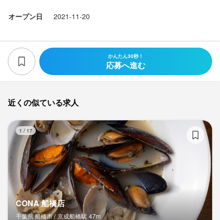
オープン日
2021-11-20
かんたん30秒！
応募へ進む
近くの似ている求人
C
1
/
17
CONA 船橋店
千葉県 船橋市 /
京成船橋
駅
47m