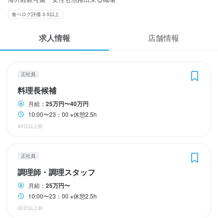
週休1.5〜2の間で、本人の希望を聞き調整

週休1.5〜2の間で、本人の希望を聞き調整

週休1.5〜2の間で、本人の希望を聞き調整
応募履歴
有給休暇
有給休暇
食べログ評価 3.5以上
WEB履歴書
月8日以上休みあり
産休・育休制度あり
夏季休暇あり
年末年始休暇あり
求人情報
店舗情報
待遇
スカウト・メルマガ受信設定
待遇
社会保険、年金等完備

待遇
社会保険、年金等完備

・幹部昇格あり

ヘルプ・お問い合わせフォーム
正社員
社会保険、年金等完備

・幹部昇格あり

・2年に一度、リフレッシュ休暇あり

・幹部昇格あり

・2年に一度、リフレッシュ休暇あり

・家賃補助制度あり

料理長候補
掲載をご検討の店舗様へ
・2年に一度、リフレッシュ休暇あり

・家賃補助制度あり

・半年に一度、店舗外ミーティング（という名の飲み会）あり

月給：
25万円〜40万円
・家賃補助制度あり

・半年に一度、店舗外ミーティング（という名の飲み会）あり

・独立支援制度

食べログ求人PRESS
10:00〜23：00 ※休憩2.5h
・半年に一度、店舗外ミーティング（という名の飲み会）あり

・独立支援制度

・店長・料理長以上、または意欲的な社員に向け、

・独立支援制度

30日以上前
・店長・料理長以上、または意欲的な社員に向け、

調査費・研究開発費（他店での飲食代等）を、一部経費として認
プライバシーポリシー
・店長・料理長以上、または意欲的な社員に向け、

調査費・研究開発費（他店での飲食代等）を、一部経費として認
めています
利用規約
調査費・研究開発費（他店での飲食代等）を、一部経費として認
めています
まかない・食事補助あり
社会保険完備
制服貸与
正社員
めています
企業情報
まかない・食事補助あり
社会保険完備
制服貸与
調理師・調理スタッフ
まかない・食事補助あり
社会保険完備
制服貸与
髪型自由
特徴
月給：
25万円〜
特徴
10:00〜23：00 ※休憩2.5h
駅チカ(徒歩5分以内)
特徴
30日以上前
駅チカ(徒歩5分以内)