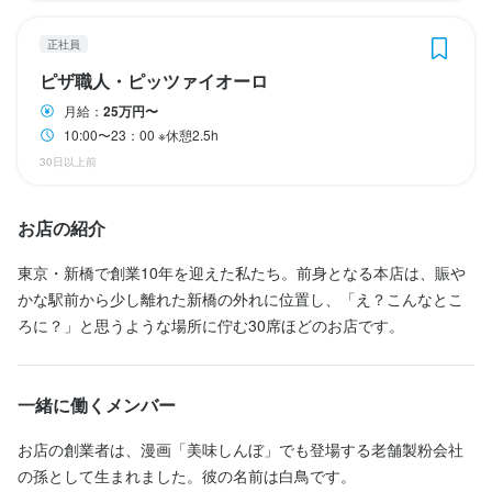
駅チカ(徒歩5分以内)
仕事内容
正社員
仕事内容
ピザ職人・ピッツァイオーロ
ピザを作る業務全般をお任せします。
仕事内容
ピザを作る業務全般をお任せします。
月給：
25万円〜
ピザを作る業務全般をお任せします。
10:00〜23：00 ※休憩2.5h
身に付くスキル
30日以上前
応募資格
ピザ生地づくり・窯焼き
製麺技術
製菓技術
高級食材の知識
ワインの知識
身に付くスキル
お店の紹介
歓迎スキル・経験
包丁さばき
ピザ生地づくり・窯焼き
製麺技術
製パン技術
製菓技術
高級食材の知識
応募資格
東京・新橋で創業10年を迎えた私たち。前身となる本店は、賑や
資格の必要なし
かな駅前から少し離れた新橋の外れに位置し、「え？こんなとこ
歓迎スキル・経験
ろに？」と思うような場所に佇む30席ほどのお店です。
応募資格
資格の必要なし
お店の採用担当者からのメッセージ
歓迎スキル・経験
一緒に働くメンバー
当社が最も重視しているのは料理です。これは私の経営方針であ
資格の必要なし
り、信念でもあります。飲食業において、これ以上に重要なこと
お店の創業者は、漫画「美味しんぼ」でも登場する老舗製粉会社
お店の採用担当者からのメッセージ
はありません。この信念を持つことが、他の企業とは一線を画す
の孫として生まれました。彼の名前は白鳥です。
