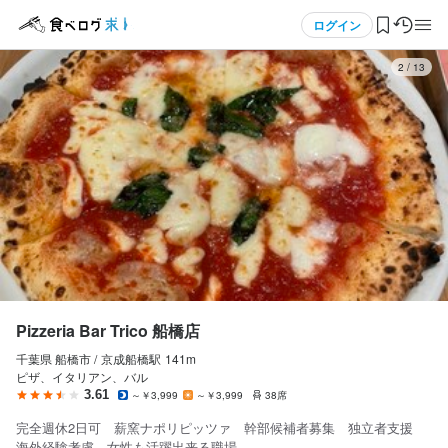
応募画面へ進む
応募画面へ進む
応募画面へ進む
メニュー
ログイン
3
/
13
Pizzeria Bar Trico 船橋店
Pizzeria Bar Trico 船橋店
Pizzeria Bar Trico 船橋店
正社員
正社員
正社員
ログイン・無料会員登録
料理長候補
調理師・調理スタッフ
ピザ職人・ピッツァイオーロ
料理長候補
調理師・調理スタッフ
ピザ職人・ピッツァイオーロ
食べログ求人TOP
月給
月給
月給
250,000円〜400,000円
250,000円〜
250,000円〜
求人検索
マイページ管理
勤務時間
勤務時間
勤務時間
閲覧履歴
10:00〜23：00

10:00〜23：00

10:00〜23：00

Pizzeria Bar Trico 船橋店
※休憩2.5h
※休憩2.5h
※休憩2.5h
千葉県 船橋市 /
京成船橋
駅
141m
気になる求人
ピザ、イタリアン、バル
3.61
～￥3,999
～￥3,999
38席
検索履歴・保存した条件
休日・休暇
休日・休暇
休日・休暇
完全週休2日可 薪窯ナポリピッツァ 幹部候補者募集 独立者支援
海外経験考慮 女性も活躍出来る職場