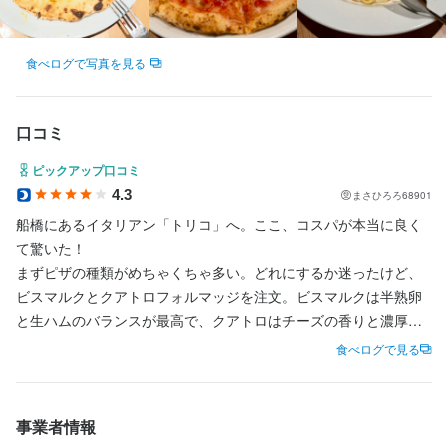
由に、楽しんで仕事をしてください。そして、お客様の笑顔を共
共にわくわくし、喜びを分かち合いながら成長し、稼ぎましょ
有しましょう。

食べログで写真を見る
共にわくわくし、喜びを分かち合いながら成長し、稼ぎましょ
店名
Pizzeria Bar Trico 船橋店
口コミ
ピックアップ口コミ
勤務地
店名
千葉県船橋市本町1-11-12 ウィンクレスト 1F
4.3
まさひろろ68901
Pizzeria Bar Trico 船橋店
船橋にあるイタリアン「トリコ」へ。ここ、コスパが本当に良く
店名
法人名・事業者名
て驚いた！

勤務地
Pizzeria Bar Trico 船橋店
株式会社アイズファクトリー
まずピザの種類がめちゃくちゃ多い。どれにするか迷ったけど、
千葉県船橋市本町1-11-12 ウィンクレスト 1F
ビスマルクとクアトロフォルマッジを注文。ビスマルクは半熟卵
勤務地
と生ハムのバランスが最高で、クアトロはチーズの香りと濃厚さ
法人名・事業者名
千葉県船橋市本町1-11-12 ウィンクレスト 1F
最終更新日2024/11/06
がたまらない。焼き加減もちょうど良くて、生地の香ばしさがし
株式会社アイズファクトリー
食べログで見る
っかり感じられる。

法人名・事業者名
株式会社アイズファクトリー
ピザだけじゃなくて、アヒージョやカルパッチョもかなりレベル
最終更新日2024/11/06
事業者情報
高い。どれも素材が新鮮で、お酒が進む味。しかもそのお酒がび