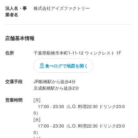
っくりするほど安い！ワインやカクテルを気軽に頼めるのが嬉し
法人名・事
株式会社アイズファクトリー
最終更新日2024/11/06
い。

業者名
味・雰囲気・値段、どれをとっても満足度高め。気取らず楽しめ
るイタリアンで、また必ず行きたいお店です。
店舗基本情報
住所
千葉県船橋市本町1-11-12 ウィンクレスト 1F
食べログで地図を開く
交通手段
JR船橋駅から徒歩4分

京成船橋駅から徒歩2分
営業時間
[月]

　17:00 - 23:30（L.O. 料理22:30 ドリンク23:0
0）

[火]

　17:00 - 23:30（L.O. 料理22:30 ドリンク23:0
0）
