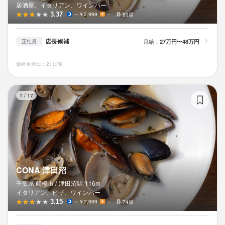
居酒屋、イタリアン、ワインバー
3.37
～￥2,999
－
80席
店長候補
月給：
27万円〜48万円
正社員
最終更新日：21日前
C
1
/
17
CONA 津田沼
千葉県 船橋市 /
津田沼
駅
116m
イタリアン、ピザ、ワインバー
3.15
～￥2,999
－
74席