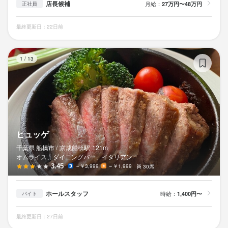
店長候補
月給：
27万円〜48万円
正社員
最終更新日：22日前
ヒ
1
/
13
ヒュッゲ
千葉県 船橋市 /
京成船橋
駅
121m
オムライス、ダイニングバー、イタリアン
3.45
～￥3,999
～￥1,999
30席
ホールスタッフ
時給：
1,400円〜
バイト
最終更新日：27日前